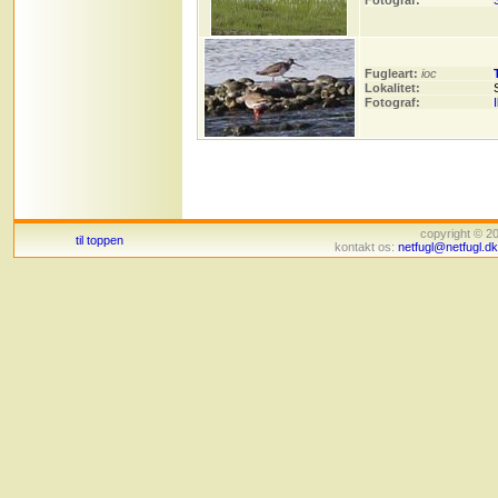
Fotograf:
Fugleart:
ioc
Lokalitet:
Fotograf:
copyright © 
til toppen
kontakt os:
netfugl@netfugl.dk