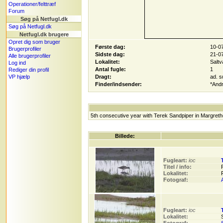
Operationer/felttræf
Forum
Søg på Netfugl.dk
Søg på Netfugl.dk
Netfugl.dk brugere
Opret dig som bruger
Første dag:
10-0
Brugerprofiler
Sidste dag:
21-0
Alle brugerprofiler
Lokalitet:
Salt
Log ind
Antal fugle:
1
Rediger din profil
VP hjælp
Dragt:
ad. 
Finder/indsender:
*Andr
5th consecutive year with Terek Sandpiper in Margret
Billede:
Fugleart:
ioc
Titel / info:
Lokalitet:
Fotograf:
Fugleart:
ioc
Lokalitet: