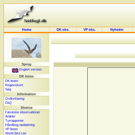
Home
DK obs.
VP obs.
Nyheder
Sprog
English version
DK listen
DK listen
Regionskort
Søg
Information
Ordforklaring
FAQ
Diverse
Færøske observationer
Artikler
Turrapporter
Håndbog opdatering
VP listen
World Bird List