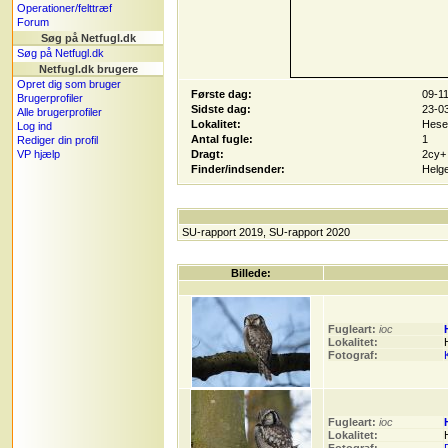
Operationer/felttræf
Forum
Søg på Netfugl.dk
Søg på Netfugl.dk
Netfugl.dk brugere
Opret dig som bruger
Første dag:
09-1
Brugerprofiler
Sidste dag:
23-0
Alle brugerprofiler
Lokalitet:
Hese
Log ind
Antal fugle:
1
Rediger din profil
VP hjælp
Dragt:
2cy+
Finder/indsender:
Helge
SU-rapport 2019, SU-rapport 2020
Billede:
Fugleart:
ioc
Lokalitet:
Fotograf:
Fugleart:
ioc
Lokalitet: