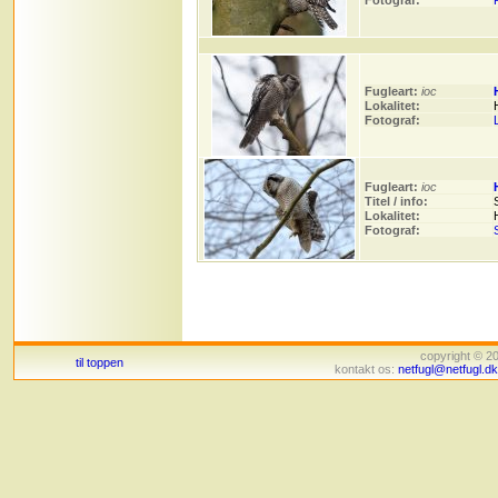
Fotograf:
Fugleart:
ioc
Lokalitet:
Fotograf:
Fugleart:
ioc
Titel / info:
Lokalitet:
Fotograf:
copyright © 
til toppen
kontakt os:
netfugl@netfugl.dk