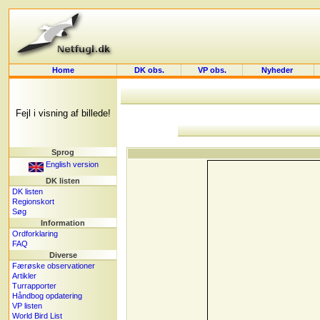
Home
DK obs.
VP obs.
Nyheder
Fejl i visning af billede!
Sprog
English version
DK listen
DK listen
Regionskort
Søg
Information
Ordforklaring
FAQ
Diverse
Færøske observationer
Artikler
Turrapporter
Håndbog opdatering
VP listen
World Bird List