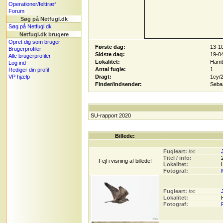
Operationer/felttræf
Forum
Søg på Netfugl.dk
Søg på Netfugl.dk
Netfugl.dk brugere
Opret dig som bruger
Første dag:
13-1
Brugerprofiler
Sidste dag:
19-0
Alle brugerprofiler
Lokalitet:
Hamb
Log ind
Antal fugle:
1
Rediger din profil
VP hjælp
Dragt:
1cy/
Finder/indsender:
Sebas
SU-rapport 2020
Billede:
Fugleart:
ioc
Titel / info:
Fejl i visning af billede!
Lokalitet:
Fotograf:
Fugleart:
ioc
Lokalitet:
Fotograf: