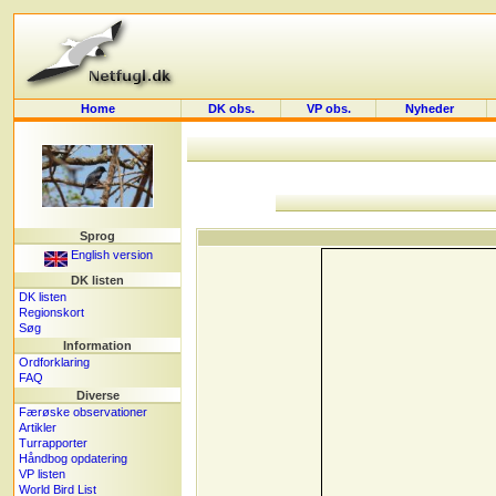
Home
DK obs.
VP obs.
Nyheder
Sprog
English version
DK listen
DK listen
Regionskort
Søg
Information
Ordforklaring
FAQ
Diverse
Færøske observationer
Artikler
Turrapporter
Håndbog opdatering
VP listen
World Bird List