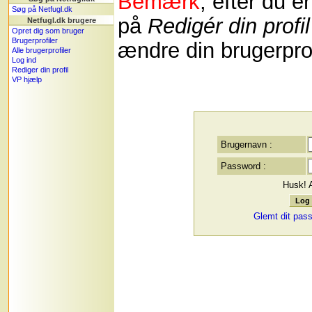
Bemærk
, efter du e
Søg på Netfugl.dk
på
Redigér din profil
Netfugl.dk brugere
Opret dig som bruger
Brugerprofiler
ændre din brugerprof
Alle brugerprofiler
Log ind
Rediger din profil
VP hjælp
Brugernavn :
Password :
Husk! 
Glemt dit pas