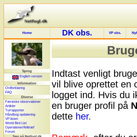
DK obs.
Home
VP obs.
Ny
Brug
Indtast venligt bru
Sprog
English version
vil blive oprettet en
Information
Ordforklaring
logget ind. Hvis du i
FAQ
Diverse
Færøske observationer
en bruger profil på
N
Artikler
Turrapporter
dette
her
.
Håndbog opdatering
VP listen
World Bird List
Operationer/felttræf
Forum
Søg på Netfugl.dk