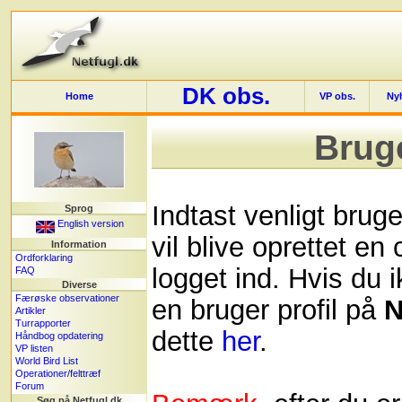
DK obs.
Home
VP obs.
Ny
Brug
Indtast venligt bru
Sprog
English version
vil blive oprettet en
Information
Ordforklaring
logget ind. Hvis du i
FAQ
Diverse
Færøske observationer
en bruger profil på
N
Artikler
Turrapporter
dette
her
.
Håndbog opdatering
VP listen
World Bird List
Operationer/felttræf
Forum
Søg på Netfugl.dk