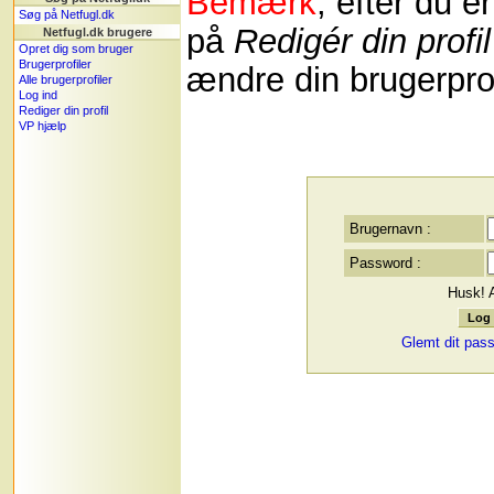
Bemærk
, efter du e
Søg på Netfugl.dk
på
Redigér din profil
Netfugl.dk brugere
Opret dig som bruger
Brugerprofiler
ændre din brugerprof
Alle brugerprofiler
Log ind
Rediger din profil
VP hjælp
Brugernavn :
Password :
Husk! 
Glemt dit pas