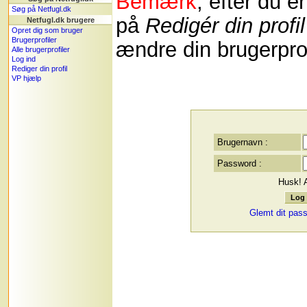
Bemærk
, efter du e
Søg på Netfugl.dk
på
Redigér din profil
Netfugl.dk brugere
Opret dig som bruger
Brugerprofiler
ændre din brugerprof
Alle brugerprofiler
Log ind
Rediger din profil
VP hjælp
Brugernavn :
Password :
Husk! 
Glemt dit pas