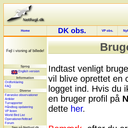
DK obs.
Home
VP obs.
Ny
Brug
Fejl i visning af billede!
Indtast venligt bru
Sprog
English version
vil blive oprettet en
Information
Ordforklaring
logget ind. Hvis du i
FAQ
Diverse
Færøske observationer
en bruger profil på
N
Artikler
Turrapporter
dette
her
.
Håndbog opdatering
VP listen
World Bird List
Operationer/felttræf
Forum
Søg på Netfugl.dk