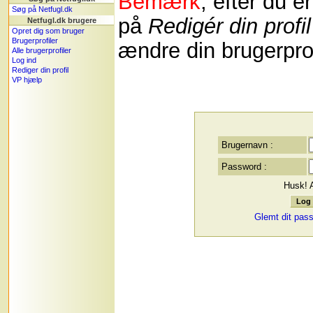
Bemærk
, efter du e
Søg på Netfugl.dk
på
Redigér din profil
Netfugl.dk brugere
Opret dig som bruger
Brugerprofiler
ændre din brugerprof
Alle brugerprofiler
Log ind
Rediger din profil
VP hjælp
Brugernavn :
Password :
Husk! 
Glemt dit pas