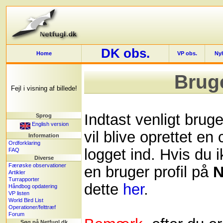
DK obs.
Home
VP obs.
Ny
Brug
Fejl i visning af billede!
Indtast venligt bru
Sprog
English version
vil blive oprettet en
Information
Ordforklaring
logget ind. Hvis du i
FAQ
Diverse
Færøske observationer
en bruger profil på
N
Artikler
Turrapporter
dette
her
.
Håndbog opdatering
VP listen
World Bird List
Operationer/felttræf
Forum
Søg på Netfugl.dk