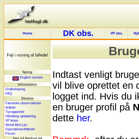
DK obs.
Home
VP obs.
Ny
Brug
Fejl i visning af billede!
Indtast venligt bru
Sprog
English version
vil blive oprettet en
Information
Ordforklaring
logget ind. Hvis du i
FAQ
Diverse
Færøske observationer
en bruger profil på
N
Artikler
Turrapporter
dette
her
.
Håndbog opdatering
VP listen
World Bird List
Operationer/felttræf
Forum
Søg på Netfugl.dk