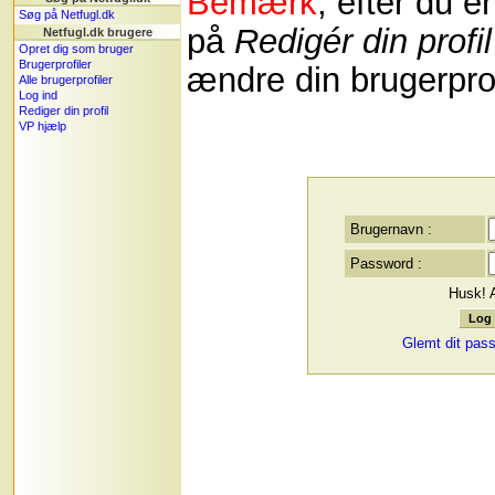
Bemærk
, efter du e
Søg på Netfugl.dk
på
Redigér din profil
Netfugl.dk brugere
Opret dig som bruger
Brugerprofiler
ændre din brugerprof
Alle brugerprofiler
Log ind
Rediger din profil
VP hjælp
Brugernavn :
Password :
Husk! 
Glemt dit pas