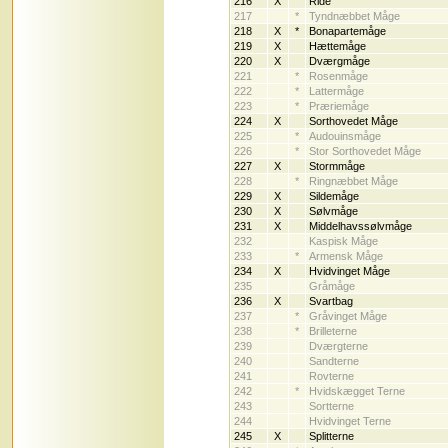
216
X
Ride
217
*
Tyndnæbbet Måge
218
X
*
Bonapartemåge
219
X
Hættemåge
220
X
Dværgmåge
221
*
Rosenmåge
222
*
Lattermåge
223
*
Præriemåge
224
X
Sorthovedet Måge
225
*
Audouinsmåge
226
*
Stor Sorthovedet Måge
227
X
Stormmåge
228
*
Ringnæbbet Måge
229
X
Sildemåge
230
X
Sølvmåge
231
X
Middelhavssølvmåge
232
Kaspisk Måge
233
*
Armensk Måge
234
X
Hvidvinget Måge
235
Gråmåge
236
X
Svartbag
237
*
Gråvinget Måge
238
*
Brilleterne
239
Dværgterne
240
Sandterne
241
Rovterne
242
*
Hvidskægget Terne
243
Sortterne
244
Hvidvinget Terne
245
X
Splitterne