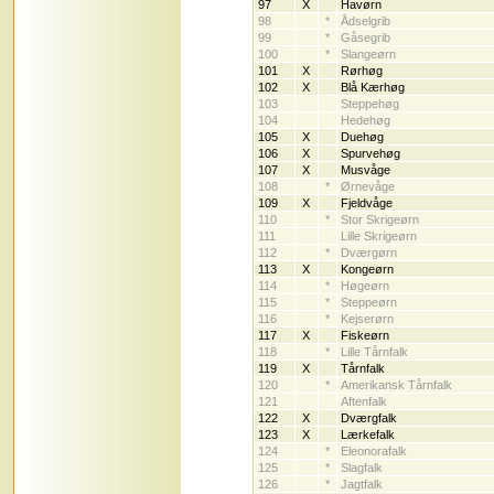
97
X
Havørn
98
*
Ådselgrib
99
*
Gåsegrib
100
*
Slangeørn
101
X
Rørhøg
102
X
Blå Kærhøg
103
Steppehøg
104
Hedehøg
105
X
Duehøg
106
X
Spurvehøg
107
X
Musvåge
108
*
Ørnevåge
109
X
Fjeldvåge
110
*
Stor Skrigeørn
111
Lille Skrigeørn
112
*
Dværgørn
113
X
Kongeørn
114
*
Høgeørn
115
*
Steppeørn
116
*
Kejserørn
117
X
Fiskeørn
118
*
Lille Tårnfalk
119
X
Tårnfalk
120
*
Amerikansk Tårnfalk
121
Aftenfalk
122
X
Dværgfalk
123
X
Lærkefalk
124
*
Eleonorafalk
125
*
Slagfalk
126
*
Jagtfalk