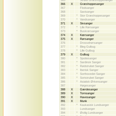
365
*
Stribet Græshoppesanger
366
X
Græshoppesanger
367
Flodsanger
368
Savisanger
369
*
Stor Græshoppesanger
370
*
Vandsanger
371
X
Sivsanger
372
*
Lille Rørsanger
373
*
Buskrørsanger
374
X
Kærsanger
375
X
Rørsanger
376
Drosselrørsanger
377
*
Bleg Gulbug
378
*
Lille Gulbug
379
X
Gulbug
380
*
Spottesanger
381
*
Sardinsk Sanger
382
*
Rødstrubet Sanger
383
*
Iberisk Sanger
384
*
Sorthovedet Sanger
385
*
Sortstrubet Sanger
386
*
Asiatisk Ørkensanger
387
Høgesanger
388
X
Gærdesanger
389
X
Tornsanger
390
X
Havesanger
391
X
Munk
392
*
Kaukasisk Lundsanger
393
Lundsanger
394
*
Østlig Lundsanger