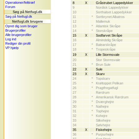
Operationer/felttræf
8
X
Gråstrubet Lappedykker
Forum
9
Nordisk Lappedykker
Søg på Netfugl.dk
10
Sorthalset Lappedykker
Søg på Netfugl.dk
11
*
Sortbrynet Albatros
Netfugl.dk brugere
12
Mallemuk
Opret dig som bruger
13
*
Atlantisk Skråpe
Brugerprofiler
14
*
Storskråpe
Alle brugerprofiler
15
X
Sodfarvet Skråpe
Log ind
16
Almindelig Skråpe
Rediger din profil
17
*
Balearskråpe
VP hjælp
18
*
Tropeskråpe
19
X
Lille Stormsvale
20
Stor Stormsvale
21
*
Brun Sule
22
X
Sule
23
X
Skarv
24
*
Topskarv
25
*
Krøltoppet Pelikan
26
*
Pragtfregatfugl
27
Rørdrum
28
*
Amerikansk Rørdrum
29
*
Dværghejre
30
*
Nathejre
31
*
Tophejre
32
*
Kohejre
33
Silkehejre
34
Sølvhejre
35
X
Fiskehejre
36
*
Purpurhejre