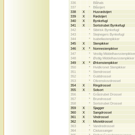
336
Blåhals
337
*
Blåstjert
338
X
Husrødstjert
339
X
Rødstjert
340
X
Bynkefugl
341
X
Sortstrubet Bynkefugl
342
*
Sibirisk Bynkefugl
343
*
Stejnegers Bynkefugl
344
*
Isabellastenpikker
345
X
Stenpikker
346
X
*
Nonnestenpikker
347
*
Vestlig Middelhavsstenpikke
348
*
Østlig Middelhavsstenpikker
349
X
*
Ørkenstenpikker
350
*
Hvidkronet Stenpikker
351
*
Stendrossel
352
*
Gulddrossel
353
*
Olivenskovdrossel
354
X
Ringdrossel
355
X
Solsort
356
*
Gråstrubet Drossel
357
*
Brundrossel
358
*
Sortstrubet Drossel
359
X
Sjagger
360
X
Sangdrossel
361
X
Vindrossel
362
X
Misteldrossel
363
*
Vandredrossel
364
*
Cistussanger