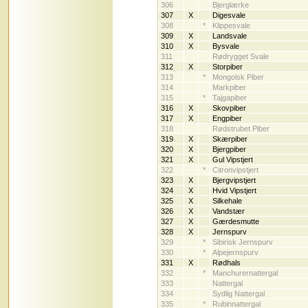
306
Bjerglærke
307
X
Digesvale
308
*
Klippesvale
309
X
Landsvale
310
X
Bysvale
311
Rødrygget Svale
312
X
Storpiber
313
*
Mongolsk Piber
314
Markpiber
315
*
Tajgapiber
316
X
Skovpiber
317
X
Engpiber
318
Rødstrubet Piber
319
X
Skærpiber
320
X
Bjergpiber
321
X
Gul Vipstjert
322
*
Citronvipstjert
323
X
Bjergvipstjert
324
X
Hvid Vipstjert
325
X
Silkehale
326
X
Vandstær
327
X
Gærdesmutte
328
X
Jernspurv
329
*
Sibirisk Jernspurv
330
*
Alpejernspurv
331
X
Rødhals
332
*
Manchurernattergal
333
Nattergal
334
Sydlig Nattergal
335
*
Rubinnattergal