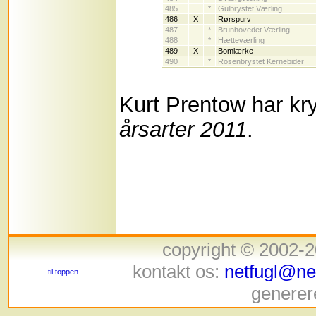
485
*
Gulbrystet Værling
486
X
Rørspurv
487
*
Brunhovedet Værling
488
*
Hætteværling
489
X
Bomlærke
490
*
Rosenbrystet Kernebider
Kurt Prentow har kr
årsarter 2011
.
copyright © 2002-
kontakt os:
netfugl@net
til toppen
generer