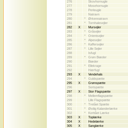
276
Skovhornugle
277
Mosehornugle
278
Perleugle
279
Natravn
280
*
Ørkennatravn
281
*
Tornhalesejler
282
X
Mursejler
283
*
Gråsejler
284
*
Orientsejler
285
*
Alpesejler
286
*
Kaffersejler
287
*
Lille Sejler
288
Isfugl
289
*
Grøn Biæder
290
Biæder
291
*
Ellekrage
292
Hærfugl
293
X
Vendehals
294
*
Guldspætte
295
X
Grønspætte
296
Sortspætte
297
X
Stor Flagspætte
298
*
Mellemflagspætte
299
Lille Flagspætte
300
*
Tretået Spætte
301
*
Østlig Kalanderlærke
302
*
Korttået Lærke
303
X
Toplærke
304
X
Hedelærke
305
X
Sanglærke