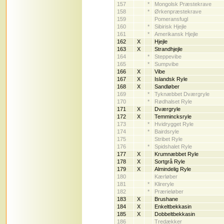
157
*
Mongolsk Præstekrave
158
*
Ørkenpræstekrave
159
Pomeransfugl
160
*
Sibirisk Hjejle
161
*
Amerikansk Hjejle
162
X
Hjejle
163
X
Strandhjejle
164
*
Steppevibe
165
*
Sumpvibe
166
X
Vibe
167
X
Islandsk Ryle
168
X
Sandløber
169
*
Tyknæbbet Dværgryle
170
*
Rødhalset Ryle
171
X
Dværgryle
172
X
Temmincksryle
173
*
Hvidrygget Ryle
174
*
Bairdsryle
175
Stribet Ryle
176
*
Spidshalet Ryle
177
X
Krumnæbbet Ryle
178
X
Sortgrå Ryle
179
X
Almindelig Ryle
180
Kærløber
181
*
Klireryle
182
*
Prærieløber
183
X
Brushane
184
X
Enkeltbekkasin
185
X
Dobbeltbekkasin
186
Tredækker