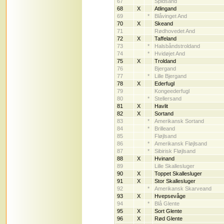
67
Spidsand
68
X
Atlingand
69
*
Blåvinget And
70
X
Skeand
71
Rødhovedet And
72
X
Taffeland
73
*
Halsbåndstroldand
74
*
Hvidøjet And
75
X
Troldand
76
Bjergand
77
*
Lille Bjergand
78
X
Ederfugl
79
Kongeederfugl
80
*
Stellersand
81
X
Havlit
82
X
Sortand
83
*
Amerikansk Sortand
84
*
Brilleand
85
Fløjlsand
86
*
Amerikansk Fløjlsand
87
*
Sibirisk Fløjlsand
88
X
Hvinand
89
Lille Skallesluger
90
X
Toppet Skallesluger
91
X
Stor Skallesluger
92
*
Amerikansk Skarveand
93
X
Hvepsevåge
94
*
Blå Glente
95
X
Sort Glente
96
X
Rød Glente