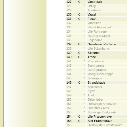
127
X
Vandrefalk
128
*
Urfugl
129
Agerhøne
130
X
Vagtel
131
X
Fasan
132
Vandrikse
133
Plettet Rørvagtel
134
*
Lille Rørvagtel
135
*
Dværgrørvagtel
136
Engsnarre
137
X
Grønbenet Rørhøne
138
*
Lille Sultanhøne
139
X
Blishøne
140
X
Trane
141
*
Prærietrane
142
*
Jomfrutrane
143
*
Dværgtrappe
144
*
Østlig Kravetrappe
145
*
Stortrappe
146
X
Strandskade
147
*
Stylteløber
148
Klyde
149
*
Triel
150
*
Ørkenløber
151
*
Rødvinget Braksvale
152
*
Orientbraksvale
153
*
Sortvinget Braksvale
154
X
Lille Præstekrave
155
X
Stor Præstekrave
156
Hvidbrystet Præstekrave