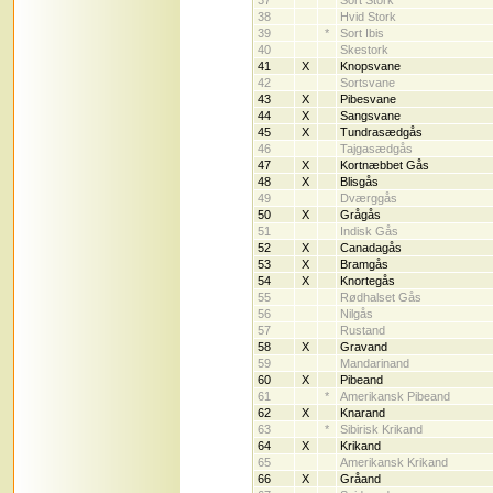
37
Sort Stork
38
Hvid Stork
39
*
Sort Ibis
40
Skestork
41
X
Knopsvane
42
Sortsvane
43
X
Pibesvane
44
X
Sangsvane
45
X
Tundrasædgås
46
Tajgasædgås
47
X
Kortnæbbet Gås
48
X
Blisgås
49
Dværggås
50
X
Grågås
51
Indisk Gås
52
X
Canadagås
53
X
Bramgås
54
X
Knortegås
55
Rødhalset Gås
56
Nilgås
57
Rustand
58
X
Gravand
59
Mandarinand
60
X
Pibeand
61
*
Amerikansk Pibeand
62
X
Knarand
63
*
Sibirisk Krikand
64
X
Krikand
65
Amerikansk Krikand
66
X
Gråand