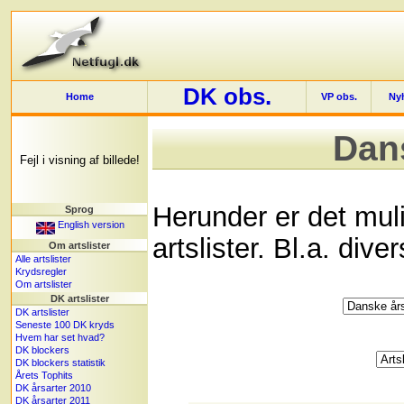
DK obs.
Home
VP obs.
Ny
Dans
Fejl i visning af billede!
Herunder er det mul
Sprog
English version
artslister. Bl.a. dive
Om artslister
Alle artslister
Krydsregler
Om artslister
DK artslister
DK artslister
Seneste 100 DK kryds
Hvem har set hvad?
DK blockers
DK blockers statistik
Årets Tophits
DK årsarter 2010
DK årsarter 2011