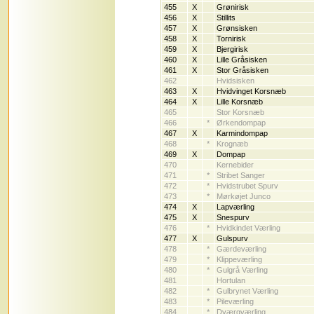
455
X
Grønirisk
456
X
Stillits
457
X
Grønsisken
458
X
Tornirisk
459
X
Bjergirisk
460
X
Lille Gråsisken
461
X
Stor Gråsisken
462
Hvidsisken
463
X
Hvidvinget Korsnæb
464
X
Lille Korsnæb
465
Stor Korsnæb
466
*
Ørkendompap
467
X
Karmindompap
468
*
Krognæb
469
X
Dompap
470
Kernebider
471
*
Stribet Sanger
472
*
Hvidstrubet Spurv
473
*
Mørkøjet Junco
474
X
Lapværling
475
X
Snespurv
476
*
Hvidkindet Værling
477
X
Gulspurv
478
*
Gærdeværling
479
*
Klippeværling
480
*
Gulgrå Værling
481
Hortulan
482
*
Gulbrynet Værling
483
*
Pileværling
484
*
Dværgværling