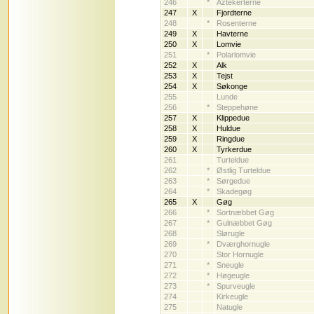
246
*
Aztekerterne
247
X
Fjordterne
248
*
Rosenterne
249
X
Havterne
250
X
Lomvie
251
*
Polarlomvie
252
X
Alk
253
X
Tejst
254
X
Søkonge
255
Lunde
256
*
Steppehøne
257
X
Klippedue
258
X
Huldue
259
X
Ringdue
260
X
Tyrkerdue
261
Turteldue
262
*
Østlig Turteldue
263
*
Sørgedue
264
*
Skadegøg
265
X
Gøg
266
*
Sortnæbbet Gøg
267
*
Gulnæbbet Gøg
268
Slørugle
269
*
Dværghornugle
270
Stor Hornugle
271
*
Sneugle
272
*
Høgeugle
273
*
Spurveugle
274
Kirkeugle
275
Natugle