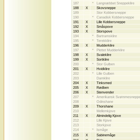
187
*
Langnæbbet Sneppeklire
188
X
Skovsneppe
189
Stor Kobbersneppe
190
*
Canadisk Kobbersneppe
191
X
Lille Kobbersneppe
192
X
Småspove
193
X
Storspove
194
*
Bartramsklire
195
*
Terekklire
196
X
Mudderklire
197
*
Plettet Mudderklire
198
X
Svaleklire
199
X
Sortklire
200
*
Stor Gulben
201
X
Hvidklire
202
*
Lille Gulben
203
Damklire
204
X
Tinksmed
205
X
Rødben
206
X
Stenvender
207
*
Amerikansk Svømmesnepp
208
Odinshane
209
X
Thorshane
210
Mellemkjove
211
X
Almindelig Kjove
212
Lille Kjove
213
Storkjove
214
*
Ismåge
215
X
Sabinemåge