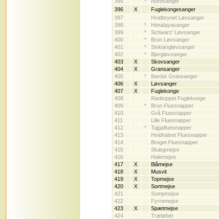
395
*
Nordsanger
396
X
Fuglekongesanger
397
Hvidbrynet Løvsanger
398
*
Himalayasanger
399
*
Schwarz' Løvsanger
400
*
Brun Løvsanger
401
*
Sinkiangløvsanger
402
*
Bjergløvsanger
403
X
Skovsanger
404
X
Gransanger
405
*
Iberisk Gransanger
406
X
Løvsanger
407
X
Fuglekonge
408
Rødtoppet Fuglekonge
409
*
Brun Fluesnapper
410
Grå Fluesnapper
411
Lille Fluesnapper
412
*
Tajgafluesnapper
413
Hvidhalset Fluesnapper
414
Broget Fluesnapper
415
Skægmejse
416
Halemejse
417
X
Blåmejse
418
X
Musvit
419
X
Topmejse
420
X
Sortmejse
421
Sumpmejse
422
Fyrremejse
423
X
Spætmejse
424
Træløber