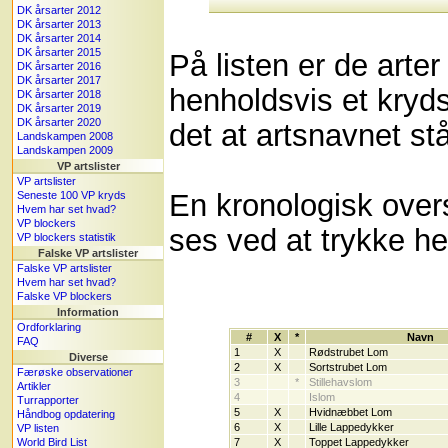
DK årsarter 2012
DK årsarter 2013
DK årsarter 2014
DK årsarter 2015
På listen er de arte
DK årsarter 2016
DK årsarter 2017
henholdsvis et kryds
DK årsarter 2018
DK årsarter 2019
DK årsarter 2020
det at artsnavnet stå
Landskampen 2008
Landskampen 2009
VP artslister
VP artslister
En kronologisk over
Seneste 100 VP kryds
Hvem har set hvad?
VP blockers
ses ved at trykke h
VP blockers statistik
Falske VP artslister
Falske VP artslister
Hvem har set hvad?
Falske VP blockers
Information
Ordforklaring
#
X
*
Navn
FAQ
1
X
Rødstrubet Lom
Diverse
2
X
Sortstrubet Lom
Færøske observationer
3
*
Stillehavslom
Artikler
4
Islom
Turrapporter
5
X
Hvidnæbbet Lom
Håndbog opdatering
6
X
Lille Lappedykker
VP listen
World Bird List
7
X
Toppet Lappedykker