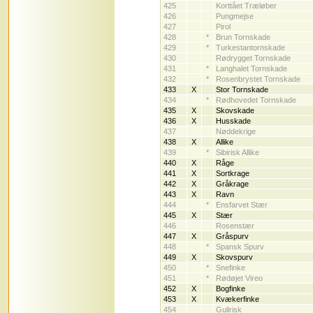
425
Korttået Træløber
426
Pungmejse
427
Pirol
428
*
Brun Tornskade
429
*
Turkestantornskade
430
Rødrygget Tornskade
431
*
Langhalet Tornskade
432
*
Rosenbrystet Tornskade
433
X
Stor Tornskade
434
*
Rødhovedet Tornskade
435
X
Skovskade
436
X
Husskade
437
Nøddekrige
438
X
Allike
439
*
Sibirisk Allike
440
X
Råge
441
X
Sortkrage
442
X
Gråkrage
443
X
Ravn
444
*
Ensfarvet Stær
445
X
Stær
446
Rosenstær
447
X
Gråspurv
448
*
Spansk Spurv
449
X
Skovspurv
450
*
Snefinke
451
*
Rødøjet Vireo
452
X
Bogfinke
453
X
Kvækerfinke
454
Gulirisk