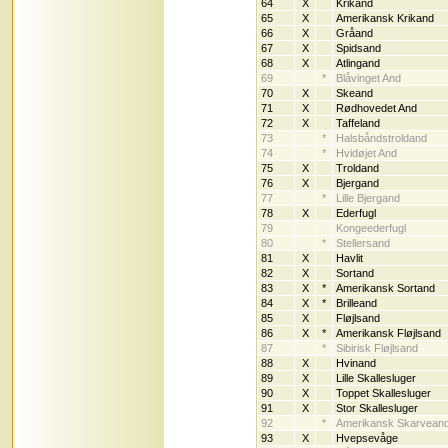
64
X
Krikand
65
X
Amerikansk Krikand
66
X
Gråand
67
X
Spidsand
68
X
Atlingand
69
*
Blåvinget And
70
X
Skeand
71
X
Rødhovedet And
72
X
Taffeland
73
*
Halsbåndstroldand
74
*
Hvidøjet And
75
X
Troldand
76
X
Bjergand
77
*
Lille Bjergand
78
X
Ederfugl
79
Kongeederfugl
80
*
Stellersand
81
X
Havlit
82
X
Sortand
83
X
*
Amerikansk Sortand
84
X
*
Brilleand
85
X
Fløjlsand
86
X
*
Amerikansk Fløjlsand
87
*
Sibirisk Fløjlsand
88
X
Hvinand
89
X
Lille Skallesluger
90
X
Toppet Skallesluger
91
X
Stor Skallesluger
92
*
Amerikansk Skarvean
93
X
Hvepsevåge