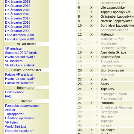
DK årsarter 2013
5
Hvidnæbbet Lom
DK årsarter 2014
6
X
Lille Lappedykker
DK årsarter 2015
7
X
Toppet Lappedykker
DK årsarter 2016
8
X
Gråstrubet Lappedykk
DK årsarter 2017
9
X
Nordisk Lappedykker
DK årsarter 2018
10
X
Sorthalset Lappedykke
DK årsarter 2019
11
*
Sortbrynet Albatros
DK årsarter 2020
12
X
Mallemuk
Landskampen 2008
13
*
Atlantisk Skråpe
Landskampen 2009
14
*
Storskråpe
VP artslister
15
Sodfarvet Skråpe
VP artslister
16
X
Almindelig Skråpe
Seneste 100 VP kryds
Hvem har set hvad?
17
X
*
Balearskråpe
VP blockers
18
*
Tropeskråpe
VP blockers statistik
19
Lille Stormsvale
Falske VP artslister
20
X
Stor Stormsvale
Falske VP artslister
21
*
Brun Sule
Hvem har set hvad?
22
X
Sule
Falske VP blockers
23
X
Skarv
Information
24
X
*
Topskarv
Ordforklaring
25
*
Krøltoppet Pelikan
FAQ
26
*
Pragtfregatfugl
Diverse
27
X
Rørdrum
Færøske observationer
28
*
Amerikansk Rørdrum
Artikler
29
*
Dværghejre
Turrapporter
30
*
Nathejre
Håndbog opdatering
31
*
Tophejre
VP listen
32
*
Kohejre
World Bird List
33
X
Silkehejre
Operationer/felttræf