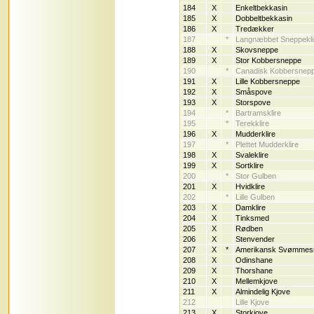
184
X
Enkeltbekkasin
185
X
Dobbeltbekkasin
186
X
Tredækker
187
*
Langnæbbet Sneppekli
188
X
Skovsneppe
189
X
Stor Kobbersneppe
190
*
Canadisk Kobbersnep
191
X
Lille Kobbersneppe
192
X
Småspove
193
X
Storspove
194
*
Bartramsklire
195
*
Terekklire
196
X
Mudderklire
197
*
Plettet Mudderklire
198
X
Svaleklire
199
X
Sortklire
200
*
Stor Gulben
201
X
Hvidklire
202
*
Lille Gulben
203
X
Damklire
204
X
Tinksmed
205
X
Rødben
206
X
Stenvender
207
X
*
Amerikansk Svømmes
208
X
Odinshane
209
X
Thorshane
210
X
Mellemkjove
211
X
Almindelig Kjove
212
Lille Kjove
213
X
Storkjove