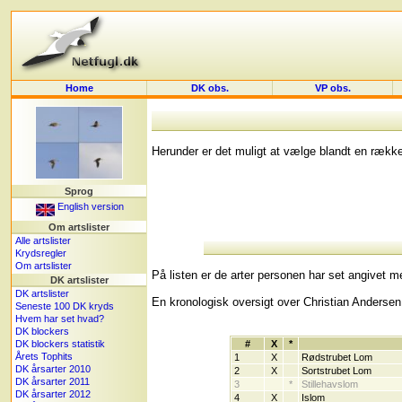
Home
DK obs.
VP obs.
Herunder er det muligt at vælge blandt en række an
Sprog
English version
Om artslister
Alle artslister
Krydsregler
Om artslister
På listen er de arter personen har set angivet me
DK artslister
DK artslister
En kronologisk oversigt over Christian Anderse
Seneste 100 DK kryds
Hvem har set hvad?
DK blockers
DK blockers statistik
#
X
*
Årets Tophits
1
X
Rødstrubet Lom
DK årsarter 2010
2
X
Sortstrubet Lom
DK årsarter 2011
3
*
Stillehavslom
DK årsarter 2012
4
X
Islom