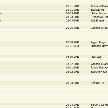
01-01-2011
Århus Østhav
19-01-2011
Ebeltoft Vig
er
05-03-2011
Hvide Sande 
23-03-2011
Fredericia Øst
r
22-03-2011
Egå Engsø
21-05-2011
Grenen, Skag
28-08-2011
Agger Tange
11-07-2011
Hirtshals Hav
08-10-2011
Roshage
18-02-2011
Grenen, Skag
01-01-2011
Århus Østhav
16-12-2011
Esbjerg Havn
20-03-2011
Tåstrup Sø
29-08-2011
Bløden,Roskil