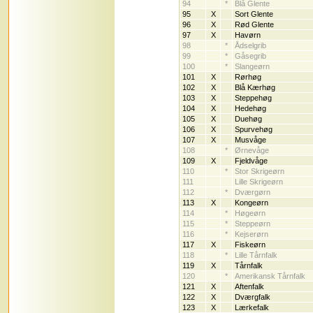
94
*
Blå Glente
95
X
Sort Glente
96
X
Rød Glente
97
X
Havørn
98
*
Ådselgrib
99
*
Gåsegrib
100
*
Slangeørn
101
X
Rørhøg
102
X
Blå Kærhøg
103
X
Steppehøg
104
X
Hedehøg
105
X
Duehøg
106
X
Spurvehøg
107
X
Musvåge
108
*
Ørnevåge
109
X
Fjeldvåge
110
*
Stor Skrigeørn
111
Lille Skrigeørn
112
*
Dværgørn
113
X
Kongeørn
114
*
Høgeørn
115
*
Steppeørn
116
*
Kejserørn
117
X
Fiskeørn
118
*
Lille Tårnfalk
119
X
Tårnfalk
120
*
Amerikansk Tårnfalk
121
X
Aftenfalk
122
X
Dværgfalk
123
X
Lærkefalk