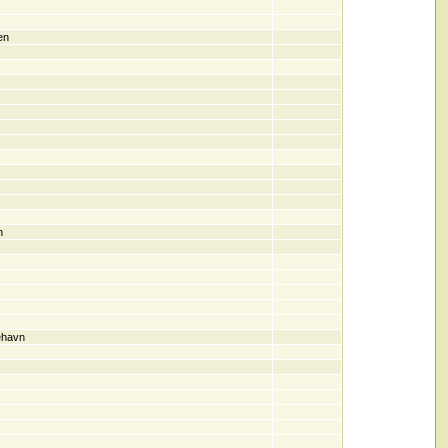
en
n
ehavn