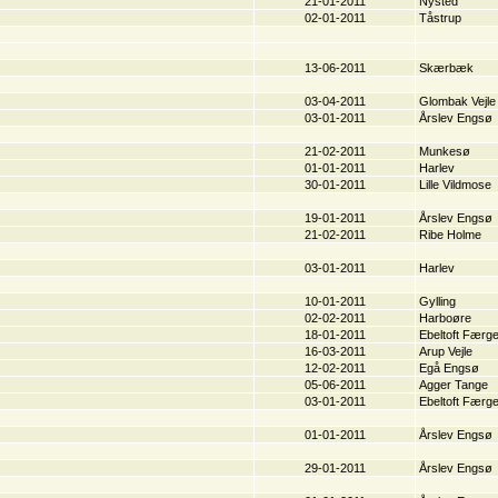
21-01-2011
Nysted
02-01-2011
Tåstrup
13-06-2011
Skærbæk
03-04-2011
Glombak Vejle
03-01-2011
Årslev Engsø
21-02-2011
Munkesø
01-01-2011
Harlev
30-01-2011
Lille Vildmose
19-01-2011
Årslev Engsø
21-02-2011
Ribe Holme
03-01-2011
Harlev
10-01-2011
Gylling
02-02-2011
Harboøre
18-01-2011
Ebeltoft Færg
16-03-2011
Arup Vejle
12-02-2011
Egå Engsø
05-06-2011
Agger Tange
03-01-2011
Ebeltoft Færg
01-01-2011
Årslev Engsø
29-01-2011
Årslev Engsø