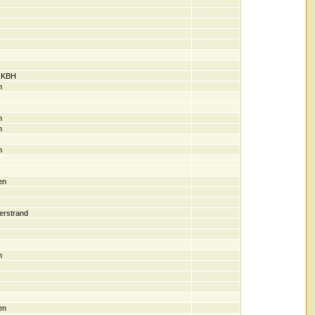
 KBH
n
n
n
n
en
erstrand
n
en