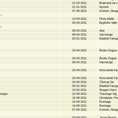
21-03-2011
Brabrand sø 
21-01-2011
Nysted
07-05-2011
Grenen, Skag
re
14-03-2011
Pinds Mølle
03-04-2011
Bygholm Vejle
pe
08-03-2011
Alrø
09-04-2011
Værnenge
03-01-2011
Ebeltoft Færg
24-04-2011
Årslev Engsø
30-03-2011
Årslev Engsø
09-04-2011
Værnenge
24-04-2011
Norsminde Fjo
24-04-2011
Norsminde Fjo
24-04-2011
Tåstrup Sø
03-01-2011
Ebeltoft Færg
19-02-2011
Skagen Havn
neppe
22-09-2011
Thissinge Vig,
15-08-2011
Ulvedybet. Per
16-09-2011
Roshage
16-09-2011
Roshage
07-05-2011
Grenen, Skag
03-09-2011
Jerup Strand