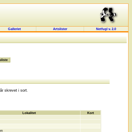
Galleriet
Artslister
Netfugl v. 2.0
r skrevet i sort.
Lokalitet
Kort
en