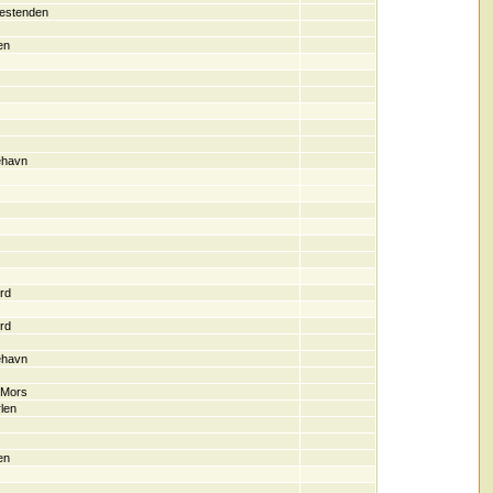
vestenden
en
ehavn
rd
rd
ehavn
 Mors
len
en