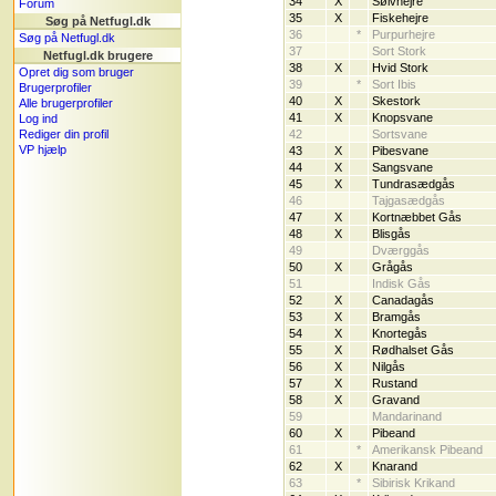
34
X
Sølvhejre
Forum
35
X
Fiskehejre
Søg på Netfugl.dk
36
*
Purpurhejre
Søg på Netfugl.dk
37
Sort Stork
Netfugl.dk brugere
38
X
Hvid Stork
Opret dig som bruger
39
*
Sort Ibis
Brugerprofiler
40
X
Skestork
Alle brugerprofiler
41
X
Knopsvane
Log ind
Rediger din profil
42
Sortsvane
VP hjælp
43
X
Pibesvane
44
X
Sangsvane
45
X
Tundrasædgås
46
Tajgasædgås
47
X
Kortnæbbet Gås
48
X
Blisgås
49
Dværggås
50
X
Grågås
51
Indisk Gås
52
X
Canadagås
53
X
Bramgås
54
X
Knortegås
55
X
Rødhalset Gås
56
X
Nilgås
57
X
Rustand
58
X
Gravand
59
Mandarinand
60
X
Pibeand
61
*
Amerikansk Pibeand
62
X
Knarand
63
*
Sibirisk Krikand