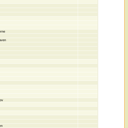
erne
aven
ov
en