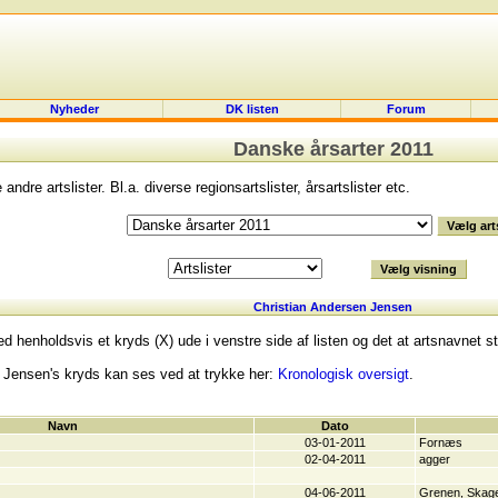
Nyheder
DK listen
Forum
Danske årsarter 2011
dre artslister. Bl.a. diverse regionsartslister, årsartslister etc.
Christian Andersen Jensen
d henholdsvis et kryds (X) ude i venstre side af listen og det at artsnavnet stå
n Jensen's kryds kan ses ved at trykke her:
Kronologisk oversigt
.
Navn
Dato
03-01-2011
Fornæs
02-04-2011
agger
04-06-2011
Grenen, Skag