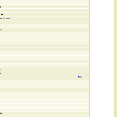
n
Havn
erstrand
en
n
en
n
de