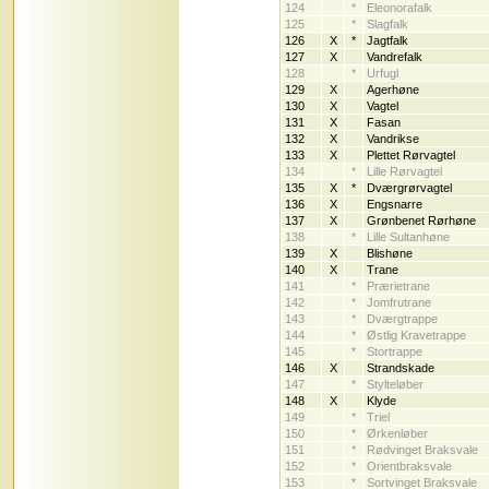
124
*
Eleonorafalk
125
*
Slagfalk
126
X
*
Jagtfalk
127
X
Vandrefalk
128
*
Urfugl
129
X
Agerhøne
130
X
Vagtel
131
X
Fasan
132
X
Vandrikse
133
X
Plettet Rørvagtel
134
*
Lille Rørvagtel
135
X
*
Dværgrørvagtel
136
X
Engsnarre
137
X
Grønbenet Rørhøne
138
*
Lille Sultanhøne
139
X
Blishøne
140
X
Trane
141
*
Prærietrane
142
*
Jomfrutrane
143
*
Dværgtrappe
144
*
Østlig Kravetrappe
145
*
Stortrappe
146
X
Strandskade
147
*
Stylteløber
148
X
Klyde
149
*
Triel
150
*
Ørkenløber
151
*
Rødvinget Braksvale
152
*
Orientbraksvale
153
*
Sortvinget Braksvale