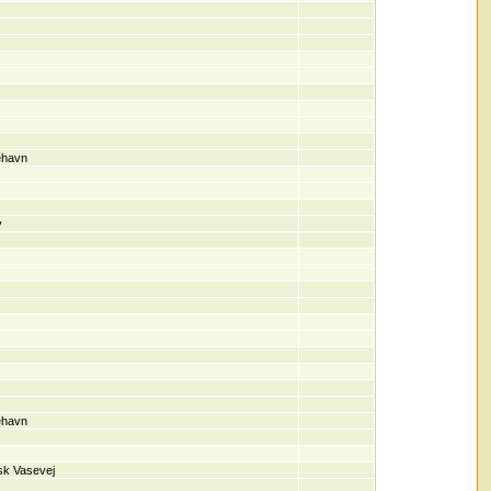
ehavn
v
ehavn
sk Vasevej