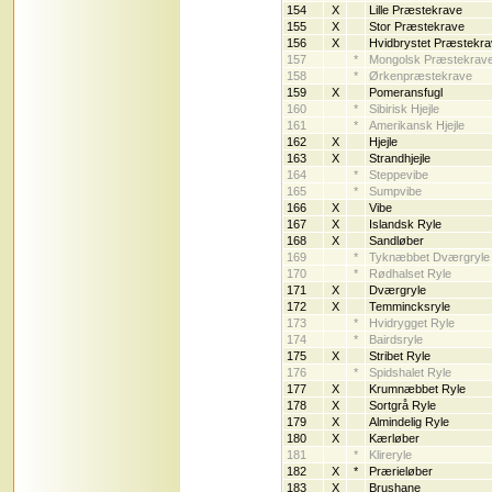
154
X
Lille Præstekrave
155
X
Stor Præstekrave
156
X
Hvidbrystet Præstekr
157
*
Mongolsk Præstekrav
158
*
Ørkenpræstekrave
159
X
Pomeransfugl
160
*
Sibirisk Hjejle
161
*
Amerikansk Hjejle
162
X
Hjejle
163
X
Strandhjejle
164
*
Steppevibe
165
*
Sumpvibe
166
X
Vibe
167
X
Islandsk Ryle
168
X
Sandløber
169
*
Tyknæbbet Dværgryle
170
*
Rødhalset Ryle
171
X
Dværgryle
172
X
Temmincksryle
173
*
Hvidrygget Ryle
174
*
Bairdsryle
175
X
Stribet Ryle
176
*
Spidshalet Ryle
177
X
Krumnæbbet Ryle
178
X
Sortgrå Ryle
179
X
Almindelig Ryle
180
X
Kærløber
181
*
Klireryle
182
X
*
Prærieløber
183
X
Brushane