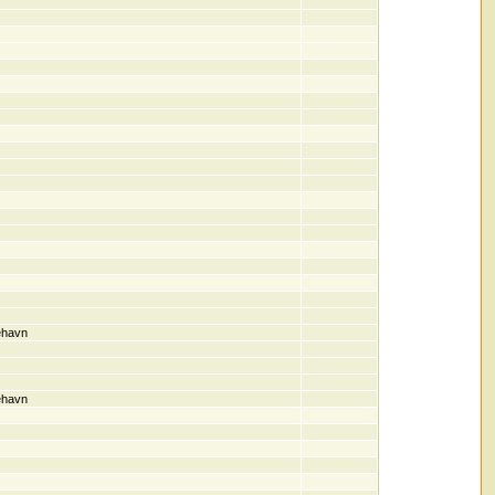
ehavn
ehavn