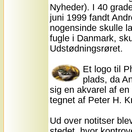
Nyheder). I 40 grade
juni 1999 fandt Andr
nogensinde skulle l
fugle i Danmark, sk
Udstødningsrøret.
Et logo til 
plads, da A
sig en akvarel af e
tegnet af Peter H. K
Ud over notitser bl
stedet, hvor kontrov