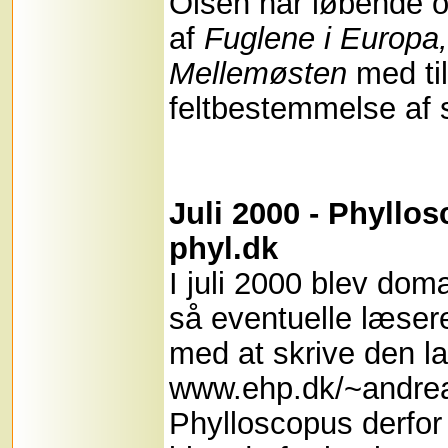
Olsen har løbende o
af
Fuglene i Europa,
Mellemøsten
med til
feltbestemmelse af 
Juli 2000 - Phyllos
phyl.dk
I juli 2000 blev do
så eventuelle læser
med at skrive den 
www.ehp.dk/~andrea
Phylloscopus derfor 