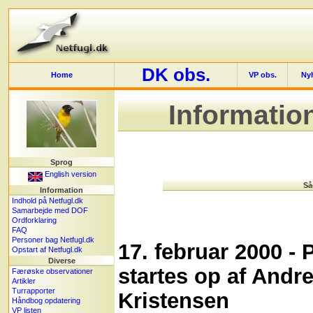
DK obs.
Home
VP obs.
Ny
Informatio
Sprog
English version
Så
Information
Indhold på Netfugl.dk
Samarbejde med DOF
Ordforklaring
FAQ
Personer bag Netfugl.dk
17. februar 2000 -
Opstart af Netfugl.dk
Diverse
startes op af Andr
Færøske observationer
Artikler
Turrapporter
Kristensen
Håndbog opdatering
VP listen