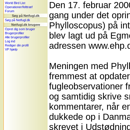
Den 17. februar 200
World Bird List
Operationer/felttræf
Forum
gang under det opri
Søg på Netfugl.dk
Søg på Netfugl.dk
Phylloscopus) på in
Netfugl.dk brugere
Opret dig som bruger
blev lagt ud på Egm
Brugerprofiler
Alle brugerprofiler
Log ind
adressen www.ehp.d
Rediger din profil
VP hjælp
Meningen med Phyll
fremmest at opdat
fugleobservationer f
og samtidig skrive s
kommentarer, når e
dukkede op i Danmar
skrevet i Udstødnin