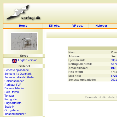
Home
DK obs.
VP obs.
Nyheder
Navn:
Ronn
Sprog
Adresse:
Sver
English version
Hjemmeside:
http
Netfugl.dk profil:
se pr
Galleriet
Antal billeder:
199
Seneste oploadede
Hits totalt:
3731
Seneste fra Danmark
Max hits:
3775
Seneste udlandsbilleder
Seneste oploadede:
2021
Udlandsbilleder
Rariteter i VP
Diverse billeder
Folk i felten
Temaer
Bemærk:
at alle billede
Fotografer
Fugleartsliste
Statistik
Om galleriet
Indsend billeder?