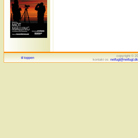
copyright © 
til toppen
kontakt os:
netfugl@netfugl.dk