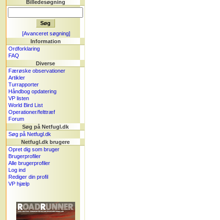
Billedesøgning
[Avanceret søgning]
Information
Ordforklaring
FAQ
Diverse
Færøske observationer
Artikler
Turrapporter
Håndbog opdatering
VP listen
World Bird List
Operationer/felttræf
Forum
Søg på Netfugl.dk
Søg på Netfugl.dk
Netfugl.dk brugere
Opret dig som bruger
Brugerprofiler
Alle brugerprofiler
Log ind
Rediger din profil
VP hjælp