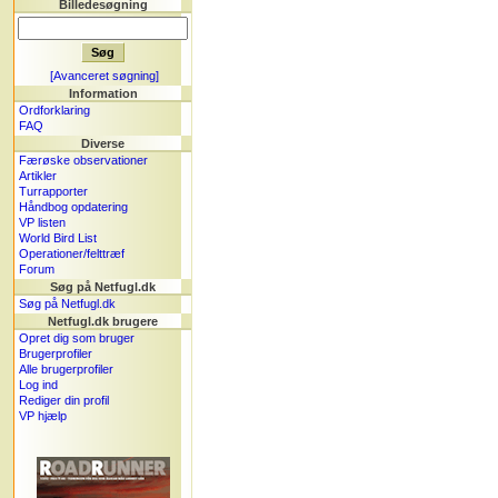
Billedesøgning
[Avanceret søgning]
Information
Ordforklaring
FAQ
Diverse
Færøske observationer
Artikler
Turrapporter
Håndbog opdatering
VP listen
World Bird List
Operationer/felttræf
Forum
Søg på Netfugl.dk
Søg på Netfugl.dk
Netfugl.dk brugere
Opret dig som bruger
Brugerprofiler
Alle brugerprofiler
Log ind
Rediger din profil
VP hjælp