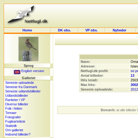
Home
DK obs.
VP obs.
Nyheder
Navn:
Omar
Sprog
Adresse:
Islan
English version
Netfugl.dk profil:
se pr
Antal billeder:
13
Galleriet
Hits totalt:
2503
Seneste oploadede
Max hits:
3002
Seneste fra Danmark
Seneste oploadede:
2012
Seneste udlandsbilleder
Udlandsbilleder
Rariteter i VP
Diverse billeder
Folk i felten
Bemærk:
at alle billede
Temaer
Fotografer
Fugleartsliste
Statistik
Om galleriet
Indsend billeder?