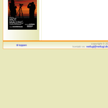
copyright © 
til toppen
kontakt os:
netfugl@netfugl.dk