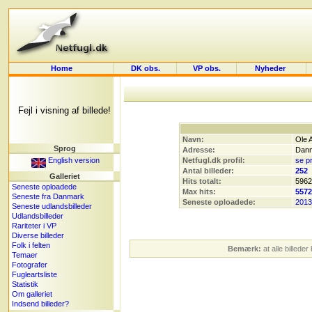
Home
DK obs.
VP obs.
Nyheder
Fejl i visning af billede!
Navn:
Ole 
Sprog
Adresse:
Dan
English version
Netfugl.dk profil:
se pr
Antal billeder:
252
Galleriet
Hits totalt:
5962
Seneste oploadede
Max hits:
5572
Seneste fra Danmark
Seneste oploadede:
2013
Seneste udlandsbilleder
Udlandsbilleder
Rariteter i VP
Diverse billeder
Folk i felten
Bemærk:
at alle billede
Temaer
Fotografer
Fugleartsliste
Statistik
Om galleriet
Indsend billeder?