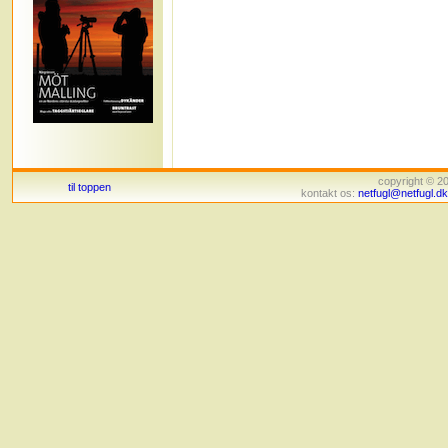
copyright © 
til toppen
kontakt os:
netfugl@netfugl.dk