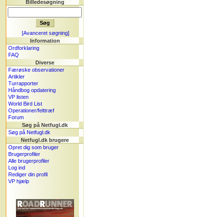
Billedesøgning
[Avanceret søgning]
Information
Ordforklaring
FAQ
Diverse
Færøske observationer
Artikler
Turrapporter
Håndbog opdatering
VP listen
World Bird List
Operationer/felttræf
Forum
Søg på Netfugl.dk
Søg på Netfugl.dk
Netfugl.dk brugere
Opret dig som bruger
Brugerprofiler
Alle brugerprofiler
Log ind
Rediger din profil
VP hjælp