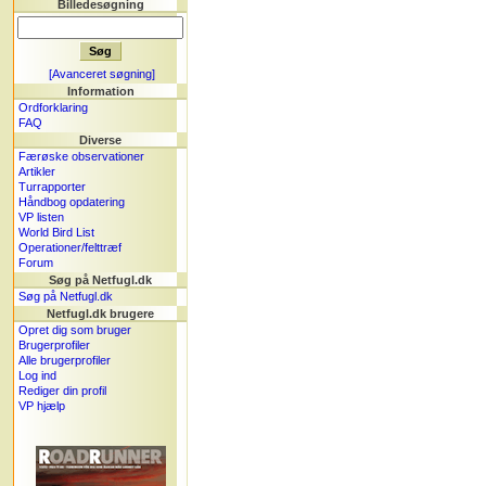
Billedesøgning
[Avanceret søgning]
Information
Ordforklaring
FAQ
Diverse
Færøske observationer
Artikler
Turrapporter
Håndbog opdatering
VP listen
World Bird List
Operationer/felttræf
Forum
Søg på Netfugl.dk
Søg på Netfugl.dk
Netfugl.dk brugere
Opret dig som bruger
Brugerprofiler
Alle brugerprofiler
Log ind
Rediger din profil
VP hjælp