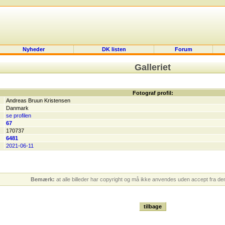
Nyheder
DK listen
Forum
Galleriet
Fotograf profil:
Andreas Bruun Kristensen
Danmark
se profilen
67
170737
6481
2021-06-11
Bemærk:
at alle billeder har copyright og må ikke anvendes uden accept fra den