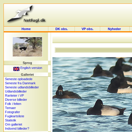
Home
DK obs.
VP obs.
Nyheder
Sprog
English version
Galleriet
Seneste oploadede
Seneste fra Danmark
Seneste udlandsbilleder
Udlandsbilleder
Rariteter i VP
Diverse billeder
Folk i felten
Temaer
Fotografer
Fugleartsliste
Statistik
Om galleriet
Indsend billeder?