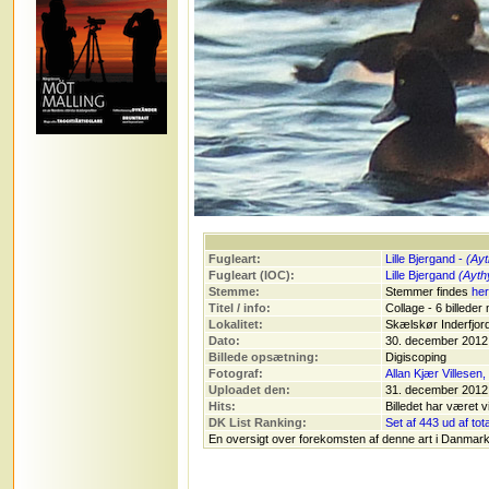
Fugleart:
Lille Bjergand -
(Ayt
Fugleart (IOC):
Lille Bjergand
(Aythy
Stemme:
Stemmer findes
her
Titel / info:
Collage - 6 billeder
Lokalitet:
Skælskør Inderfjor
Dato:
30. december 2012
Billede opsætning:
Digiscoping
Fotograf:
Allan Kjær Villesen
Uploadet den:
31. december 2012
Hits:
Billedet har været v
DK List Ranking:
Set af 443 ud af tot
En oversigt over forekomsten af denne art i Danmark