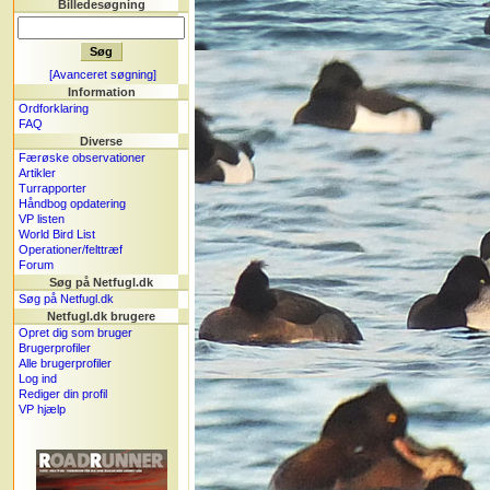
Billedesøgning
[Avanceret søgning]
Information
Ordforklaring
FAQ
Diverse
Færøske observationer
Artikler
Turrapporter
Håndbog opdatering
VP listen
World Bird List
Operationer/felttræf
Forum
Søg på Netfugl.dk
Søg på Netfugl.dk
Netfugl.dk brugere
Opret dig som bruger
Brugerprofiler
Alle brugerprofiler
Log ind
Rediger din profil
VP hjælp