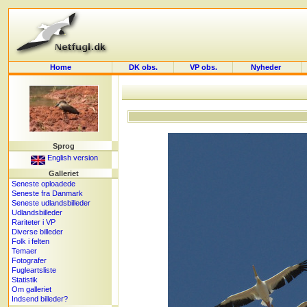
Home
DK obs.
VP obs.
Nyheder
Sprog
English version
Galleriet
Seneste oploadede
Seneste fra Danmark
Seneste udlandsbilleder
Udlandsbilleder
Rariteter i VP
Diverse billeder
Folk i felten
Temaer
Fotografer
Fugleartsliste
Statistik
Om galleriet
Indsend billeder?