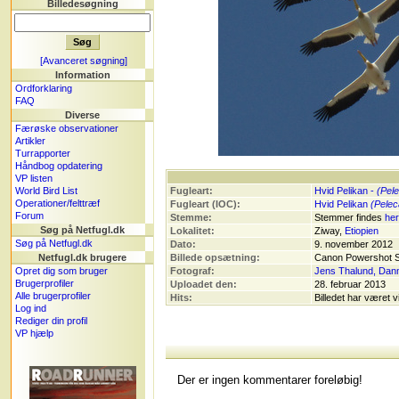
Billedesøgning
[Avanceret søgning]
Information
Ordforklaring
FAQ
Diverse
Færøske observationer
Artikler
Turrapporter
Håndbog opdatering
VP listen
World Bird List
Fugleart:
Hvid Pelikan -
(Pel
Operationer/felttræf
Fugleart (IOC):
Hvid Pelikan
(Pelec
Forum
Stemme:
Stemmer findes
her
Søg på Netfugl.dk
Lokalitet:
Ziway,
Etiopien
Søg på Netfugl.dk
Dato:
9. november 2012
Netfugl.dk brugere
Billede opsætning:
Canon Powershot 
Opret dig som bruger
Fotograf:
Jens Thalund, Dan
Brugerprofiler
Uploadet den:
28. februar 2013
Alle brugerprofiler
Hits:
Billedet har været v
Log ind
Rediger din profil
VP hjælp
Der er ingen kommentarer foreløbig!