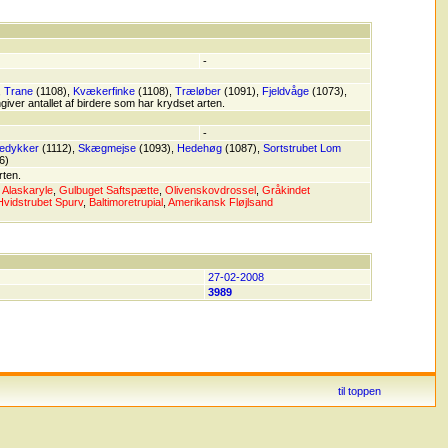
-
,
Trane
(1108),
Kvækerfinke
(1108),
Træløber
(1091),
Fjeldvåge
(1073),
ver antallet af birdere som har krydset arten.
-
pedykker
(1112),
Skægmejse
(1093),
Hedehøg
(1087),
Sortstrubet Lom
6)
rten.
,
Alaskaryle
,
Gulbuget Saftspætte
,
Olivenskovdrossel
,
Gråkindet
Hvidstrubet Spurv
,
Baltimoretrupial
,
Amerikansk Fløjlsand
27-02-2008
3989
til toppen