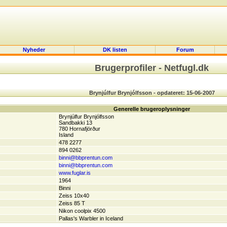
Nyheder
DK listen
Forum
Brugerprofiler - Netfugl.dk
Brynjúlfur Brynjólfsson - opdateret: 15-06-2007
Generelle brugeroplysninger
Brynjúlfur Brynjólfsson
Sandbakki 13
780 Hornafjörður
Island
478 2277
894 0262
binni@bbprentun.com
binni@bbprentun.com
www.fuglar.is
1964
Binni
Zeiss 10x40
Zeiss 85 T
Nikon coolpix 4500
Pallas's Warbler in Iceland