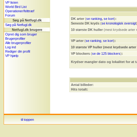
VP listen
World Bird List
Operationer/felttræf
Forum
DK arter
(
se ranking
,
se kort
)
:
Søg på Netfugl.dk
Seneste DK kryds
(
se kronologisk oversigt
Søg på Netfugl.dk
Netfugl.dk brugere
10 største DK huller
(mest krydsede arter 
Opret dig som bruger
Brugerprofiler
VP arter
(
se ranking
,
se kort
)
:
Alle brugerprofiler
Log ind
10 største VP huller (mest krydsede arter
Rediger din profil
VP blockers
(
se de 125 blockers
)
:
VP hjælp
Krydser mangler dato og lokalitet for at 
Antal billeder:
Hits totalt:
til toppen