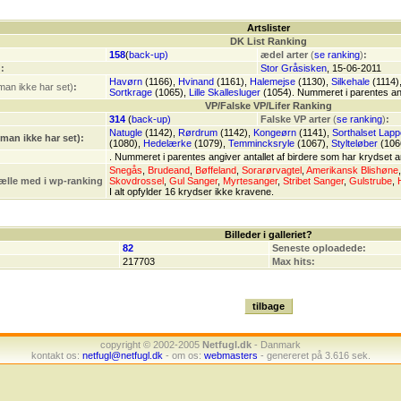
Artslister
DK List Ranking
158
(
back-up)
ædel arter
(
se ranking
)
:
)
:
Stor Gråsisken
, 15-06-2011
Havørn
(1166),
Hvinand
(1161),
Halemejse
(1130),
Silkehale
(1114)
man ikke har set)
:
Sortkrage
(1065),
Lille Skallesluger
(1054). Nummeret i parentes angi
VP/Falske VP/Lifer Ranking
314
(
back-up)
Falske VP arter
(
se ranking
)
:
Natugle
(1142),
Rørdrum
(1142),
Kongeørn
(1141),
Sorthalset Lap
 man ikke har set):
(1080),
Hedelærke
(1079),
Temmincksryle
(1067),
Stylteløber
(106
. Nummeret i parentes angiver antallet af birdere som har krydset a
Snegås
,
Brudeand
,
Bøffeland
,
Sorarørvagtel
,
Amerikansk Blishøne
tælle med i wp-ranking
Skovdrossel
,
Gul Sanger
,
Myrtesanger
,
Stribet Sanger
,
Gulstrube
,
I alt opfylder 16 krydser ikke kravene.
Billeder i galleriet?
82
Seneste oploadede:
217703
Max hits:
copyright © 2002-2005
Netfugl.dk
- Danmark
kontakt os:
netfugl@netfugl.dk
- om os:
webmasters
- genereret på 3.616 sek.