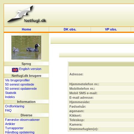
Home
DK obs.
VP obs.
Sprog
English version
Adresse:
Netfugl.dk brugere
Vis brugerprofiler
Hjemmetelefon nr.:
50 senest oprettede
50 senest opdaterede
Mobiltelefon nr.:
Statistik
Mobil SMS e-mail:
Indeks
E-mail adresse:
Information
Hjemmeside:
Ordforklaring
Fødselsår:
FAQ
øgenavn:
Diverse
Kikkert:
Færøske observationer
Teleskop:
Artikler
Kamera:
Turrapporter
Drømmefuglen(e):
Håndbog opdatering