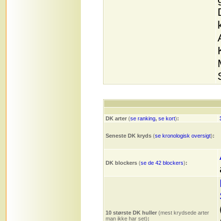
DK arter
(
se ranking
,
se kort
)
:
Seneste DK kryds
(
se kronologisk oversigt
)
:
DK blockers
(
se de 42 blockers
)
:
10 største DK huller
(mest krydsede arter
man ikke har set)
: