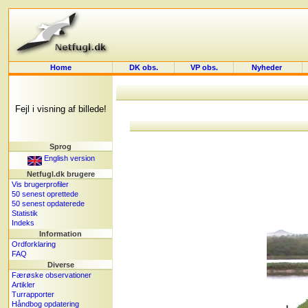
Home
DK obs.
VP obs.
Nyheder
Fejl i visning af billede!
Sprog
English version
Netfugl.dk brugere
Vis brugerprofiler
50 senest oprettede
50 senest opdaterede
Statistik
Indeks
Information
Ordforklaring
FAQ
Diverse
Færøske observationer
Artikler
Turrapporter
Håndbog opdatering