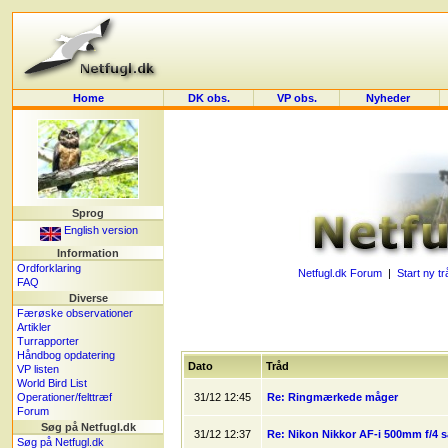
Home
DK obs.
VP obs.
Nyheder
Sprog
English version
Information
Ordforklaring
Netfugl.dk Forum
|
Start ny tr
FAQ
Diverse
Færøske observationer
Artikler
Turrapporter
Håndbog opdatering
Dato
Tråd
VP listen
World Bird List
Operationer/felttræf
31/12 12:45
Re: Ringmærkede måger
Forum
Søg på Netfugl.dk
31/12 12:37
Re: Nikon Nikkor AF-i 500mm f/4 
Søg på Netfugl.dk