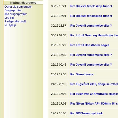
Netfugl.dk brugere
30/12 19:21
Re: Dæksel til teleskop fundet
Opret dig som bruger
Brugerprofiler
Alle brugerprofiler
30/12 16:01
Re: Dæksel til teleskop fundet
Log ind
Rediger din profil
VP hjælp
30/12 13:57
Re: Juvenil sumpmejse eller ?
30/12 07:38
Re: Lift til Gram og Hanstholm ha
29/12 18:27
Re: Lift til Hanstholm søges
29/12 13:30
Re: Juvenil sumpmejse eller ?
29/12 00:46
Re: Juvenil sumpmejse eller ?
28/12 12:30
Re: Sierra Leone
24/12 23:10
Re: Fugleåret 2012, tilføjelse-rette
22/12 17:04
Re: Tusindvis af Amurfalke slagtes
22/12 17:03
Re: Nikon Nikkor AF-i 500mm f/4 
17/12 16:06
Re: DOFbasen nyt look