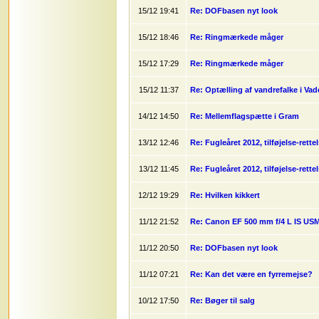
15/12 19:41
Re: DOFbasen nyt look
15/12 18:46
Re: Ringmærkede måger
15/12 17:29
Re: Ringmærkede måger
15/12 11:37
Re: Optælling af vandrefalke i Vad
14/12 14:50
Re: Mellemflagspætte i Gram
13/12 12:46
Re: Fugleåret 2012, tilføjelse-rette
13/12 11:45
Re: Fugleåret 2012, tilføjelse-rette
12/12 19:29
Re: Hvilken kikkert
11/12 21:52
Re: Canon EF 500 mm f/4 L IS US
11/12 20:50
Re: DOFbasen nyt look
11/12 07:21
Re: Kan det være en fyrremejse?
10/12 17:50
Re: Bøger til salg