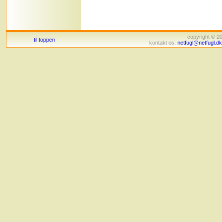
copyright © 
til toppen
kontakt os:
netfugl@netfugl.dk