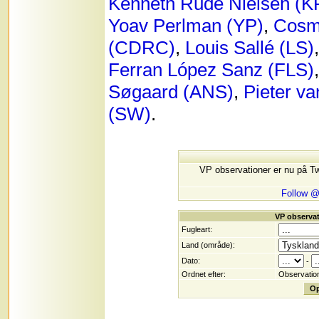
Kenneth Rude Nielsen (
Yoav Perlman (YP)
,
Cosm
(CDRC)
,
Louis Sallé (LS)
Ferran López Sanz (FLS)
Søgaard (ANS)
,
Pieter va
(SW)
.
VP observationer er nu på T
Follow 
VP observat
Fugleart:
Land (område):
Dato:
-
Ordnet efter:
Observatio