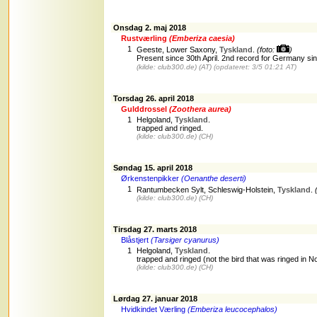
Onsdag 2. maj 2018
Rustværling
(Emberiza caesia)
1
Geeste, Lower Saxony,
Tyskland
.
(foto:
)
Present since 30th April. 2nd record for Germany si
(kilde: club300.de)
(AT)
(opdateret: 3/5 01:21 AT)
Torsdag 26. april 2018
Gulddrossel
(Zoothera aurea)
1
Helgoland,
Tyskland
.
trapped and ringed.
(kilde:
club300.de
)
(CH)
Søndag 15. april 2018
Ørkenstenpikker
(Oenanthe deserti)
1
Rantumbecken Sylt, Schleswig-Holstein,
Tyskland
.
(kilde:
club300.de
)
(CH)
Tirsdag 27. marts 2018
Blåstjert
(Tarsiger cyanurus)
1
Helgoland,
Tyskland
.
trapped and ringed (not the bird that was ringed in 
(kilde:
club300.de
)
(CH)
Lørdag 27. januar 2018
Hvidkindet Værling
(Emberiza leucocephalos)