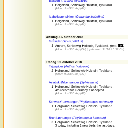
Blåstjert
(Tarsiger cyanurus)
1
Helgoland, Schleswig-Holstein,
Tyskland
.
(kilde: club300.de)
(AT)
Isabellastenpikker
(Oenanthe isabellina)
1
Helgoland, Schleswig-Holstein,
Tyskland
.
(kilde: club300.de)
(AT)
Onsdag 31. oktober 2018
Gråsejler
(Apus pallidus)
1
Amrum, Schleswig-Holstein,
Tyskland
.
(foto:
)
(kilde:
club300.de
)
(CH)
(opdateret: 31/10 15:32 CH)
Fredag 19. oktober 2018
Tajgapiber
(Anthus hodgsoni)
2
Heligoland, Schleswig-Holstein,
Tyskland
.
(kilde: club300.de)
(AT)
Asiatisk Ørkensanger
(Sylvia nana)
1
Heligoland, Schleswig-Holstein,
Tyskland
.
4th record for Germany if accepted.
(kilde: club300.de)
(AT)
Schwarz' Løvsanger
(Phylloscopus schwarzi)
1
Heligoland, Schleswig-Holstein,
Tyskland
.
(kilde: club300.de)
(AT)
Brun Løvsanger
(Phylloscopus fuscatus)
3
Heligoland, Schleswig-Holstein,
Tyskland
.
3 today, including 2 new birds the last days.