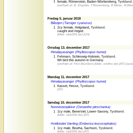
1
female, Römerstein, Baden-Württemberg,
Tyskland
(set/hørt af: B. Etspüler, T.Rautenberg, B.Meise, M.Wim
Fredag 5. januar 2018
Blåstjert
(Tarsiger cyanurus)
1
2cy female, Helgoland,
Tyskland
.
caught and ringed.
(kilde:
club300.de
)
(CH)
Onsdag 13. december 2017
Himalayasanger
(Phylloscopus humei)
1
Fehmarn, Schleswig-Holstein,
Tyskland
.
6th bird this autumn in Germany.
(set/hørt af: Finn Brunßen)
(kilde: ornitho.de)
(AT)
(opda
Mandag 11. december 2017
Himalayasanger
(Phylloscopus humei)
1
Kassel, Hesse,
Tyskland
.
(AT)
Søndag 10. december 2017
Nonnestenpikker
(Oenanthe pleschanka)
1
1cy male, Benersiel, Lower-Saxony,
Tyskland
.
(kilde: club300.de)
(AT)
Hvidkindet Værling
(Emberiza leucocephalos)
1
1cy male, Beutha, Sachsen,
Tyskland
.
(kilde: club300.de)
(AT)