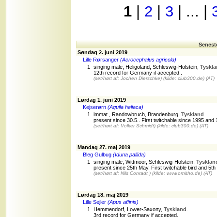
1
|
2
|
3
| ... |
Senest
Søndag 2. juni 2019
Lille Rørsanger
(Acrocephalus agricola)
1
singing male, Heligoland, Schleswig-Holstein,
Tyskla
12th record for Germany if accepted..
(set/hørt af: Jochen Dierschke)
(kilde: club300.de)
(AT)
Lørdag 1. juni 2019
Kejserørn
(Aquila heliaca)
1
immat., Randowbruch, Brandenburg,
Tyskland
.
present since 30.5.. First twitchable since 1995 and
(set/hørt af: Volker Schmidt)
(kilde: club300.de)
(AT)
Mandag 27. maj 2019
Bleg Gulbug
(Iduna pallida)
1
singing male, Wittmoor, Schleswig-Holstein,
Tysklan
present since 25th May. First twitchable bird and 5t
(set/hørt af: Nils Conradt )
(kilde: www.ornitho.de)
(AT)
Lørdag 18. maj 2019
Lille Sejler
(Apus affinis)
1
Hemmendorf, Lower-Saxony,
Tyskland
.
3rd record for Germany if accepted.