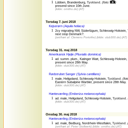
1
Lübben, Brandenburg,
Tyskland
.
(foto:
)
presend since 10th June.
(kilde: ornitho.de)
(AT)
Torsdag 7. juni 2018
Kejserørn
(Aquila heliaca)
1
2cy migrating NW, Süderlügum, Schleswig-Holstein,
next stop Denmark?.
(set/hørt af: Clemens Portofée)
(kilde: club300.de)
(AT)
Torsdag 31. maj 2018
Amerikansk Hjejle
(Pluvialis dominica)
1
ad. summ. plum., Katinger Watt, Schleswig-Holstein,
present since 28th May.
(kilde: club300.de)
(AT)
Rødstrubet Sanger
(Sylvia cantillans)
1
male, Heligoland, Schleswig-Holstein,
Tyskland
.
(fot
Eastern Subalpine Warbler, present since 28th May.
(kilde: club300.de)
(AT)
Hætteværling
(Emberiza melanocephala)
1
ad. male, Heligoland, Schleswig-Holstein,
Tyskland
.
(kilde: club300.de)
(AT)
Onsdag 30. maj 2018
Hætteværling
(Emberiza melanocephala)
1
ad. male, Bedburg, Nordrhein-Westfalen,
Tyskland
.
(set/hørt af: Peter Stollwerk)
(kilde: ornitho.de)
(AT)