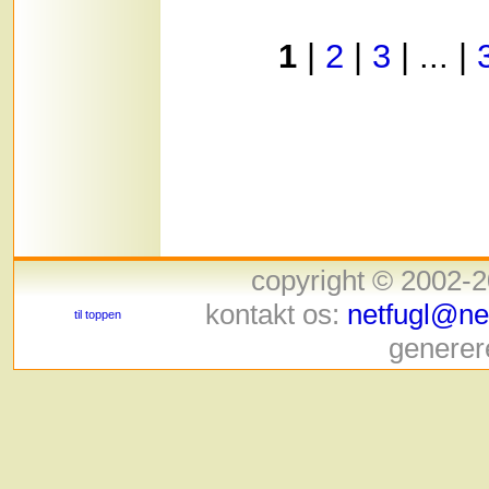
1
|
2
|
3
| ... |
copyright © 2002-
kontakt os:
netfugl@net
til toppen
generer