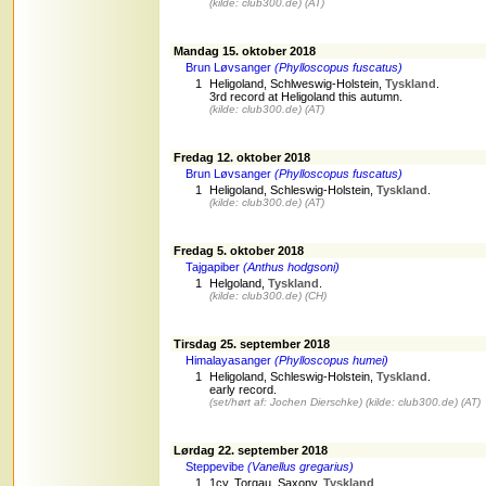
(kilde: club300.de)
(AT)
Mandag 15. oktober 2018
Brun Løvsanger
(Phylloscopus fuscatus)
1
Heligoland, Schlweswig-Holstein,
Tyskland
.
3rd record at Heligoland this autumn.
(kilde: club300.de)
(AT)
Fredag 12. oktober 2018
Brun Løvsanger
(Phylloscopus fuscatus)
1
Heligoland, Schleswig-Holstein,
Tyskland
.
(kilde: club300.de)
(AT)
Fredag 5. oktober 2018
Tajgapiber
(Anthus hodgsoni)
1
Helgoland,
Tyskland
.
(kilde: club300.de)
(CH)
Tirsdag 25. september 2018
Himalayasanger
(Phylloscopus humei)
1
Heligoland, Schleswig-Holstein,
Tyskland
.
early record.
(set/hørt af: Jochen Dierschke)
(kilde: club300.de)
(AT)
Lørdag 22. september 2018
Steppevibe
(Vanellus gregarius)
1
1cy, Torgau, Saxony,
Tyskland
.