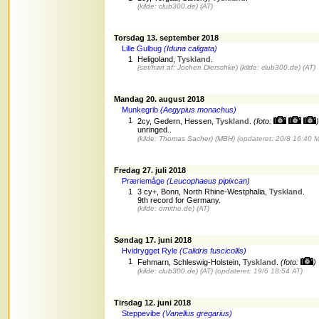
(kilde: club300.de)
(AT)
Torsdag 13. september 2018
Lille Gulbug
(Iduna caligata)
1
Heligoland,
Tyskland
.
(set/hørt af: Jochen Dierschke)
(kilde: club300.de)
(AT)
Mandag 20. august 2018
Munkegrib
(Aegypius monachus)
1
2cy, Gedern, Hessen,
Tyskland
.
(foto:
)
unringed..
(kilde: Thomas Sacher)
(MBH)
(opdateret: 20/8 16:40 
Fredag 27. juli 2018
Præriemåge
(Leucophaeus pipixcan)
1
3 cy+, Bonn, North Rhine-Westphalia,
Tyskland
.
9th record for Germany.
(kilde: ornitho.de)
(AT)
Søndag 17. juni 2018
Hvidrygget Ryle
(Calidris fuscicollis)
1
Fehmarn, Schleswig-Holstein,
Tyskland
.
(foto:
)
(kilde: club300.de)
(AT)
(opdateret: 19/6 18:54 AT)
Tirsdag 12. juni 2018
Steppevibe
(Vanellus gregarius)