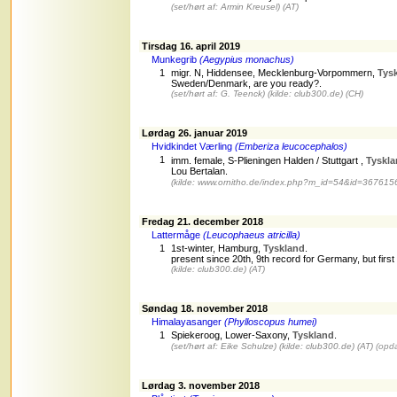
(set/hørt af: Armin Kreusel)
(AT)
Tirsdag 16. april 2019
Munkegrib
(Aegypius monachus)
1
migr. N, Hiddensee, Mecklenburg-Vorpommern,
Tys
Sweden/Denmark, are you ready?.
(set/hørt af: G. Teenck)
(kilde: club300.de)
(CH)
Lørdag 26. januar 2019
Hvidkindet Værling
(Emberiza leucocephalos)
1
imm. female, S-Plieningen Halden / Stuttgart ,
Tyskla
Lou Bertalan.
(kilde: www.ornitho.de/index.php?m_id=54&id=367615
Fredag 21. december 2018
Lattermåge
(Leucophaeus atricilla)
1
1st-winter, Hamburg,
Tyskland
.
present since 20th, 9th record for Germany, but first 
(kilde: club300.de)
(AT)
Søndag 18. november 2018
Himalayasanger
(Phylloscopus humei)
1
Spiekeroog, Lower-Saxony,
Tyskland
.
(set/hørt af: Eike Schulze)
(kilde: club300.de)
(AT)
(opda
Lørdag 3. november 2018