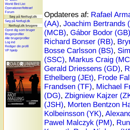
World Bird List
Operationer/felttræf
Forum
Opdateres af:
Rafael Arm
Søg på Netfugl.dk
Søg på Netfugl.dk
(AA)
,
Joachim Bertrands 
Netfugl.dk brugere
Opret dig som bruger
(MCB)
,
Gábor Bodor (GB
Brugerprofiler
Alle brugerprofiler
Richard Bonser (RB)
,
Bry
Log ind
Rediger din profil
Bosse Carlsson (BS)
,
Sim
VP hjælp
(SSC)
,
Markus Craig (MC
Gerald Driessens (GD)
,
R
Ethelberg (JEt)
,
Frode Fal
Frandsen (TF)
,
Michael F
(DG)
,
Zbigniew Kajzer (Z
(JSH)
,
Morten Bentzon H
Kolbeinsson (YK)
,
Alexand
Pawel Malczyk (PM)
,
Run