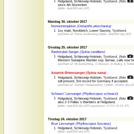
1
Helgoland, Schleswig-Holstein,
Tyskland
.
(foto:
)
since 4th November.
(kilde: club300.de)
(AT)
Mandag 30. oktober 2017
Nonnestenpikker
(Oenanthe pleschanka)
1
1cy male, Norddeich, Lower-Saxony,
Tyskland
.
(set/hørt af: Frank Sudendey)
(kilde: club300.de)
(AT)
Onsdag 25. oktober 2017
Rødstrubet Sanger
(Sylvia cantillans)
1
Helgoland, Schleswig-Holstein,
Tyskland
.
(foto:
Western Subalpine Warbler ssp. iberiae, calls now h
(set/hørt af: M.Gottschling, O.Nüssen, A.Halley, A.Torkle
Asiatisk Ørkensanger
(Sylvia nana)
1
Helgoland, Schleswig-Holstein,
Tyskland
.
(foto:
)
still present, 3rd record for Germany if accepted.
(set/hørt af: Ashwin Viswanathan )
(kilde: ornitho.de)
(A
Schwarz' Løvsanger
(Phylloscopus schwarzi)
1
Helgoland, Schleswig-Holstein,
Tyskland
.
(foto:
also 2-3 Pallas`s Warblers at Helgoland.
(kilde: club300.de)
(AT)
(opdateret: 27/10 16:23 AT)
Tirsdag 24. oktober 2017
Brun Løvsanger
(Phylloscopus fuscatus)
1
Helgoland, Schleswig-Holstein,
Tyskland
.
(kilde: club300.de)
(AT)