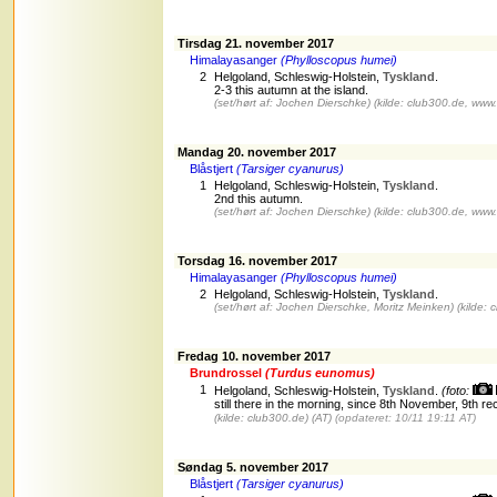
Tirsdag 21. november 2017
Himalayasanger
(Phylloscopus humei)
2
Helgoland, Schleswig-Holstein,
Tyskland
.
2-3 this autumn at the island.
(set/hørt af: Jochen Dierschke)
(kilde: club300.de, www
Mandag 20. november 2017
Blåstjert
(Tarsiger cyanurus)
1
Helgoland, Schleswig-Holstein,
Tyskland
.
2nd this autumn.
(set/hørt af: Jochen Dierschke)
(kilde: club300.de, www
Torsdag 16. november 2017
Himalayasanger
(Phylloscopus humei)
2
Helgoland, Schleswig-Holstein,
Tyskland
.
(set/hørt af: Jochen Dierschke, Moritz Meinken)
(kilde: 
Fredag 10. november 2017
Brundrossel
(Turdus eunomus)
1
Helgoland, Schleswig-Holstein,
Tyskland
.
(foto:
still there in the morning, since 8th November, 9th r
(kilde: club300.de)
(AT)
(opdateret: 10/11 19:11 AT)
Søndag 5. november 2017
Blåstjert
(Tarsiger cyanurus)