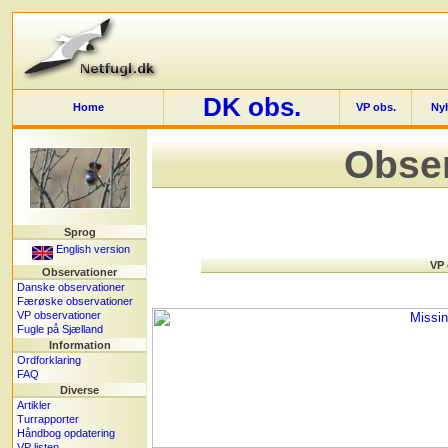
DK obs.
Home
VP obs.
Ny
Obser
Sprog
English version
VP 
Observationer
Danske observationer
Færøske observationer
VP observationer
Fugle på Sjælland
Information
Ordforklaring
FAQ
Diverse
Artikler
Turrapporter
Håndbog opdatering
VP listen