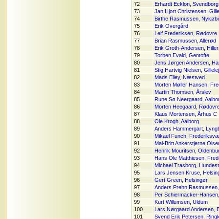
72
Erhardt Ecklon, Svendborg
73
Jan Hjort Christensen, Gille
74
Birthe Rasmussen, Nykøbi
75
Erik Overgård
76
Leif Frederiksen, Rødovre
77
Brian Rasmussen, Allerød
78
Erik Groth-Andersen, Hille
79
Torben Evald, Gentofte
80
Jens Jørgen Andersen, Ha
81
Stig Hartvig Nielsen, Gillele
82
Mads Elley, Næstved
83
Morten Møller Hansen, Fre
84
Martin Thomsen, Årslev
85
Rune Sø Neergaard, Aalbo
86
Morten Heegaard, Rødovr
87
Klaus Mortensen, Århus C
88
Ole Krogh, Aalborg
89
Anders Hammergart, Lyng
90
Mikael Funch, Frederiksv
91
Mai-Britt Ankerstjerne Ols
92
Henrik Mouritsen, Oldenbu
93
Hans Ole Matthiesen, Frede
94
Michael Trasborg, Hundes
95
Lars Jensen Kruse, Helsin
96
Gert Green, Helsingør
97
Anders Prehn Rasmussen,
98
Per Schiermacker-Hansen,
99
Kurt Willumsen, Uldum
100
Lars Nørgaard Andersen, 
101
Svend Erik Petersen, Ring