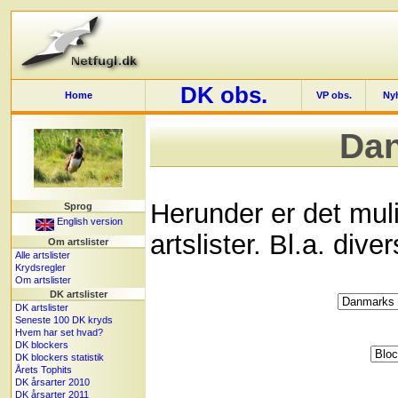
DK obs.
Home
VP obs.
Ny
Dan
Herunder er det mul
Sprog
English version
artslister. Bl.a. dive
Om artslister
Alle artslister
Krydsregler
Om artslister
DK artslister
DK artslister
Seneste 100 DK kryds
Hvem har set hvad?
DK blockers
DK blockers statistik
Årets Tophits
DK årsarter 2010
DK årsarter 2011