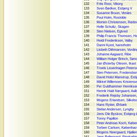
132
Frits Rost, Viborg
133
Sven Bødker, Esbjerg V
134
Susanne Bruun, Vesløs
135
Poul Holm, Roskilde
136
Morten Christensen, Rødo
137
Helle Schultz, Skagen
138
Sten Nielsen, Egtved
139
Philip Francis Thomsen, He
140
Heidi Frederiksen, Valby
141
Danni Kyed, hanstholm
142
Lisbeth Dithmarsen, Vordi
143
Johanne Aagaard, Ribe
144
William Holger Brinch, Søn
145
Jan Østerby Olesen, Ikast
146
Troels Leuenhagen Peters
147
Sten Petersen, Fredensbo
148
David Holst Manstrup, Esb
149
Mikkel Willemoes Kristens
150
Per Guldhammer Henriksen
151
Henrik Hald Nørgaard, Aal
152
Frederik Rejsby Johansen,
153
Mogens Erlandsen, Silkebo
154
Hans Rytter, Ørbæk
155
Stefan Andersen, Lyngby
156
Jens Ole Byskov, Esbjerg
157
Tonny Papillon
158
Peter Andreas Koch, Købe
159
Torben Carlsen, Københav
160
Mogens Neergaard, Hjaller
161
Jens Ballegaard, Ringkøbi