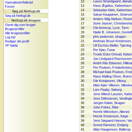
12
Lasse Strandgaard, dianal
Operationer/felttræf
13
Hans Ægidius, København
Forum
14
Sebastian Klein, Københav
Søg på Netfugl.dk
15
Sakari Kauppinen, Smøru
Søg på Netfugl.dk
16
Anders Wiig Nielsen, Roski
Netfugl.dk brugere
17
Sune Jepsen, Christiansha
Opret dig som bruger
18
Ole Amstrup, Lyne, Tarm
Brugerprofiler
19
Hjalte B. Johansen, Gentof
Alle brugerprofiler
20
john pedersen, skagen
Log ind
21
Andreas Bruun Kristensen
Rediger din profil
VP hjælp
22
Ulf Eschou Møller, Tjørring
23
Per Kjær, Fanø
24
Troels Eske Ortvad, Købe
25
Jan Lindgaard Rasmussen,
26
André Riis Ebbesen, Hiller
27
Per Poulsen, Frederiksber
28
Michael Køie Poulsen, Fre
29
Klaus Malling Olsen, Brøns
30
Ole Kristjansen, Viborg
31
Allan Kjær Villesen, Silkebo
32
Lars Paaby, Søborg
33
Jens Mikkel Lausten, Køb
34
Jens Dithmarsen, Vordingb
35
Jørgen Kabel, Skagen
36
John Frikke, Ribe
37
Henrik Mikkelsen, Allerød
38
Henrik Kristensen, Køge
39
Jens Søgaard Hansen, Va
40
Svend Rønnest, Esbjerg
41
Allan Haagensen, Ballerup