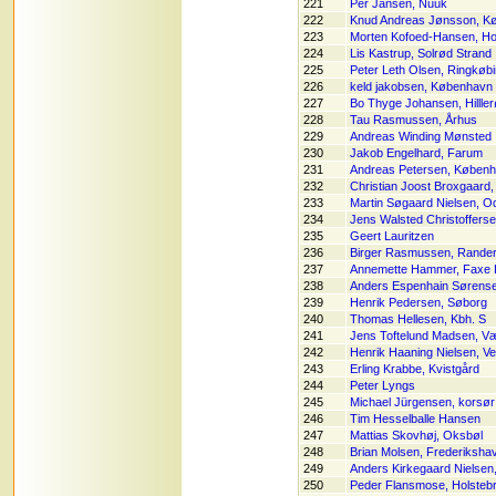
221
Per Jansen, Nuuk
222
Knud Andreas Jønsson, K
223
Morten Kofoed-Hansen, Ho
224
Lis Kastrup, Solrød Strand
225
Peter Leth Olsen, Ringkøb
226
keld jakobsen, København
227
Bo Thyge Johansen, Hillle
228
Tau Rasmussen, Århus
229
Andreas Winding Mønsted
230
Jakob Engelhard, Farum
231
Andreas Petersen, Køben
232
Christian Joost Broxgaard
233
Martin Søgaard Nielsen, 
234
Jens Walsted Christoffers
235
Geert Lauritzen
236
Birger Rasmussen, Rande
237
Annemette Hammer, Faxe 
238
Anders Espenhain Sørense
239
Henrik Pedersen, Søborg
240
Thomas Hellesen, Kbh. S
241
Jens Toftelund Madsen, V
242
Henrik Haaning Nielsen, V
243
Erling Krabbe, Kvistgård
244
Peter Lyngs
245
Michael Jürgensen, korsør
246
Tim Hesselballe Hansen
247
Mattias Skovhøj, Oksbøl
248
Brian Molsen, Frederiksha
249
Anders Kirkegaard Nielsen,
250
Peder Flansmose, Holsteb