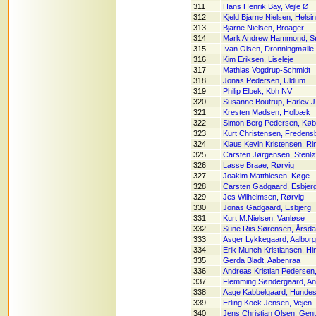
311
Hans Henrik Bay, Vejle Ø
312
Kjeld Bjarne Nielsen, Helsi
313
Bjarne Nielsen, Broager
314
Mark Andrew Hammond, S
315
Ivan Olsen, Dronningmølle
316
Kim Eriksen, Liseleje
317
Mathias Vogdrup-Schmidt
318
Jonas Pedersen, Uldum
319
Philip Elbek, Kbh NV
320
Susanne Boutrup, Harlev J
321
Kresten Madsen, Holbæk
322
Simon Berg Pedersen, Kø
323
Kurt Christensen, Fredens
324
Klaus Kevin Kristensen, Ri
325
Carsten Jørgensen, Stenl
326
Lasse Braae, Rørvig
327
Joakim Matthiesen, Køge
328
Carsten Gadgaard, Esbjer
329
Jes Wilhelmsen, Rørvig
330
Jonas Gadgaard, Esbjerg
331
Kurt M.Nielsen, Vanløse
332
Sune Riis Sørensen, Årsda
333
Asger Lykkegaard, Aalborg
334
Erik Munch Kristiansen, Hi
335
Gerda Bladt, Aabenraa
336
Andreas Kristian Pedersen
337
Flemming Søndergaard, An
338
Aage Kabbelgaard, Hundes
339
Erling Kock Jensen, Vejen
340
Jens Christian Olsen, Gent