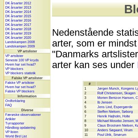
DK årsarter 2012
Bl
DK årsarter 2013
DK årsarter 2014
DK årsarter 2015
DK årsarter 2016
DK årsarter 2017
DK årsarter 2018
Nedenstående statist
DK årsarter 2019
DK årsarter 2020
arter, som er mindst 
Landskampen 2008
Landskampen 2009
"Danmarks artslister
VP artslister
VP artslister
Seneste 100 VP kryds
arter kan ses under
Hvem har set hvad?
VP blockers
VP blockers statistik
Falske VP artslister
Falske VP artslister
#
Hvem har set hvad?
1
Jørgen Munck, Kongens L
Falske VP blockers
2
Rolf Christensen, Skagen
Information
3
Morten Bentzon Hansen, Ch
Ordforklaring
4
Ib Jensen
FAQ
5
Jens Lind, Espergærde
Diverse
6
Steffen Nielsen, Søborg
Færøske observationer
7
Henrik Højholm, Holte
Artikler
8
Michael Mosebo Jensen, Mi
Turrapporter
9
Claus Brostrøm Nielsen, 
Håndbog opdatering
10
Anders Søgaard, Virum
VP listen
11
Poul Ulrik, Smørum
World Bird List