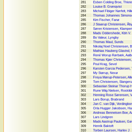
281
Esben Colding Broe, Thist
282
Louise B. Grønqvist
283
Michael Fibiger Nørfelt, Hil
284
Thomas Johannes Simonse
285
Kim Fischer, Fanø
286
J Staarup Christensen, Åb
287
Søren Kristensen, Klampe
288
Mads Oddershede, Kbh V.
289
Bo Valeur, Lyngby
290
Thomas Maul, Sunds
291
Nikolaj Noel Christensen, 
292
Mathias Hauberg Glavind,
293
René Worup Rørbæk, Aalb
294
Thomas Kjær Christensen
295
Poul Krag, Sevel
296
Karsten Garcia Pedersen, 
297
My Størup, Nexø
298
Freya Mørup-Petersen, All
299
Tom Christensen, Slanger
300
Sebastian Steinar Thorup 
301
Rune Wiig Nielsen, Roskild
302
Henning Rose Sørensen, V
303
Lars Borup, Brabrand
304
Jan C. van Dijk, Vordingbo
305
Orla Hugger Jakobsen, Ha
306
Andreas Bennetsen Boe, A
307
Lars Lindgren
308
Mads Aastrup Paulsen, Gø
309
Henrik Baktoft
310
Torben Laursen, Harlev J