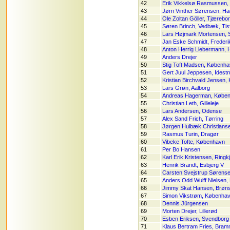
42
Erik Vikkelsø Rasmussen,
43
Jørn Vinther Sørensen, Ha
44
Ole Zoltan Göller, Tjærebo
45
Søren Brinch, Vedbæk, Tis
46
Lars Højmark Mortensen, 
47
Jan Eske Schmidt, Frederi
48
Anton Herrig Liebermann, 
49
Anders Drejer
50
Stig Toft Madsen, Københa
51
Gert Juul Jeppesen, Idestr
52
Kristian Birchvald Jensen, 
53
Lars Grøn, Aalborg
54
Andreas Hagerman, Køben
55
Christian Leth, Gilleleje
56
Lars Andersen, Odense
57
Alex Sand Frich, Tørring
58
Jørgen Hulbæk Christians
59
Rasmus Turin, Dragør
60
Vibeke Tofte, København
61
Per Bo Hansen
62
Karl Erik Kristensen, Ringk
63
Henrik Brandt, Esbjerg V
64
Carsten Svejstrup Sørens
65
Anders Odd Wulff Nielsen
66
Jimmy Skat Hansen, Brøns
67
Simon Vikstrøm, Københa
68
Dennis Jürgensen
69
Morten Drejer, Lillerød
70
Esben Eriksen, Svendborg
71
Klaus Bertram Fries, Bram