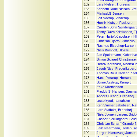
162
Lars Nielsen, Horsens
163
Kenneth Rude Nielsen, Væ
164
Michael.G Jensen
165
Leif Novrup, Vinderup
166
Henrik Kisbye, Rødovre
167
Carsten Bohn Søndergaard
168
Tonny Ravn Kristiansen, Tj
169
Peter Hartoft-Jacobsen, Hil
170
Christian Hjorth, Vinderup
171
Rasmus Bisschop-Larsen,
172
Niels Bomholt, Ulbølle
173
Jan Speiermann, Københa
174
Simon Sigaard Christianse
175
Henrik Korsbæk, Albertslu
176
Jacob Niss, Frederiksberg
177
Thomas Buus Nielsen, Sto
178
Hans Pinstrup, Horsens
179
Stinne Aastrup, Karup J
180
Eske Morthensen
181
Freddy S. Hansen, Danma
182
Anders Eichen, Brønshøj
183
lasse kyed, hanstholm
184
Ken Vimmer Jakobsen, Rø
185
Lars Staffeldt, Brønshøj
186
Niels Jørgen Larsen, Brid
187
Casper Kjerumgaard, Balle
188
Christian Scharff Grandor
189
Laila Neermann, Hedehus
190
Jørgen Nørrevang Jensen,