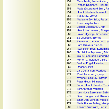
251
Marie Møhl, Frederiksberg
252
Preben Damgård, Hillerød
253
Mads Østergaard Brun, Fa
254
Henrik Madsen, hammel
255
Tue Skov, Viby J
256
Marianne Brynfeldt, Farum
257
Thure Wiig Nielsen
258
Jesper Leegaard, Gram
259
Henrik Hermansen, Skage
260
Jakob Ugelvig Christians
261
Bo Levesen, Børkop
262
Alexander Hammergart, L
263
Lars Gravers Nielsen
264
Ivan Sejer Beck, Kertemin
265
Nicolai Jon Jeppesen, Årh
266
Claus Pedersen, Sønderbo
267
Morten Christensen, Sorø
268
Joakim Engel, Havdrup
269
Ragnar Smith
270
Lars Johansen, Værløse
271
René Andersen, Nyrup
272
Yvonne Feldskov, Tørring
273
Peter Hjeds, Hinnerup
274
Johan Henrik Funder Caste
275
Tom Ahrenst, Vedbæk
276
Iben Hove Sørensen, Sabr
277
Søren Langscheidel Rasmu
278
Ejnar Dahl Jensen, Vesløs
279
Mads Bjarke Salling, Klam
280
Thomas Vikstrøm, Farum