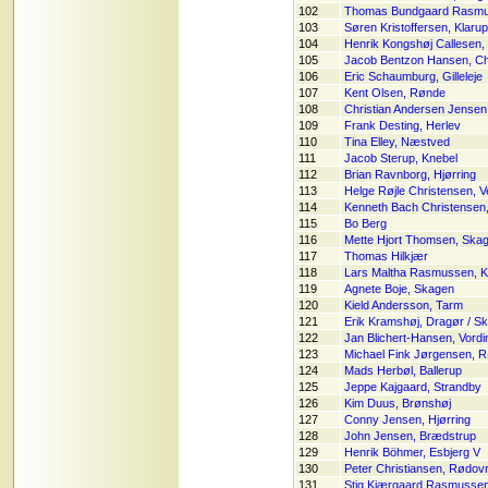
102
Thomas Bundgaard Rasm
103
Søren Kristoffersen, Klarup
104
Henrik Kongshøj Callesen,
105
Jacob Bentzon Hansen, Chr
106
Eric Schaumburg, Gilleleje
107
Kent Olsen, Rønde
108
Christian Andersen Jensen
109
Frank Desting, Herlev
110
Tina Elley, Næstved
111
Jacob Sterup, Knebel
112
Brian Ravnborg, Hjørring
113
Helge Røjle Christensen, V
114
Kenneth Bach Christensen,
115
Bo Berg
116
Mette Hjort Thomsen, Ska
117
Thomas Hilkjær
118
Lars Maltha Rasmussen, 
119
Agnete Boje, Skagen
120
Kield Andersson, Tarm
121
Erik Kramshøj, Dragør / S
122
Jan Blichert-Hansen, Vordi
123
Michael Fink Jørgensen, 
124
Mads Herbøl, Ballerup
125
Jeppe Kajgaard, Strandby
126
Kim Duus, Brønshøj
127
Conny Jensen, Hjørring
128
John Jensen, Brædstrup
129
Henrik Böhmer, Esbjerg V
130
Peter Christiansen, Rødov
131
Stig Kjærgaard Rasmussen