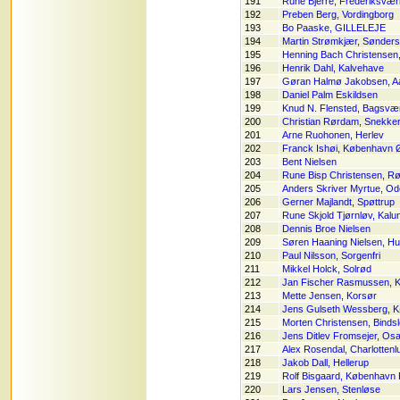
191
Rune Bjerre, Frederiksvær
192
Preben Berg, Vordingborg
193
Bo Paaske, GILLELEJE
194
Martin Strømkjær, Sønder
195
Henning Bach Christensen
196
Henrik Dahl, Kalvehave
197
Gøran Halmø Jakobsen, A
198
Daniel Palm Eskildsen
199
Knud N. Flensted, Bagsvæ
200
Christian Rørdam, Snekke
201
Arne Ruohonen, Herlev
202
Franck Ishøi, København 
203
Bent Nielsen
204
Rune Bisp Christensen, R
205
Anders Skriver Myrtue, O
206
Gerner Majlandt, Spøttrup
207
Rune Skjold Tjørnløv, Kalu
208
Dennis Broe Nielsen
209
Søren Haaning Nielsen, H
210
Paul Nilsson, Sorgenfri
211
Mikkel Holck, Solrød
212
Jan Fischer Rasmussen, 
213
Mette Jensen, Korsør
214
Jens Gulseth Wessberg, 
215
Morten Christensen, Binds
216
Jens Ditlev Fromsejer, Osa
217
Alex Rosendal, Charlottenl
218
Jakob Dall, Hellerup
219
Rolf Bisgaard, København 
220
Lars Jensen, Stenløse