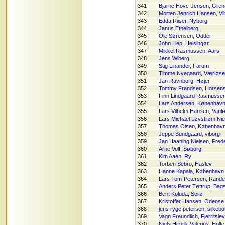
341
Bjarne Hove-Jensen, Gren
342
Morten Jenrich Hansen, Vi
343
Edda Riiser, Nyborg
344
Janus Ethelberg
345
Ole Sørensen, Odder
346
John Liep, Helsingør
347
Mikkel Rasmussen, Aars
348
Jens Wiberg
349
Stig Linander, Farum
350
Timme Nyegaard, Værløse
351
Jan Ravnborg, Højer
352
Tommy Frandsen, Horsen
353
Finn Lindgaard Rasmussen,
354
Lars Andersen, Københav
355
Lars Vilhelm Hansen, Vanl
356
Lars Michael Løvstrøm Nie
357
Thomas Olsen, Københav
358
Jeppe Bundgaard, viborg
359
Jan Haaning Nielsen, Fred
360
Arne Volf, Søborg
361
Kim Aaen, Ry
362
Torben Sebro, Haslev
363
Hanne Kapala, København
364
Lars Tom-Petersen, Rande
365
Anders Peter Tøttrup, Ba
366
Bent Koluda, Sorø
367
Kristoffer Hansen, Odens
368
jens ryge petersen, silkebo
369
Vagn Freundlich, Fjerritslev
370
Niels Henrik Valerius, Holte