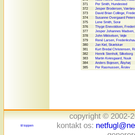
371
Per Smith, Hundested
372
Jesper Brodersen, Værløs
373
David Brian Collinge, Fred
374
Susanne Overgaard Peters
375
Lene Smith, Sorø
376
Thyge Enevoldsen, Freder
377
Jesper Johannes Madsen,
378
John Mikkelsen, Vejle
379
René Larsen, Frederiksha
380
Jan Kiel, Skælskør
381
Kurt Bredal Christensen, R
382
Henrik Stenholt, Silkeborg
383
Martin Kviesgaard, Nuuk
384
Anders Bojesen, Åbyhøj
385
Per Rasmussen, Årslev
copyright © 2002-
kontakt os:
netfugl@net
til toppen
generer