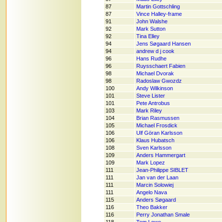
87
Martin Gottschling
87
Vince Halley-frame
91
John Walshe
92
Mark Sutton
92
Tina Elley
94
Jens Søgaard Hansen
94
andrew d j cook
96
Hans Rudhe
96
Ruysschaert Fabien
98
Michael Dvorak
98
Radoslaw Gwozdz
100
Andy Wilkinson
101
Steve Lister
101
Pete Antrobus
103
Mark Riley
104
Brian Rasmussen
105
Michael Frosdick
106
Ulf Göran Karlsson
106
Klaus Hubatsch
108
Sven Karlsson
109
Anders Hammergart
109
Mark Lopez
111
Jean-Philippe SIBLET
111
Jan van der Laan
111
Marcin Solowiej
111
Angelo Nava
115
Anders Søgaard
116
Theo Bakker
116
Perry Jonathan Smale