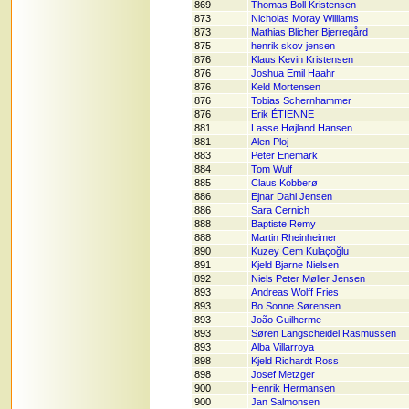
869
Thomas Boll Kristensen
873
Nicholas Moray Williams
873
Mathias Blicher Bjerregård
875
henrik skov jensen
876
Klaus Kevin Kristensen
876
Joshua Emil Haahr
876
Keld Mortensen
876
Tobias Schernhammer
876
Erik ÉTIENNE
881
Lasse Højland Hansen
881
Alen Ploj
883
Peter Enemark
884
Tom Wulf
885
Claus Kobberø
886
Ejnar Dahl Jensen
886
Sara Cernich
888
Baptiste Remy
888
Martin Rheinheimer
890
Kuzey Cem Kulaçoğlu
891
Kjeld Bjarne Nielsen
892
Niels Peter Møller Jensen
893
Andreas Wolff Fries
893
Bo Sonne Sørensen
893
João Guilherme
893
Søren Langscheidel Rasmussen
893
Alba Villarroya
898
Kjeld Richardt Ross
898
Josef Metzger
900
Henrik Hermansen
900
Jan Salmonsen