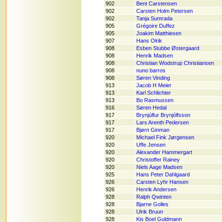
902
Bent Carstensen
902
Carsten Holm Petersen
902
Tanja Sumrada
905
Grégoire Duffez
905
Joakim Matthiesen
907
Hans Olrik
908
Esben Stubbe Østergaard
908
Henrik Madsen
908
Christian Wodstrup Christiansen
908
nuno barros
908
Søren Vinding
913
Jacob H Meier
913
Karl Schlichter
913
Bo Rasmussen
916
Søren Hedal
917
Brynjúlfur Brynjólfsson
917
Lars Arenth Pedersen
917
Bjørn Ginman
920
Michael Fink Jørgensen
920
Uffe Jensen
920
Alexander Hammergart
920
Christoffer Rainey
920
Niels Aage Madsen
925
Hans Peter Dahlgaard
926
Carsten Lyhr Hansen
926
Henrik Andersen
928
Ralph Qwinten
928
Bjarne Golles
928
Ulrik Bruun
928
Kis Boel Guldmann