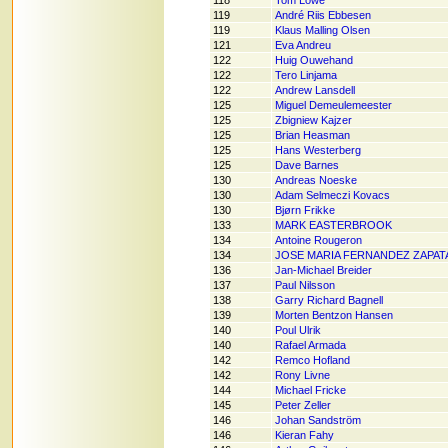
118
Tom Lowe
119
André Riis Ebbesen
119
Klaus Malling Olsen
121
Eva Andreu
122
Huig Ouwehand
122
Tero Linjama
122
Andrew Lansdell
125
Miguel Demeulemeester
125
Zbigniew Kajzer
125
Brian Heasman
125
Hans Westerberg
125
Dave Barnes
130
Andreas Noeske
130
Adam Selmeczi Kovacs
130
Bjørn Frikke
133
MARK EASTERBROOK
134
Antoine Rougeron
134
JOSE MARIA FERNANDEZ ZAPAT
136
Jan-Michael Breider
137
Paul Nilsson
138
Garry Richard Bagnell
139
Morten Bentzon Hansen
140
Poul Ulrik
140
Rafael Armada
142
Remco Hofland
142
Rony Livne
144
Michael Fricke
145
Peter Zeller
146
Johan Sandström
146
Kieran Fahy