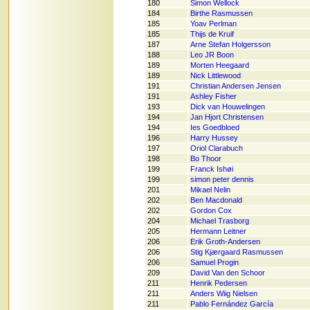
180
Simon Wellock
184
Birthe Rasmussen
185
Yoav Perlman
185
Thijs de Kruif
187
Arne Stefan Holgersson
188
Leo JR Boon
189
Morten Heegaard
189
Nick Littlewood
191
Christian Andersen Jensen
191
Ashley Fisher
193
Dick van Houwelingen
194
Jan Hjort Christensen
194
Ies Goedbloed
196
Harry Hussey
197
Oriol Clarabuch
198
Bo Thoor
199
Franck Ishøi
199
simon peter dennis
201
Mikael Nelin
202
Ben Macdonald
202
Gordon Cox
204
Michael Trasborg
205
Hermann Leitner
206
Erik Groth-Andersen
206
Stig Kjærgaard Rasmussen
206
Samuel Progin
209
David Van den Schoor
211
Henrik Pedersen
211
Anders Wiig Nielsen
211
Pablo Fernández García