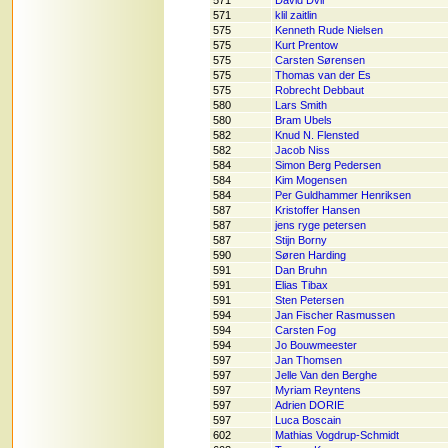
571
David Dvir
571
klil zaitlin
575
Kenneth Rude Nielsen
575
Kurt Prentow
575
Carsten Sørensen
575
Thomas van der Es
575
Robrecht Debbaut
580
Lars Smith
580
Bram Ubels
582
Knud N. Flensted
582
Jacob Niss
584
Simon Berg Pedersen
584
Kim Mogensen
584
Per Guldhammer Henriksen
587
Kristoffer Hansen
587
jens ryge petersen
587
Stijn Borny
590
Søren Harding
591
Dan Bruhn
591
Elias Tibax
591
Sten Petersen
594
Jan Fischer Rasmussen
594
Carsten Fog
594
Jo Bouwmeester
597
Jan Thomsen
597
Jelle Van den Berghe
597
Myriam Reyntens
597
Adrien DORIE
597
Luca Boscain
602
Mathias Vogdrup-Schmidt