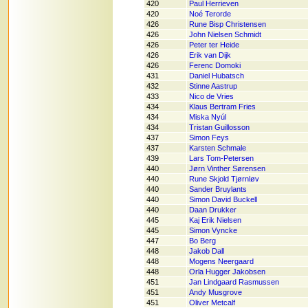
420
Paul Herrieven
420
Noé Terorde
426
Rune Bisp Christensen
426
John Nielsen Schmidt
426
Peter ter Heide
426
Erik van Dijk
426
Ferenc Domoki
431
Daniel Hubatsch
432
Stinne Aastrup
433
Nico de Vries
434
Klaus Bertram Fries
434
Miska Nyúl
434
Tristan Guillosson
437
Simon Feys
437
Karsten Schmale
439
Lars Tom-Petersen
440
Jørn Vinther Sørensen
440
Rune Skjold Tjørnløv
440
Sander Bruylants
440
Simon David Buckell
440
Daan Drukker
445
Kaj Erik Nielsen
445
Simon Vyncke
447
Bo Berg
448
Jakob Dall
448
Mogens Neergaard
448
Orla Hugger Jakobsen
451
Jan Lindgaard Rasmussen
451
Andy Musgrove
451
Oliver Metcalf