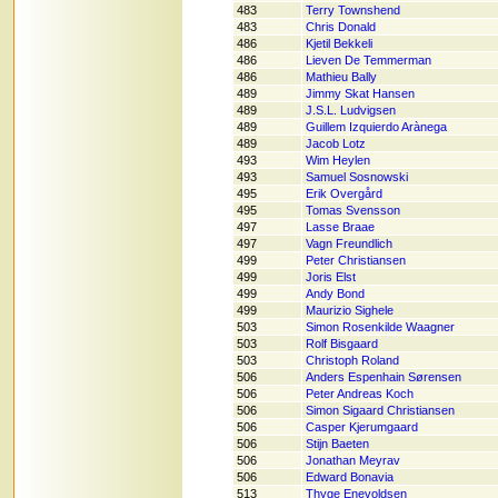
483
Terry Townshend
483
Chris Donald
486
Kjetil Bekkeli
486
Lieven De Temmerman
486
Mathieu Bally
489
Jimmy Skat Hansen
489
J.S.L. Ludvigsen
489
Guillem Izquierdo Arànega
489
Jacob Lotz
493
Wim Heylen
493
Samuel Sosnowski
495
Erik Overgård
495
Tomas Svensson
497
Lasse Braae
497
Vagn Freundlich
499
Peter Christiansen
499
Joris Elst
499
Andy Bond
499
Maurizio Sighele
503
Simon Rosenkilde Waagner
503
Rolf Bisgaard
503
Christoph Roland
506
Anders Espenhain Sørensen
506
Peter Andreas Koch
506
Simon Sigaard Christiansen
506
Casper Kjerumgaard
506
Stijn Baeten
506
Jonathan Meyrav
506
Edward Bonavia
513
Thyge Enevoldsen