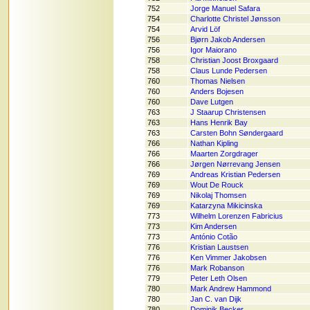
752
Jorge Manuel Safara
754
Charlotte Christel Jønsson
754
Arvid Löf
756
Bjørn Jakob Andersen
756
Igor Maiorano
758
Christian Joost Broxgaard
758
Claus Lunde Pedersen
760
Thomas Nielsen
760
Anders Bojesen
760
Dave Lutgen
763
J Staarup Christensen
763
Hans Henrik Bay
763
Carsten Bohn Søndergaard
766
Nathan Kipling
766
Maarten Zorgdrager
766
Jørgen Nørrevang Jensen
769
Andreas Kristian Pedersen
769
Wout De Rouck
769
Nikolaj Thomsen
769
Katarzyna Mikicinska
773
Wilhelm Lorenzen Fabricius
773
Kim Andersen
773
António Cotão
776
Kristian Laustsen
776
Ken Vimmer Jakobsen
776
Mark Robanson
779
Peter Leth Olsen
780
Mark Andrew Hammond
780
Jan C. van Dijk
780
Dominik Becker