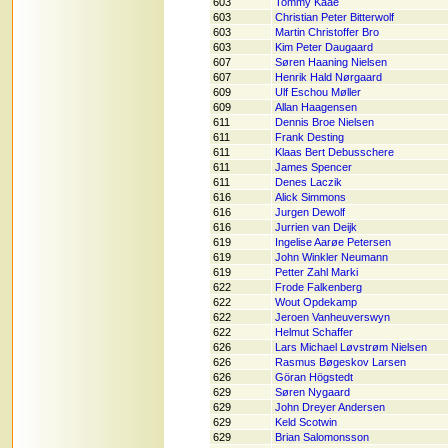
603
Tommy Kaae
603
Christian Peter Bitterwolf
603
Martin Christoffer Bro
603
Kim Peter Daugaard
607
Søren Haaning Nielsen
607
Henrik Hald Nørgaard
609
Ulf Eschou Møller
609
Allan Haagensen
611
Dennis Broe Nielsen
611
Frank Desting
611
Klaas Bert Debusschere
611
James Spencer
611
Denes Laczik
616
Alick Simmons
616
Jurgen Dewolf
616
Jurrien van Deijk
619
Ingelise Aarøe Petersen
619
John Winkler Neumann
619
Petter Zahl Marki
622
Frode Falkenberg
622
Wout Opdekamp
622
Jeroen Vanheuverswyn
622
Helmut Schaffer
626
Lars Michael Løvstrøm Nielsen
626
Rasmus Bøgeskov Larsen
626
Göran Högstedt
629
Søren Nygaard
629
John Dreyer Andersen
629
Keld Scotwin
629
Brian Salomonsson