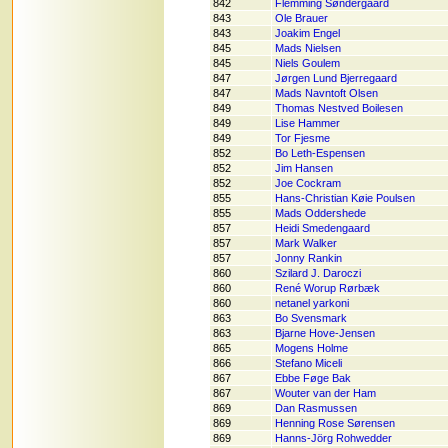
842
Flemming Søndergaard
843
Ole Brauer
843
Joakim Engel
845
Mads Nielsen
845
Niels Goulem
847
Jørgen Lund Bjerregaard
847
Mads Navntoft Olsen
849
Thomas Nestved Boilesen
849
Lise Hammer
849
Tor Fjesme
852
Bo Leth-Espensen
852
Jim Hansen
852
Joe Cockram
855
Hans-Christian Køie Poulsen
855
Mads Oddershede
857
Heidi Smedengaard
857
Mark Walker
857
Jonny Rankin
860
Szilard J. Daroczi
860
René Worup Rørbæk
860
netanel yarkoni
863
Bo Svensmark
863
Bjarne Hove-Jensen
865
Mogens Holme
866
Stefano Miceli
867
Ebbe Føge Bak
867
Wouter van der Ham
869
Dan Rasmussen
869
Henning Rose Sørensen
869
Hanns-Jörg Rohwedder