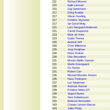
211
Richard Moores
215
Kalle Larsson
215
Gigi Sahlstrand
217
Erling Krabbe
217
Håvar Hveding
217
Frédéric Veyrunes
217
Ian David Moig
221
Lars Nørgaard Andersen
221
Carole Duquesne
223
Mark de Vries
223
Guido Teenck
226
Andrew Self
226
Chris Wilkinson
226
Joop Kooijman
226
Heinz Krainer
226
Otto Veszelinov
231
Morten Møller Hansen
231
Martin Kviesgaard
231
Oz Horine
231
Robert Carr
235
Michael Mosebo Jensen
235
Hans Pohlmann
237
Leo Stegeman
238
Andreas Ranner
239
Frédéric MAILLOT
239
Vegard Bunes
241
Yann Kolbeinsson
241
Reinoud Vermoolen
243
Cristian Jensen Marcet
243
Julien Piette