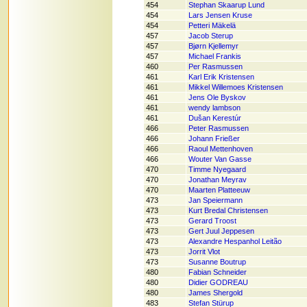
454
Stephan Skaarup Lund
454
Lars Jensen Kruse
454
Petteri Mäkelä
457
Jacob Sterup
457
Bjørn Kjellemyr
457
Michael Frankis
460
Per Rasmussen
461
Karl Erik Kristensen
461
Mikkel Willemoes Kristensen
461
Jens Ole Byskov
461
wendy lambson
461
Dušan Kerestúr
466
Peter Rasmussen
466
Johann Frießer
466
Raoul Mettenhoven
466
Wouter Van Gasse
470
Timme Nyegaard
470
Jonathan Meyrav
470
Maarten Platteeuw
473
Jan Speiermann
473
Kurt Bredal Christensen
473
Gerard Troost
473
Gert Juul Jeppesen
473
Alexandre Hespanhol Leitão
473
Jorrit Vlot
473
Susanne Boutrup
480
Fabian Schneider
480
Didier GODREAU
480
James Shergold
483
Stefan Stürup