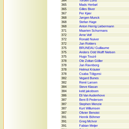
364
Torben Lund
365
Mads Herbøl
365
Gilles Biver
367
Per Kjær
368
Jørgen Munck
368
Stefan Hage
368
Anton Herrig Liebermann
371
Maarten Schurmans
372
Arne Volf
372
Ronald Nuiver
372
Jan Rottiers
375
BRUNEAU Guillaume
375
Anders Odd Wulff Nielsen
375
Hugo Touzé
378
Ole Zoltan Göller
378
Jan Ravnborg
378
Helmut Kräuter
378
Csaba Tölgyesi
382
Vegard Bunes
382
René Larsen
384
Steve Klasan
384
keld jakobsen
386
Eli Van Audenhove
387
Bent B Pedersen
387
Stephen Menzie
387
Kurt Willumsen
387
Olivier Benoist
391
Henrik Böhmer
391
Greg McIvor
391
Fabian Meijer