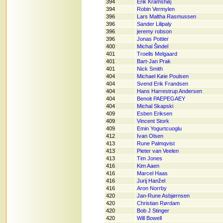
394
Erik Kramshøj
394
Robin Vermylen
396
Lars Maltha Rasmussen
396
Sander Lilipaly
396
jeremy robson
396
Jonas Pottier
400
Michal Šindel
401
Troells Melgaard
401
Bart-Jan Prak
401
Nick Smith
404
Michael Køie Poulsen
404
Svend Erik Frandsen
404
Hans Harrestrup Andersen
404
Benoit PAEPEGAEY
404
Michal Skapski
409
Esben Eriksen
409
Vincent Stork
409
Emin Yogurtcuoglu
412
Ivan Olsen
413
Rune Palmqvist
413
Pieter van Veelen
413
Tim Jones
416
Kim Aaen
416
Marcel Haas
416
Jurij Hanžel
416
Aron Norrby
420
Jan-Rune Asbjørnsen
420
Christian Rørdam
420
Bob J Stinger
420
Will Bowell