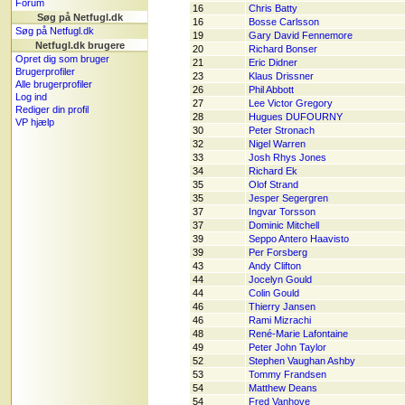
Forum
16
Chris Batty
Søg på Netfugl.dk
16
Bosse Carlsson
Søg på Netfugl.dk
19
Gary David Fennemore
Netfugl.dk brugere
20
Richard Bonser
Opret dig som bruger
21
Eric Didner
Brugerprofiler
23
Klaus Drissner
Alle brugerprofiler
26
Phil Abbott
Log ind
27
Lee Victor Gregory
Rediger din profil
28
Hugues DUFOURNY
VP hjælp
30
Peter Stronach
32
Nigel Warren
33
Josh Rhys Jones
34
Richard Ek
35
Olof Strand
35
Jesper Segergren
37
Ingvar Torsson
37
Dominic Mitchell
39
Seppo Antero Haavisto
39
Per Forsberg
43
Andy Clifton
44
Jocelyn Gould
44
Colin Gould
46
Thierry Jansen
46
Rami Mizrachi
48
René-Marie Lafontaine
49
Peter John Taylor
52
Stephen Vaughan Ashby
53
Tommy Frandsen
54
Matthew Deans
54
Fred Vanhove