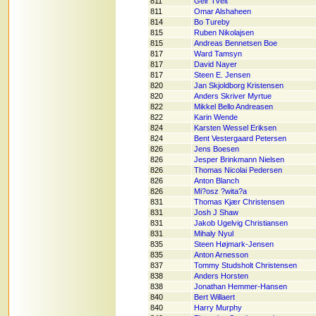
811
Geir Tveit
811
Omar Alshaheen
814
Bo Tureby
815
Ruben Nikolajsen
815
Andreas Bennetsen Boe
817
Ward Tamsyn
817
David Nayer
817
Steen E. Jensen
820
Jan Skjoldborg Kristensen
820
Anders Skriver Myrtue
822
Mikkel Bello Andreasen
822
Karin Wende
824
Karsten Wessel Eriksen
824
Bent Vestergaard Petersen
826
Jens Boesen
826
Jesper Brinkmann Nielsen
826
Thomas Nicolai Pedersen
826
Anton Blanch
826
Mi?osz ?wita?a
831
Thomas Kjær Christensen
831
Josh J Shaw
831
Jakob Ugelvig Christiansen
831
Mihaly Nyul
835
Steen Højmark-Jensen
835
Anton Arnesson
837
Tommy Studsholt Christensen
838
Anders Horsten
838
Jonathan Hemmer-Hansen
840
Bert Willaert
840
Harry Murphy