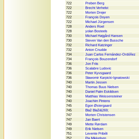
722
Preben Berg
722
Brecht Verhelst
722
Morten Drejer
722
François Doyen
722
Michael Jürgensen
728
Anders Roel
728
yolan Bosteels
730
Michael Højgård Hansen
730
Steven Van den Bussche
732
Richard Katzinger
732
Anton Cnudde
734
Juan Carlos Fernández-Ordóñez
734
François Bouzendorf
736
Jon Friis
736
Scalabre Ludovic
736
Peter Kyvsgaard
736
Sławomir Karpicki-Ignatowski
740
Martin Jessen
740
Thomas Buus Nielsen
740
Daniel Palm Eskildsen
740
Matthias Weissensteiner
740
Joachim Pintens
745
Egon Østergaard
745
Blaž Blaži&269;
747
Morten Christensen
747
Jan Baert
749
Mette Rørdam
749
Erik Nielsen
751
Levente Pribéli
752
Pia Mikkelsen