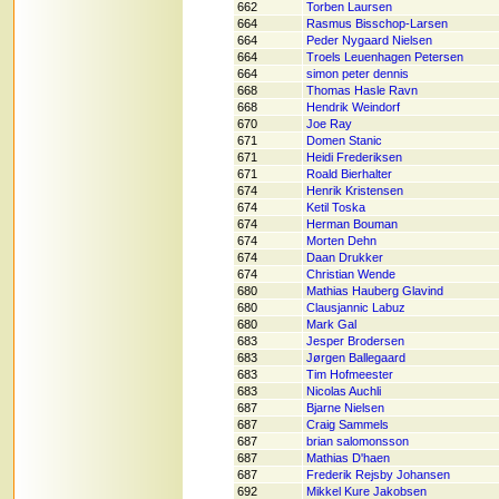
662
Torben Laursen
664
Rasmus Bisschop-Larsen
664
Peder Nygaard Nielsen
664
Troels Leuenhagen Petersen
664
simon peter dennis
668
Thomas Hasle Ravn
668
Hendrik Weindorf
670
Joe Ray
671
Domen Stanic
671
Heidi Frederiksen
671
Roald Bierhalter
674
Henrik Kristensen
674
Ketil Toska
674
Herman Bouman
674
Morten Dehn
674
Daan Drukker
674
Christian Wende
680
Mathias Hauberg Glavind
680
Clausjannic Labuz
680
Mark Gal
683
Jesper Brodersen
683
Jørgen Ballegaard
683
Tim Hofmeester
683
Nicolas Auchli
687
Bjarne Nielsen
687
Craig Sammels
687
brian salomonsson
687
Mathias D'haen
687
Frederik Rejsby Johansen
692
Mikkel Kure Jakobsen