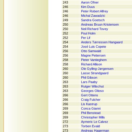
243
Aaron Ofner
246
Kim Duus
246
Peter Robert Alfrey
246
Michal Zawadzki
249
Sandra Goetsch
250
Andreas Bruun Kristensen
250
Neil Richard Tovey
252
Poul Holm
252
Per Lif
254
Anders Tørressen Hangaard
254
José Luis Copete
256
Otto Samwald
256
Magne Pettersen
258
Pieter Vantieghem
258
Richard Allison
260
Ole Gylling-Jørgensen
260
Lasse Strandgaard
260
Phil Gibson
263
Lars Paaby
263
Rutger Wilschut
263
Georges Olioso
266
Gert Ottens
266
Craig Fulcher
266
Lis Kastrup
269
Conca Gianni
269
Phil Benstead
269
Christopher Mills
272
Aymeric Le Calvez
273
Torben Evald
273
Andreas Hagerman