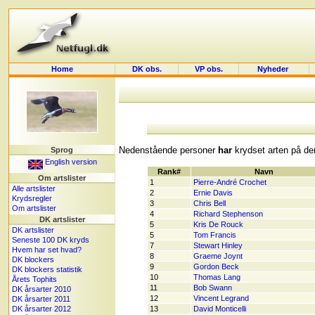
Home
DK obs.
VP obs.
Nyheder
Nedenstående personer
har
krydset arten på der
Sprog
English version
Rank#
Navn
Om artslister
1
Pierre-André Crochet
Alle artslister
2
Ernie Davis
Krydsregler
3
Chris Bell
Om artslister
4
Richard Stephenson
DK artslister
5
Kris De Rouck
DK artslister
5
Tom Francis
Seneste 100 DK kryds
7
Stewart Hinley
Hvem har set hvad?
8
Graeme Joynt
DK blockers
9
Gordon Beck
DK blockers statistik
10
Thomas Lang
Årets Tophits
11
Bob Swann
DK årsarter 2010
12
Vincent Legrand
DK årsarter 2011
DK årsarter 2012
13
David Monticelli