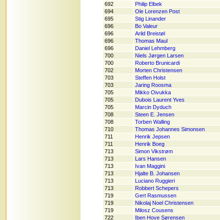
692
Philip Elbek
694
Ole Lorenzen Post
695
Stig Linander
696
Bo Valeur
696
Arild Breistøl
696
Thomas Maul
696
Daniel Lehmberg
700
Niels Jørgen Larsen
700
Roberto Brunicardi
702
Morten Christensen
703
Steffen Holst
703
Jaring Roosma
705
Mikko Oivukka
705
Dubois Laurent Yves
705
Marcin Dyduch
708
Steen E. Jensen
708
Torben Walling
710
Thomas Johannes Simonsen
711
Henrik Jepsen
711
Henrik Boeg
713
Simon Vikstrøm
713
Lars Hansen
713
Ivan Maggini
713
Hjalte B. Johansen
713
Luciano Ruggieri
713
Robbert Schepers
719
Gert Rasmussen
719
Nikolaj Noel Christensen
719
Milosz Cousens
722
Iben Hove Sørensen