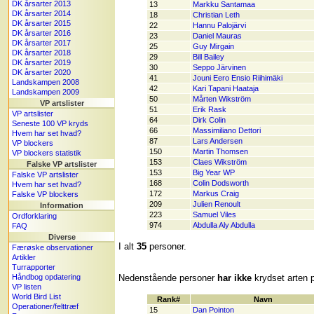
DK årsarter 2013
13
Markku Santamaa
DK årsarter 2014
18
Christian Leth
DK årsarter 2015
22
Hannu Palojärvi
DK årsarter 2016
23
Daniel Mauras
DK årsarter 2017
25
Guy Mirgain
DK årsarter 2018
29
Bill Bailey
DK årsarter 2019
30
Seppo Järvinen
DK årsarter 2020
41
Jouni Eero Ensio Riihimäki
Landskampen 2008
42
Kari Tapani Haataja
Landskampen 2009
50
Mårten Wikström
VP artslister
51
Erik Rask
VP artslister
64
Dirk Colin
Seneste 100 VP kryds
66
Massimiliano Dettori
Hvem har set hvad?
87
Lars Andersen
VP blockers
150
Martin Thomsen
VP blockers statistik
153
Claes Wikström
Falske VP artslister
153
Big Year WP
Falske VP artslister
168
Colin Dodsworth
Hvem har set hvad?
172
Markus Craig
Falske VP blockers
209
Julien Renoult
Information
223
Samuel Viles
Ordforklaring
974
Abdulla Aly Abdulla
FAQ
Diverse
I alt
35
personer.
Færøske observationer
Artikler
Turrapporter
Håndbog opdatering
Nedenstående personer
har ikke
krydset arten p
VP listen
World Bird List
Rank#
Navn
Operationer/felttræf
15
Dan Pointon