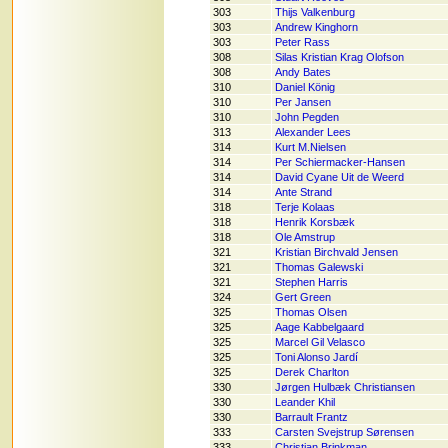
303
Thijs Valkenburg
303
Andrew Kinghorn
303
Peter Rass
308
Silas Kristian Krag Olofson
308
Andy Bates
310
Daniel König
310
Per Jansen
310
John Pegden
313
Alexander Lees
314
Kurt M.Nielsen
314
Per Schiermacker-Hansen
314
David Cyane Uit de Weerd
314
Ante Strand
318
Terje Kolaas
318
Henrik Korsbæk
318
Ole Amstrup
321
Kristian Birchvald Jensen
321
Thomas Galewski
321
Stephen Harris
324
Gert Green
325
Thomas Olsen
325
Aage Kabbelgaard
325
Marcel Gil Velasco
325
Toni Alonso Jardí
325
Derek Charlton
330
Jørgen Hulbæk Christiansen
330
Leander Khil
330
Barrault Frantz
333
Carsten Svejstrup Sørensen
333
Christian Brinkman