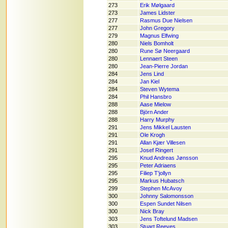
273
Erik Mølgaard
273
James Lidster
277
Rasmus Due Nielsen
277
John Gregory
279
Magnus Elfwing
280
Niels Bomholt
280
Rune Sø Neergaard
280
Lennaert Steen
280
Jean-Pierre Jordan
284
Jens Lind
284
Jan Kiel
284
Steven Wytema
284
Phil Hansbro
288
Aase Mielow
288
Björn Ander
288
Harry Murphy
291
Jens Mikkel Lausten
291
Ole Krogh
291
Allan Kjær Villesen
291
Josef Ringert
295
Knud Andreas Jønsson
295
Peter Adriaens
295
Filiep T'jollyn
295
Markus Hubatsch
299
Stephen McAvoy
300
Johnny Salomonsson
300
Espen Sundet Nilsen
300
Nick Bray
303
Jens Toftelund Madsen
303
Stuart Reeves