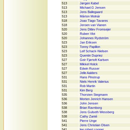
513
Jørgen Kabel
513
Michael.G Jensen
513
Jens Ballegaard
513
Márton Molnár
518
Joao Tiago Tavares
518
Jeroen van Vianen
520
Jens Ditlev Fromsejer
520
Ruben Vlot
520
Johannes Rydström
523
Jan Eriksen
523
Tonny Papillon
523
Leif Schack-Nielsen
523
Quentin Dupriez
527
Geir Fjørtoft Karlsen
527
Mikkel Holck
527
Edwin Russer
527
Jelle Aalders
531
Hans Pinstrup
531
Niels Henrik Valerius
531
Rob Martin
531
Kim Berg
535
Thorsten Stegmann
536
Morten Jenrich Hansen
536
John Jensen
538
Brian Ravnborg
538
Jens Gulseth Wessberg
538
Cathy Zanté
541
Pierre Unge
541
Jens Christian Olsen
541
lee robert cooper