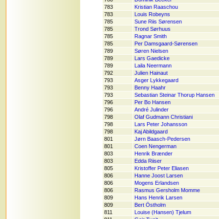
783
Kristian Raaschou
783
Louis Robeyns
785
Sune Riis Sørensen
785
Trond Sørhuus
785
Ragnar Smith
785
Per Damsgaard-Sørensen
789
Søren Nielsen
789
Lars Gaedicke
789
Laila Neermann
792
Julien Hainaut
793
Asger Lykkegaard
793
Benny Haahr
793
Sebastian Steinar Thorup Hansen
796
Per Bo Hansen
796
André Julinder
798
Olaf Gudmann Christiani
798
Lars Peter Johansson
798
Kaj Abildgaard
801
Jørn Baasch-Pedersen
801
Coen Nengerman
803
Henrik Brænder
803
Edda Riiser
805
Kristoffer Peter Eliasen
806
Hanne Joost Larsen
806
Mogens Erlandsen
806
Rasmus Gersholm Momme
809
Hans Henrik Larsen
809
Bert Östholm
811
Louise (Hansen) Tjelum