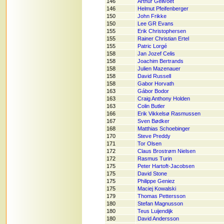
146
Arthur Geilvoet
146
Helmut Pfeifenberger
150
John Frikke
150
Lee GR Evans
155
Erik Christophersen
155
Rainer Christian Ertel
155
Patric Lorgé
158
Jan Jozef Celis
158
Joachim Bertrands
158
Julien Mazenauer
158
David Russell
158
Gabor Horvath
163
Gábor Bodor
163
Craig Anthony Holden
163
Colin Butler
166
Erik Vikkelsø Rasmussen
167
Sven Bødker
168
Matthias Schoebinger
170
Steve Preddy
171
Tor Olsen
172
Claus Brostrøm Nielsen
172
Rasmus Turin
175
Peter Hartoft-Jacobsen
175
David Stone
175
Philippe Geniez
175
Maciej Kowalski
179
Thomas Pettersson
180
Stefan Magnusson
180
Teus Luijendijk
180
David Andersson