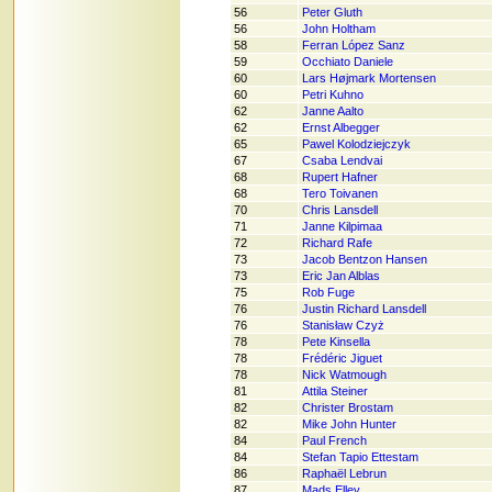
56
Peter Gluth
56
John Holtham
58
Ferran López Sanz
59
Occhiato Daniele
60
Lars Højmark Mortensen
60
Petri Kuhno
62
Janne Aalto
62
Ernst Albegger
65
Pawel Kolodziejczyk
67
Csaba Lendvai
68
Rupert Hafner
68
Tero Toivanen
70
Chris Lansdell
71
Janne Kilpimaa
72
Richard Rafe
73
Jacob Bentzon Hansen
73
Eric Jan Alblas
75
Rob Fuge
76
Justin Richard Lansdell
76
Stanisław Czyż
78
Pete Kinsella
78
Frédéric Jiguet
78
Nick Watmough
81
Attila Steiner
82
Christer Brostam
82
Mike John Hunter
84
Paul French
84
Stefan Tapio Ettestam
86
Raphaël Lebrun
87
Mads Elley