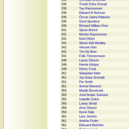
335
Troels Eske Ortvad
335
Tau Rasmussen
335
Edward B Rickson
335
Óscar Llama Palacios
335
Gerd Spreitzer
335
Richard William Prior
341
Søren Brinch
341
Morten Rasmussen
341
Kent Olsen
341
Simon Kelt Woolley
341
Vincent Hart
341
Tim De Boer
341
Felix Timmermann
348
Lasse Olsson
349
Henrik Kisbye
349
Henry Cook
351
Sebastian Klein
351
Jan Eske Schmidt
351
Per Smith
351
Svend Rønnest
355
Martijn Bunskoek
355
José Ardaiz Ganuza
355
Isabelle Zwick
355
Lukas Strobl
359
Arne Olesen
359
Kevin Hale
361
Lars Jensen
361
András Fodor
361
Edouard Melchior