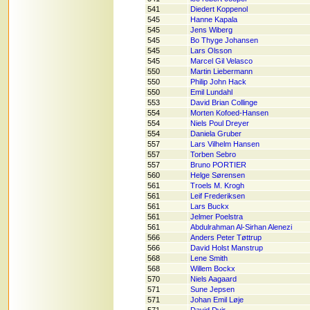
541
Diedert Koppenol
545
Hanne Kapala
545
Jens Wiberg
545
Bo Thyge Johansen
545
Lars Olsson
545
Marcel Gil Velasco
550
Martin Liebermann
550
Philip John Hack
550
Emil Lundahl
553
David Brian Collinge
554
Morten Kofoed-Hansen
554
Niels Poul Dreyer
554
Daniela Gruber
557
Lars Vilhelm Hansen
557
Torben Sebro
557
Bruno PORTIER
560
Helge Sørensen
561
Troels M. Krogh
561
Leif Frederiksen
561
Lars Buckx
561
Jelmer Poelstra
561
Abdulrahman Al-Sirhan Alenezi
566
Anders Peter Tøttrup
566
David Holst Manstrup
568
Lene Smith
568
Willem Bockx
570
Niels Aagaard
571
Sune Jepsen
571
Johan Emil Løje