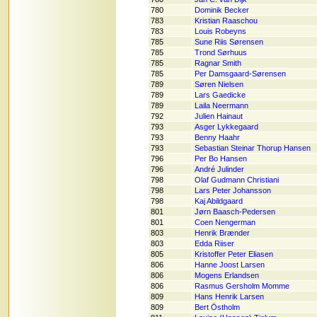
780
Dominik Becker
783
Kristian Raaschou
783
Louis Robeyns
785
Sune Riis Sørensen
785
Trond Sørhuus
785
Ragnar Smith
785
Per Damsgaard-Sørensen
789
Søren Nielsen
789
Lars Gaedicke
789
Laila Neermann
792
Julien Hainaut
793
Asger Lykkegaard
793
Benny Haahr
793
Sebastian Steinar Thorup Hansen
796
Per Bo Hansen
796
André Julinder
798
Olaf Gudmann Christiani
798
Lars Peter Johansson
798
Kaj Abildgaard
801
Jørn Baasch-Pedersen
801
Coen Nengerman
803
Henrik Brænder
803
Edda Riiser
805
Kristoffer Peter Eliasen
806
Hanne Joost Larsen
806
Mogens Erlandsen
806
Rasmus Gersholm Momme
809
Hans Henrik Larsen
809
Bert Östholm