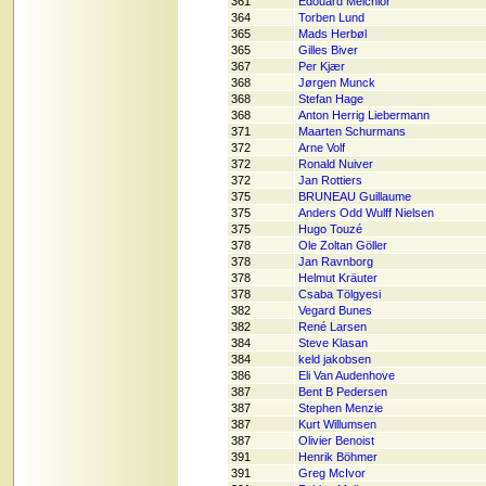
361
Edouard Melchior
364
Torben Lund
365
Mads Herbøl
365
Gilles Biver
367
Per Kjær
368
Jørgen Munck
368
Stefan Hage
368
Anton Herrig Liebermann
371
Maarten Schurmans
372
Arne Volf
372
Ronald Nuiver
372
Jan Rottiers
375
BRUNEAU Guillaume
375
Anders Odd Wulff Nielsen
375
Hugo Touzé
378
Ole Zoltan Göller
378
Jan Ravnborg
378
Helmut Kräuter
378
Csaba Tölgyesi
382
Vegard Bunes
382
René Larsen
384
Steve Klasan
384
keld jakobsen
386
Eli Van Audenhove
387
Bent B Pedersen
387
Stephen Menzie
387
Kurt Willumsen
387
Olivier Benoist
391
Henrik Böhmer
391
Greg McIvor