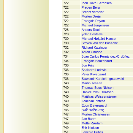
722
Iben Hove Sørensen
722
Preben Berg
722
Brecht Verhelst
722
Morten Drejer
722
François Doyen
722
Michael Jürgensen
728
Anders Roel
728
yolan Bosteels
730
Michael Højgård Hansen
730
Steven Van den Bussche
732
Richard Katzinger
732
Anton Cnudde
734
Juan Carlos Fernández-Ordóñez
734
François Bouzendorf
736
Jon Friis
736
Scalabre Ludovic
736
Peter Kyvsgaard
736
Sławomir Karpicki-Ignatowski
740
Martin Jessen
740
Thomas Buus Nielsen
740
Daniel Palm Eskildsen
740
Matthias Weissensteiner
740
Joachim Pintens
745
Egon Østergaard
745
Blaž Blaži&269;
747
Morten Christensen
747
Jan Baert
749
Mette Rørdam
749
Erik Nielsen
751
Levente Pribéli