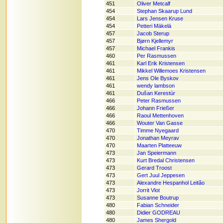
451
Oliver Metcalf
454
Stephan Skaarup Lund
454
Lars Jensen Kruse
454
Petteri Mäkelä
457
Jacob Sterup
457
Bjørn Kjellemyr
457
Michael Frankis
460
Per Rasmussen
461
Karl Erik Kristensen
461
Mikkel Willemoes Kristensen
461
Jens Ole Byskov
461
wendy lambson
461
Dušan Kerestúr
466
Peter Rasmussen
466
Johann Frießer
466
Raoul Mettenhoven
466
Wouter Van Gasse
470
Timme Nyegaard
470
Jonathan Meyrav
470
Maarten Platteeuw
473
Jan Speiermann
473
Kurt Bredal Christensen
473
Gerard Troost
473
Gert Juul Jeppesen
473
Alexandre Hespanhol Leitão
473
Jorrit Vlot
473
Susanne Boutrup
480
Fabian Schneider
480
Didier GODREAU
480
James Shergold