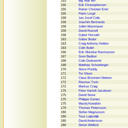
153
Big Year WP
155
Erik Christophersen
155
Rainer Christian Ertel
155
Patric Lorgé
158
Jan Jozef Celis
158
Joachim Bertrands
158
Julien Mazenauer
158
David Russell
158
Gabor Horvath
163
Gábor Bodor
163
Craig Anthony Holden
163
Colin Butler
166
Erik Vikkelsø Rasmussen
167
Sven Bødker
168
Colin Dodsworth
168
Matthias Schoebinger
170
Steve Preddy
171
Tor Olsen
172
Claus Brostrøm Nielsen
172
Rasmus Turin
172
Markus Craig
175
Peter Hartoft-Jacobsen
175
David Stone
175
Philippe Geniez
175
Maciej Kowalski
179
Thomas Pettersson
180
Stefan Magnusson
180
Teus Luijendijk
180
David Andersson
180
Simon Wellock