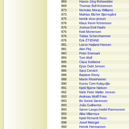
869
Hanns-Jörg Rohwedder
869
Thomas Boll Kristensen
873
Nicholas Moray Williams
873
Mathias Blicher Bjerregård
875
henrik skov jensen
876
Klaus Kevin Kristensen
876
Joshua Emil Haahr
876
Keld Mortensen
876
Tobias Schernhammer
876
Erik ÉTIENNE
881
Lasse Højland Hansen
881
Alen Ploj
883
Peter Enemark
884
Tom Wulf
885
Claus Kobberø
886
Ejnar Dahl Jensen
886
Sara Cernich
888
Baptiste Remy
888
Martin Rheinheimer
890
Kuzey Cem Kulaçoğlu
891
Kjeld Bjarne Nielsen
892
Niels Peter Møller Jensen
893
Andreas Wolff Fries
893
Bo Sonne Sørensen
893
João Guilherme
893
Søren Langscheidel Rasmussen
893
Alba Villarroya
898
Kjeld Richardt Ross
898
Josef Metzger
900
Henrik Hermansen