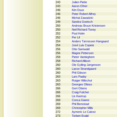
243
Julien Piette
243
Aaron Ofner
246
Kim Duus
246
Peter Robert Alfrey
246
Michal Zawadzki
249
Sandra Goetsch
250
Andreas Bruun Kristensen
250
Neil Richard Tovey
252
Poul Holm
252
Per Lif
254
Anders Tørressen Hangaard
254
José Luis Copete
256
Otto Samwald
256
Magne Pettersen
258
Pieter Vantieghem
258
Richard Allison
260
Ole Gylling-Jørgensen
260
Lasse Strandgaard
260
Phil Gibson
263
Lars Paaby
263
Rutger Wilschut
263
Georges Olioso
266
Gert Ottens
266
Craig Fulcher
266
Lis Kastrup
269
Conca Gianni
269
Phil Benstead
269
Christopher Mills
272
Aymeric Le Calvez
273
Torben Evald