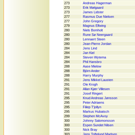
273
Andreas Hagerman
273
Erik Mølgaard
273
James Lidster
277
Rasmus Due Nielsen
277
John Gregory
279
Magnus Elfwing
280
Niels Bomholt
280
Rune Sø Neergaard
280
Lennaert Steen
280
Jean-Pierre Jordan
284
Jens Lind
284
Jan Kiel
284
Steven Wytema
284
Phil Hansbro
288
Aase Mielow
288
Björn Ander
288
Harry Murphy
291
Jens Mikkel Lausten
291
Ole Krogh
291
Allan Kjær Villesen
291
Josef Ringert
295
Knud Andreas Jønsson
295
Peter Adriaens
295
Filiep T'jollyn
295
Markus Hubatsch
299
Stephen McAvoy
300
Johnny Salomonsson
300
Espen Sundet Nilsen
300
Nick Bray
303
Jens Toftelund Madsen