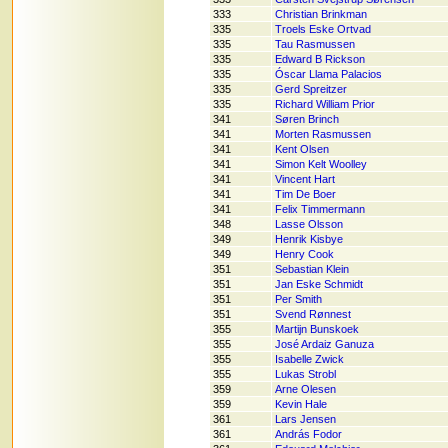
333
Christian Brinkman
335
Troels Eske Ortvad
335
Tau Rasmussen
335
Edward B Rickson
335
Óscar Llama Palacios
335
Gerd Spreitzer
335
Richard William Prior
341
Søren Brinch
341
Morten Rasmussen
341
Kent Olsen
341
Simon Kelt Woolley
341
Vincent Hart
341
Tim De Boer
341
Felix Timmermann
348
Lasse Olsson
349
Henrik Kisbye
349
Henry Cook
351
Sebastian Klein
351
Jan Eske Schmidt
351
Per Smith
351
Svend Rønnest
355
Martijn Bunskoek
355
José Ardaiz Ganuza
355
Isabelle Zwick
355
Lukas Strobl
359
Arne Olesen
359
Kevin Hale
361
Lars Jensen
361
András Fodor