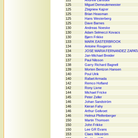
122
Andrew Lansdell
125
Miguel Demeulemeester
125
Zbigniew Kajzer
125
Brian Heasman
125
Hans Westerberg
125
Dave Barnes
130
Andreas Noeske
130
Adam Selmeczi Kovacs
130
Bjørn Frikke
133
MARK EASTERBROOK
134
Antoine Rougeron
134
JOSE MARIA FERNANDEZ ZAPAT
136
Jan-Michael Breider
137
Paul Nilsson
138
Garry Richard Bagnell
139
Morten Bentzon Hansen
140
Poul Ulrik
140
Rafael Armada
142
Remco Hofland
142
Rony Livne
144
Michael Fricke
145
Peter Zeller
146
Johan Sandström
146
Kieran Fahy
146
Arthur Geilvoet
146
Helmut Pfeifenberger
150
Martin Thomsen
150
John Frikke
150
Lee GR Evans
153
Claes Wikström