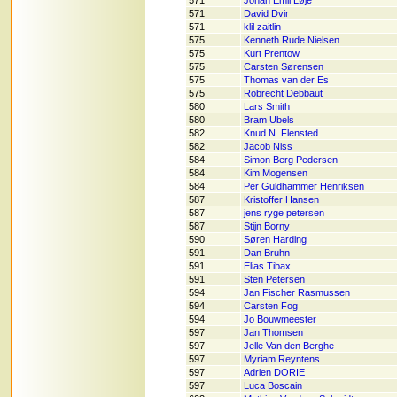
571
Johan Emil Løje
571
David Dvir
571
klil zaitlin
575
Kenneth Rude Nielsen
575
Kurt Prentow
575
Carsten Sørensen
575
Thomas van der Es
575
Robrecht Debbaut
580
Lars Smith
580
Bram Ubels
582
Knud N. Flensted
582
Jacob Niss
584
Simon Berg Pedersen
584
Kim Mogensen
584
Per Guldhammer Henriksen
587
Kristoffer Hansen
587
jens ryge petersen
587
Stijn Borny
590
Søren Harding
591
Dan Bruhn
591
Elias Tibax
591
Sten Petersen
594
Jan Fischer Rasmussen
594
Carsten Fog
594
Jo Bouwmeester
597
Jan Thomsen
597
Jelle Van den Berghe
597
Myriam Reyntens
597
Adrien DORIE
597
Luca Boscain