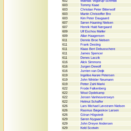
602
Mathias Vogdrup-Schmidt
603
Tommy Kaae
603
Christian Peter Bitterwolf
603
Martin Christoffer Bro
603
Kim Peter Daugaard
607
Søren Haaning Nielsen
607
Henrik Hald Nørgaard
609
Ulf Eschou Møller
609
Allan Haagensen
611
Dennis Broe Nielsen
611
Frank Desting
611
Klaas Bert Debusschere
611
James Spencer
611
Denes Laczik
616
Alick Simmons
616
Jurgen Dewolf
616
Jurrien van Deijk
619
Ingelise Aarøe Petersen
619
John Winkler Neumann
619
Petter Zahl Marki
622
Frode Falkenberg
622
Wout Opdekamp
622
Jeroen Vanheuverswyn
622
Helmut Schaffer
626
Lars Michael Løvstrøm Nielsen
626
Rasmus Bøgeskov Larsen
626
Göran Högstedt
629
Søren Nygaard
629
John Dreyer Andersen
629
Keld Scotwin