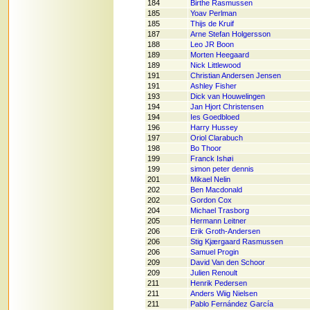
184
Birthe Rasmussen
185
Yoav Perlman
185
Thijs de Kruif
187
Arne Stefan Holgersson
188
Leo JR Boon
189
Morten Heegaard
189
Nick Littlewood
191
Christian Andersen Jensen
191
Ashley Fisher
193
Dick van Houwelingen
194
Jan Hjort Christensen
194
Ies Goedbloed
196
Harry Hussey
197
Oriol Clarabuch
198
Bo Thoor
199
Franck Ishøi
199
simon peter dennis
201
Mikael Nelin
202
Ben Macdonald
202
Gordon Cox
204
Michael Trasborg
205
Hermann Leitner
206
Erik Groth-Andersen
206
Stig Kjærgaard Rasmussen
206
Samuel Progin
209
David Van den Schoor
209
Julien Renoult
211
Henrik Pedersen
211
Anders Wiig Nielsen
211
Pablo Fernández García