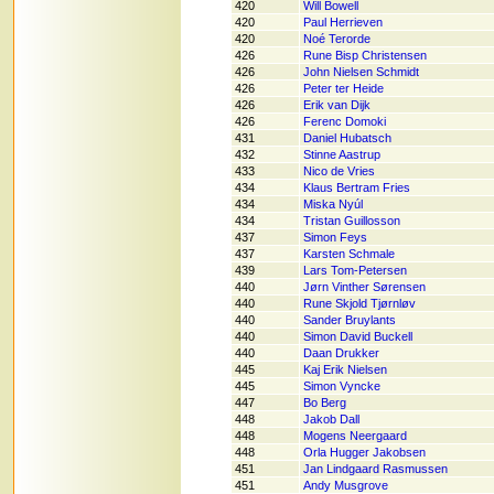
420
Will Bowell
420
Paul Herrieven
420
Noé Terorde
426
Rune Bisp Christensen
426
John Nielsen Schmidt
426
Peter ter Heide
426
Erik van Dijk
426
Ferenc Domoki
431
Daniel Hubatsch
432
Stinne Aastrup
433
Nico de Vries
434
Klaus Bertram Fries
434
Miska Nyúl
434
Tristan Guillosson
437
Simon Feys
437
Karsten Schmale
439
Lars Tom-Petersen
440
Jørn Vinther Sørensen
440
Rune Skjold Tjørnløv
440
Sander Bruylants
440
Simon David Buckell
440
Daan Drukker
445
Kaj Erik Nielsen
445
Simon Vyncke
447
Bo Berg
448
Jakob Dall
448
Mogens Neergaard
448
Orla Hugger Jakobsen
451
Jan Lindgaard Rasmussen
451
Andy Musgrove