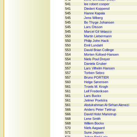
541
lee robert cooper
541
Diedert Koppenol
545
Hanne Kapala
545
Jens Wiberg
545
Bo Thyge Johansen
545
Lars Olsson
545
Marcel Gil Velasco
550
Martin Liebermann
550
Philip John Hack
550
Emil Lundahl
553
David Brian Collinge
554
Morten Kofoed-Hansen
554
Niels Poul Dreyer
554
Daniela Gruber
557
Lars Vilhelm Hansen
557
Torben Sebro
557
Bruno PORTIER
560
Helge Sørensen
561
Troels M. Krogh
561
Leif Frederiksen
561
Lars Buckx
561
Jelmer Poelstra
561
Abdulrahman Al-Sirhan Alenezi
566
Anders Peter Tøttrup
566
David Holst Manstrup
568
Lene Smith
568
Willem Bockx
570
Niels Aagaard
571
Sune Jepsen