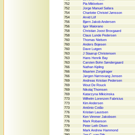
752
Pia Mikkelsen
752
Jorge Manuel Safara
754
Charlotte Christel Jønsson
754
Arvid Löf
756
Bjørn Jakob Andersen
756
Igor Maiorano
758
Christian Joost Broxgaard
758
Claus Lunde Pedersen
760
Thomas Nielsen
760
Anders Bojesen
760
Dave Lutgen
763
J Staarup Christensen
763
Hans Henrik Bay
763
Carsten Bohn Søndergaard
766
Nathan Kipling
766
Maarten Zorgdrager
766
Jørgen Nørrevang Jensen
769
Andreas Kristian Pedersen
769
Wout De Rouck
769
Nikolaj Thomsen
769
Katarzyna Mikicinska
773
Wilhelm Lorenzen Fabricius
773
Kim Andersen
773
António Cotão
776
Kristian Laustsen
776
Ken Vimmer Jakobsen
776
Mark Robanson
779
Peter Leth Olsen
780
Mark Andrew Hammond
780
Jan C. van Dijk