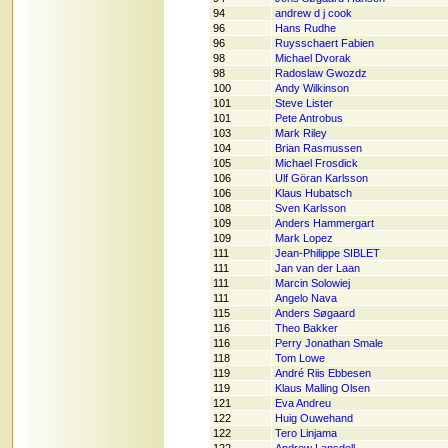
94
andrew d j cook
96
Hans Rudhe
96
Ruysschaert Fabien
98
Michael Dvorak
98
Radoslaw Gwozdz
100
Andy Wilkinson
101
Steve Lister
101
Pete Antrobus
103
Mark Riley
104
Brian Rasmussen
105
Michael Frosdick
106
Ulf Göran Karlsson
106
Klaus Hubatsch
108
Sven Karlsson
109
Anders Hammergart
109
Mark Lopez
111
Jean-Philippe SIBLET
111
Jan van der Laan
111
Marcin Solowiej
111
Angelo Nava
115
Anders Søgaard
116
Theo Bakker
116
Perry Jonathan Smale
118
Tom Lowe
119
André Riis Ebbesen
119
Klaus Malling Olsen
121
Eva Andreu
122
Huig Ouwehand
122
Tero Linjama