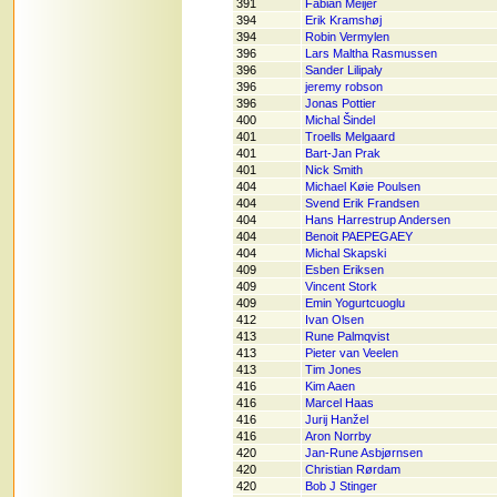
391
Fabian Meijer
394
Erik Kramshøj
394
Robin Vermylen
396
Lars Maltha Rasmussen
396
Sander Lilipaly
396
jeremy robson
396
Jonas Pottier
400
Michal Šindel
401
Troells Melgaard
401
Bart-Jan Prak
401
Nick Smith
404
Michael Køie Poulsen
404
Svend Erik Frandsen
404
Hans Harrestrup Andersen
404
Benoit PAEPEGAEY
404
Michal Skapski
409
Esben Eriksen
409
Vincent Stork
409
Emin Yogurtcuoglu
412
Ivan Olsen
413
Rune Palmqvist
413
Pieter van Veelen
413
Tim Jones
416
Kim Aaen
416
Marcel Haas
416
Jurij Hanžel
416
Aron Norrby
420
Jan-Rune Asbjørnsen
420
Christian Rørdam
420
Bob J Stinger