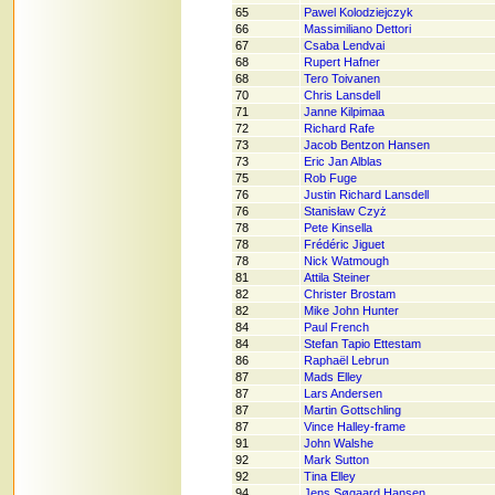
65
Pawel Kolodziejczyk
66
Massimiliano Dettori
67
Csaba Lendvai
68
Rupert Hafner
68
Tero Toivanen
70
Chris Lansdell
71
Janne Kilpimaa
72
Richard Rafe
73
Jacob Bentzon Hansen
73
Eric Jan Alblas
75
Rob Fuge
76
Justin Richard Lansdell
76
Stanisław Czyż
78
Pete Kinsella
78
Frédéric Jiguet
78
Nick Watmough
81
Attila Steiner
82
Christer Brostam
82
Mike John Hunter
84
Paul French
84
Stefan Tapio Ettestam
86
Raphaël Lebrun
87
Mads Elley
87
Lars Andersen
87
Martin Gottschling
87
Vince Halley-frame
91
John Walshe
92
Mark Sutton
92
Tina Elley
94
Jens Søgaard Hansen