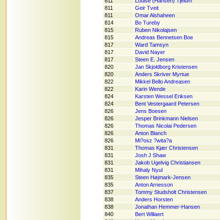
811
Louise (Hansen) Tjelum
811
Geir Tveit
811
Omar Alshaheen
814
Bo Tureby
815
Ruben Nikolajsen
815
Andreas Bennetsen Boe
817
Ward Tamsyn
817
David Nayer
817
Steen E. Jensen
820
Jan Skjoldborg Kristensen
820
Anders Skriver Myrtue
822
Mikkel Bello Andreasen
822
Karin Wende
824
Karsten Wessel Eriksen
824
Bent Vestergaard Petersen
826
Jens Boesen
826
Jesper Brinkmann Nielsen
826
Thomas Nicolai Pedersen
826
Anton Blanch
826
Mi?osz ?wita?a
831
Thomas Kjær Christensen
831
Josh J Shaw
831
Jakob Ugelvig Christiansen
831
Mihaly Nyul
835
Steen Højmark-Jensen
835
Anton Arnesson
837
Tommy Studsholt Christensen
838
Anders Horsten
838
Jonathan Hemmer-Hansen
840
Bert Willaert