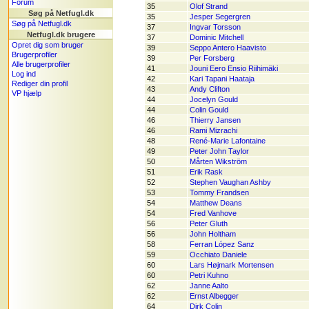
Forum
35
Olof Strand
Søg på Netfugl.dk
35
Jesper Segergren
Søg på Netfugl.dk
37
Ingvar Torsson
Netfugl.dk brugere
37
Dominic Mitchell
Opret dig som bruger
39
Seppo Antero Haavisto
Brugerprofiler
39
Per Forsberg
Alle brugerprofiler
41
Jouni Eero Ensio Riihimäki
Log ind
42
Kari Tapani Haataja
Rediger din profil
43
Andy Clifton
VP hjælp
44
Jocelyn Gould
44
Colin Gould
46
Thierry Jansen
46
Rami Mizrachi
48
René-Marie Lafontaine
49
Peter John Taylor
50
Mårten Wikström
51
Erik Rask
52
Stephen Vaughan Ashby
53
Tommy Frandsen
54
Matthew Deans
54
Fred Vanhove
56
Peter Gluth
56
John Holtham
58
Ferran López Sanz
59
Occhiato Daniele
60
Lars Højmark Mortensen
60
Petri Kuhno
62
Janne Aalto
62
Ernst Albegger
64
Dirk Colin