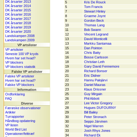
DK årsarter 2013
5
Kris De Rouck
DK årsarter 2014
5
Tom Francis
DK årsarter 2015
7
Stewart Hinley
DK årsarter 2016
8
Graeme Joynt
DK årsarter 2017
9
Gordon Beck
DK årsarter 2018
10
Thomas Lang
DK årsarter 2019
11
Bob Swann
DK årsarter 2020
12
Vincent Legrand
Landskampen 2008
13
David Monticelli
Landskampen 2009
13
Markku Santamaa
VP artslister
15
Dan Pointon
VP artslister
16
Chris Batty
Seneste 100 VP kryds
16
Bosse Carlsson
Hvem har set hvad?
18
Christian Leth
VP blockers
19
Gary David Fennemore
VP blockers statistik
20
Richard Bonser
Falske VP artslister
21
Eric Didner
Falske VP artslister
22
Hannu Palojärvi
Hvem har set hvad?
Falske VP blockers
23
Daniel Mauras
23
Klaus Drissner
Information
25
Guy Mirgain
Ordforklaring
FAQ
26
Phil Abbott
27
Lee Victor Gregory
Diverse
28
Hugues DUFOURNY
Færøske observationer
Artikler
29
Bill Bailey
Turrapporter
30
Peter Stronach
Håndbog opdatering
30
Seppo Järvinen
VP listen
32
Nigel Warren
World Bird List
33
Josh Rhys Jones
Operationer/felttræf
34
Richard Ek