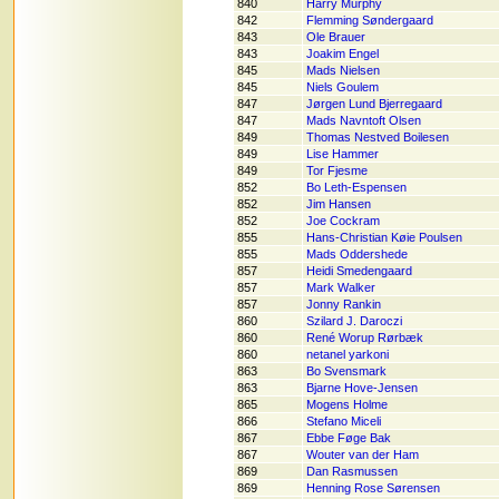
840
Harry Murphy
842
Flemming Søndergaard
843
Ole Brauer
843
Joakim Engel
845
Mads Nielsen
845
Niels Goulem
847
Jørgen Lund Bjerregaard
847
Mads Navntoft Olsen
849
Thomas Nestved Boilesen
849
Lise Hammer
849
Tor Fjesme
852
Bo Leth-Espensen
852
Jim Hansen
852
Joe Cockram
855
Hans-Christian Køie Poulsen
855
Mads Oddershede
857
Heidi Smedengaard
857
Mark Walker
857
Jonny Rankin
860
Szilard J. Daroczi
860
René Worup Rørbæk
860
netanel yarkoni
863
Bo Svensmark
863
Bjarne Hove-Jensen
865
Mogens Holme
866
Stefano Miceli
867
Ebbe Føge Bak
867
Wouter van der Ham
869
Dan Rasmussen
869
Henning Rose Sørensen