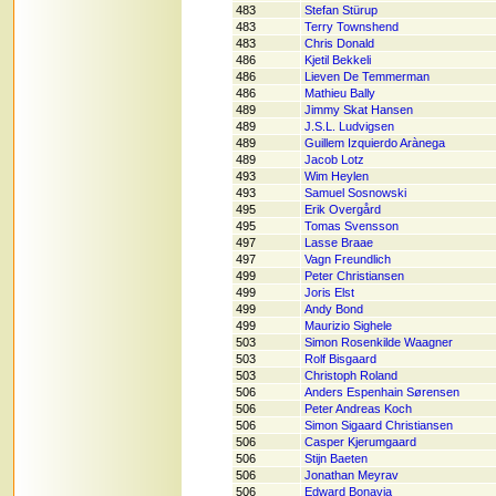
483
Stefan Stürup
483
Terry Townshend
483
Chris Donald
486
Kjetil Bekkeli
486
Lieven De Temmerman
486
Mathieu Bally
489
Jimmy Skat Hansen
489
J.S.L. Ludvigsen
489
Guillem Izquierdo Arànega
489
Jacob Lotz
493
Wim Heylen
493
Samuel Sosnowski
495
Erik Overgård
495
Tomas Svensson
497
Lasse Braae
497
Vagn Freundlich
499
Peter Christiansen
499
Joris Elst
499
Andy Bond
499
Maurizio Sighele
503
Simon Rosenkilde Waagner
503
Rolf Bisgaard
503
Christoph Roland
506
Anders Espenhain Sørensen
506
Peter Andreas Koch
506
Simon Sigaard Christiansen
506
Casper Kjerumgaard
506
Stijn Baeten
506
Jonathan Meyrav
506
Edward Bonavia