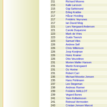
211
Richard Moores
215
Kalle Larsson
215
Gigi Sahlstrand
217
Erling Krabbe
217
Håvar Hveding
217
Frédéric Veyrunes
217
Ian David Moig
221
Lars Nørgaard Andersen
221
Carole Duquesne
223
Mark de Vries
223
Guido Teenck
223
Samuel Viles
226
Andrew Self
226
Chris Wilkinson
226
Joop Kooijman
226
Heinz Krainer
226
Otto Veszelinov
231
Morten Møller Hansen
231
Martin Kviesgaard
231
Oz Horine
231
Robert Carr
235
Michael Mosebo Jensen
235
Hans Pohlmann
237
Leo Stegeman
238
Andreas Ranner
239
Frédéric MAILLOT
239
Vegard Bunes
241
Yann Kolbeinsson
241
Reinoud Vermoolen
243
Cristian Jensen Marcet