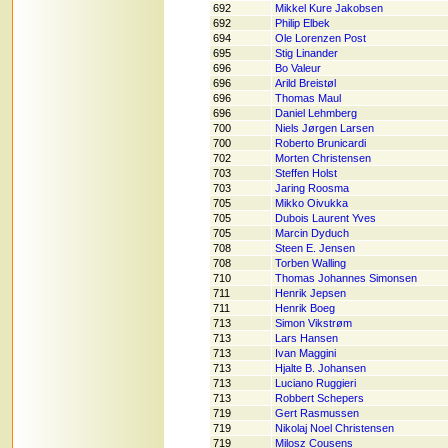
692
Mikkel Kure Jakobsen
692
Philip Elbek
694
Ole Lorenzen Post
695
Stig Linander
696
Bo Valeur
696
Arild Breistøl
696
Thomas Maul
696
Daniel Lehmberg
700
Niels Jørgen Larsen
700
Roberto Brunicardi
702
Morten Christensen
703
Steffen Holst
703
Jaring Roosma
705
Mikko Oivukka
705
Dubois Laurent Yves
705
Marcin Dyduch
708
Steen E. Jensen
708
Torben Walling
710
Thomas Johannes Simonsen
711
Henrik Jepsen
711
Henrik Boeg
713
Simon Vikstrøm
713
Lars Hansen
713
Ivan Maggini
713
Hjalte B. Johansen
713
Luciano Ruggieri
713
Robbert Schepers
719
Gert Rasmussen
719
Nikolaj Noel Christensen
719
Milosz Cousens