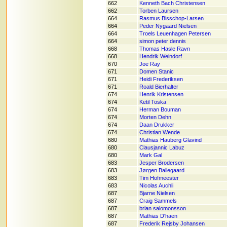
662
Kenneth Bach Christensen
662
Torben Laursen
664
Rasmus Bisschop-Larsen
664
Peder Nygaard Nielsen
664
Troels Leuenhagen Petersen
664
simon peter dennis
668
Thomas Hasle Ravn
668
Hendrik Weindorf
670
Joe Ray
671
Domen Stanic
671
Heidi Frederiksen
671
Roald Bierhalter
674
Henrik Kristensen
674
Ketil Toska
674
Herman Bouman
674
Morten Dehn
674
Daan Drukker
674
Christian Wende
680
Mathias Hauberg Glavind
680
Clausjannic Labuz
680
Mark Gal
683
Jesper Brodersen
683
Jørgen Ballegaard
683
Tim Hofmeester
683
Nicolas Auchli
687
Bjarne Nielsen
687
Craig Sammels
687
brian salomonsson
687
Mathias D'haen
687
Frederik Rejsby Johansen