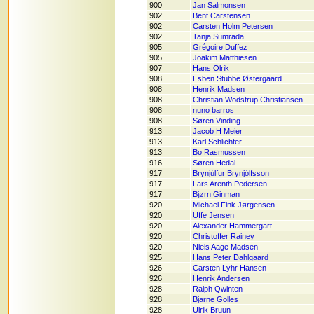
900
Jan Salmonsen
902
Bent Carstensen
902
Carsten Holm Petersen
902
Tanja Sumrada
905
Grégoire Duffez
905
Joakim Matthiesen
907
Hans Olrik
908
Esben Stubbe Østergaard
908
Henrik Madsen
908
Christian Wodstrup Christiansen
908
nuno barros
908
Søren Vinding
913
Jacob H Meier
913
Karl Schlichter
913
Bo Rasmussen
916
Søren Hedal
917
Brynjúlfur Brynjólfsson
917
Lars Arenth Pedersen
917
Bjørn Ginman
920
Michael Fink Jørgensen
920
Uffe Jensen
920
Alexander Hammergart
920
Christoffer Rainey
920
Niels Aage Madsen
925
Hans Peter Dahlgaard
926
Carsten Lyhr Hansen
926
Henrik Andersen
928
Ralph Qwinten
928
Bjarne Golles
928
Ulrik Bruun