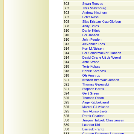
303
Stuart Reeves
303
Thijs Valkenburg
303
Andrew Kinghorn
303
Peter Rass
308
Silas Kristian Krag Olofson
308
Andy Bates
310
Daniel König
310
Per Jansen
310
John Pegden
313
Alexander Lees
314
Kurt M.Nielsen
314
Per Schiermacker-Hansen
314
David Cyane Uit de Weerd
314
Ante Strand
318
Terje Kolaas
318
Henrik Korsbæk
318
Ole Amstrup
321
Kristian Birchvald Jensen
321
Thomas Galewski
321
Stephen Harris
324
Gert Green
325
Thomas Olsen
325
Aage Kabbelgaard
325
Marcel Gil Velasco
325
Toni Alonso Jardí
325
Derek Charlton
330
Jørgen Hulbæk Christiansen
330
Leander Khil
330
Barrault Frantz
333
Carsten Svejstrup Sørensen