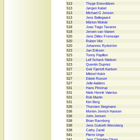
513
Thyge Enevoldsen
513
Jørgen Kabel
513
Michael.G Jensen
513
Jens Ballegaard
513
Márton Molnár
518
Joao Tiago Tavares
518
Jeroen van Vianen
520
Jens Ditlev Fromsejer
520
Ruben Vlot
520
Johannes Rydström
523
Jan Eriksen
523
Tonny Papillon
523
Leif Schack-Nielsen
523
Quentin Dupriez
527
Geir Fjørtoft Karlsen
527
Mikkel Holck
527
Edwin Russer
527
Jelle Aalders
531
Hans Pinstrup
531
Niels Henrik Valerius
531
Rob Martin
531
Kim Berg
535
Thorsten Stegmann
536
Morten Jenrich Hansen
536
John Jensen
538
Brian Ravnborg
538
Jens Gulseth Wessberg
538
Cathy Zanté
541
Pierre Unge
541
Jens Christian Olsen