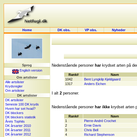
Home
DK obs.
VP obs.
Nyheder
Nedenstående personer
har
krydset arten på der
Sprog
English version
Rank#
Navn
Om artslister
1042
Bent Lyngklip Kjeldgaard
Alle artslister
1317
Anders Eichen
Krydsregler
Om artslister
I alt
2
personer.
DK artslister
DK artslister
Seneste 100 DK kryds
Nedenstående personer
har ikke
krydset arten p
Hvem har set hvad?
DK blockers
Rank#
Navn
DK blockers statistik
1
Pierre-André Crochet
Årets Tophits
2
Ernie Davis
DK årsarter 2010
DK årsarter 2011
3
Chris Bell
DK årsarter 2012
4
Richard Stephenson