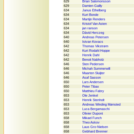
629
Brian Salomonsson
629
Damien Gailly
634
Janus Ethelberg
634
Kurt Bonde
634
Martijn Renders
634
Kristof Van Asten
634
jan ranson
634
Dávid Herczeg
640
Andreas Petersen
640
Istvan Kovacs
642
Thomas Vikstrøm
642
Kurt Rodahl Hoppe
642
Henrik Dahl
642
Benoit Nabholz
646
Sten Pedersen
646
Michah Summerwill
646
Maarten Sluijter
646
Asaf Sasson
650
Lars Andersen
650
Peter Tibax
650
Matthieu Fabry
653
Ole Jenkel
653
Henrik Stenholt
653
Andreas Winding Mønsted
653
Luca Bergamaschi
653
Olivier Dupont
658
Mikael Funch
658
Theo Askov
658
Laus Gro-Nielsen
658
Gebhard Brenner