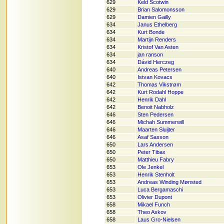
629
Keld Scotwin
629
Brian Salomonsson
629
Damien Gailly
634
Janus Ethelberg
634
Kurt Bonde
634
Martijn Renders
634
Kristof Van Asten
634
jan ranson
634
Dávid Herczeg
640
Andreas Petersen
640
Istvan Kovacs
642
Thomas Vikstrøm
642
Kurt Rodahl Hoppe
642
Henrik Dahl
642
Benoit Nabholz
646
Sten Pedersen
646
Michah Summerwill
646
Maarten Sluijter
646
Asaf Sasson
650
Lars Andersen
650
Peter Tibax
650
Matthieu Fabry
653
Ole Jenkel
653
Henrik Stenholt
653
Andreas Winding Mønsted
653
Luca Bergamaschi
653
Olivier Dupont
658
Mikael Funch
658
Theo Askov
658
Laus Gro-Nielsen