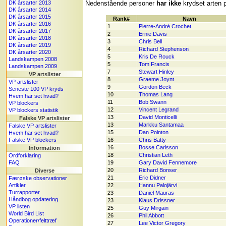
DK årsarter 2013
Nedenstående personer
har ikke
krydset arten p
DK årsarter 2014
DK årsarter 2015
Rank#
Navn
DK årsarter 2016
1
Pierre-André Crochet
DK årsarter 2017
2
Ernie Davis
DK årsarter 2018
3
Chris Bell
DK årsarter 2019
4
Richard Stephenson
DK årsarter 2020
5
Kris De Rouck
Landskampen 2008
5
Tom Francis
Landskampen 2009
7
Stewart Hinley
VP artslister
8
Graeme Joynt
VP artslister
9
Gordon Beck
Seneste 100 VP kryds
10
Thomas Lang
Hvem har set hvad?
11
Bob Swann
VP blockers
12
Vincent Legrand
VP blockers statistik
13
David Monticelli
Falske VP artslister
13
Markku Santamaa
Falske VP artslister
15
Dan Pointon
Hvem har set hvad?
Falske VP blockers
16
Chris Batty
16
Bosse Carlsson
Information
18
Christian Leth
Ordforklaring
FAQ
19
Gary David Fennemore
20
Richard Bonser
Diverse
21
Eric Didner
Færøske observationer
Artikler
22
Hannu Palojärvi
Turrapporter
23
Daniel Mauras
Håndbog opdatering
23
Klaus Drissner
VP listen
25
Guy Mirgain
World Bird List
26
Phil Abbott
Operationer/felttræf
27
Lee Victor Gregory