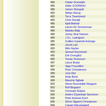
480
Fabian Schneider
480
Didier GODREAU
480
James Shergold
483
Stefan Stürup
483
Terry Townshend
483
Chris Donald
486
Kjetil Bekkeli
486
Lieven De Temmerman
486
Mathieu Bally
489
Jimmy Skat Hansen
489
J.S.L. Ludvigsen
489
Guillem Izquierdo Arànega
489
Jacob Lotz
493
Wim Heylen
493
Samuel Sosnowski
495
Erik Overgård
495
Tomas Svensson
497
Lasse Braae
497
Vagn Freundlich
499
Peter Christiansen
499
Joris Elst
499
Andy Bond
499
Maurizio Sighele
503
Simon Rosenkilde Waagner
503
Rolf Bisgaard
503
Christoph Roland
506
Anders Espenhain Sørensen
506
Peter Andreas Koch
506
Simon Sigaard Christiansen
506
Casper Kjerumgaard