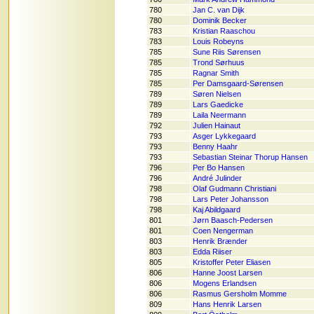
780
Jan C. van Dijk
780
Dominik Becker
783
Kristian Raaschou
783
Louis Robeyns
785
Sune Riis Sørensen
785
Trond Sørhuus
785
Ragnar Smith
785
Per Damsgaard-Sørensen
789
Søren Nielsen
789
Lars Gaedicke
789
Laila Neermann
792
Julien Hainaut
793
Asger Lykkegaard
793
Benny Haahr
793
Sebastian Steinar Thorup Hansen
796
Per Bo Hansen
796
André Julinder
798
Olaf Gudmann Christiani
798
Lars Peter Johansson
798
Kaj Abildgaard
801
Jørn Baasch-Pedersen
801
Coen Nengerman
803
Henrik Brænder
803
Edda Riiser
805
Kristoffer Peter Eliasen
806
Hanne Joost Larsen
806
Mogens Erlandsen
806
Rasmus Gersholm Momme
809
Hans Henrik Larsen