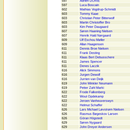
597
Adrien DORIE
597
Luca Boscain
602
Mathias Vogdrup-Schmidt
603
Tommy Kaae
603
Christian Peter Bitterwolf
603
Martin Christoffer Bro
603
Kim Peter Daugaard
607
Søren Haaning Nielsen
607
Henrik Hald Nørgaard
609
Ulf Eschou Møller
609
Allan Haagensen
611
Dennis Broe Nielsen
611
Frank Desting
611
Klaas Bert Debusschere
611
James Spencer
611
Denes Laczik
616
Alick Simmons
616
Jurgen Dewolf
616
Jurrien van Deijk
619
John Winkler Neumann
619
Petter Zahl Marki
622
Frode Falkenberg
622
Wout Opdekamp
622
Jeroen Vanheuverswyn
622
Helmut Schaffer
626
Lars Michael Løvstrøm Nielsen
626
Rasmus Bøgeskov Larsen
626
Göran Högstedt
629
Søren Nygaard
629
John Dreyer Andersen