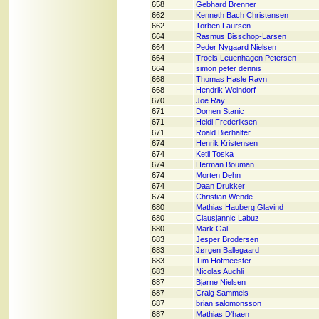
658
Gebhard Brenner
662
Kenneth Bach Christensen
662
Torben Laursen
664
Rasmus Bisschop-Larsen
664
Peder Nygaard Nielsen
664
Troels Leuenhagen Petersen
664
simon peter dennis
668
Thomas Hasle Ravn
668
Hendrik Weindorf
670
Joe Ray
671
Domen Stanic
671
Heidi Frederiksen
671
Roald Bierhalter
674
Henrik Kristensen
674
Ketil Toska
674
Herman Bouman
674
Morten Dehn
674
Daan Drukker
674
Christian Wende
680
Mathias Hauberg Glavind
680
Clausjannic Labuz
680
Mark Gal
683
Jesper Brodersen
683
Jørgen Ballegaard
683
Tim Hofmeester
683
Nicolas Auchli
687
Bjarne Nielsen
687
Craig Sammels
687
brian salomonsson
687
Mathias D'haen