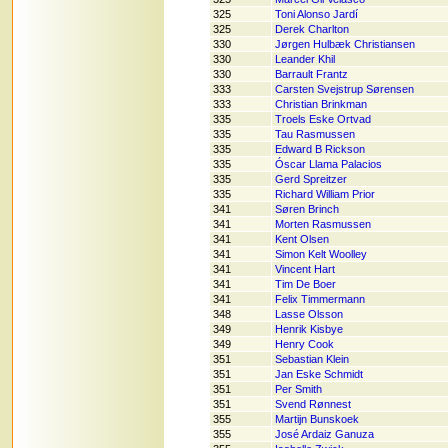
325
Toni Alonso Jardí
325
Derek Charlton
330
Jørgen Hulbæk Christiansen
330
Leander Khil
330
Barrault Frantz
333
Carsten Svejstrup Sørensen
333
Christian Brinkman
335
Troels Eske Ortvad
335
Tau Rasmussen
335
Edward B Rickson
335
Óscar Llama Palacios
335
Gerd Spreitzer
335
Richard William Prior
341
Søren Brinch
341
Morten Rasmussen
341
Kent Olsen
341
Simon Kelt Woolley
341
Vincent Hart
341
Tim De Boer
341
Felix Timmermann
348
Lasse Olsson
349
Henrik Kisbye
349
Henry Cook
351
Sebastian Klein
351
Jan Eske Schmidt
351
Per Smith
351
Svend Rønnest
355
Martijn Bunskoek
355
José Ardaiz Ganuza