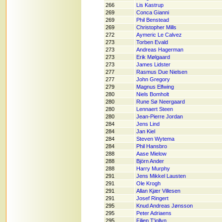
266
Lis Kastrup
269
Conca Gianni
269
Phil Benstead
269
Christopher Mills
272
Aymeric Le Calvez
273
Torben Evald
273
Andreas Hagerman
273
Erik Mølgaard
273
James Lidster
277
Rasmus Due Nielsen
277
John Gregory
279
Magnus Elfwing
280
Niels Bomholt
280
Rune Sø Neergaard
280
Lennaert Steen
280
Jean-Pierre Jordan
284
Jens Lind
284
Jan Kiel
284
Steven Wytema
284
Phil Hansbro
288
Aase Mielow
288
Björn Ander
288
Harry Murphy
291
Jens Mikkel Lausten
291
Ole Krogh
291
Allan Kjær Villesen
291
Josef Ringert
295
Knud Andreas Jønsson
295
Peter Adriaens
295
Filiep T'jollyn