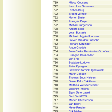
719
Milosz Cousens
722
Iben Hove Sørensen
722
Preben Berg
722
Brecht Verhelst
722
Morten Drejer
722
François Doyen
722
Michael Jürgensen
728
Anders Roel
728
yolan Bosteels
730
Michael Højgård Hansen
730
Steven Van den Bussche
732
Richard Katzinger
732
Anton Cnudde
734
Juan Carlos Fernández-Ordóñez
734
François Bouzendorf
736
Jon Friis
736
Scalabre Ludovic
736
Peter Kyvsgaard
736
Sławomir Karpicki-Ignatowski
740
Martin Jessen
740
Thomas Buus Nielsen
740
Daniel Palm Eskildsen
740
Matthias Weissensteiner
740
Joachim Pintens
745
Egon Østergaard
745
Blaž Blaži&269;
747
Morten Christensen
747
Jan Baert
749
Mette Rørdam
749
Erik Nielsen