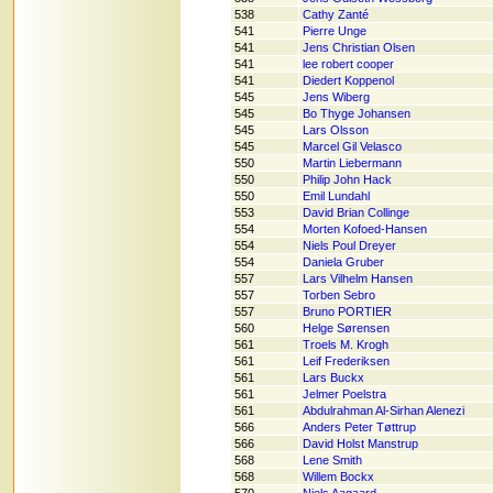
538
Cathy Zanté
541
Pierre Unge
541
Jens Christian Olsen
541
lee robert cooper
541
Diedert Koppenol
545
Jens Wiberg
545
Bo Thyge Johansen
545
Lars Olsson
545
Marcel Gil Velasco
550
Martin Liebermann
550
Philip John Hack
550
Emil Lundahl
553
David Brian Collinge
554
Morten Kofoed-Hansen
554
Niels Poul Dreyer
554
Daniela Gruber
557
Lars Vilhelm Hansen
557
Torben Sebro
557
Bruno PORTIER
560
Helge Sørensen
561
Troels M. Krogh
561
Leif Frederiksen
561
Lars Buckx
561
Jelmer Poelstra
561
Abdulrahman Al-Sirhan Alenezi
566
Anders Peter Tøttrup
566
David Holst Manstrup
568
Lene Smith
568
Willem Bockx