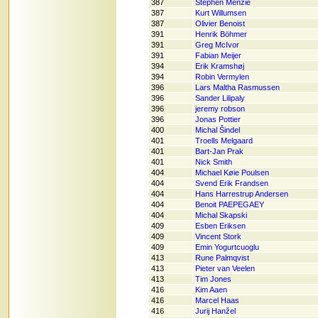
387
Stephen Menzie
387
Kurt Willumsen
387
Olivier Benoist
391
Henrik Böhmer
391
Greg McIvor
391
Fabian Meijer
394
Erik Kramshøj
394
Robin Vermylen
396
Lars Maltha Rasmussen
396
Sander Lilipaly
396
jeremy robson
396
Jonas Pottier
400
Michal Šindel
401
Troells Melgaard
401
Bart-Jan Prak
401
Nick Smith
404
Michael Køie Poulsen
404
Svend Erik Frandsen
404
Hans Harrestrup Andersen
404
Benoit PAEPEGAEY
404
Michal Skapski
409
Esben Eriksen
409
Vincent Stork
409
Emin Yogurtcuoglu
413
Rune Palmqvist
413
Pieter van Veelen
413
Tim Jones
416
Kim Aaen
416
Marcel Haas
416
Jurij Hanžel