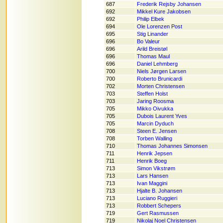
687
Frederik Rejsby Johansen
692
Mikkel Kure Jakobsen
692
Philip Elbek
694
Ole Lorenzen Post
695
Stig Linander
696
Bo Valeur
696
Arild Breistøl
696
Thomas Maul
696
Daniel Lehmberg
700
Niels Jørgen Larsen
700
Roberto Brunicardi
702
Morten Christensen
703
Steffen Holst
703
Jaring Roosma
705
Mikko Oivukka
705
Dubois Laurent Yves
705
Marcin Dyduch
708
Steen E. Jensen
708
Torben Walling
710
Thomas Johannes Simonsen
711
Henrik Jepsen
711
Henrik Boeg
713
Simon Vikstrøm
713
Lars Hansen
713
Ivan Maggini
713
Hjalte B. Johansen
713
Luciano Ruggieri
713
Robbert Schepers
719
Gert Rasmussen
719
Nikolaj Noel Christensen