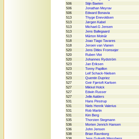
506
Stijn Baeten
506
Jonathan Meyrav
506
Edward Bonavia
513
Thyge Enevoldsen
513
Jørgen Kabel
513
Michael.G Jensen
513
Jens Ballegaard
513
Márton Molnár
518
Joao Tiago Tavares
518
Jeroen van Vianen
520
Jens Ditlev Fromsejer
520
Ruben Vlot
520
Johannes Rydström
523
Jan Eriksen
523
Tonny Papillon
523
Leif Schack-Nielsen
523
Quentin Dupriez
527
Geir Fjørtoft Karlsen
527
Mikkel Holck
527
Edwin Russer
527
Jelle Aalders
531
Hans Pinstrup
531
Niels Henrik Valerius
531
Rob Martin
531
Kim Berg
535
Thorsten Stegmann
536
Morten Jenrich Hansen
536
John Jensen
538
Brian Ravnborg
538
Jens Gulseth Wessberg