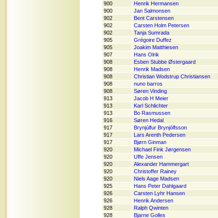
900
Henrik Hermansen
900
Jan Salmonsen
902
Bent Carstensen
902
Carsten Holm Petersen
902
Tanja Sumrada
905
Grégoire Duffez
905
Joakim Matthiesen
907
Hans Olrik
908
Esben Stubbe Østergaard
908
Henrik Madsen
908
Christian Wodstrup Christiansen
908
nuno barros
908
Søren Vinding
913
Jacob H Meier
913
Karl Schlichter
913
Bo Rasmussen
916
Søren Hedal
917
Brynjúlfur Brynjólfsson
917
Lars Arenth Pedersen
917
Bjørn Ginman
920
Michael Fink Jørgensen
920
Uffe Jensen
920
Alexander Hammergart
920
Christoffer Rainey
920
Niels Aage Madsen
925
Hans Peter Dahlgaard
926
Carsten Lyhr Hansen
926
Henrik Andersen
928
Ralph Qwinten
928
Bjarne Golles