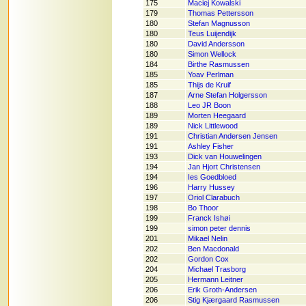
175
Maciej Kowalski
179
Thomas Pettersson
180
Stefan Magnusson
180
Teus Luijendijk
180
David Andersson
180
Simon Wellock
184
Birthe Rasmussen
185
Yoav Perlman
185
Thijs de Kruif
187
Arne Stefan Holgersson
188
Leo JR Boon
189
Morten Heegaard
189
Nick Littlewood
191
Christian Andersen Jensen
191
Ashley Fisher
193
Dick van Houwelingen
194
Jan Hjort Christensen
194
Ies Goedbloed
196
Harry Hussey
197
Oriol Clarabuch
198
Bo Thoor
199
Franck Ishøi
199
simon peter dennis
201
Mikael Nelin
202
Ben Macdonald
202
Gordon Cox
204
Michael Trasborg
205
Hermann Leitner
206
Erik Groth-Andersen
206
Stig Kjærgaard Rasmussen