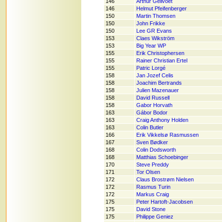
146
Arthur Geilvoet
146
Helmut Pfeifenberger
150
Martin Thomsen
150
John Frikke
150
Lee GR Evans
153
Claes Wikström
153
Big Year WP
155
Erik Christophersen
155
Rainer Christian Ertel
155
Patric Lorgé
158
Jan Jozef Celis
158
Joachim Bertrands
158
Julien Mazenauer
158
David Russell
158
Gabor Horvath
163
Gábor Bodor
163
Craig Anthony Holden
163
Colin Butler
166
Erik Vikkelsø Rasmussen
167
Sven Bødker
168
Colin Dodsworth
168
Matthias Schoebinger
170
Steve Preddy
171
Tor Olsen
172
Claus Brostrøm Nielsen
172
Rasmus Turin
172
Markus Craig
175
Peter Hartoft-Jacobsen
175
David Stone
175
Philippe Geniez