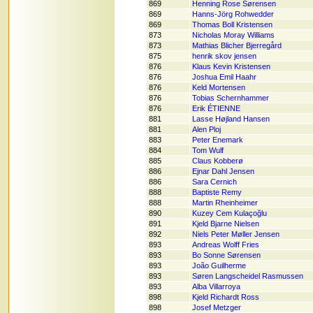
869
Henning Rose Sørensen
869
Hanns-Jörg Rohwedder
869
Thomas Boll Kristensen
873
Nicholas Moray Williams
873
Mathias Blicher Bjerregård
875
henrik skov jensen
876
Klaus Kevin Kristensen
876
Joshua Emil Haahr
876
Keld Mortensen
876
Tobias Schernhammer
876
Erik ÉTIENNE
881
Lasse Højland Hansen
881
Alen Ploj
883
Peter Enemark
884
Tom Wulf
885
Claus Kobberø
886
Ejnar Dahl Jensen
886
Sara Cernich
888
Baptiste Remy
888
Martin Rheinheimer
890
Kuzey Cem Kulaçoğlu
891
Kjeld Bjarne Nielsen
892
Niels Peter Møller Jensen
893
Andreas Wolff Fries
893
Bo Sonne Sørensen
893
João Guilherme
893
Søren Langscheidel Rasmussen
893
Alba Villarroya
898
Kjeld Richardt Ross
898
Josef Metzger