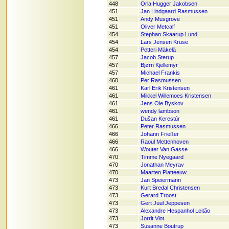
448
Orla Hugger Jakobsen
451
Jan Lindgaard Rasmussen
451
Andy Musgrove
451
Oliver Metcalf
454
Stephan Skaarup Lund
454
Lars Jensen Kruse
454
Petteri Mäkelä
457
Jacob Sterup
457
Bjørn Kjellemyr
457
Michael Frankis
460
Per Rasmussen
461
Karl Erik Kristensen
461
Mikkel Willemoes Kristensen
461
Jens Ole Byskov
461
wendy lambson
461
Dušan Kerestúr
466
Peter Rasmussen
466
Johann Frießer
466
Raoul Mettenhoven
466
Wouter Van Gasse
470
Timme Nyegaard
470
Jonathan Meyrav
470
Maarten Platteeuw
473
Jan Speiermann
473
Kurt Bredal Christensen
473
Gerard Troost
473
Gert Juul Jeppesen
473
Alexandre Hespanhol Leitão
473
Jorrit Vlot
473
Susanne Boutrup