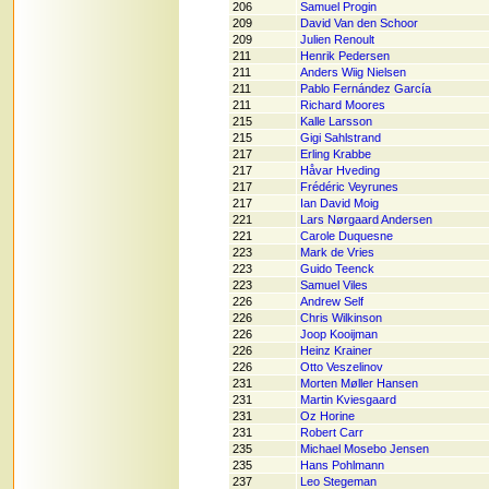
206
Samuel Progin
209
David Van den Schoor
209
Julien Renoult
211
Henrik Pedersen
211
Anders Wiig Nielsen
211
Pablo Fernández García
211
Richard Moores
215
Kalle Larsson
215
Gigi Sahlstrand
217
Erling Krabbe
217
Håvar Hveding
217
Frédéric Veyrunes
217
Ian David Moig
221
Lars Nørgaard Andersen
221
Carole Duquesne
223
Mark de Vries
223
Guido Teenck
223
Samuel Viles
226
Andrew Self
226
Chris Wilkinson
226
Joop Kooijman
226
Heinz Krainer
226
Otto Veszelinov
231
Morten Møller Hansen
231
Martin Kviesgaard
231
Oz Horine
231
Robert Carr
235
Michael Mosebo Jensen
235
Hans Pohlmann
237
Leo Stegeman