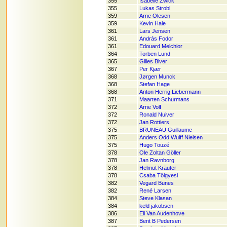
355
Isabelle Zwick
355
Lukas Strobl
359
Arne Olesen
359
Kevin Hale
361
Lars Jensen
361
András Fodor
361
Edouard Melchior
364
Torben Lund
365
Gilles Biver
367
Per Kjær
368
Jørgen Munck
368
Stefan Hage
368
Anton Herrig Liebermann
371
Maarten Schurmans
372
Arne Volf
372
Ronald Nuiver
372
Jan Rottiers
375
BRUNEAU Guillaume
375
Anders Odd Wulff Nielsen
375
Hugo Touzé
378
Ole Zoltan Göller
378
Jan Ravnborg
378
Helmut Kräuter
378
Csaba Tölgyesi
382
Vegard Bunes
382
René Larsen
384
Steve Klasan
384
keld jakobsen
386
Eli Van Audenhove
387
Bent B Pedersen