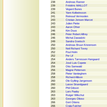
238
Andreas Ranner
239
Frédéric MAILLOT
239
Vegard Bunes
241
Yann Kolbeinsson
241
Reinoud Vermoolen
243
Cristian Jensen Marcet
243
Julien Piette
243
Aaron Ofner
246
Kim Duus
246
Peter Robert Alfrey
246
Michal Zawadzki
249
Sandra Goetsch
250
Andreas Bruun Kristensen
250
Neil Richard Tovey
252
Poul Holm
252
Per Lif
254
Anders Tørressen Hangaard
254
José Luis Copete
256
Otto Samwald
256
Magne Pettersen
258
Pieter Vantieghem
258
Richard Allison
260
Ole Gylling-Jørgensen
260
Lasse Strandgaard
260
Phil Gibson
263
Lars Paaby
263
Rutger Wilschut
263
Georges Olioso
266
Gert Ottens
266
Craig Fulcher