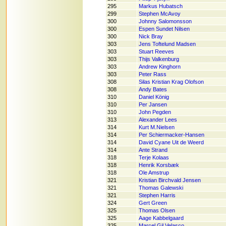
295
Markus Hubatsch
299
Stephen McAvoy
300
Johnny Salomonsson
300
Espen Sundet Nilsen
300
Nick Bray
303
Jens Toftelund Madsen
303
Stuart Reeves
303
Thijs Valkenburg
303
Andrew Kinghorn
303
Peter Rass
308
Silas Kristian Krag Olofson
308
Andy Bates
310
Daniel König
310
Per Jansen
310
John Pegden
313
Alexander Lees
314
Kurt M.Nielsen
314
Per Schiermacker-Hansen
314
David Cyane Uit de Weerd
314
Ante Strand
318
Terje Kolaas
318
Henrik Korsbæk
318
Ole Amstrup
321
Kristian Birchvald Jensen
321
Thomas Galewski
321
Stephen Harris
324
Gert Green
325
Thomas Olsen
325
Aage Kabbelgaard
325
Marcel Gil Velasco