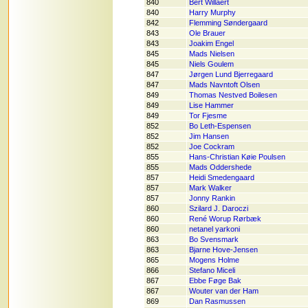
840
Bert Willaert
840
Harry Murphy
842
Flemming Søndergaard
843
Ole Brauer
843
Joakim Engel
845
Mads Nielsen
845
Niels Goulem
847
Jørgen Lund Bjerregaard
847
Mads Navntoft Olsen
849
Thomas Nestved Boilesen
849
Lise Hammer
849
Tor Fjesme
852
Bo Leth-Espensen
852
Jim Hansen
852
Joe Cockram
855
Hans-Christian Køie Poulsen
855
Mads Oddershede
857
Heidi Smedengaard
857
Mark Walker
857
Jonny Rankin
860
Szilard J. Daroczi
860
René Worup Rørbæk
860
netanel yarkoni
863
Bo Svensmark
863
Bjarne Hove-Jensen
865
Mogens Holme
866
Stefano Miceli
867
Ebbe Føge Bak
867
Wouter van der Ham
869
Dan Rasmussen