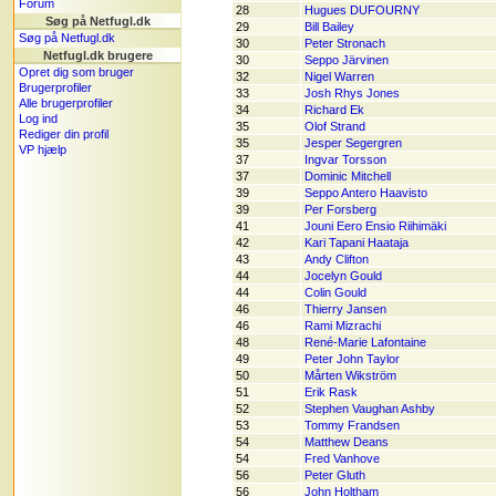
Forum
28
Hugues DUFOURNY
Søg på Netfugl.dk
29
Bill Bailey
Søg på Netfugl.dk
30
Peter Stronach
Netfugl.dk brugere
30
Seppo Järvinen
Opret dig som bruger
32
Nigel Warren
Brugerprofiler
33
Josh Rhys Jones
Alle brugerprofiler
34
Richard Ek
Log ind
35
Olof Strand
Rediger din profil
35
Jesper Segergren
VP hjælp
37
Ingvar Torsson
37
Dominic Mitchell
39
Seppo Antero Haavisto
39
Per Forsberg
41
Jouni Eero Ensio Riihimäki
42
Kari Tapani Haataja
43
Andy Clifton
44
Jocelyn Gould
44
Colin Gould
46
Thierry Jansen
46
Rami Mizrachi
48
René-Marie Lafontaine
49
Peter John Taylor
50
Mårten Wikström
51
Erik Rask
52
Stephen Vaughan Ashby
53
Tommy Frandsen
54
Matthew Deans
54
Fred Vanhove
56
Peter Gluth
56
John Holtham