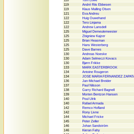
118
Tom Lowe
119
André Riis Ebbesen
119
Klaus Malling Olsen
121
Eva Andreu
122
Huig Ouwehand
122
Tero Linjama
122
Andrew Lansdell
125
Miguel Demeulemeester
125
Zbigniew Kajzer
125
Brian Heasman
125
Hans Westerberg
125
Dave Barnes
130
Andreas Noeske
130
Adam Selmeczi Kovacs
130
Bjørn Frikke
133
MARK EASTERBROOK
134
Antoine Rougeron
134
JOSE MARIA FERNANDEZ ZAPAT
136
Jan-Michael Breider
137
Paul Nilsson
138
Garry Richard Bagnell
139
Morten Bentzon Hansen
140
Poul Ulrik
140
Rafael Armada
142
Remco Hofland
142
Rony Livne
144
Michael Fricke
145
Peter Zeller
146
Johan Sandström
146
Kieran Fahy