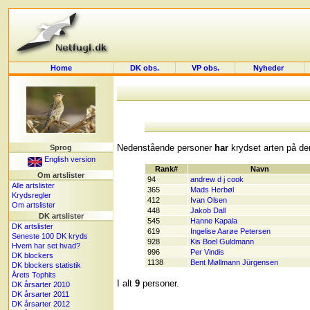
Home
DK obs.
VP obs.
Nyheder
Nedenstående personer
har
krydset arten på der
Sprog
English version
Rank#
Navn
Om artslister
94
andrew d j cook
Alle artslister
365
Mads Herbøl
Krydsregler
412
Ivan Olsen
Om artslister
448
Jakob Dall
DK artslister
545
Hanne Kapala
DK artslister
619
Ingelise Aarøe Petersen
Seneste 100 DK kryds
928
Kis Boel Guldmann
Hvem har set hvad?
996
Per Vindis
DK blockers
1138
Bent Møllmann Jürgensen
DK blockers statistik
Årets Tophits
I alt
9
personer.
DK årsarter 2010
DK årsarter 2011
DK årsarter 2012