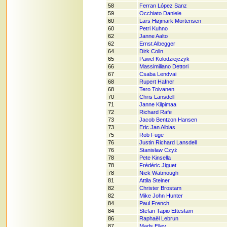
58
Ferran López Sanz
59
Occhiato Daniele
60
Lars Højmark Mortensen
60
Petri Kuhno
62
Janne Aalto
62
Ernst Albegger
64
Dirk Colin
65
Pawel Kolodziejczyk
66
Massimiliano Dettori
67
Csaba Lendvai
68
Rupert Hafner
68
Tero Toivanen
70
Chris Lansdell
71
Janne Kilpimaa
72
Richard Rafe
73
Jacob Bentzon Hansen
73
Eric Jan Alblas
75
Rob Fuge
76
Justin Richard Lansdell
76
Stanisław Czyż
78
Pete Kinsella
78
Frédéric Jiguet
78
Nick Watmough
81
Attila Steiner
82
Christer Brostam
82
Mike John Hunter
84
Paul French
84
Stefan Tapio Ettestam
86
Raphaël Lebrun
87
Mads Elley