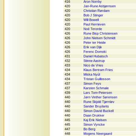
416
Aron Norrby
420
Jan-Rune Asbjørnsen
420
Christian Rørdam
420
Bob J Stinger
420
Will Bowell
420
Paul Herrieven
420
Noé Terorde
426
Rune Bisp Christensen
426
John Nielsen Schmidt
426
Peter ter Heide
426
Erik van Dijk
426
Ferenc Domoki
431
Daniel Hubatsch
432
Stinne Aastrup
433
Nico de Vries
434
Klaus Bertram Fries
434
Miska Nyúl
434
Tristan Guillosson
437
Simon Feys
437
Karsten Schmale
439
Lars Tom-Petersen
440
Jørn Vinther Sørensen
440
Rune Skjold Tjørnløv
440
Sander Bruylants
440
Simon David Buckell
440
Daan Drukker
445
Kaj Erik Nielsen
445
Simon Vyncke
447
Bo Berg
448
Mogens Neergaard