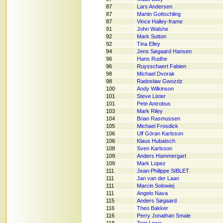
87
Lars Andersen
87
Martin Gottschling
87
Vince Halley-frame
91
John Walshe
92
Mark Sutton
92
Tina Elley
94
Jens Søgaard Hansen
96
Hans Rudhe
96
Ruysschaert Fabien
98
Michael Dvorak
98
Radoslaw Gwozdz
100
Andy Wilkinson
101
Steve Lister
101
Pete Antrobus
103
Mark Riley
104
Brian Rasmussen
105
Michael Frosdick
106
Ulf Göran Karlsson
106
Klaus Hubatsch
108
Sven Karlsson
109
Anders Hammergart
109
Mark Lopez
111
Jean-Philippe SIBLET
111
Jan van der Laan
111
Marcin Solowiej
111
Angelo Nava
115
Anders Søgaard
116
Theo Bakker
116
Perry Jonathan Smale