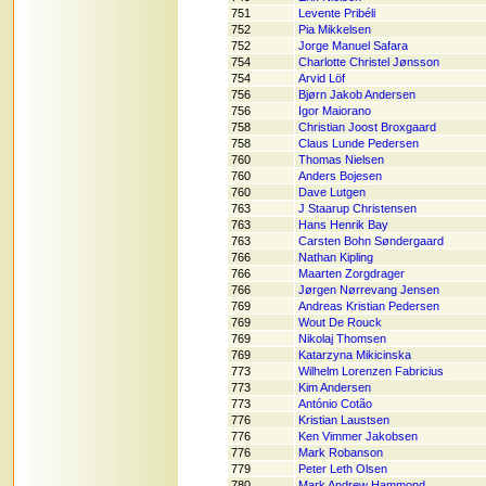
751
Levente Pribéli
752
Pia Mikkelsen
752
Jorge Manuel Safara
754
Charlotte Christel Jønsson
754
Arvid Löf
756
Bjørn Jakob Andersen
756
Igor Maiorano
758
Christian Joost Broxgaard
758
Claus Lunde Pedersen
760
Thomas Nielsen
760
Anders Bojesen
760
Dave Lutgen
763
J Staarup Christensen
763
Hans Henrik Bay
763
Carsten Bohn Søndergaard
766
Nathan Kipling
766
Maarten Zorgdrager
766
Jørgen Nørrevang Jensen
769
Andreas Kristian Pedersen
769
Wout De Rouck
769
Nikolaj Thomsen
769
Katarzyna Mikicinska
773
Wilhelm Lorenzen Fabricius
773
Kim Andersen
773
António Cotão
776
Kristian Laustsen
776
Ken Vimmer Jakobsen
776
Mark Robanson
779
Peter Leth Olsen
780
Mark Andrew Hammond