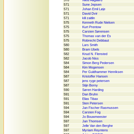
570
Niels Aagaard
571
Sune Jepsen
571
Johan Emil Løje
571
David Dvir
571
klil zaitlin
575
Kenneth Rude Nielsen
575
Kurt Prentow
575
Carsten Sørensen
575
Thomas van der Es
575
Robrecht Debbaut
580
Lars Smith
580
Bram Ubels
582
Knud N. Flensted
582
Jacob Niss
584
Simon Berg Pedersen
584
Kim Mogensen
584
Per Guldhammer Henriksen
587
Kristoffer Hansen
587
jens ryge petersen
587
Stijn Borny
590
Søren Harding
591
Dan Bruhn
591
Elias Tibax
591
Sten Petersen
594
Jan Fischer Rasmussen
594
Carsten Fog
594
Jo Bouwmeester
597
Jan Thomsen
597
Jelle Van den Berghe
597
Myriam Reyntens