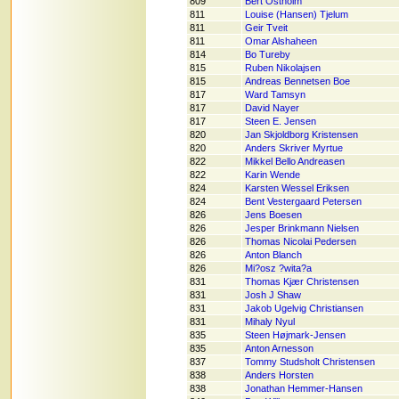
809
Bert Östholm
811
Louise (Hansen) Tjelum
811
Geir Tveit
811
Omar Alshaheen
814
Bo Tureby
815
Ruben Nikolajsen
815
Andreas Bennetsen Boe
817
Ward Tamsyn
817
David Nayer
817
Steen E. Jensen
820
Jan Skjoldborg Kristensen
820
Anders Skriver Myrtue
822
Mikkel Bello Andreasen
822
Karin Wende
824
Karsten Wessel Eriksen
824
Bent Vestergaard Petersen
826
Jens Boesen
826
Jesper Brinkmann Nielsen
826
Thomas Nicolai Pedersen
826
Anton Blanch
826
Mi?osz ?wita?a
831
Thomas Kjær Christensen
831
Josh J Shaw
831
Jakob Ugelvig Christiansen
831
Mihaly Nyul
835
Steen Højmark-Jensen
835
Anton Arnesson
837
Tommy Studsholt Christensen
838
Anders Horsten
838
Jonathan Hemmer-Hansen