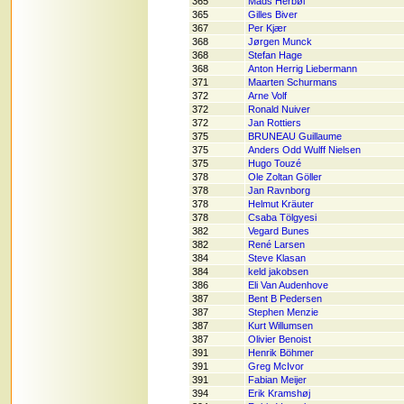
365
Mads Herbøl
365
Gilles Biver
367
Per Kjær
368
Jørgen Munck
368
Stefan Hage
368
Anton Herrig Liebermann
371
Maarten Schurmans
372
Arne Volf
372
Ronald Nuiver
372
Jan Rottiers
375
BRUNEAU Guillaume
375
Anders Odd Wulff Nielsen
375
Hugo Touzé
378
Ole Zoltan Göller
378
Jan Ravnborg
378
Helmut Kräuter
378
Csaba Tölgyesi
382
Vegard Bunes
382
René Larsen
384
Steve Klasan
384
keld jakobsen
386
Eli Van Audenhove
387
Bent B Pedersen
387
Stephen Menzie
387
Kurt Willumsen
387
Olivier Benoist
391
Henrik Böhmer
391
Greg McIvor
391
Fabian Meijer
394
Erik Kramshøj