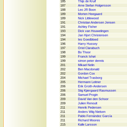
185
Thijs de Kruif
187
Arne Stefan Holgersson
188
Leo JR Boon
189
Morten Heegaard
189
Nick Littlewood
191
Christian Andersen Jensen
191
Ashley Fisher
193
Dick van Houwelingen
194
Jan Hjort Christensen
194
Ies Goedbloed
196
Harry Hussey
197
Oriol Clarabuch
198
Bo Thoor
199
Franck Ishøi
199
simon peter dennis
201
Mikael Nelin
202
Ben Macdonald
202
Gordon Cox
204
Michael Trasborg
205
Hermann Leitner
206
Erik Groth-Andersen
206
Stig Kjærgaard Rasmussen
206
Samuel Progin
209
David Van den Schoor
209
Julien Renoult
211
Henrik Pedersen
211
Anders Wiig Nielsen
211
Pablo Fernández García
211
Richard Moores
215
Kalle Larsson