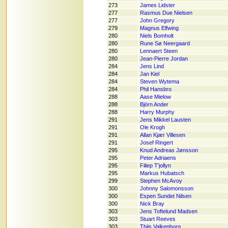
273
James Lidster
277
Rasmus Due Nielsen
277
John Gregory
279
Magnus Elfwing
280
Niels Bomholt
280
Rune Sø Neergaard
280
Lennaert Steen
280
Jean-Pierre Jordan
284
Jens Lind
284
Jan Kiel
284
Steven Wytema
284
Phil Hansbro
288
Aase Mielow
288
Björn Ander
288
Harry Murphy
291
Jens Mikkel Lausten
291
Ole Krogh
291
Allan Kjær Villesen
291
Josef Ringert
295
Knud Andreas Jønsson
295
Peter Adriaens
295
Filiep T'jollyn
295
Markus Hubatsch
299
Stephen McAvoy
300
Johnny Salomonsson
300
Espen Sundet Nilsen
300
Nick Bray
303
Jens Toftelund Madsen
303
Stuart Reeves
303
Thijs Valkenburg