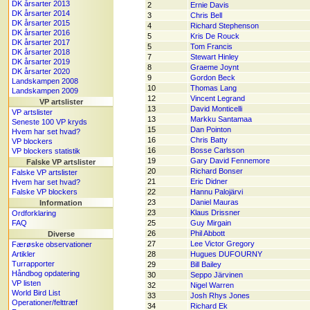
DK årsarter 2013
2
Ernie Davis
DK årsarter 2014
3
Chris Bell
DK årsarter 2015
4
Richard Stephenson
DK årsarter 2016
5
Kris De Rouck
DK årsarter 2017
5
Tom Francis
DK årsarter 2018
7
Stewart Hinley
DK årsarter 2019
8
Graeme Joynt
DK årsarter 2020
9
Gordon Beck
Landskampen 2008
10
Thomas Lang
Landskampen 2009
12
Vincent Legrand
VP artslister
13
David Monticelli
VP artslister
13
Markku Santamaa
Seneste 100 VP kryds
15
Dan Pointon
Hvem har set hvad?
16
Chris Batty
VP blockers
16
Bosse Carlsson
VP blockers statistik
19
Gary David Fennemore
Falske VP artslister
20
Richard Bonser
Falske VP artslister
21
Eric Didner
Hvem har set hvad?
Falske VP blockers
22
Hannu Palojärvi
23
Daniel Mauras
Information
23
Klaus Drissner
Ordforklaring
FAQ
25
Guy Mirgain
26
Phil Abbott
Diverse
27
Lee Victor Gregory
Færøske observationer
Artikler
28
Hugues DUFOURNY
Turrapporter
29
Bill Bailey
Håndbog opdatering
30
Seppo Järvinen
VP listen
32
Nigel Warren
World Bird List
33
Josh Rhys Jones
Operationer/felttræf
34
Richard Ek