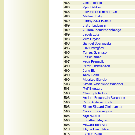
483
Chris Donald
486
Kjetil Bekkeli
486
Lieven De Temmerman
486
Mathieu Bally
489
Jimmy Skat Hansen
489
J.S.L. Ludvigsen
489
Guillem Izquierdo Arànega
489
Jacob Lotz
493
Wim Heylen
493
Samuel Sosnowski
495
Erik Overgård
495
Tomas Svensson
497
Lasse Braae
497
Vagn Freundlich
499
Peter Christiansen
499
Joris Elst
499
Andy Bond
499
Maurizio Sighele
503
Simon Rosenkilde Waagner
503
Rolf Bisgaard
503
Christoph Roland
506
Anders Espenhain Sørensen
506
Peter Andreas Koch
506
Simon Sigaard Christiansen
506
Casper Kjerumgaard
506
Stijn Baeten
506
Jonathan Meyrav
506
Edward Bonavia
513
Thyge Enevoldsen
513
Jørgen Kabel