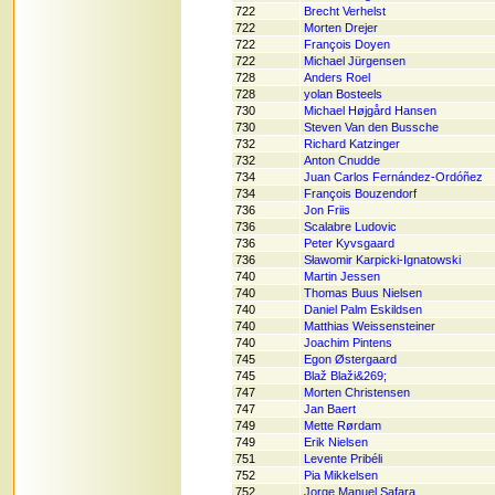
722
Brecht Verhelst
722
Morten Drejer
722
François Doyen
722
Michael Jürgensen
728
Anders Roel
728
yolan Bosteels
730
Michael Højgård Hansen
730
Steven Van den Bussche
732
Richard Katzinger
732
Anton Cnudde
734
Juan Carlos Fernández-Ordóñez
734
François Bouzendorf
736
Jon Friis
736
Scalabre Ludovic
736
Peter Kyvsgaard
736
Sławomir Karpicki-Ignatowski
740
Martin Jessen
740
Thomas Buus Nielsen
740
Daniel Palm Eskildsen
740
Matthias Weissensteiner
740
Joachim Pintens
745
Egon Østergaard
745
Blaž Blaži&269;
747
Morten Christensen
747
Jan Baert
749
Mette Rørdam
749
Erik Nielsen
751
Levente Pribéli
752
Pia Mikkelsen
752
Jorge Manuel Safara