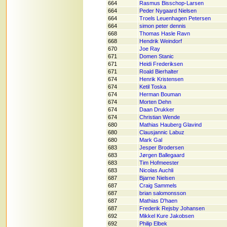
664
Rasmus Bisschop-Larsen
664
Peder Nygaard Nielsen
664
Troels Leuenhagen Petersen
664
simon peter dennis
668
Thomas Hasle Ravn
668
Hendrik Weindorf
670
Joe Ray
671
Domen Stanic
671
Heidi Frederiksen
671
Roald Bierhalter
674
Henrik Kristensen
674
Ketil Toska
674
Herman Bouman
674
Morten Dehn
674
Daan Drukker
674
Christian Wende
680
Mathias Hauberg Glavind
680
Clausjannic Labuz
680
Mark Gal
683
Jesper Brodersen
683
Jørgen Ballegaard
683
Tim Hofmeester
683
Nicolas Auchli
687
Bjarne Nielsen
687
Craig Sammels
687
brian salomonsson
687
Mathias D'haen
687
Frederik Rejsby Johansen
692
Mikkel Kure Jakobsen
692
Philip Elbek