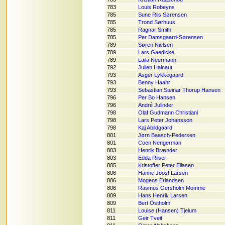
783
Louis Robeyns
785
Sune Riis Sørensen
785
Trond Sørhuus
785
Ragnar Smith
785
Per Damsgaard-Sørensen
789
Søren Nielsen
789
Lars Gaedicke
789
Laila Neermann
792
Julien Hainaut
793
Asger Lykkegaard
793
Benny Haahr
793
Sebastian Steinar Thorup Hansen
796
Per Bo Hansen
796
André Julinder
798
Olaf Gudmann Christiani
798
Lars Peter Johansson
798
Kaj Abildgaard
801
Jørn Baasch-Pedersen
801
Coen Nengerman
803
Henrik Brænder
803
Edda Riiser
805
Kristoffer Peter Eliasen
806
Hanne Joost Larsen
806
Mogens Erlandsen
806
Rasmus Gersholm Momme
809
Hans Henrik Larsen
809
Bert Östholm
811
Louise (Hansen) Tjelum
811
Geir Tveit