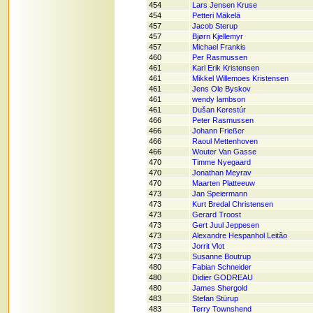
454
Lars Jensen Kruse
454
Petteri Mäkelä
457
Jacob Sterup
457
Bjørn Kjellemyr
457
Michael Frankis
460
Per Rasmussen
461
Karl Erik Kristensen
461
Mikkel Willemoes Kristensen
461
Jens Ole Byskov
461
wendy lambson
461
Dušan Kerestúr
466
Peter Rasmussen
466
Johann Frießer
466
Raoul Mettenhoven
466
Wouter Van Gasse
470
Timme Nyegaard
470
Jonathan Meyrav
470
Maarten Platteeuw
473
Jan Speiermann
473
Kurt Bredal Christensen
473
Gerard Troost
473
Gert Juul Jeppesen
473
Alexandre Hespanhol Leitão
473
Jorrit Vlot
473
Susanne Boutrup
480
Fabian Schneider
480
Didier GODREAU
480
James Shergold
483
Stefan Stürup
483
Terry Townshend