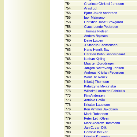
754
Charlotte Christel Jønsson
754
Arvid Löf
756
Bjørn Jakob Andersen
756
Igor Maiorano
758
Christian Joost Broxgaard
758
Claus Lunde Pedersen
760
Thomas Nielsen
760
Anders Bojesen
760
Dave Lutgen
763
J Staarup Christensen
763
Hans Henrik Bay
763
Carsten Bohn Søndergaard
766
Nathan Kipling
766
Maarten Zorgdrager
766
Jørgen Nørrevang Jensen
769
Andreas Kristian Pedersen
769
Wout De Rouck
769
Nikolaj Thomsen
769
Katarzyna Mikicinska
773
Wilhelm Lorenzen Fabricius
773
Kim Andersen
773
António Cotão
776
Kristian Laustsen
776
Ken Vimmer Jakobsen
776
Mark Robanson
779
Peter Leth Olsen
780
Mark Andrew Hammond
780
Jan C. van Dijk
780
Dominik Becker
783
Kristian Raaschou