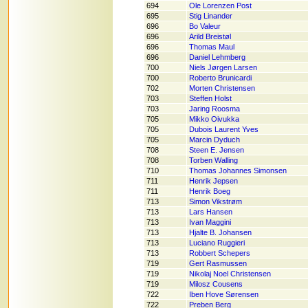
694
Ole Lorenzen Post
695
Stig Linander
696
Bo Valeur
696
Arild Breistøl
696
Thomas Maul
696
Daniel Lehmberg
700
Niels Jørgen Larsen
700
Roberto Brunicardi
702
Morten Christensen
703
Steffen Holst
703
Jaring Roosma
705
Mikko Oivukka
705
Dubois Laurent Yves
705
Marcin Dyduch
708
Steen E. Jensen
708
Torben Walling
710
Thomas Johannes Simonsen
711
Henrik Jepsen
711
Henrik Boeg
713
Simon Vikstrøm
713
Lars Hansen
713
Ivan Maggini
713
Hjalte B. Johansen
713
Luciano Ruggieri
713
Robbert Schepers
719
Gert Rasmussen
719
Nikolaj Noel Christensen
719
Milosz Cousens
722
Iben Hove Sørensen
722
Preben Berg