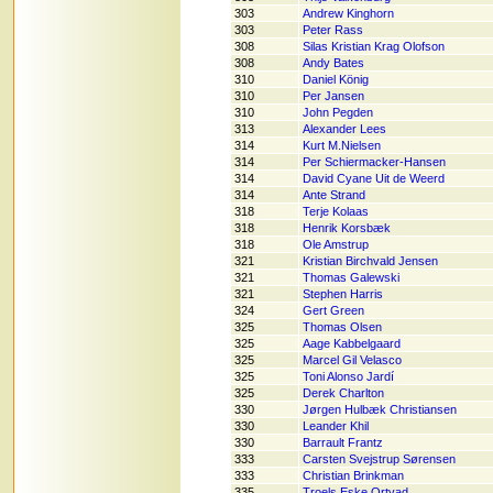
303
Andrew Kinghorn
303
Peter Rass
308
Silas Kristian Krag Olofson
308
Andy Bates
310
Daniel König
310
Per Jansen
310
John Pegden
313
Alexander Lees
314
Kurt M.Nielsen
314
Per Schiermacker-Hansen
314
David Cyane Uit de Weerd
314
Ante Strand
318
Terje Kolaas
318
Henrik Korsbæk
318
Ole Amstrup
321
Kristian Birchvald Jensen
321
Thomas Galewski
321
Stephen Harris
324
Gert Green
325
Thomas Olsen
325
Aage Kabbelgaard
325
Marcel Gil Velasco
325
Toni Alonso Jardí
325
Derek Charlton
330
Jørgen Hulbæk Christiansen
330
Leander Khil
330
Barrault Frantz
333
Carsten Svejstrup Sørensen
333
Christian Brinkman
335
Troels Eske Ortvad