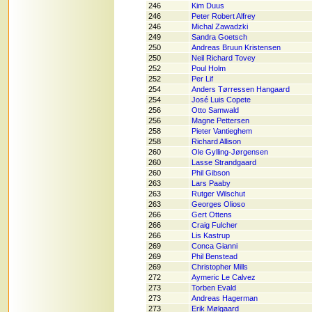
246
Kim Duus
246
Peter Robert Alfrey
246
Michal Zawadzki
249
Sandra Goetsch
250
Andreas Bruun Kristensen
250
Neil Richard Tovey
252
Poul Holm
252
Per Lif
254
Anders Tørressen Hangaard
254
José Luis Copete
256
Otto Samwald
256
Magne Pettersen
258
Pieter Vantieghem
258
Richard Allison
260
Ole Gylling-Jørgensen
260
Lasse Strandgaard
260
Phil Gibson
263
Lars Paaby
263
Rutger Wilschut
263
Georges Olioso
266
Gert Ottens
266
Craig Fulcher
266
Lis Kastrup
269
Conca Gianni
269
Phil Benstead
269
Christopher Mills
272
Aymeric Le Calvez
273
Torben Evald
273
Andreas Hagerman
273
Erik Mølgaard