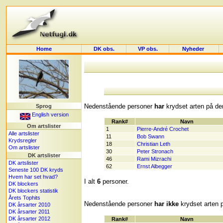
Home
DK obs.
VP obs.
Nyheder
Nedenstående personer
har
krydset arten på der
Sprog
English version
Rank#
Navn
Om artslister
1
Pierre-André Crochet
Alle artslister
11
Bob Swann
Krydsregler
18
Christian Leth
Om artslister
30
Peter Stronach
DK artslister
46
Rami Mizrachi
DK artslister
62
Ernst Albegger
Seneste 100 DK kryds
Hvem har set hvad?
I alt
6
personer.
DK blockers
DK blockers statistik
Årets Tophits
Nedenstående personer
har ikke
krydset arten p
DK årsarter 2010
DK årsarter 2011
DK årsarter 2012
Rank#
Navn