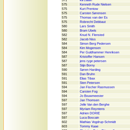
571
klil zaitlin
575
Kenneth Rude Nielsen
575
Kurt Prentow
575
Carsten Sørensen
575
Thomas van der Es
575
Robrecht Debbaut
580
Lars Smith
580
Bram Ubels
582
Knud N. Flensted
582
Jacob Niss
584
Simon Berg Pedersen
584
Kim Mogensen
584
Per Guldhammer Henriksen
587
Kristoffer Hansen
587
jens ryge petersen
587
Stijn Borny
590
Søren Harding
591
Dan Bruhn
591
Elias Tibax
591
Sten Petersen
594
Jan Fischer Rasmussen
594
Carsten Fog
594
Jo Bouwmeester
597
Jan Thomsen
597
Jelle Van den Berghe
597
Myriam Reyntens
597
Adrien DORIE
597
Luca Boscain
602
Mathias Vogdrup-Schmidt
603
Tommy Kaae