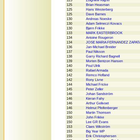
125
Zbigniew Kajzer
125
Brian Heasman
125
Hans Westerberg
125
Dave Barnes
130
Andreas Noeske
130
Adam Selmeczi Kovacs
130
Bjørn Frikke
133
MARK EASTERBROOK
134
Antoine Rougeron
134
JOSE MARIA FERNANDEZ ZAPAT
136
Jan-Michael Breider
137
Paul Nilsson
138
Garry Richard Bagnell
139
Morten Bentzon Hansen
140
Poul Ulrik
140
Rafael Armada
142
Remco Hofland
142
Rony Livne
144
Michael Fricke
145
Peter Zeller
146
Johan Sandström
146
Kieran Fahy
146
Arthur Geilvoet
146
Helmut Pfeifenberger
150
Martin Thomsen
150
John Frikke
150
Lee GR Evans
153
Claes Wikström
153
Big Year WP
155
Erik Christophersen