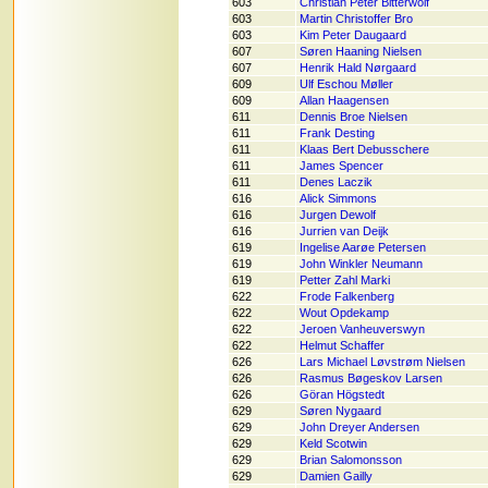
603
Christian Peter Bitterwolf
603
Martin Christoffer Bro
603
Kim Peter Daugaard
607
Søren Haaning Nielsen
607
Henrik Hald Nørgaard
609
Ulf Eschou Møller
609
Allan Haagensen
611
Dennis Broe Nielsen
611
Frank Desting
611
Klaas Bert Debusschere
611
James Spencer
611
Denes Laczik
616
Alick Simmons
616
Jurgen Dewolf
616
Jurrien van Deijk
619
Ingelise Aarøe Petersen
619
John Winkler Neumann
619
Petter Zahl Marki
622
Frode Falkenberg
622
Wout Opdekamp
622
Jeroen Vanheuverswyn
622
Helmut Schaffer
626
Lars Michael Løvstrøm Nielsen
626
Rasmus Bøgeskov Larsen
626
Göran Högstedt
629
Søren Nygaard
629
John Dreyer Andersen
629
Keld Scotwin
629
Brian Salomonsson
629
Damien Gailly