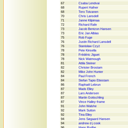
67
Csaba Lendvai
68
Rupert Hafner
68
Tero Toivanen
70
Chris Lansdell
71
Janne Kilpimaa
72
Richard Rafe
73
Jacob Bentzon Hansen
73
Eric Jan Alblas
75
Rob Fuge
76
Justin Richard Lansdell
76
Stanisław Czyż
78
Pete Kinsella
78
Frédéric Jiguet
78
Nick Watmough
81
Attila Steiner
82
Christer Brostam
82
Mike John Hunter
84
Paul French
84
Stefan Tapio Ettestam
86
Raphaël Lebrun
87
Mads Elley
87
Lars Andersen
87
Martin Gottschling
87
Vince Halley-frame
91
John Walshe
92
Mark Sutton
92
Tina Elley
94
Jens Søgaard Hansen
94
andrew d j cook
96
Hans Rudhe