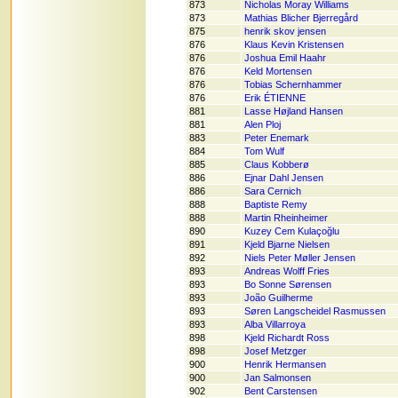
873
Nicholas Moray Williams
873
Mathias Blicher Bjerregård
875
henrik skov jensen
876
Klaus Kevin Kristensen
876
Joshua Emil Haahr
876
Keld Mortensen
876
Tobias Schernhammer
876
Erik ÉTIENNE
881
Lasse Højland Hansen
881
Alen Ploj
883
Peter Enemark
884
Tom Wulf
885
Claus Kobberø
886
Ejnar Dahl Jensen
886
Sara Cernich
888
Baptiste Remy
888
Martin Rheinheimer
890
Kuzey Cem Kulaçoğlu
891
Kjeld Bjarne Nielsen
892
Niels Peter Møller Jensen
893
Andreas Wolff Fries
893
Bo Sonne Sørensen
893
João Guilherme
893
Søren Langscheidel Rasmussen
893
Alba Villarroya
898
Kjeld Richardt Ross
898
Josef Metzger
900
Henrik Hermansen
900
Jan Salmonsen
902
Bent Carstensen