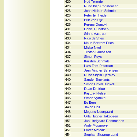
420
Noé Terorde
426
Rune Bisp Christensen
426
John Nielsen Schmidt
426
Peter ter Heide
426
Erik van Dijk
426
Ferenc Domoki
431
Daniel Hubatsch
432
Stinne Aastrup
433
Nico de Vries
434
Klaus Bertram Fries
434
Miska Nyúl
434
Tristan Guillosson
437
Simon Feys
437
Karsten Schmale
439
Lars Tom-Petersen
440
Jørn Vinther Sørensen
440
Rune Skjold Tjørnløv
440
Sander Bruylants
440
Simon David Buckell
440
Daan Drukker
445
Kaj Erik Nielsen
445
Simon Vyncke
447
Bo Berg
448
Jakob Dall
448
Mogens Neergaard
448
Orla Hugger Jakobsen
451
Jan Lindgaard Rasmussen
451
Andy Musgrove
451
Oliver Metcalf
454
Stephan Skaarup Lund