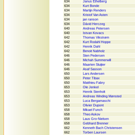
634
Janus Ethelberg
634
Kurt Bonde
634
Martijn Renders
634
Kristof Van Asten
634
jan ranson
634
Dávid Herczeg
640
Andreas Petersen
640
Istvan Kovacs
642
Thomas Vikstrøm
642
Kurt Rodahl Hoppe
642
Henrik Dahl
642
Benoit Nabholz
646
Sten Pedersen
646
Michah Summerwill
646
Maarten Sluijter
646
Asaf Sasson
650
Lars Andersen
650
Peter Tibax
650
Matthieu Fabry
653
Ole Jenkel
653
Henrik Stenholt
653
Andreas Winding Mønsted
653
Luca Bergamaschi
653
Olivier Dupont
658
Mikael Funch
658
Theo Askov
658
Laus Gro-Nielsen
658
Gebhard Brenner
662
Kenneth Bach Christensen
662
Torben Laursen