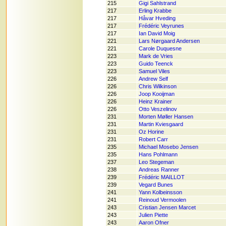
215
Gigi Sahlstrand
217
Erling Krabbe
217
Håvar Hveding
217
Frédéric Veyrunes
217
Ian David Moig
221
Lars Nørgaard Andersen
221
Carole Duquesne
223
Mark de Vries
223
Guido Teenck
223
Samuel Viles
226
Andrew Self
226
Chris Wilkinson
226
Joop Kooijman
226
Heinz Krainer
226
Otto Veszelinov
231
Morten Møller Hansen
231
Martin Kviesgaard
231
Oz Horine
231
Robert Carr
235
Michael Mosebo Jensen
235
Hans Pohlmann
237
Leo Stegeman
238
Andreas Ranner
239
Frédéric MAILLOT
239
Vegard Bunes
241
Yann Kolbeinsson
241
Reinoud Vermoolen
243
Cristian Jensen Marcet
243
Julien Piette
243
Aaron Ofner