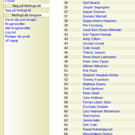
Forum
35
Olof Strand
Søg på Netfugl.dk
35
Jesper Segergren
Søg på Netfugl.dk
37
Ingvar Torsson
Netfugl.dk brugere
37
Dominic Mitchell
Opret dig som bruger
39
Seppo Antero Haavisto
Brugerprofiler
39
Per Forsberg
Alle brugerprofiler
41
Jouni Eero Ensio Riihimäki
Log ind
42
Kari Tapani Haataja
Rediger din profil
43
Andy Clifton
VP hjælp
44
Jocelyn Gould
44
Colin Gould
46
Thierry Jansen
48
René-Marie Lafontaine
49
Peter John Taylor
50
Mårten Wikström
51
Erik Rask
52
Stephen Vaughan Ashby
53
Tommy Frandsen
54
Matthew Deans
54
Fred Vanhove
56
Peter Gluth
56
John Holtham
58
Ferran López Sanz
59
Occhiato Daniele
60
Lars Højmark Mortensen
60
Petri Kuhno
62
Janne Aalto
64
Dirk Colin
65
Pawel Kolodziejczyk
66
Massimiliano Dettori