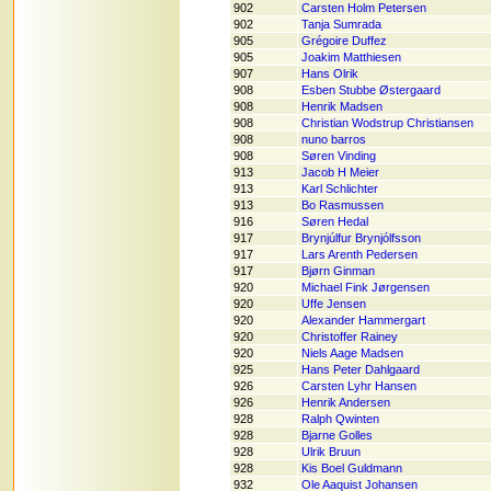
902
Carsten Holm Petersen
902
Tanja Sumrada
905
Grégoire Duffez
905
Joakim Matthiesen
907
Hans Olrik
908
Esben Stubbe Østergaard
908
Henrik Madsen
908
Christian Wodstrup Christiansen
908
nuno barros
908
Søren Vinding
913
Jacob H Meier
913
Karl Schlichter
913
Bo Rasmussen
916
Søren Hedal
917
Brynjúlfur Brynjólfsson
917
Lars Arenth Pedersen
917
Bjørn Ginman
920
Michael Fink Jørgensen
920
Uffe Jensen
920
Alexander Hammergart
920
Christoffer Rainey
920
Niels Aage Madsen
925
Hans Peter Dahlgaard
926
Carsten Lyhr Hansen
926
Henrik Andersen
928
Ralph Qwinten
928
Bjarne Golles
928
Ulrik Bruun
928
Kis Boel Guldmann
932
Ole Aaquist Johansen