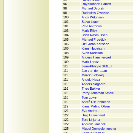
96
Ruysschaert Fabien
98
Michael Dvorak
98
Radoslaw Gwozdz
100
Andy Wilkinson
101
Steve Lister
101
Pete Antrobus
103
Mark Riley
104
Brian Rasmussen
105
Michael Frosdick
106
Ulf Göran Karlsson
106
Klaus Hubatsch
108
Sven Karlsson
109
Anders Hammergart
109
Mark Lopez
111
Jean-Philippe SIBLET
111
Jan van der Laan
111
Marcin Solowiej
111
Angelo Nava
115
Anders Søgaard
116
Theo Bakker
116
Perry Jonathan Smale
118
Tom Lowe
119
André Riis Ebbesen
119
Klaus Malling Olsen
121
Eva Andreu
122
Huig Ouwehand
122
Tero Linjama
122
Andrew Lansdell
125
Miguel Demeulemeester