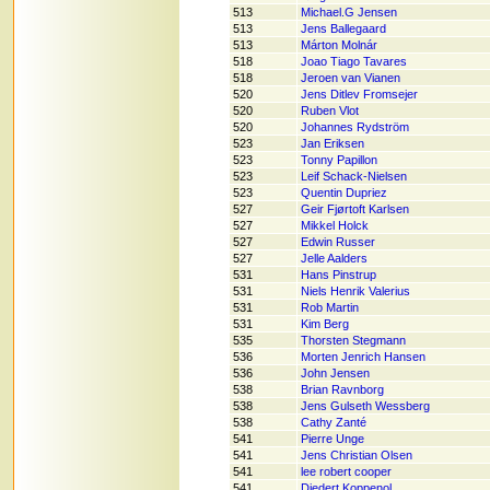
513
Michael.G Jensen
513
Jens Ballegaard
513
Márton Molnár
518
Joao Tiago Tavares
518
Jeroen van Vianen
520
Jens Ditlev Fromsejer
520
Ruben Vlot
520
Johannes Rydström
523
Jan Eriksen
523
Tonny Papillon
523
Leif Schack-Nielsen
523
Quentin Dupriez
527
Geir Fjørtoft Karlsen
527
Mikkel Holck
527
Edwin Russer
527
Jelle Aalders
531
Hans Pinstrup
531
Niels Henrik Valerius
531
Rob Martin
531
Kim Berg
535
Thorsten Stegmann
536
Morten Jenrich Hansen
536
John Jensen
538
Brian Ravnborg
538
Jens Gulseth Wessberg
538
Cathy Zanté
541
Pierre Unge
541
Jens Christian Olsen
541
lee robert cooper
541
Diedert Koppenol