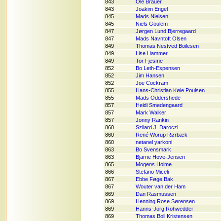
843
Ole Brauer
843
Joakim Engel
845
Mads Nielsen
845
Niels Goulem
847
Jørgen Lund Bjerregaard
847
Mads Navntoft Olsen
849
Thomas Nestved Boilesen
849
Lise Hammer
849
Tor Fjesme
852
Bo Leth-Espensen
852
Jim Hansen
852
Joe Cockram
855
Hans-Christian Køie Poulsen
855
Mads Oddershede
857
Heidi Smedengaard
857
Mark Walker
857
Jonny Rankin
860
Szilard J. Daroczi
860
René Worup Rørbæk
860
netanel yarkoni
863
Bo Svensmark
863
Bjarne Hove-Jensen
865
Mogens Holme
866
Stefano Miceli
867
Ebbe Føge Bak
867
Wouter van der Ham
869
Dan Rasmussen
869
Henning Rose Sørensen
869
Hanns-Jörg Rohwedder
869
Thomas Boll Kristensen