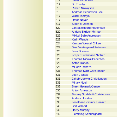
811
Omar Alshaheen
814
Bo Tureby
815
Ruben Nikolajsen
815
Andreas Bennetsen Boe
817
Ward Tamsyn
817
David Nayer
817
Steen E. Jensen
820
Jan Skjoldborg Kristensen
820
Anders Skriver Myrtue
822
Mikkel Bello Andreasen
822
Karin Wende
824
Karsten Wessel Eriksen
824
Bent Vestergaard Petersen
826
Jens Boesen
826
Jesper Brinkmann Nielsen
826
Thomas Nicolai Pedersen
826
Anton Blanch
826
Mi?osz ?wita?a
831
Thomas Kjær Christensen
831
Josh J Shaw
831
Jakob Ugelvig Christiansen
831
Mihaly Nyul
835
Steen Højmark-Jensen
835
Anton Arnesson
837
Tommy Studsholt Christensen
838
Anders Horsten
838
Jonathan Hemmer-Hansen
840
Bert Willaert
840
Harry Murphy
842
Flemming Søndergaard