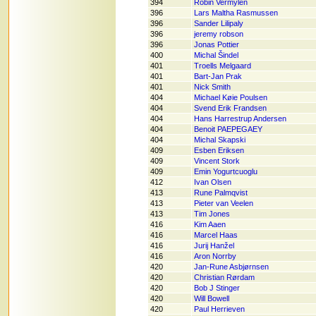
394
Robin Vermylen
396
Lars Maltha Rasmussen
396
Sander Lilipaly
396
jeremy robson
396
Jonas Pottier
400
Michal Šindel
401
Troells Melgaard
401
Bart-Jan Prak
401
Nick Smith
404
Michael Køie Poulsen
404
Svend Erik Frandsen
404
Hans Harrestrup Andersen
404
Benoit PAEPEGAEY
404
Michal Skapski
409
Esben Eriksen
409
Vincent Stork
409
Emin Yogurtcuoglu
412
Ivan Olsen
413
Rune Palmqvist
413
Pieter van Veelen
413
Tim Jones
416
Kim Aaen
416
Marcel Haas
416
Jurij Hanžel
416
Aron Norrby
420
Jan-Rune Asbjørnsen
420
Christian Rørdam
420
Bob J Stinger
420
Will Bowell
420
Paul Herrieven