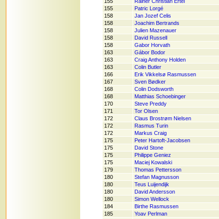
155
Rainer Christian Ertel
155
Patric Lorgé
158
Jan Jozef Celis
158
Joachim Bertrands
158
Julien Mazenauer
158
David Russell
158
Gabor Horvath
163
Gábor Bodor
163
Craig Anthony Holden
163
Colin Butler
166
Erik Vikkelsø Rasmussen
167
Sven Bødker
168
Colin Dodsworth
168
Matthias Schoebinger
170
Steve Preddy
171
Tor Olsen
172
Claus Brostrøm Nielsen
172
Rasmus Turin
172
Markus Craig
175
Peter Hartoft-Jacobsen
175
David Stone
175
Philippe Geniez
175
Maciej Kowalski
179
Thomas Pettersson
180
Stefan Magnusson
180
Teus Luijendijk
180
David Andersson
180
Simon Wellock
184
Birthe Rasmussen
185
Yoav Perlman