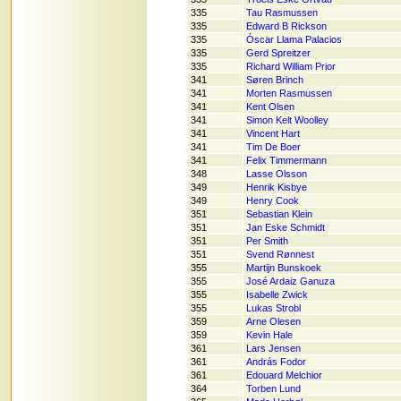
335
Tau Rasmussen
335
Edward B Rickson
335
Óscar Llama Palacios
335
Gerd Spreitzer
335
Richard William Prior
341
Søren Brinch
341
Morten Rasmussen
341
Kent Olsen
341
Simon Kelt Woolley
341
Vincent Hart
341
Tim De Boer
341
Felix Timmermann
348
Lasse Olsson
349
Henrik Kisbye
349
Henry Cook
351
Sebastian Klein
351
Jan Eske Schmidt
351
Per Smith
351
Svend Rønnest
355
Martijn Bunskoek
355
José Ardaiz Ganuza
355
Isabelle Zwick
355
Lukas Strobl
359
Arne Olesen
359
Kevin Hale
361
Lars Jensen
361
András Fodor
361
Edouard Melchior
364
Torben Lund