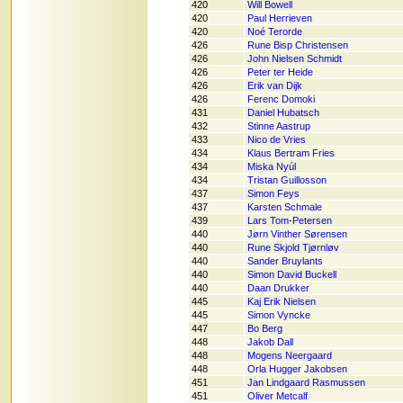
420
Will Bowell
420
Paul Herrieven
420
Noé Terorde
426
Rune Bisp Christensen
426
John Nielsen Schmidt
426
Peter ter Heide
426
Erik van Dijk
426
Ferenc Domoki
431
Daniel Hubatsch
432
Stinne Aastrup
433
Nico de Vries
434
Klaus Bertram Fries
434
Miska Nyúl
434
Tristan Guillosson
437
Simon Feys
437
Karsten Schmale
439
Lars Tom-Petersen
440
Jørn Vinther Sørensen
440
Rune Skjold Tjørnløv
440
Sander Bruylants
440
Simon David Buckell
440
Daan Drukker
445
Kaj Erik Nielsen
445
Simon Vyncke
447
Bo Berg
448
Jakob Dall
448
Mogens Neergaard
448
Orla Hugger Jakobsen
451
Jan Lindgaard Rasmussen
451
Oliver Metcalf