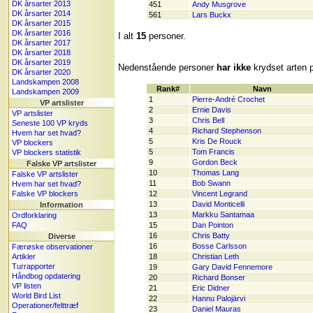
DK årsarter 2013
451
Andy Musgrove
DK årsarter 2014
561
Lars Buckx
DK årsarter 2015
DK årsarter 2016
I alt
15
personer.
DK årsarter 2017
DK årsarter 2018
DK årsarter 2019
Nedenstående personer
har ikke
krydset arten p
DK årsarter 2020
Landskampen 2008
Rank#
Navn
Landskampen 2009
1
Pierre-André Crochet
VP artslister
2
Ernie Davis
VP artslister
3
Chris Bell
Seneste 100 VP kryds
4
Richard Stephenson
Hvem har set hvad?
5
Kris De Rouck
VP blockers
5
Tom Francis
VP blockers statistik
9
Gordon Beck
Falske VP artslister
10
Thomas Lang
Falske VP artslister
11
Bob Swann
Hvem har set hvad?
Falske VP blockers
12
Vincent Legrand
13
David Monticelli
Information
13
Markku Santamaa
Ordforklaring
FAQ
15
Dan Pointon
16
Chris Batty
Diverse
16
Bosse Carlsson
Færøske observationer
Artikler
18
Christian Leth
Turrapporter
19
Gary David Fennemore
Håndbog opdatering
20
Richard Bonser
VP listen
21
Eric Didner
World Bird List
22
Hannu Palojärvi
Operationer/felttræf
23
Daniel Mauras