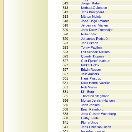
513
Jørgen Kabel
513
Michael.G Jensen
513
Jens Ballegaard
513
Márton Molnár
518
Joao Tiago Tavares
518
Jeroen van Vianen
520
Jens Ditlev Fromsejer
520
Ruben Vlot
520
Johannes Rydström
523
Jan Eriksen
523
Tonny Papillon
523
Leif Schack-Nielsen
523
Quentin Dupriez
527
Geir Fjørtoft Karlsen
527
Mikkel Holck
527
Edwin Russer
527
Jelle Aalders
531
Hans Pinstrup
531
Niels Henrik Valerius
531
Rob Martin
531
Kim Berg
535
Thorsten Stegmann
536
Morten Jenrich Hansen
536
John Jensen
538
Brian Ravnborg
538
Jens Gulseth Wessberg
538
Cathy Zanté
541
Pierre Unge
541
Jens Christian Olsen
541
lee robert cooper