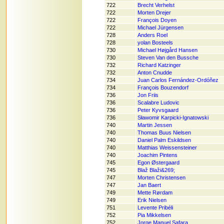
722
Brecht Verhelst
722
Morten Drejer
722
François Doyen
722
Michael Jürgensen
728
Anders Roel
728
yolan Bosteels
730
Michael Højgård Hansen
730
Steven Van den Bussche
732
Richard Katzinger
732
Anton Cnudde
734
Juan Carlos Fernández-Ordóñez
734
François Bouzendorf
736
Jon Friis
736
Scalabre Ludovic
736
Peter Kyvsgaard
736
Sławomir Karpicki-Ignatowski
740
Martin Jessen
740
Thomas Buus Nielsen
740
Daniel Palm Eskildsen
740
Matthias Weissensteiner
740
Joachim Pintens
745
Egon Østergaard
745
Blaž Blaži&269;
747
Morten Christensen
747
Jan Baert
749
Mette Rørdam
749
Erik Nielsen
751
Levente Pribéli
752
Pia Mikkelsen
752
Jorge Manuel Safara