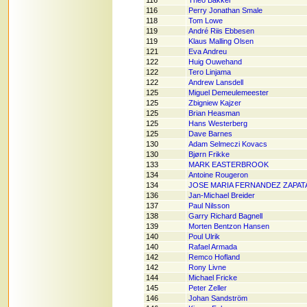
116
Theo Bakker
116
Perry Jonathan Smale
118
Tom Lowe
119
André Riis Ebbesen
119
Klaus Malling Olsen
121
Eva Andreu
122
Huig Ouwehand
122
Tero Linjama
122
Andrew Lansdell
125
Miguel Demeulemeester
125
Zbigniew Kajzer
125
Brian Heasman
125
Hans Westerberg
125
Dave Barnes
130
Adam Selmeczi Kovacs
130
Bjørn Frikke
133
MARK EASTERBROOK
134
Antoine Rougeron
134
JOSE MARIA FERNANDEZ ZAPAT
136
Jan-Michael Breider
137
Paul Nilsson
138
Garry Richard Bagnell
139
Morten Bentzon Hansen
140
Poul Ulrik
140
Rafael Armada
142
Remco Hofland
142
Rony Livne
144
Michael Fricke
145
Peter Zeller
146
Johan Sandström