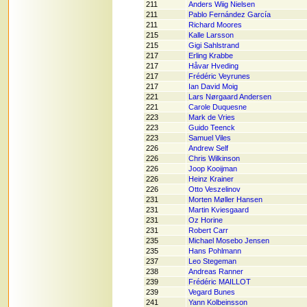
211
Anders Wiig Nielsen
211
Pablo Fernández García
211
Richard Moores
215
Kalle Larsson
215
Gigi Sahlstrand
217
Erling Krabbe
217
Håvar Hveding
217
Frédéric Veyrunes
217
Ian David Moig
221
Lars Nørgaard Andersen
221
Carole Duquesne
223
Mark de Vries
223
Guido Teenck
223
Samuel Viles
226
Andrew Self
226
Chris Wilkinson
226
Joop Kooijman
226
Heinz Krainer
226
Otto Veszelinov
231
Morten Møller Hansen
231
Martin Kviesgaard
231
Oz Horine
231
Robert Carr
235
Michael Mosebo Jensen
235
Hans Pohlmann
237
Leo Stegeman
238
Andreas Ranner
239
Frédéric MAILLOT
239
Vegard Bunes
241
Yann Kolbeinsson