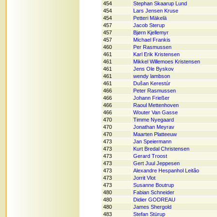
454
Stephan Skaarup Lund
454
Lars Jensen Kruse
454
Petteri Mäkelä
457
Jacob Sterup
457
Bjørn Kjellemyr
457
Michael Frankis
460
Per Rasmussen
461
Karl Erik Kristensen
461
Mikkel Willemoes Kristensen
461
Jens Ole Byskov
461
wendy lambson
461
Dušan Kerestúr
466
Peter Rasmussen
466
Johann Frießer
466
Raoul Mettenhoven
466
Wouter Van Gasse
470
Timme Nyegaard
470
Jonathan Meyrav
470
Maarten Platteeuw
473
Jan Speiermann
473
Kurt Bredal Christensen
473
Gerard Troost
473
Gert Juul Jeppesen
473
Alexandre Hespanhol Leitão
473
Jorrit Vlot
473
Susanne Boutrup
480
Fabian Schneider
480
Didier GODREAU
480
James Shergold
483
Stefan Stürup