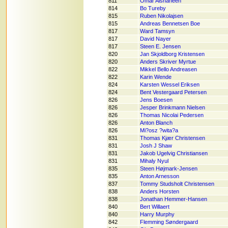
811
Omar Alshaheen
814
Bo Tureby
815
Ruben Nikolajsen
815
Andreas Bennetsen Boe
817
Ward Tamsyn
817
David Nayer
817
Steen E. Jensen
820
Jan Skjoldborg Kristensen
820
Anders Skriver Myrtue
822
Mikkel Bello Andreasen
822
Karin Wende
824
Karsten Wessel Eriksen
824
Bent Vestergaard Petersen
826
Jens Boesen
826
Jesper Brinkmann Nielsen
826
Thomas Nicolai Pedersen
826
Anton Blanch
826
Mi?osz ?wita?a
831
Thomas Kjær Christensen
831
Josh J Shaw
831
Jakob Ugelvig Christiansen
831
Mihaly Nyul
835
Steen Højmark-Jensen
835
Anton Arnesson
837
Tommy Studsholt Christensen
838
Anders Horsten
838
Jonathan Hemmer-Hansen
840
Bert Willaert
840
Harry Murphy
842
Flemming Søndergaard