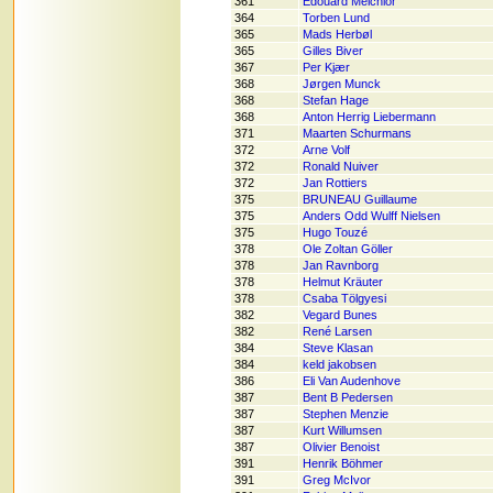
361
Edouard Melchior
364
Torben Lund
365
Mads Herbøl
365
Gilles Biver
367
Per Kjær
368
Jørgen Munck
368
Stefan Hage
368
Anton Herrig Liebermann
371
Maarten Schurmans
372
Arne Volf
372
Ronald Nuiver
372
Jan Rottiers
375
BRUNEAU Guillaume
375
Anders Odd Wulff Nielsen
375
Hugo Touzé
378
Ole Zoltan Göller
378
Jan Ravnborg
378
Helmut Kräuter
378
Csaba Tölgyesi
382
Vegard Bunes
382
René Larsen
384
Steve Klasan
384
keld jakobsen
386
Eli Van Audenhove
387
Bent B Pedersen
387
Stephen Menzie
387
Kurt Willumsen
387
Olivier Benoist
391
Henrik Böhmer
391
Greg McIvor