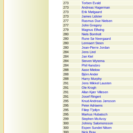
273
Torben Evald
273
Andreas Hagerman
273
Erik Mølgaard
273
James Lidster
277
Rasmus Due Nielsen
277
John Gregory
279
Magnus Elfwing
280
Niels Bomholt
280
Rune Sø Neergaard
280
Lennaert Steen
280
Jean-Pierre Jordan
284
Jens Lind
284
Jan Kiel
284
Steven Wytema
284
Phil Hansbro
288
Aase Mielow
288
Björn Ander
288
Harry Murphy
291
Jens Mikkel Lausten
291
Ole Krogh
291
Allan Kjær Villesen
291
Josef Ringert
295
Knud Andreas Jønsson
295
Peter Adriaens
295
Filiep T'jollyn
295
Markus Hubatsch
299
Stephen McAvoy
300
Johnny Salomonsson
300
Espen Sundet Nilsen
300
Nick Bray