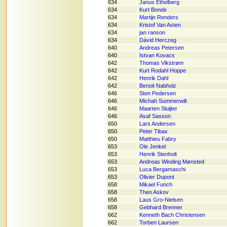
634
Janus Ethelberg
634
Kurt Bonde
634
Martijn Renders
634
Kristof Van Asten
634
jan ranson
634
Dávid Herczeg
640
Andreas Petersen
640
Istvan Kovacs
642
Thomas Vikstrøm
642
Kurt Rodahl Hoppe
642
Henrik Dahl
642
Benoit Nabholz
646
Sten Pedersen
646
Michah Summerwill
646
Maarten Sluijter
646
Asaf Sasson
650
Lars Andersen
650
Peter Tibax
650
Matthieu Fabry
653
Ole Jenkel
653
Henrik Stenholt
653
Andreas Winding Mønsted
653
Luca Bergamaschi
653
Olivier Dupont
658
Mikael Funch
658
Theo Askov
658
Laus Gro-Nielsen
658
Gebhard Brenner
662
Kenneth Bach Christensen
662
Torben Laursen