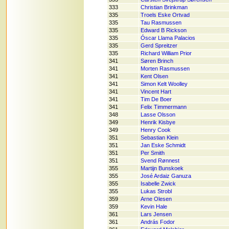
333
Christian Brinkman
335
Troels Eske Ortvad
335
Tau Rasmussen
335
Edward B Rickson
335
Óscar Llama Palacios
335
Gerd Spreitzer
335
Richard William Prior
341
Søren Brinch
341
Morten Rasmussen
341
Kent Olsen
341
Simon Kelt Woolley
341
Vincent Hart
341
Tim De Boer
341
Felix Timmermann
348
Lasse Olsson
349
Henrik Kisbye
349
Henry Cook
351
Sebastian Klein
351
Jan Eske Schmidt
351
Per Smith
351
Svend Rønnest
355
Martijn Bunskoek
355
José Ardaiz Ganuza
355
Isabelle Zwick
355
Lukas Strobl
359
Arne Olesen
359
Kevin Hale
361
Lars Jensen
361
András Fodor