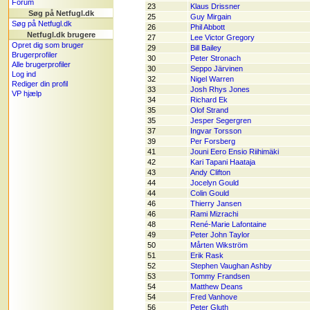
Forum
23
Klaus Drissner
Søg på Netfugl.dk
25
Guy Mirgain
Søg på Netfugl.dk
26
Phil Abbott
Netfugl.dk brugere
27
Lee Victor Gregory
Opret dig som bruger
29
Bill Bailey
Brugerprofiler
30
Peter Stronach
Alle brugerprofiler
30
Seppo Järvinen
Log ind
32
Nigel Warren
Rediger din profil
33
Josh Rhys Jones
VP hjælp
34
Richard Ek
35
Olof Strand
35
Jesper Segergren
37
Ingvar Torsson
39
Per Forsberg
41
Jouni Eero Ensio Riihimäki
42
Kari Tapani Haataja
43
Andy Clifton
44
Jocelyn Gould
44
Colin Gould
46
Thierry Jansen
46
Rami Mizrachi
48
René-Marie Lafontaine
49
Peter John Taylor
50
Mårten Wikström
51
Erik Rask
52
Stephen Vaughan Ashby
53
Tommy Frandsen
54
Matthew Deans
54
Fred Vanhove
56
Peter Gluth