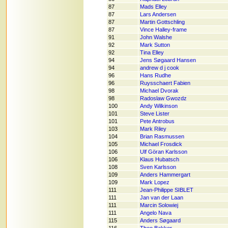
87
Mads Elley
87
Lars Andersen
87
Martin Gottschling
87
Vince Halley-frame
91
John Walshe
92
Mark Sutton
92
Tina Elley
94
Jens Søgaard Hansen
94
andrew d j cook
96
Hans Rudhe
96
Ruysschaert Fabien
98
Michael Dvorak
98
Radoslaw Gwozdz
100
Andy Wilkinson
101
Steve Lister
101
Pete Antrobus
103
Mark Riley
104
Brian Rasmussen
105
Michael Frosdick
106
Ulf Göran Karlsson
106
Klaus Hubatsch
108
Sven Karlsson
109
Anders Hammergart
109
Mark Lopez
111
Jean-Philippe SIBLET
111
Jan van der Laan
111
Marcin Solowiej
111
Angelo Nava
115
Anders Søgaard