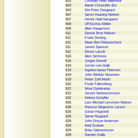
603
Christian Peter Bitterwolf
603
Martin Christoffer Bro
603
Kim Peter Daugaard
607
Søren Haaning Nielsen
607
Henrik Hald Nørgaard
609
Ulf Eschou Møller
609
Allan Haagensen
611
Dennis Broe Nielsen
611
Frank Desting
611
Klaas Bert Debusschere
611
James Spencer
611
Denes Laczik
616
Alick Simmons
616
Jurgen Dewolf
616
Jurrien van Deijk
619
Ingelise Aarøe Petersen
619
John Winkler Neumann
619
Petter Zahl Marki
622
Frode Falkenberg
622
Wout Opdekamp
622
Jeroen Vanheuverswyn
622
Helmut Schaffer
626
Lars Michael Løvstrøm Nielsen
626
Rasmus Bøgeskov Larsen
626
Göran Högstedt
629
Søren Nygaard
629
John Dreyer Andersen
629
Keld Scotwin
629
Brian Salomonsson
629
Damien Gailly