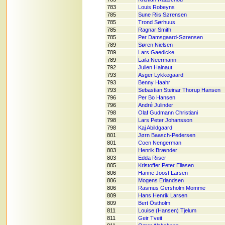
783
Louis Robeyns
785
Sune Riis Sørensen
785
Trond Sørhuus
785
Ragnar Smith
785
Per Damsgaard-Sørensen
789
Søren Nielsen
789
Lars Gaedicke
789
Laila Neermann
792
Julien Hainaut
793
Asger Lykkegaard
793
Benny Haahr
793
Sebastian Steinar Thorup Hansen
796
Per Bo Hansen
796
André Julinder
798
Olaf Gudmann Christiani
798
Lars Peter Johansson
798
Kaj Abildgaard
801
Jørn Baasch-Pedersen
801
Coen Nengerman
803
Henrik Brænder
803
Edda Riiser
805
Kristoffer Peter Eliasen
806
Hanne Joost Larsen
806
Mogens Erlandsen
806
Rasmus Gersholm Momme
809
Hans Henrik Larsen
809
Bert Östholm
811
Louise (Hansen) Tjelum
811
Geir Tveit