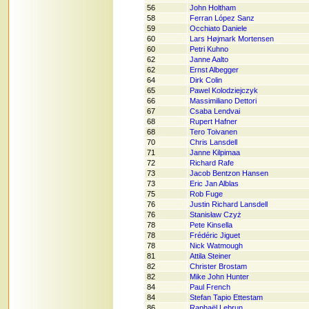
56
John Holtham
58
Ferran López Sanz
59
Occhiato Daniele
60
Lars Højmark Mortensen
60
Petri Kuhno
62
Janne Aalto
62
Ernst Albegger
64
Dirk Colin
65
Pawel Kolodziejczyk
66
Massimiliano Dettori
67
Csaba Lendvai
68
Rupert Hafner
68
Tero Toivanen
70
Chris Lansdell
71
Janne Kilpimaa
72
Richard Rafe
73
Jacob Bentzon Hansen
73
Eric Jan Alblas
75
Rob Fuge
76
Justin Richard Lansdell
76
Stanisław Czyż
78
Pete Kinsella
78
Frédéric Jiguet
78
Nick Watmough
81
Attila Steiner
82
Christer Brostam
82
Mike John Hunter
84
Paul French
84
Stefan Tapio Ettestam
86
Raphaël Lebrun