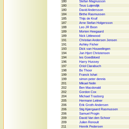
180
Stefan Magnusson
180
Teus Luijendijk
180
David Andersson
184
Birthe Rasmussen
185
Thijs de Kruif
187
Arne Stefan Holgersson
188
Leo JR Boon
189
Morten Heegaard
189
Nick Littlewood
191
Christian Andersen Jensen
191
Ashley Fisher
193
Dick van Houwelingen
194
Jan Hjort Christensen
194
Ies Goedbloed
196
Harry Hussey
197
Oriol Clarabuch
198
Bo Thoor
199
Franck Ishøi
199
simon peter dennis
201
Mikael Nelin
202
Ben Macdonald
202
Gordon Cox
204
Michael Trasborg
205
Hermann Leitner
206
Erik Groth-Andersen
206
Stig Kjærgaard Rasmussen
206
Samuel Progin
209
David Van den Schoor
209
Julien Renoult
211
Henrik Pedersen