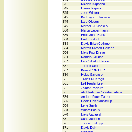
541
Diedert Koppenol
545
Hanne Kapala
545
Jens Wiberg
545
Bo Thyge Johansen
545
Lars Olsson
545
Marcel Gil Velasco
550
Martin Liebermann
550
Philip John Hack
550
Emil Lundahl
553
David Brian Collinge
554
Morten Kofoed-Hansen
554
Niels Poul Dreyer
554
Daniela Gruber
557
Lars Vilhelm Hansen
557
Torben Sebro
557
Bruno PORTIER
560
Helge Sørensen
561
Troels M. Krogh
561
Leif Frederiksen
561
Jelmer Poelstra
561
Abdulrahman Al-Sirhan Alenezi
566
Anders Peter Tøttrup
566
David Holst Manstrup
568
Lene Smith
568
Willem Bockx
570
Niels Aagaard
571
Sune Jepsen
571
Johan Emil Løje
571
David Dvir