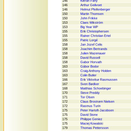
146
Kieran Fahy
146
Arthur Geilvoet
146
Helmut Pfeifenberger
150
Martin Thomsen
150
John Frikke
153
Claes Wikström
153
Big Year WP
155
Erik Christophersen
155
Rainer Christian Ertel
155
Patric Lorgé
158
Jan Jozef Celis
158
Joachim Bertrands
158
Julien Mazenauer
158
David Russell
158
Gabor Horvath
163
Gábor Bodor
163
Craig Anthony Holden
163
Colin Butler
166
Erik Vikkelsø Rasmussen
167
Sven Bødker
168
Matthias Schoebinger
170
Steve Preddy
171
Tor Olsen
172
Claus Brostrøm Nielsen
172
Rasmus Turin
175
Peter Hartoft-Jacobsen
175
David Stone
175
Philippe Geniez
175
Maciej Kowalski
179
Thomas Pettersson