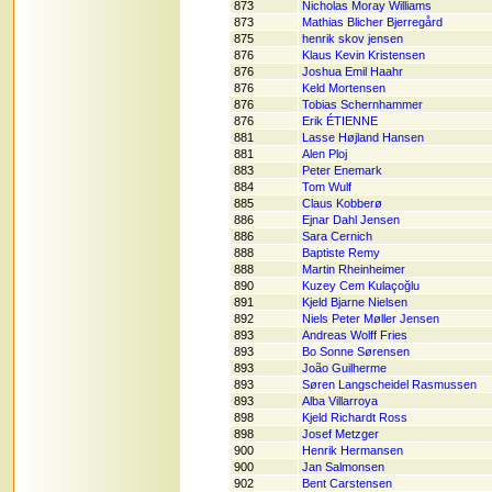
873
Nicholas Moray Williams
873
Mathias Blicher Bjerregård
875
henrik skov jensen
876
Klaus Kevin Kristensen
876
Joshua Emil Haahr
876
Keld Mortensen
876
Tobias Schernhammer
876
Erik ÉTIENNE
881
Lasse Højland Hansen
881
Alen Ploj
883
Peter Enemark
884
Tom Wulf
885
Claus Kobberø
886
Ejnar Dahl Jensen
886
Sara Cernich
888
Baptiste Remy
888
Martin Rheinheimer
890
Kuzey Cem Kulaçoğlu
891
Kjeld Bjarne Nielsen
892
Niels Peter Møller Jensen
893
Andreas Wolff Fries
893
Bo Sonne Sørensen
893
João Guilherme
893
Søren Langscheidel Rasmussen
893
Alba Villarroya
898
Kjeld Richardt Ross
898
Josef Metzger
900
Henrik Hermansen
900
Jan Salmonsen
902
Bent Carstensen