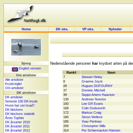
Home
DK obs.
VP obs.
Nyheder
Nedenstående personer
har
krydset arten på der
Sprog
English version
Rank#
Navn
Om artslister
7
Stewart Hinley
Alle artslister
8
Graeme Joynt
Krydsregler
28
Hugues DUFOURNY
Om artslister
37
Dominic Mitchell
DK artslister
39
Seppo Antero Haavisto
DK artslister
130
Andreas Noeske
Seneste 100 DK kryds
150
Lee GR Evans
Hvem har set hvad?
168
Colin Dodsworth
DK blockers
172
Markus Craig
DK blockers statistik
180
Simon Wellock
Årets Tophits
185
Yoav Perlman
DK årsarter 2010
269
Christopher Mills
DK årsarter 2011
DK årsarter 2012
314
Per Schiermacker-Hansen