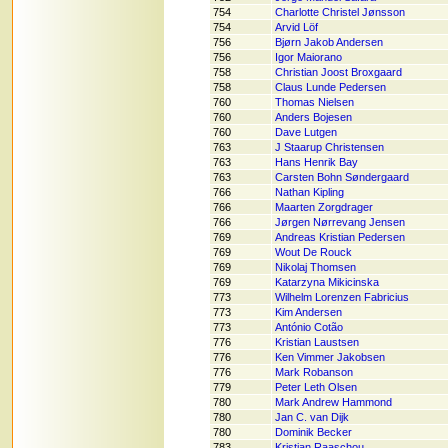
754
Charlotte Christel Jønsson
754
Arvid Löf
756
Bjørn Jakob Andersen
756
Igor Maiorano
758
Christian Joost Broxgaard
758
Claus Lunde Pedersen
760
Thomas Nielsen
760
Anders Bojesen
760
Dave Lutgen
763
J Staarup Christensen
763
Hans Henrik Bay
763
Carsten Bohn Søndergaard
766
Nathan Kipling
766
Maarten Zorgdrager
766
Jørgen Nørrevang Jensen
769
Andreas Kristian Pedersen
769
Wout De Rouck
769
Nikolaj Thomsen
769
Katarzyna Mikicinska
773
Wilhelm Lorenzen Fabricius
773
Kim Andersen
773
António Cotão
776
Kristian Laustsen
776
Ken Vimmer Jakobsen
776
Mark Robanson
779
Peter Leth Olsen
780
Mark Andrew Hammond
780
Jan C. van Dijk
780
Dominik Becker
783
Kristian Raaschou