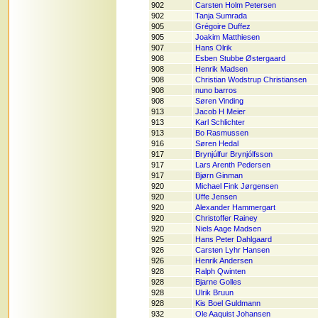
902
Carsten Holm Petersen
902
Tanja Sumrada
905
Grégoire Duffez
905
Joakim Matthiesen
907
Hans Olrik
908
Esben Stubbe Østergaard
908
Henrik Madsen
908
Christian Wodstrup Christiansen
908
nuno barros
908
Søren Vinding
913
Jacob H Meier
913
Karl Schlichter
913
Bo Rasmussen
916
Søren Hedal
917
Brynjúlfur Brynjólfsson
917
Lars Arenth Pedersen
917
Bjørn Ginman
920
Michael Fink Jørgensen
920
Uffe Jensen
920
Alexander Hammergart
920
Christoffer Rainey
920
Niels Aage Madsen
925
Hans Peter Dahlgaard
926
Carsten Lyhr Hansen
926
Henrik Andersen
928
Ralph Qwinten
928
Bjarne Golles
928
Ulrik Bruun
928
Kis Boel Guldmann
932
Ole Aaquist Johansen