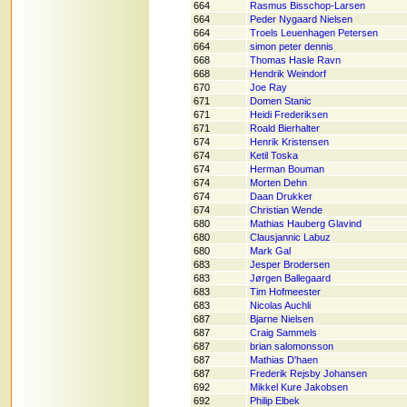
664
Rasmus Bisschop-Larsen
664
Peder Nygaard Nielsen
664
Troels Leuenhagen Petersen
664
simon peter dennis
668
Thomas Hasle Ravn
668
Hendrik Weindorf
670
Joe Ray
671
Domen Stanic
671
Heidi Frederiksen
671
Roald Bierhalter
674
Henrik Kristensen
674
Ketil Toska
674
Herman Bouman
674
Morten Dehn
674
Daan Drukker
674
Christian Wende
680
Mathias Hauberg Glavind
680
Clausjannic Labuz
680
Mark Gal
683
Jesper Brodersen
683
Jørgen Ballegaard
683
Tim Hofmeester
683
Nicolas Auchli
687
Bjarne Nielsen
687
Craig Sammels
687
brian salomonsson
687
Mathias D'haen
687
Frederik Rejsby Johansen
692
Mikkel Kure Jakobsen
692
Philip Elbek