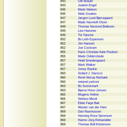
843
Ole Brauer
843
Joakim Engel
845
Mads Nielsen
845
Niels Goulem
847
Jørgen Lund Bjerregaard
847
Mads Navntoft Olsen
849
Thomas Nestved Boilesen
849
Lise Hammer
849
Tor Fjesme
852
Bo Leth-Espensen
852
Jim Hansen
852
Joe Cockram
855
Hans-Christian Køie Poulsen
855
Mads Oddershede
857
Heidi Smedengaard
857
Mark Walker
857
Jonny Rankin
860
Szilard J. Daroczi
860
René Worup Rørbæk
860
netanel yarkoni
863
Bo Svensmark
863
Bjarne Hove-Jensen
865
Mogens Holme
866
Stefano Miceli
867
Ebbe Føge Bak
867
Wouter van der Ham
869
Dan Rasmussen
869
Henning Rose Sørensen
869
Hanns-Jörg Rohwedder
869
Thomas Boll Kristensen