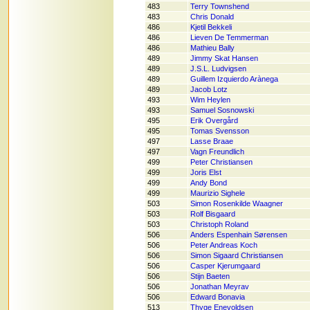
483
Terry Townshend
483
Chris Donald
486
Kjetil Bekkeli
486
Lieven De Temmerman
486
Mathieu Bally
489
Jimmy Skat Hansen
489
J.S.L. Ludvigsen
489
Guillem Izquierdo Arànega
489
Jacob Lotz
493
Wim Heylen
493
Samuel Sosnowski
495
Erik Overgård
495
Tomas Svensson
497
Lasse Braae
497
Vagn Freundlich
499
Peter Christiansen
499
Joris Elst
499
Andy Bond
499
Maurizio Sighele
503
Simon Rosenkilde Waagner
503
Rolf Bisgaard
503
Christoph Roland
506
Anders Espenhain Sørensen
506
Peter Andreas Koch
506
Simon Sigaard Christiansen
506
Casper Kjerumgaard
506
Stijn Baeten
506
Jonathan Meyrav
506
Edward Bonavia
513
Thyge Enevoldsen