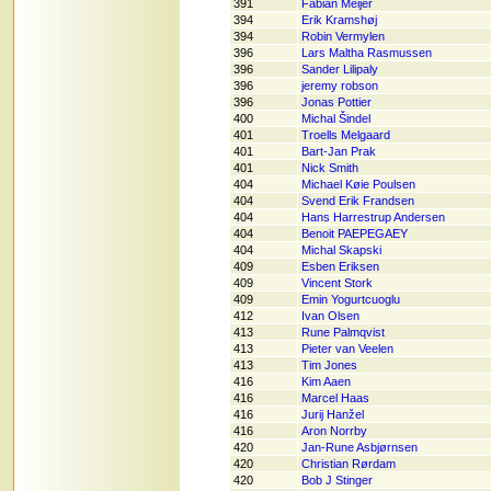
391
Fabian Meijer
394
Erik Kramshøj
394
Robin Vermylen
396
Lars Maltha Rasmussen
396
Sander Lilipaly
396
jeremy robson
396
Jonas Pottier
400
Michal Šindel
401
Troells Melgaard
401
Bart-Jan Prak
401
Nick Smith
404
Michael Køie Poulsen
404
Svend Erik Frandsen
404
Hans Harrestrup Andersen
404
Benoit PAEPEGAEY
404
Michal Skapski
409
Esben Eriksen
409
Vincent Stork
409
Emin Yogurtcuoglu
412
Ivan Olsen
413
Rune Palmqvist
413
Pieter van Veelen
413
Tim Jones
416
Kim Aaen
416
Marcel Haas
416
Jurij Hanžel
416
Aron Norrby
420
Jan-Rune Asbjørnsen
420
Christian Rørdam
420
Bob J Stinger