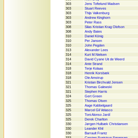
303
Jens Toftelund Madsen
303
Stuart Reeves
303
Thijs Valkenburg
303
Andrew Kinghorn
303
Peter Rass
308
Silas Kristian Krag Olofson
308
Andy Bates
310
Daniel König
310
Per Jansen
310
John Pegden
313
Alexander Lees
314
Kurt M.Nielsen
314
David Cyane Uit de Weerd
314
Ante Strand
318
Terje Kolaas
318
Henrik Korsbæk
318
Ole Amstrup
321
Kristian Birchvald Jensen
321
Thomas Galewski
321
Stephen Harris
324
Gert Green
325
Thomas Olsen
325
Aage Kabbelgaard
325
Marcel Gil Velasco
325
Toni Alonso Jardí
325
Derek Charlton
330
Jørgen Hulbæk Christiansen
330
Leander Khil
330
Barrault Frantz
333
Carsten Svejstrup Sørensen