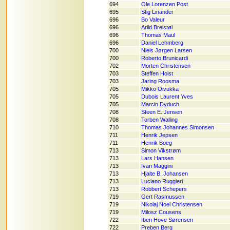
694
Ole Lorenzen Post
695
Stig Linander
696
Bo Valeur
696
Arild Breistøl
696
Thomas Maul
696
Daniel Lehmberg
700
Niels Jørgen Larsen
700
Roberto Brunicardi
702
Morten Christensen
703
Steffen Holst
703
Jaring Roosma
705
Mikko Oivukka
705
Dubois Laurent Yves
705
Marcin Dyduch
708
Steen E. Jensen
708
Torben Walling
710
Thomas Johannes Simonsen
711
Henrik Jepsen
711
Henrik Boeg
713
Simon Vikstrøm
713
Lars Hansen
713
Ivan Maggini
713
Hjalte B. Johansen
713
Luciano Ruggieri
713
Robbert Schepers
719
Gert Rasmussen
719
Nikolaj Noel Christensen
719
Milosz Cousens
722
Iben Hove Sørensen
722
Preben Berg