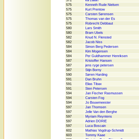
571
klil zaitlin
575
Kenneth Rude Nielsen
575
Kurt Prentow
575
Carsten Sørensen
575
Thomas van der Es
575
Robrecht Debbaut
580
Lars Smith
580
Bram Ubels
582
Knud N. Flensted
582
Jacob Niss
584
Simon Berg Pedersen
584
Kim Mogensen
584
Per Guldhammer Henriksen
587
Kristoffer Hansen
587
jens ryge petersen
587
Stijn Borny
590
Søren Harding
591
Dan Bruhn
591
Elias Tibax
591
Sten Petersen
594
Jan Fischer Rasmussen
594
Carsten Fog
594
Jo Bouwmeester
597
Jan Thomsen
597
Jelle Van den Berghe
597
Myriam Reyntens
597
Adrien DORIE
597
Luca Boscain
602
Mathias Vogdrup-Schmidt
603
Tommy Kaae