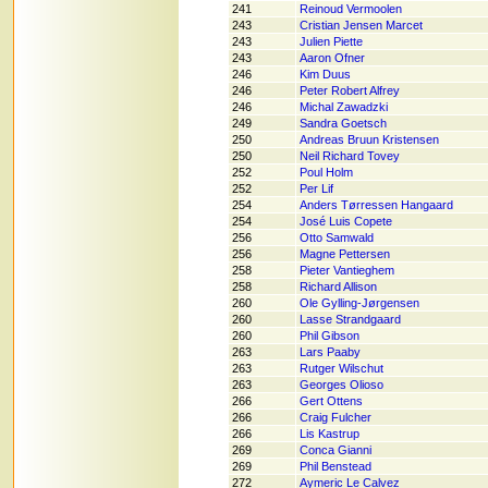
241
Reinoud Vermoolen
243
Cristian Jensen Marcet
243
Julien Piette
243
Aaron Ofner
246
Kim Duus
246
Peter Robert Alfrey
246
Michal Zawadzki
249
Sandra Goetsch
250
Andreas Bruun Kristensen
250
Neil Richard Tovey
252
Poul Holm
252
Per Lif
254
Anders Tørressen Hangaard
254
José Luis Copete
256
Otto Samwald
256
Magne Pettersen
258
Pieter Vantieghem
258
Richard Allison
260
Ole Gylling-Jørgensen
260
Lasse Strandgaard
260
Phil Gibson
263
Lars Paaby
263
Rutger Wilschut
263
Georges Olioso
266
Gert Ottens
266
Craig Fulcher
266
Lis Kastrup
269
Conca Gianni
269
Phil Benstead
272
Aymeric Le Calvez