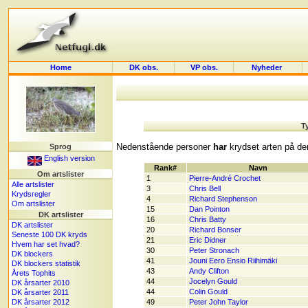
Home
DK obs.
VP obs.
Nyheder
T
Nedenstående personer
har
krydset arten på der
Sprog
English version
Rank#
Navn
Om artslister
1
Pierre-André Crochet
Alle artslister
3
Chris Bell
Krydsregler
4
Richard Stephenson
Om artslister
15
Dan Pointon
DK artslister
16
Chris Batty
DK artslister
20
Richard Bonser
Seneste 100 DK kryds
21
Eric Didner
Hvem har set hvad?
30
Peter Stronach
DK blockers
41
Jouni Eero Ensio Riihimäki
DK blockers statistik
43
Andy Clifton
Årets Tophits
44
Jocelyn Gould
DK årsarter 2010
44
Colin Gould
DK årsarter 2011
DK årsarter 2012
49
Peter John Taylor