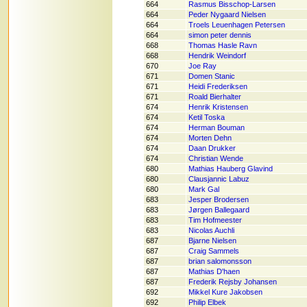
664
Rasmus Bisschop-Larsen
664
Peder Nygaard Nielsen
664
Troels Leuenhagen Petersen
664
simon peter dennis
668
Thomas Hasle Ravn
668
Hendrik Weindorf
670
Joe Ray
671
Domen Stanic
671
Heidi Frederiksen
671
Roald Bierhalter
674
Henrik Kristensen
674
Ketil Toska
674
Herman Bouman
674
Morten Dehn
674
Daan Drukker
674
Christian Wende
680
Mathias Hauberg Glavind
680
Clausjannic Labuz
680
Mark Gal
683
Jesper Brodersen
683
Jørgen Ballegaard
683
Tim Hofmeester
683
Nicolas Auchli
687
Bjarne Nielsen
687
Craig Sammels
687
brian salomonsson
687
Mathias D'haen
687
Frederik Rejsby Johansen
692
Mikkel Kure Jakobsen
692
Philip Elbek