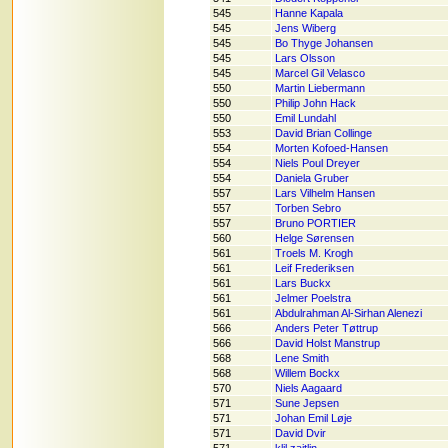
545
Hanne Kapala
545
Jens Wiberg
545
Bo Thyge Johansen
545
Lars Olsson
545
Marcel Gil Velasco
550
Martin Liebermann
550
Philip John Hack
550
Emil Lundahl
553
David Brian Collinge
554
Morten Kofoed-Hansen
554
Niels Poul Dreyer
554
Daniela Gruber
557
Lars Vilhelm Hansen
557
Torben Sebro
557
Bruno PORTIER
560
Helge Sørensen
561
Troels M. Krogh
561
Leif Frederiksen
561
Lars Buckx
561
Jelmer Poelstra
561
Abdulrahman Al-Sirhan Alenezi
566
Anders Peter Tøttrup
566
David Holst Manstrup
568
Lene Smith
568
Willem Bockx
570
Niels Aagaard
571
Sune Jepsen
571
Johan Emil Løje
571
David Dvir