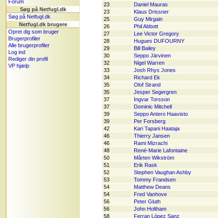
Forum
23
Daniel Mauras
Søg på Netfugl.dk
23
Klaus Drissner
Søg på Netfugl.dk
25
Guy Mirgain
Netfugl.dk brugere
26
Phil Abbott
Opret dig som bruger
27
Lee Victor Gregory
Brugerprofiler
28
Hugues DUFOURNY
Alle brugerprofiler
29
Bill Bailey
Log ind
30
Seppo Järvinen
Rediger din profil
32
Nigel Warren
VP hjælp
33
Josh Rhys Jones
34
Richard Ek
35
Olof Strand
35
Jesper Segergren
37
Ingvar Torsson
37
Dominic Mitchell
39
Seppo Antero Haavisto
39
Per Forsberg
42
Kari Tapani Haataja
46
Thierry Jansen
46
Rami Mizrachi
48
René-Marie Lafontaine
50
Mårten Wikström
51
Erik Rask
52
Stephen Vaughan Ashby
53
Tommy Frandsen
54
Matthew Deans
54
Fred Vanhove
56
Peter Gluth
56
John Holtham
58
Ferran López Sanz