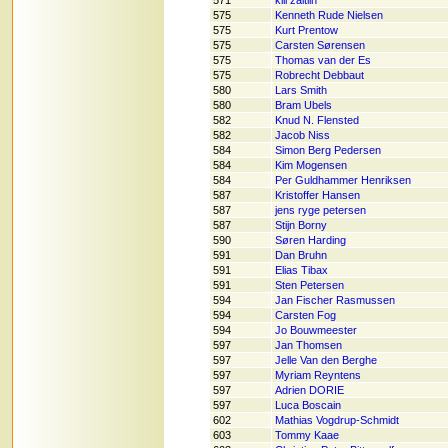
571
klil zaitlin
575
Kenneth Rude Nielsen
575
Kurt Prentow
575
Carsten Sørensen
575
Thomas van der Es
575
Robrecht Debbaut
580
Lars Smith
580
Bram Ubels
582
Knud N. Flensted
582
Jacob Niss
584
Simon Berg Pedersen
584
Kim Mogensen
584
Per Guldhammer Henriksen
587
Kristoffer Hansen
587
jens ryge petersen
587
Stijn Borny
590
Søren Harding
591
Dan Bruhn
591
Elias Tibax
591
Sten Petersen
594
Jan Fischer Rasmussen
594
Carsten Fog
594
Jo Bouwmeester
597
Jan Thomsen
597
Jelle Van den Berghe
597
Myriam Reyntens
597
Adrien DORIE
597
Luca Boscain
602
Mathias Vogdrup-Schmidt
603
Tommy Kaae