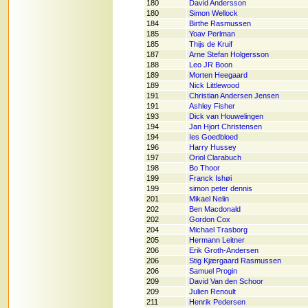
180
David Andersson
180
Simon Wellock
184
Birthe Rasmussen
185
Yoav Perlman
185
Thijs de Kruif
187
Arne Stefan Holgersson
188
Leo JR Boon
189
Morten Heegaard
189
Nick Littlewood
191
Christian Andersen Jensen
191
Ashley Fisher
193
Dick van Houwelingen
194
Jan Hjort Christensen
194
Ies Goedbloed
196
Harry Hussey
197
Oriol Clarabuch
198
Bo Thoor
199
Franck Ishøi
199
simon peter dennis
201
Mikael Nelin
202
Ben Macdonald
202
Gordon Cox
204
Michael Trasborg
205
Hermann Leitner
206
Erik Groth-Andersen
206
Stig Kjærgaard Rasmussen
206
Samuel Progin
209
David Van den Schoor
209
Julien Renoult
211
Henrik Pedersen