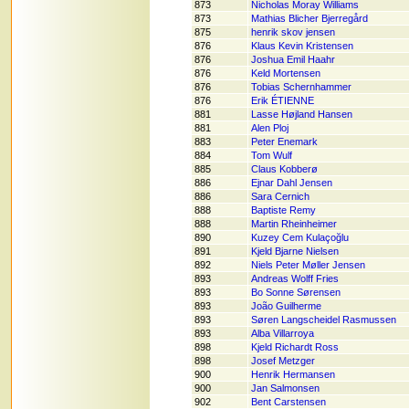
873
Nicholas Moray Williams
873
Mathias Blicher Bjerregård
875
henrik skov jensen
876
Klaus Kevin Kristensen
876
Joshua Emil Haahr
876
Keld Mortensen
876
Tobias Schernhammer
876
Erik ÉTIENNE
881
Lasse Højland Hansen
881
Alen Ploj
883
Peter Enemark
884
Tom Wulf
885
Claus Kobberø
886
Ejnar Dahl Jensen
886
Sara Cernich
888
Baptiste Remy
888
Martin Rheinheimer
890
Kuzey Cem Kulaçoğlu
891
Kjeld Bjarne Nielsen
892
Niels Peter Møller Jensen
893
Andreas Wolff Fries
893
Bo Sonne Sørensen
893
João Guilherme
893
Søren Langscheidel Rasmussen
893
Alba Villarroya
898
Kjeld Richardt Ross
898
Josef Metzger
900
Henrik Hermansen
900
Jan Salmonsen
902
Bent Carstensen