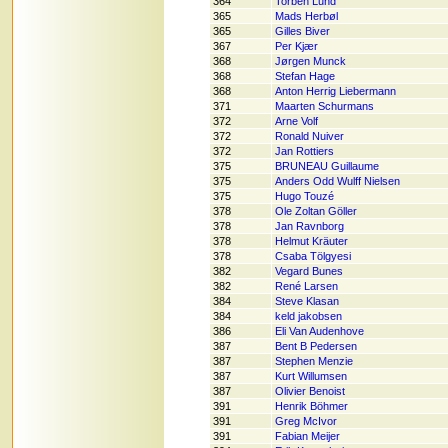
364
Torben Lund
365
Mads Herbøl
365
Gilles Biver
367
Per Kjær
368
Jørgen Munck
368
Stefan Hage
368
Anton Herrig Liebermann
371
Maarten Schurmans
372
Arne Volf
372
Ronald Nuiver
372
Jan Rottiers
375
BRUNEAU Guillaume
375
Anders Odd Wulff Nielsen
375
Hugo Touzé
378
Ole Zoltan Göller
378
Jan Ravnborg
378
Helmut Kräuter
378
Csaba Tölgyesi
382
Vegard Bunes
382
René Larsen
384
Steve Klasan
384
keld jakobsen
386
Eli Van Audenhove
387
Bent B Pedersen
387
Stephen Menzie
387
Kurt Willumsen
387
Olivier Benoist
391
Henrik Böhmer
391
Greg McIvor
391
Fabian Meijer