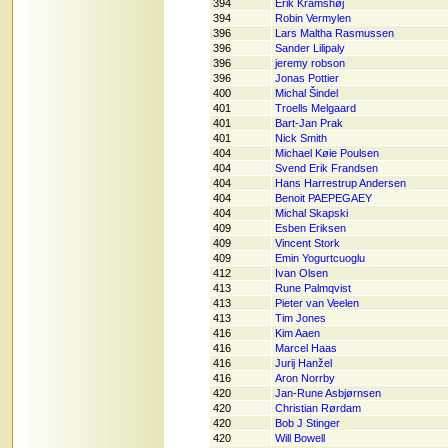
394
Erik Kramshøj
394
Robin Vermylen
396
Lars Maltha Rasmussen
396
Sander Lilipaly
396
jeremy robson
396
Jonas Pottier
400
Michal Šindel
401
Troells Melgaard
401
Bart-Jan Prak
401
Nick Smith
404
Michael Køie Poulsen
404
Svend Erik Frandsen
404
Hans Harrestrup Andersen
404
Benoit PAEPEGAEY
404
Michal Skapski
409
Esben Eriksen
409
Vincent Stork
409
Emin Yogurtcuoglu
412
Ivan Olsen
413
Rune Palmqvist
413
Pieter van Veelen
413
Tim Jones
416
Kim Aaen
416
Marcel Haas
416
Jurij Hanžel
416
Aron Norrby
420
Jan-Rune Asbjørnsen
420
Christian Rørdam
420
Bob J Stinger
420
Will Bowell