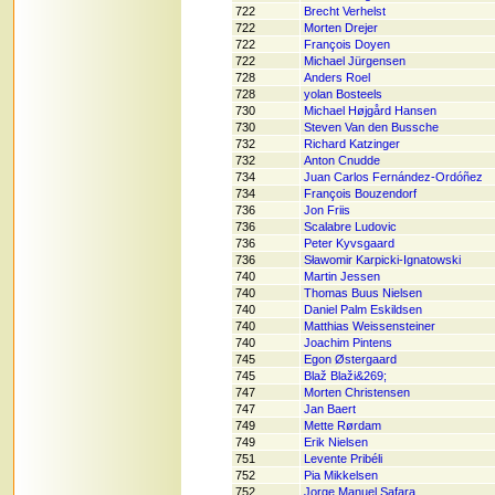
722
Brecht Verhelst
722
Morten Drejer
722
François Doyen
722
Michael Jürgensen
728
Anders Roel
728
yolan Bosteels
730
Michael Højgård Hansen
730
Steven Van den Bussche
732
Richard Katzinger
732
Anton Cnudde
734
Juan Carlos Fernández-Ordóñez
734
François Bouzendorf
736
Jon Friis
736
Scalabre Ludovic
736
Peter Kyvsgaard
736
Sławomir Karpicki-Ignatowski
740
Martin Jessen
740
Thomas Buus Nielsen
740
Daniel Palm Eskildsen
740
Matthias Weissensteiner
740
Joachim Pintens
745
Egon Østergaard
745
Blaž Blaži&269;
747
Morten Christensen
747
Jan Baert
749
Mette Rørdam
749
Erik Nielsen
751
Levente Pribéli
752
Pia Mikkelsen
752
Jorge Manuel Safara