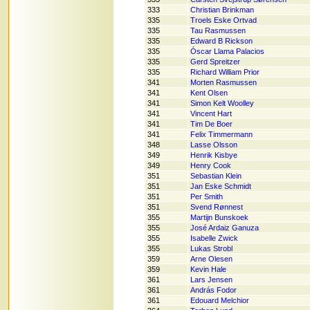
333
Christian Brinkman
335
Troels Eske Ortvad
335
Tau Rasmussen
335
Edward B Rickson
335
Óscar Llama Palacios
335
Gerd Spreitzer
335
Richard William Prior
341
Morten Rasmussen
341
Kent Olsen
341
Simon Kelt Woolley
341
Vincent Hart
341
Tim De Boer
341
Felix Timmermann
348
Lasse Olsson
349
Henrik Kisbye
349
Henry Cook
351
Sebastian Klein
351
Jan Eske Schmidt
351
Per Smith
351
Svend Rønnest
355
Martijn Bunskoek
355
José Ardaiz Ganuza
355
Isabelle Zwick
355
Lukas Strobl
359
Arne Olesen
359
Kevin Hale
361
Lars Jensen
361
András Fodor
361
Edouard Melchior