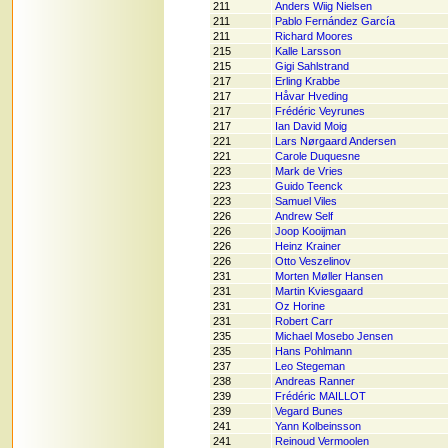
211
Anders Wiig Nielsen
211
Pablo Fernández García
211
Richard Moores
215
Kalle Larsson
215
Gigi Sahlstrand
217
Erling Krabbe
217
Håvar Hveding
217
Frédéric Veyrunes
217
Ian David Moig
221
Lars Nørgaard Andersen
221
Carole Duquesne
223
Mark de Vries
223
Guido Teenck
223
Samuel Viles
226
Andrew Self
226
Joop Kooijman
226
Heinz Krainer
226
Otto Veszelinov
231
Morten Møller Hansen
231
Martin Kviesgaard
231
Oz Horine
231
Robert Carr
235
Michael Mosebo Jensen
235
Hans Pohlmann
237
Leo Stegeman
238
Andreas Ranner
239
Frédéric MAILLOT
239
Vegard Bunes
241
Yann Kolbeinsson
241
Reinoud Vermoolen