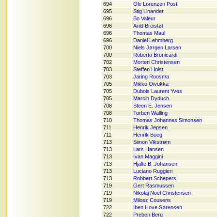
694
Ole Lorenzen Post
695
Stig Linander
696
Bo Valeur
696
Arild Breistøl
696
Thomas Maul
696
Daniel Lehmberg
700
Niels Jørgen Larsen
700
Roberto Brunicardi
702
Morten Christensen
703
Steffen Holst
703
Jaring Roosma
705
Mikko Oivukka
705
Dubois Laurent Yves
705
Marcin Dyduch
708
Steen E. Jensen
708
Torben Walling
710
Thomas Johannes Simonsen
711
Henrik Jepsen
711
Henrik Boeg
713
Simon Vikstrøm
713
Lars Hansen
713
Ivan Maggini
713
Hjalte B. Johansen
713
Luciano Ruggieri
713
Robbert Schepers
719
Gert Rasmussen
719
Nikolaj Noel Christensen
719
Milosz Cousens
722
Iben Hove Sørensen
722
Preben Berg