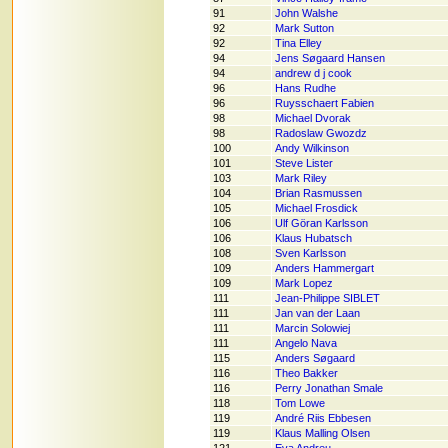
91
John Walshe
92
Mark Sutton
92
Tina Elley
94
Jens Søgaard Hansen
94
andrew d j cook
96
Hans Rudhe
96
Ruysschaert Fabien
98
Michael Dvorak
98
Radoslaw Gwozdz
100
Andy Wilkinson
101
Steve Lister
103
Mark Riley
104
Brian Rasmussen
105
Michael Frosdick
106
Ulf Göran Karlsson
106
Klaus Hubatsch
108
Sven Karlsson
109
Anders Hammergart
109
Mark Lopez
111
Jean-Philippe SIBLET
111
Jan van der Laan
111
Marcin Solowiej
111
Angelo Nava
115
Anders Søgaard
116
Theo Bakker
116
Perry Jonathan Smale
118
Tom Lowe
119
André Riis Ebbesen
119
Klaus Malling Olsen