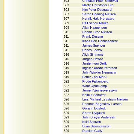
603
Christian Peter Bitterwolf
603
Martin Christoffer Bro
603
Kim Peter Daugaard
607
Søren Haaning Nielsen
607
Henrik Hald Nørgaard
609
Ulf Eschou Møller
609
Allan Haagensen
611
Dennis Broe Nielsen
611
Frank Desting
611
Klaas Bert Debusschere
611
James Spencer
611
Denes Laczik
616
Alick Simmons
616
Jurgen Dewolf
616
Jurrien van Deijk
619
Ingelise Aarøe Petersen
619
John Winkler Neumann
619
Petter Zahl Marki
622
Frode Falkenberg
622
Wout Opdekamp
622
Jeroen Vanheuverswyn
622
Helmut Schaffer
626
Lars Michael Løvstrøm Nielsen
626
Rasmus Bøgeskov Larsen
626
Göran Högstedt
629
Søren Nygaard
629
John Dreyer Andersen
629
Keld Scotwin
629
Brian Salomonsson
629
Damien Gailly