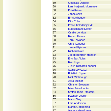
59
Occhiato Daniele
60
Lars Højmark Mortensen
60
Petri Kuhno
62
Janne Aalto
62
Ernst Albegger
64
Dirk Colin
65
Pawel Kolodziejczyk
66
Massimiliano Dettori
67
Csaba Lendvai
68
Rupert Hafner
68
Tero Toivanen
70
Chris Lansdell
71
Janne Kilpimaa
72
Richard Rafe
73
Jacob Bentzon Hansen
73
Eric Jan Alblas
75
Rob Fuge
76
Justin Richard Lansdell
76
Stanisław Czyż
78
Frédéric Jiguet
78
Nick Watmough
81
Attila Steiner
82
Christer Brostam
82
Mike John Hunter
84
Stefan Tapio Ettestam
86
Raphaël Lebrun
87
Mads Elley
87
Lars Andersen
87
Martin Gottschling
87
Vince Halley-frame