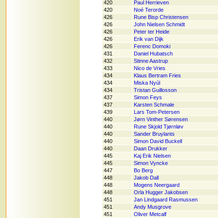
420
Paul Herrieven
420
Noé Terorde
426
Rune Bisp Christensen
426
John Nielsen Schmidt
426
Peter ter Heide
426
Erik van Dijk
426
Ferenc Domoki
431
Daniel Hubatsch
432
Stinne Aastrup
433
Nico de Vries
434
Klaus Bertram Fries
434
Miska Nyúl
434
Tristan Guillosson
437
Simon Feys
437
Karsten Schmale
439
Lars Tom-Petersen
440
Jørn Vinther Sørensen
440
Rune Skjold Tjørnløv
440
Sander Bruylants
440
Simon David Buckell
440
Daan Drukker
445
Kaj Erik Nielsen
445
Simon Vyncke
447
Bo Berg
448
Jakob Dall
448
Mogens Neergaard
448
Orla Hugger Jakobsen
451
Jan Lindgaard Rasmussen
451
Andy Musgrove
451
Oliver Metcalf