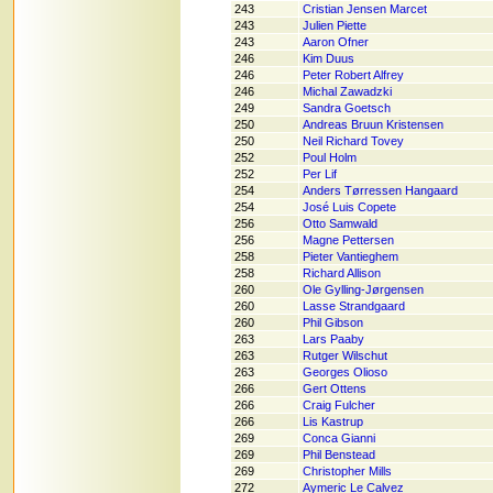
243
Cristian Jensen Marcet
243
Julien Piette
243
Aaron Ofner
246
Kim Duus
246
Peter Robert Alfrey
246
Michal Zawadzki
249
Sandra Goetsch
250
Andreas Bruun Kristensen
250
Neil Richard Tovey
252
Poul Holm
252
Per Lif
254
Anders Tørressen Hangaard
254
José Luis Copete
256
Otto Samwald
256
Magne Pettersen
258
Pieter Vantieghem
258
Richard Allison
260
Ole Gylling-Jørgensen
260
Lasse Strandgaard
260
Phil Gibson
263
Lars Paaby
263
Rutger Wilschut
263
Georges Olioso
266
Gert Ottens
266
Craig Fulcher
266
Lis Kastrup
269
Conca Gianni
269
Phil Benstead
269
Christopher Mills
272
Aymeric Le Calvez