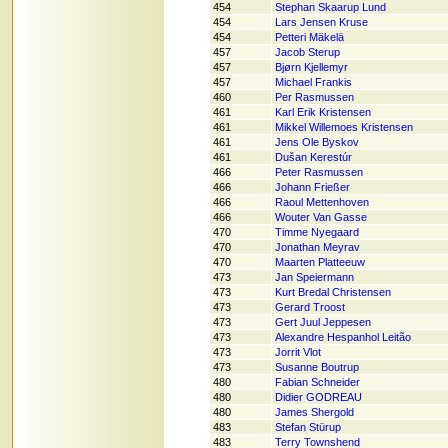
454
Stephan Skaarup Lund
454
Lars Jensen Kruse
454
Petteri Mäkelä
457
Jacob Sterup
457
Bjørn Kjellemyr
457
Michael Frankis
460
Per Rasmussen
461
Karl Erik Kristensen
461
Mikkel Willemoes Kristensen
461
Jens Ole Byskov
461
Dušan Kerestúr
466
Peter Rasmussen
466
Johann Frießer
466
Raoul Mettenhoven
466
Wouter Van Gasse
470
Timme Nyegaard
470
Jonathan Meyrav
470
Maarten Platteeuw
473
Jan Speiermann
473
Kurt Bredal Christensen
473
Gerard Troost
473
Gert Juul Jeppesen
473
Alexandre Hespanhol Leitão
473
Jorrit Vlot
473
Susanne Boutrup
480
Fabian Schneider
480
Didier GODREAU
480
James Shergold
483
Stefan Stürup
483
Terry Townshend