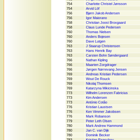
754
Charlotte Christel Jønsson
754
Arvid Löf
756
Bjørn Jakob Andersen
756
Igor Maiorano
758
Christian Joost Broxgaard
758
Claus Lunde Pedersen
760
Thomas Nielsen
760
Anders Bojesen
760
Dave Lutgen
763
J Staarup Christensen
763
Hans Henrik Bay
763
Carsten Bohn Søndergaard
766
Nathan Kipling
766
Maarten Zorgdrager
766
Jørgen Nørrevang Jensen
769
Andreas Kristian Pedersen
769
Wout De Rouck
769
Nikolaj Thomsen
769
Katarzyna Mikicinska
773
Wilhelm Lorenzen Fabricius
773
Kim Andersen
773
António Cotão
776
Kristian Laustsen
776
Ken Vimmer Jakobsen
776
Mark Robanson
779
Peter Leth Olsen
780
Mark Andrew Hammond
780
Jan C. van Dijk
780
Dominik Becker
783
Kristian Raaschou