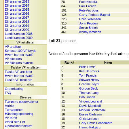
DK årsarter 2013
78
Pete Kinsella
DK årsarter 2014
84
Paul French
DK årsarter 2015
101
Pete Antrobus
DK årsarter 2016
138
Garry Richard Bagnell
DK årsarter 2017
226
Chris Wilkinson
DK årsarter 2018
310
John Pegden
DK årsarter 2019
341
Søren Brinch
DK årsarter 2020
461
wendy lambson
Landskampen 2008
Landskampen 2009
I alt
21
personer.
VP artslister
VP artslister
Seneste 100 VP kryds
Nedenstående personer
har ikke
krydset arten p
Hvem har set hvad?
VP blockers
Rank#
Navn
VP blockers statistik
2
Ernie Davis
Falske VP artslister
5
Kris De Rouck
Falske VP artslister
5
Tom Francis
Hvem har set hvad?
Falske VP blockers
7
Stewart Hinley
8
Graeme Joynt
Information
9
Gordon Beck
Ordforklaring
FAQ
10
Thomas Lang
11
Bob Swann
Diverse
12
Vincent Legrand
Færøske observationer
Artikler
13
David Monticelli
Turrapporter
13
Markku Santamaa
Håndbog opdatering
16
Bosse Carlsson
VP listen
18
Christian Leth
World Bird List
19
Gary David Fennemore
Operationer/felttræf
22
Hannu Palojärvi