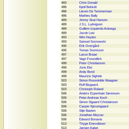
483
Chris Donald
486
Kjetil Bekkeli
486
Lieven De Temmerman
486
Mathieu Bally
489
Jimmy Skat Hansen
489
J.S.L. Ludvigsen
489
Guillem Izquierdo Arànega
489
Jacob Lotz
493
Wim Heylen
493
Samuel Sosnowski
495
Erik Overgård
495
Tomas Svensson
497
Lasse Braae
497
Vagn Freundlich
499
Peter Christiansen
499
Joris Elst
499
Andy Bond
499
Maurizio Sighele
503
Simon Rosenkilde Waagner
503
Rolf Bisgaard
503
Christoph Roland
506
Anders Espenhain Sørensen
506
Peter Andreas Koch
506
Simon Sigaard Christiansen
506
Casper Kjerumgaard
506
Stijn Baeten
506
Jonathan Meyrav
506
Edward Bonavia
513
Thyge Enevoldsen
513
Jørgen Kabel