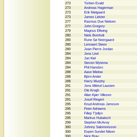
273
Torben Evald
273
Andreas Hagerman
273
Erik Mølgaard
273
James Lidster
277
Rasmus Due Nielsen
277
John Gregory
279
Magnus Elfwing
280
Niels Bomholt
280
Rune Sø Neergaard
280
Lennaert Steen
280
Jean-Pierre Jordan
284
Jens Lind
284
Jan Kiel
284
Steven Wytema
284
Phil Hansbro
288
Aase Mielow
288
Björn Ander
288
Harry Murphy
291
Jens Mikkel Lausten
291
Ole Krogh
291
Allan Kjær Villesen
291
Josef Ringert
295
Knud Andreas Jønsson
295
Peter Adriaens
295
Filiep T'jollyn
295
Markus Hubatsch
299
Stephen McAvoy
300
Johnny Salomonsson
300
Espen Sundet Nilsen
300
Nick Bray