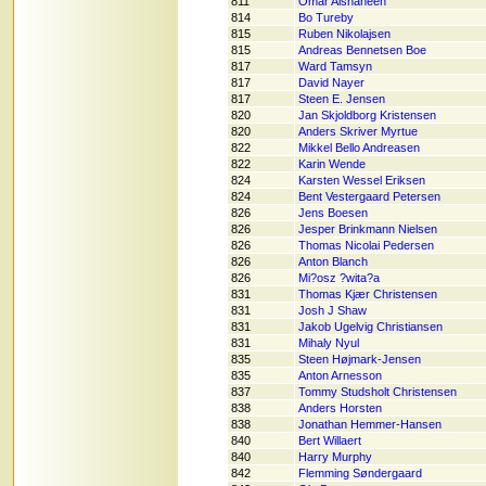
811
Omar Alshaheen
814
Bo Tureby
815
Ruben Nikolajsen
815
Andreas Bennetsen Boe
817
Ward Tamsyn
817
David Nayer
817
Steen E. Jensen
820
Jan Skjoldborg Kristensen
820
Anders Skriver Myrtue
822
Mikkel Bello Andreasen
822
Karin Wende
824
Karsten Wessel Eriksen
824
Bent Vestergaard Petersen
826
Jens Boesen
826
Jesper Brinkmann Nielsen
826
Thomas Nicolai Pedersen
826
Anton Blanch
826
Mi?osz ?wita?a
831
Thomas Kjær Christensen
831
Josh J Shaw
831
Jakob Ugelvig Christiansen
831
Mihaly Nyul
835
Steen Højmark-Jensen
835
Anton Arnesson
837
Tommy Studsholt Christensen
838
Anders Horsten
838
Jonathan Hemmer-Hansen
840
Bert Willaert
840
Harry Murphy
842
Flemming Søndergaard