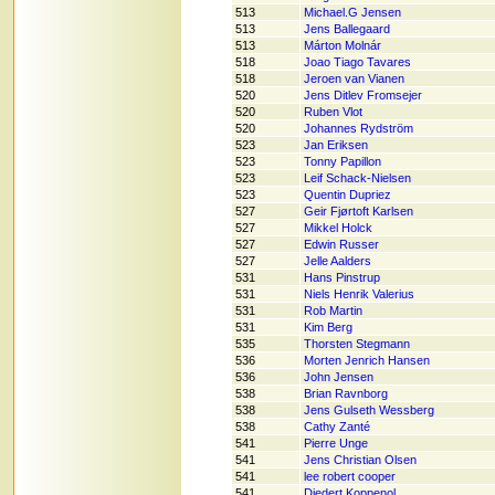
513
Michael.G Jensen
513
Jens Ballegaard
513
Márton Molnár
518
Joao Tiago Tavares
518
Jeroen van Vianen
520
Jens Ditlev Fromsejer
520
Ruben Vlot
520
Johannes Rydström
523
Jan Eriksen
523
Tonny Papillon
523
Leif Schack-Nielsen
523
Quentin Dupriez
527
Geir Fjørtoft Karlsen
527
Mikkel Holck
527
Edwin Russer
527
Jelle Aalders
531
Hans Pinstrup
531
Niels Henrik Valerius
531
Rob Martin
531
Kim Berg
535
Thorsten Stegmann
536
Morten Jenrich Hansen
536
John Jensen
538
Brian Ravnborg
538
Jens Gulseth Wessberg
538
Cathy Zanté
541
Pierre Unge
541
Jens Christian Olsen
541
lee robert cooper
541
Diedert Koppenol