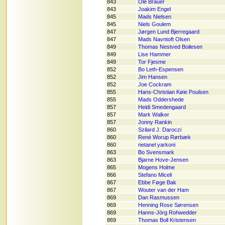
843
Ole Brauer
843
Joakim Engel
845
Mads Nielsen
845
Niels Goulem
847
Jørgen Lund Bjerregaard
847
Mads Navntoft Olsen
849
Thomas Nestved Boilesen
849
Lise Hammer
849
Tor Fjesme
852
Bo Leth-Espensen
852
Jim Hansen
852
Joe Cockram
855
Hans-Christian Køie Poulsen
855
Mads Oddershede
857
Heidi Smedengaard
857
Mark Walker
857
Jonny Rankin
860
Szilard J. Daroczi
860
René Worup Rørbæk
860
netanel yarkoni
863
Bo Svensmark
863
Bjarne Hove-Jensen
865
Mogens Holme
866
Stefano Miceli
867
Ebbe Føge Bak
867
Wouter van der Ham
869
Dan Rasmussen
869
Henning Rose Sørensen
869
Hanns-Jörg Rohwedder
869
Thomas Boll Kristensen