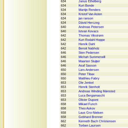
634
Janus Ethelberg
634
Kurt Bonde
634
Martijn Renders
634
Kristof Van Asten
634
jan ranson
634
Dávid Herczeg
640
Andreas Petersen
640
Istvan Kovacs
642
Thomas Vikstrøm
642
Kurt Rodahl Hoppe
642
Henrik Dahl
642
Benoit Nabholz
646
Sten Pedersen
646
Michah Summerwill
646
Maarten Sluijter
646
Asaf Sasson
650
Lars Andersen
650
Peter Tibax
650
Matthieu Fabry
653
Ole Jenkel
653
Henrik Stenholt
653
Andreas Winding Mønsted
653
Luca Bergamaschi
653
Olivier Dupont
658
Mikael Funch
658
Theo Askov
658
Laus Gro-Nielsen
658
Gebhard Brenner
662
Kenneth Bach Christensen
662
Torben Laursen