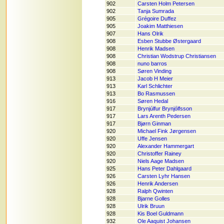
902
Carsten Holm Petersen
902
Tanja Sumrada
905
Grégoire Duffez
905
Joakim Matthiesen
907
Hans Olrik
908
Esben Stubbe Østergaard
908
Henrik Madsen
908
Christian Wodstrup Christiansen
908
nuno barros
908
Søren Vinding
913
Jacob H Meier
913
Karl Schlichter
913
Bo Rasmussen
916
Søren Hedal
917
Brynjúlfur Brynjólfsson
917
Lars Arenth Pedersen
917
Bjørn Ginman
920
Michael Fink Jørgensen
920
Uffe Jensen
920
Alexander Hammergart
920
Christoffer Rainey
920
Niels Aage Madsen
925
Hans Peter Dahlgaard
926
Carsten Lyhr Hansen
926
Henrik Andersen
928
Ralph Qwinten
928
Bjarne Golles
928
Ulrik Bruun
928
Kis Boel Guldmann
932
Ole Aaquist Johansen