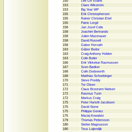
150
Lee GR Evans
153
Claes Wikström
153
Big Year WP
155
Erik Christophersen
155
Rainer Christian Ertel
155
Patric Lorgé
158
Jan Jozef Celis
158
Joachim Bertrands
158
Julien Mazenauer
158
David Russell
158
Gabor Horvath
163
Gábor Bodor
163
Craig Anthony Holden
163
Colin Butler
166
Erik Vikkelsø Rasmussen
167
Sven Bødker
168
Colin Dodsworth
168
Matthias Schoebinger
170
Steve Preddy
171
Tor Olsen
172
Claus Brostrøm Nielsen
172
Rasmus Turin
172
Markus Craig
175
Peter Hartoft-Jacobsen
175
David Stone
175
Philippe Geniez
175
Maciej Kowalski
179
Thomas Pettersson
180
Stefan Magnusson
180
Teus Luijendijk