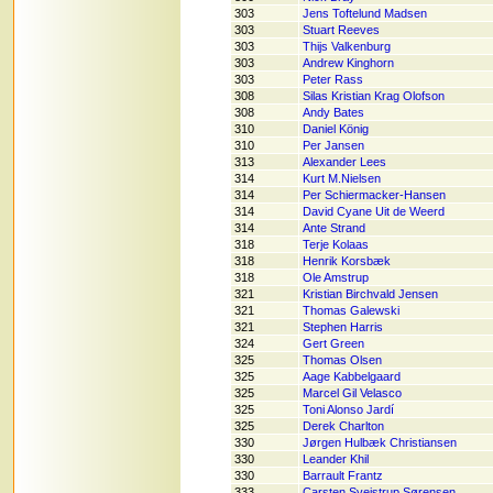
303
Jens Toftelund Madsen
303
Stuart Reeves
303
Thijs Valkenburg
303
Andrew Kinghorn
303
Peter Rass
308
Silas Kristian Krag Olofson
308
Andy Bates
310
Daniel König
310
Per Jansen
313
Alexander Lees
314
Kurt M.Nielsen
314
Per Schiermacker-Hansen
314
David Cyane Uit de Weerd
314
Ante Strand
318
Terje Kolaas
318
Henrik Korsbæk
318
Ole Amstrup
321
Kristian Birchvald Jensen
321
Thomas Galewski
321
Stephen Harris
324
Gert Green
325
Thomas Olsen
325
Aage Kabbelgaard
325
Marcel Gil Velasco
325
Toni Alonso Jardí
325
Derek Charlton
330
Jørgen Hulbæk Christiansen
330
Leander Khil
330
Barrault Frantz
333
Carsten Svejstrup Sørensen