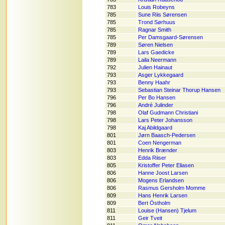
783
Louis Robeyns
785
Sune Riis Sørensen
785
Trond Sørhuus
785
Ragnar Smith
785
Per Damsgaard-Sørensen
789
Søren Nielsen
789
Lars Gaedicke
789
Laila Neermann
792
Julien Hainaut
793
Asger Lykkegaard
793
Benny Haahr
793
Sebastian Steinar Thorup Hansen
796
Per Bo Hansen
796
André Julinder
798
Olaf Gudmann Christiani
798
Lars Peter Johansson
798
Kaj Abildgaard
801
Jørn Baasch-Pedersen
801
Coen Nengerman
803
Henrik Brænder
803
Edda Riiser
805
Kristoffer Peter Eliasen
806
Hanne Joost Larsen
806
Mogens Erlandsen
806
Rasmus Gersholm Momme
809
Hans Henrik Larsen
809
Bert Östholm
811
Louise (Hansen) Tjelum
811
Geir Tveit