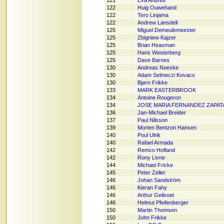
121
Eva Andreu
122
Huig Ouwehand
122
Tero Linjama
122
Andrew Lansdell
125
Miguel Demeulemeester
125
Zbigniew Kajzer
125
Brian Heasman
125
Hans Westerberg
125
Dave Barnes
130
Andreas Noeske
130
Adam Selmeczi Kovacs
130
Bjørn Frikke
133
MARK EASTERBROOK
134
Antoine Rougeron
134
JOSE MARIA FERNANDEZ ZAPAT
136
Jan-Michael Breider
137
Paul Nilsson
139
Morten Bentzon Hansen
140
Poul Ulrik
140
Rafael Armada
142
Remco Hofland
142
Rony Livne
144
Michael Fricke
145
Peter Zeller
146
Johan Sandström
146
Kieran Fahy
146
Arthur Geilvoet
146
Helmut Pfeifenberger
150
Martin Thomsen
150
John Frikke