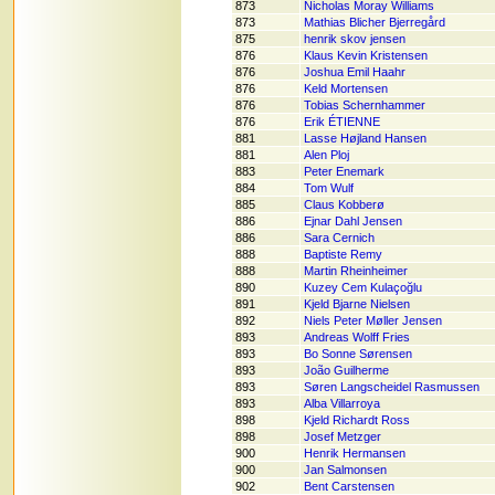
873
Nicholas Moray Williams
873
Mathias Blicher Bjerregård
875
henrik skov jensen
876
Klaus Kevin Kristensen
876
Joshua Emil Haahr
876
Keld Mortensen
876
Tobias Schernhammer
876
Erik ÉTIENNE
881
Lasse Højland Hansen
881
Alen Ploj
883
Peter Enemark
884
Tom Wulf
885
Claus Kobberø
886
Ejnar Dahl Jensen
886
Sara Cernich
888
Baptiste Remy
888
Martin Rheinheimer
890
Kuzey Cem Kulaçoğlu
891
Kjeld Bjarne Nielsen
892
Niels Peter Møller Jensen
893
Andreas Wolff Fries
893
Bo Sonne Sørensen
893
João Guilherme
893
Søren Langscheidel Rasmussen
893
Alba Villarroya
898
Kjeld Richardt Ross
898
Josef Metzger
900
Henrik Hermansen
900
Jan Salmonsen
902
Bent Carstensen