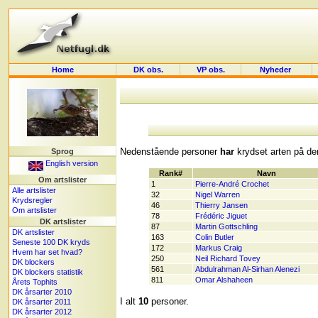
Home
DK obs.
VP obs.
Nyheder
Nedenstående personer
har
krydset arten på der
Sprog
English version
Rank#
Navn
Om artslister
1
Pierre-André Crochet
Alle artslister
32
Nigel Warren
Krydsregler
46
Thierry Jansen
Om artslister
78
Frédéric Jiguet
DK artslister
87
Martin Gottschling
DK artslister
163
Colin Butler
Seneste 100 DK kryds
172
Markus Craig
Hvem har set hvad?
250
Neil Richard Tovey
DK blockers
561
Abdulrahman Al-Sirhan Alenezi
DK blockers statistik
811
Omar Alshaheen
Årets Tophits
DK årsarter 2010
I alt
10
personer.
DK årsarter 2011
DK årsarter 2012