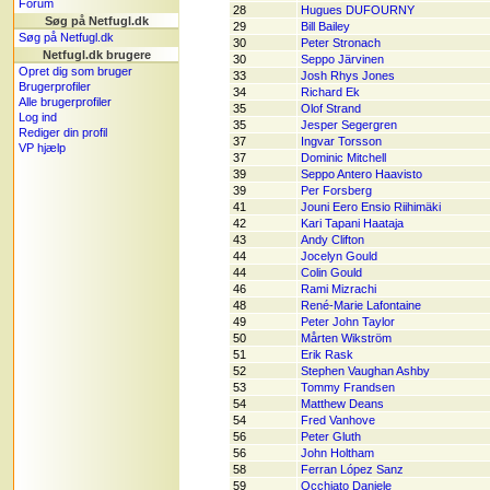
Forum
28
Hugues DUFOURNY
Søg på Netfugl.dk
29
Bill Bailey
Søg på Netfugl.dk
30
Peter Stronach
Netfugl.dk brugere
30
Seppo Järvinen
Opret dig som bruger
33
Josh Rhys Jones
Brugerprofiler
34
Richard Ek
Alle brugerprofiler
35
Olof Strand
Log ind
35
Jesper Segergren
Rediger din profil
37
Ingvar Torsson
VP hjælp
37
Dominic Mitchell
39
Seppo Antero Haavisto
39
Per Forsberg
41
Jouni Eero Ensio Riihimäki
42
Kari Tapani Haataja
43
Andy Clifton
44
Jocelyn Gould
44
Colin Gould
46
Rami Mizrachi
48
René-Marie Lafontaine
49
Peter John Taylor
50
Mårten Wikström
51
Erik Rask
52
Stephen Vaughan Ashby
53
Tommy Frandsen
54
Matthew Deans
54
Fred Vanhove
56
Peter Gluth
56
John Holtham
58
Ferran López Sanz
59
Occhiato Daniele