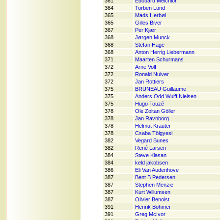
361
Edouard Melchior
364
Torben Lund
365
Mads Herbøl
365
Gilles Biver
367
Per Kjær
368
Jørgen Munck
368
Stefan Hage
368
Anton Herrig Liebermann
371
Maarten Schurmans
372
Arne Volf
372
Ronald Nuiver
372
Jan Rottiers
375
BRUNEAU Guillaume
375
Anders Odd Wulff Nielsen
375
Hugo Touzé
378
Ole Zoltan Göller
378
Jan Ravnborg
378
Helmut Kräuter
378
Csaba Tölgyesi
382
Vegard Bunes
382
René Larsen
384
Steve Klasan
384
keld jakobsen
386
Eli Van Audenhove
387
Bent B Pedersen
387
Stephen Menzie
387
Kurt Willumsen
387
Olivier Benoist
391
Henrik Böhmer
391
Greg McIvor