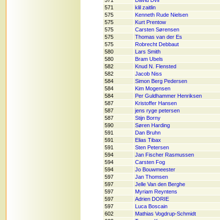
571
David Dvir
571
klil zaitlin
575
Kenneth Rude Nielsen
575
Kurt Prentow
575
Carsten Sørensen
575
Thomas van der Es
575
Robrecht Debbaut
580
Lars Smith
580
Bram Ubels
582
Knud N. Flensted
582
Jacob Niss
584
Simon Berg Pedersen
584
Kim Mogensen
584
Per Guldhammer Henriksen
587
Kristoffer Hansen
587
jens ryge petersen
587
Stijn Borny
590
Søren Harding
591
Dan Bruhn
591
Elias Tibax
591
Sten Petersen
594
Jan Fischer Rasmussen
594
Carsten Fog
594
Jo Bouwmeester
597
Jan Thomsen
597
Jelle Van den Berghe
597
Myriam Reyntens
597
Adrien DORIE
597
Luca Boscain
602
Mathias Vogdrup-Schmidt