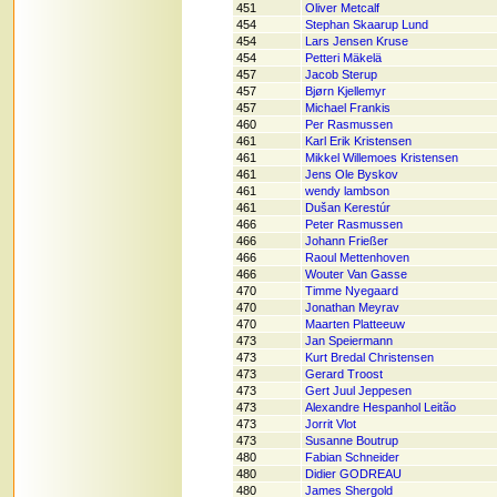
451
Oliver Metcalf
454
Stephan Skaarup Lund
454
Lars Jensen Kruse
454
Petteri Mäkelä
457
Jacob Sterup
457
Bjørn Kjellemyr
457
Michael Frankis
460
Per Rasmussen
461
Karl Erik Kristensen
461
Mikkel Willemoes Kristensen
461
Jens Ole Byskov
461
wendy lambson
461
Dušan Kerestúr
466
Peter Rasmussen
466
Johann Frießer
466
Raoul Mettenhoven
466
Wouter Van Gasse
470
Timme Nyegaard
470
Jonathan Meyrav
470
Maarten Platteeuw
473
Jan Speiermann
473
Kurt Bredal Christensen
473
Gerard Troost
473
Gert Juul Jeppesen
473
Alexandre Hespanhol Leitão
473
Jorrit Vlot
473
Susanne Boutrup
480
Fabian Schneider
480
Didier GODREAU
480
James Shergold