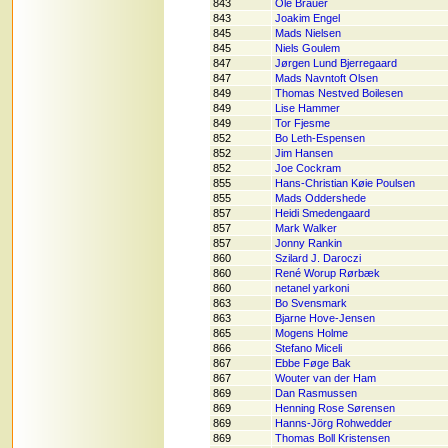
843
Ole Brauer
843
Joakim Engel
845
Mads Nielsen
845
Niels Goulem
847
Jørgen Lund Bjerregaard
847
Mads Navntoft Olsen
849
Thomas Nestved Boilesen
849
Lise Hammer
849
Tor Fjesme
852
Bo Leth-Espensen
852
Jim Hansen
852
Joe Cockram
855
Hans-Christian Køie Poulsen
855
Mads Oddershede
857
Heidi Smedengaard
857
Mark Walker
857
Jonny Rankin
860
Szilard J. Daroczi
860
René Worup Rørbæk
860
netanel yarkoni
863
Bo Svensmark
863
Bjarne Hove-Jensen
865
Mogens Holme
866
Stefano Miceli
867
Ebbe Føge Bak
867
Wouter van der Ham
869
Dan Rasmussen
869
Henning Rose Sørensen
869
Hanns-Jörg Rohwedder
869
Thomas Boll Kristensen