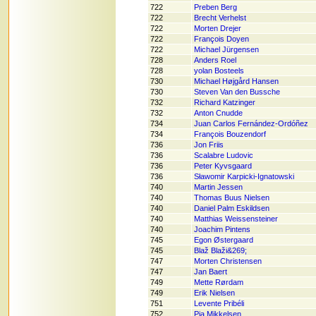
722
Preben Berg
722
Brecht Verhelst
722
Morten Drejer
722
François Doyen
722
Michael Jürgensen
728
Anders Roel
728
yolan Bosteels
730
Michael Højgård Hansen
730
Steven Van den Bussche
732
Richard Katzinger
732
Anton Cnudde
734
Juan Carlos Fernández-Ordóñez
734
François Bouzendorf
736
Jon Friis
736
Scalabre Ludovic
736
Peter Kyvsgaard
736
Sławomir Karpicki-Ignatowski
740
Martin Jessen
740
Thomas Buus Nielsen
740
Daniel Palm Eskildsen
740
Matthias Weissensteiner
740
Joachim Pintens
745
Egon Østergaard
745
Blaž Blaži&269;
747
Morten Christensen
747
Jan Baert
749
Mette Rørdam
749
Erik Nielsen
751
Levente Pribéli
752
Pia Mikkelsen