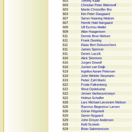
603
Tommy Kaae
603
Christian Peter Bitterwolf
603
Martin Christoffer Bro
603
Kim Peter Daugaard
607
Søren Haaning Nielsen
607
Henrik Hald Nørgaard
609
Ulf Eschou Møller
609
Allan Haagensen
611
Dennis Broe Nielsen
611
Frank Desting
611
Klaas Bert Debusschere
611
James Spencer
611
Denes Laczik
616
Alick Simmons
616
Jurgen Dewolf
616
Jurrien van Deijk
619
Ingelise Aarøe Petersen
619
John Winkler Neumann
619
Petter Zahl Marki
622
Frode Falkenberg
622
Wout Opdekamp
622
Jeroen Vanheuverswyn
622
Helmut Schaffer
626
Lars Michael Løvstrøm Nielsen
626
Rasmus Bøgeskov Larsen
626
Göran Högstedt
629
Søren Nygaard
629
John Dreyer Andersen
629
Keld Scotwin
629
Brian Salomonsson