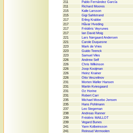
211
Pablo Fernández García
211
Richard Moores
215
Kalle Larsson
215
Gigi Sahlstrand
217
Erling Krabbe
217
Håvar Hveding
217
Frédéric Veyrunes
217
Ian David Moig
221
Lars Nørgaard Andersen
221
Carole Duquesne
223
Mark de Vries
223
Guido Teenck
223
Samuel Viles
226
Andrew Self
226
Chris Wilkinson
226
Joop Kooijman
226
Heinz Krainer
226
Otto Veszelinov
231
Morten Møller Hansen
231
Martin Kviesgaard
231
Oz Horine
231
Robert Carr
235
Michael Mosebo Jensen
235
Hans Pohlmann
237
Leo Stegeman
238
Andreas Ranner
239
Frédéric MAILLOT
239
Vegard Bunes
241
Yann Kolbeinsson
241
Reinoud Vermoolen