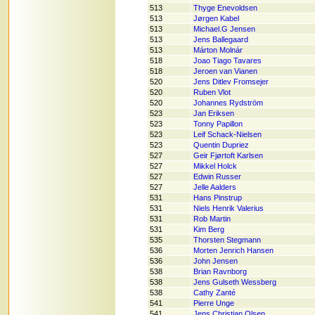
513
Thyge Enevoldsen
513
Jørgen Kabel
513
Michael.G Jensen
513
Jens Ballegaard
513
Márton Molnár
518
Joao Tiago Tavares
518
Jeroen van Vianen
520
Jens Ditlev Fromsejer
520
Ruben Vlot
520
Johannes Rydström
523
Jan Eriksen
523
Tonny Papillon
523
Leif Schack-Nielsen
523
Quentin Dupriez
527
Geir Fjørtoft Karlsen
527
Mikkel Holck
527
Edwin Russer
527
Jelle Aalders
531
Hans Pinstrup
531
Niels Henrik Valerius
531
Rob Martin
531
Kim Berg
535
Thorsten Stegmann
536
Morten Jenrich Hansen
536
John Jensen
538
Brian Ravnborg
538
Jens Gulseth Wessberg
538
Cathy Zanté
541
Pierre Unge
541
Jens Christian Olsen