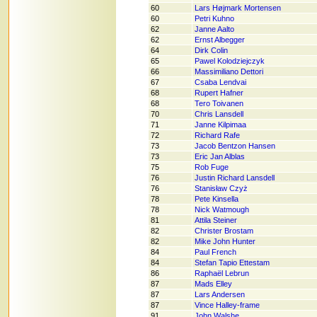
60
Lars Højmark Mortensen
60
Petri Kuhno
62
Janne Aalto
62
Ernst Albegger
64
Dirk Colin
65
Pawel Kolodziejczyk
66
Massimiliano Dettori
67
Csaba Lendvai
68
Rupert Hafner
68
Tero Toivanen
70
Chris Lansdell
71
Janne Kilpimaa
72
Richard Rafe
73
Jacob Bentzon Hansen
73
Eric Jan Alblas
75
Rob Fuge
76
Justin Richard Lansdell
76
Stanisław Czyż
78
Pete Kinsella
78
Nick Watmough
81
Attila Steiner
82
Christer Brostam
82
Mike John Hunter
84
Paul French
84
Stefan Tapio Ettestam
86
Raphaël Lebrun
87
Mads Elley
87
Lars Andersen
87
Vince Halley-frame
91
John Walshe