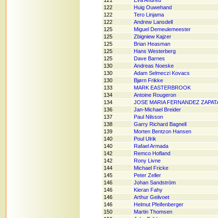
121
Eva Andreu
122
Huig Ouwehand
122
Tero Linjama
122
Andrew Lansdell
125
Miguel Demeulemeester
125
Zbigniew Kajzer
125
Brian Heasman
125
Hans Westerberg
125
Dave Barnes
130
Andreas Noeske
130
Adam Selmeczi Kovacs
130
Bjørn Frikke
133
MARK EASTERBROOK
134
Antoine Rougeron
134
JOSE MARIA FERNANDEZ ZAPAT
136
Jan-Michael Breider
137
Paul Nilsson
138
Garry Richard Bagnell
139
Morten Bentzon Hansen
140
Poul Ulrik
140
Rafael Armada
142
Remco Hofland
142
Rony Livne
144
Michael Fricke
145
Peter Zeller
146
Johan Sandström
146
Kieran Fahy
146
Arthur Geilvoet
146
Helmut Pfeifenberger
150
Martin Thomsen