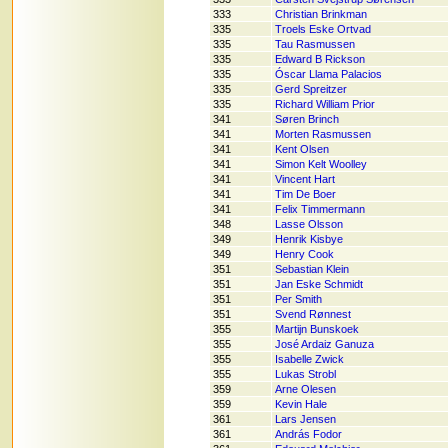
333
Christian Brinkman
335
Troels Eske Ortvad
335
Tau Rasmussen
335
Edward B Rickson
335
Óscar Llama Palacios
335
Gerd Spreitzer
335
Richard William Prior
341
Søren Brinch
341
Morten Rasmussen
341
Kent Olsen
341
Simon Kelt Woolley
341
Vincent Hart
341
Tim De Boer
341
Felix Timmermann
348
Lasse Olsson
349
Henrik Kisbye
349
Henry Cook
351
Sebastian Klein
351
Jan Eske Schmidt
351
Per Smith
351
Svend Rønnest
355
Martijn Bunskoek
355
José Ardaiz Ganuza
355
Isabelle Zwick
355
Lukas Strobl
359
Arne Olesen
359
Kevin Hale
361
Lars Jensen
361
András Fodor