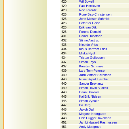
420
Will Bowell
420
Paul Herrieven
420
Noé Terorde
426
Rune Bisp Christensen
426
John Nielsen Schmidt
426
Peter ter Heide
426
Erik van Dijk
426
Ferenc Domoki
431
Daniel Hubatsch
432
Stinne Aastrup
433
Nico de Vries
434
Klaus Bertram Fries
434
Miska Nyúl
434
Tristan Guillosson
437
Simon Feys
437
Karsten Schmale
439
Lars Tom-Petersen
440
Jørn Vinther Sørensen
440
Rune Skjold Tjørnløv
440
Sander Bruylants
440
Simon David Buckell
440
Daan Drukker
445
Kaj Erik Nielsen
445
Simon Vyncke
447
Bo Berg
448
Jakob Dall
448
Mogens Neergaard
448
Orla Hugger Jakobsen
451
Jan Lindgaard Rasmussen
451
Andy Musgrove