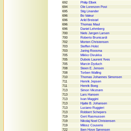
692
Philip Elbek
694
Ole Lorenzen Post
695
Stig Linander
696
Bo Valeur
696
Arild Breistøl
696
Thomas Maul
696
Daniel Lehmberg
700
Niels Jørgen Larsen
700
Roberto Brunicardi
702
Morten Christensen
703
Steffen Holst
703
Jaring Roosma
705
Mikko Oivukka
705
Dubois Laurent Yves
705
Marcin Dyduch
708
Steen E. Jensen
708
Torben Walling
710
Thomas Johannes Simonsen
711
Henrik Jepsen
711
Henrik Boeg
713
Simon Vikstrøm
713
Lars Hansen
713
Ivan Maggini
713
Hjalte B. Johansen
713
Luciano Ruggieri
713
Robbert Schepers
719
Gert Rasmussen
719
Nikolaj Noel Christensen
719
Milosz Cousens
722
Iben Hove Sørensen