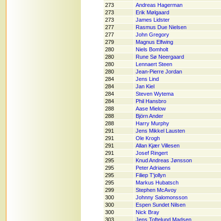
273
Andreas Hagerman
273
Erik Mølgaard
273
James Lidster
277
Rasmus Due Nielsen
277
John Gregory
279
Magnus Elfwing
280
Niels Bomholt
280
Rune Sø Neergaard
280
Lennaert Steen
280
Jean-Pierre Jordan
284
Jens Lind
284
Jan Kiel
284
Steven Wytema
284
Phil Hansbro
288
Aase Mielow
288
Björn Ander
288
Harry Murphy
291
Jens Mikkel Lausten
291
Ole Krogh
291
Allan Kjær Villesen
291
Josef Ringert
295
Knud Andreas Jønsson
295
Peter Adriaens
295
Filiep T'jollyn
295
Markus Hubatsch
299
Stephen McAvoy
300
Johnny Salomonsson
300
Espen Sundet Nilsen
300
Nick Bray
303
Jens Toftelund Madsen