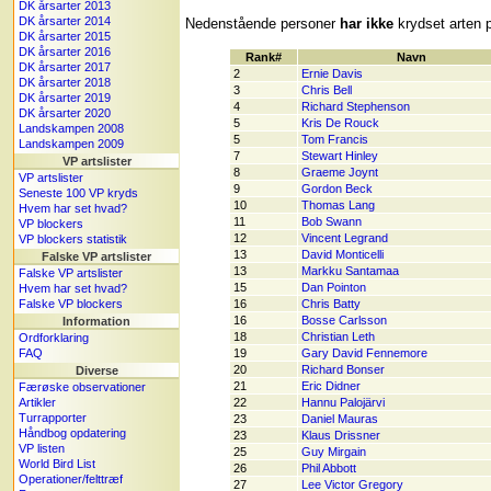
DK årsarter 2013
DK årsarter 2014
Nedenstående personer
har ikke
krydset arten p
DK årsarter 2015
DK årsarter 2016
Rank#
Navn
DK årsarter 2017
2
Ernie Davis
DK årsarter 2018
3
Chris Bell
DK årsarter 2019
4
Richard Stephenson
DK årsarter 2020
5
Kris De Rouck
Landskampen 2008
5
Tom Francis
Landskampen 2009
7
Stewart Hinley
VP artslister
8
Graeme Joynt
VP artslister
9
Gordon Beck
Seneste 100 VP kryds
10
Thomas Lang
Hvem har set hvad?
11
Bob Swann
VP blockers
12
Vincent Legrand
VP blockers statistik
13
David Monticelli
Falske VP artslister
13
Markku Santamaa
Falske VP artslister
15
Dan Pointon
Hvem har set hvad?
Falske VP blockers
16
Chris Batty
16
Bosse Carlsson
Information
18
Christian Leth
Ordforklaring
FAQ
19
Gary David Fennemore
20
Richard Bonser
Diverse
21
Eric Didner
Færøske observationer
Artikler
22
Hannu Palojärvi
Turrapporter
23
Daniel Mauras
Håndbog opdatering
23
Klaus Drissner
VP listen
25
Guy Mirgain
World Bird List
26
Phil Abbott
Operationer/felttræf
27
Lee Victor Gregory