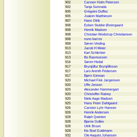
902
Carsten Holm Petersen
902
Tanja Sumrada
905
Grégoire Duffez
905
Joakim Matthiesen
907
Hans Olrik
908
Esben Stubbe Østergaard
908
Henrik Madsen
908
Christian Wodstrup Christiansen
908
nuno barros
908
Søren Vinding
913
Jacob H Meier
913
Karl Schlichter
913
Bo Rasmussen
916
Søren Hedal
917
Brynjúlfur Brynjólfsson
917
Lars Arenth Pedersen
917
Bjørn Ginman
920
Michael Fink Jørgensen
920
Uffe Jensen
920
Alexander Hammergart
920
Christoffer Rainey
920
Niels Aage Madsen
925
Hans Peter Dahlgaard
926
Carsten Lyhr Hansen
926
Henrik Andersen
928
Ralph Qwinten
928
Bjarne Golles
928
Ulrik Bruun
928
Kis Boel Guldmann
932
Ole Aaquist Johansen