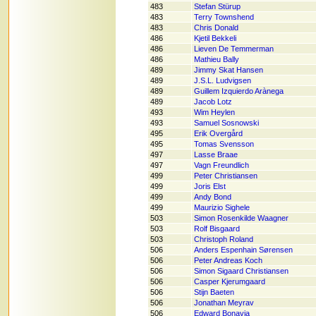
483
Stefan Stürup
483
Terry Townshend
483
Chris Donald
486
Kjetil Bekkeli
486
Lieven De Temmerman
486
Mathieu Bally
489
Jimmy Skat Hansen
489
J.S.L. Ludvigsen
489
Guillem Izquierdo Arànega
489
Jacob Lotz
493
Wim Heylen
493
Samuel Sosnowski
495
Erik Overgård
495
Tomas Svensson
497
Lasse Braae
497
Vagn Freundlich
499
Peter Christiansen
499
Joris Elst
499
Andy Bond
499
Maurizio Sighele
503
Simon Rosenkilde Waagner
503
Rolf Bisgaard
503
Christoph Roland
506
Anders Espenhain Sørensen
506
Peter Andreas Koch
506
Simon Sigaard Christiansen
506
Casper Kjerumgaard
506
Stijn Baeten
506
Jonathan Meyrav
506
Edward Bonavia