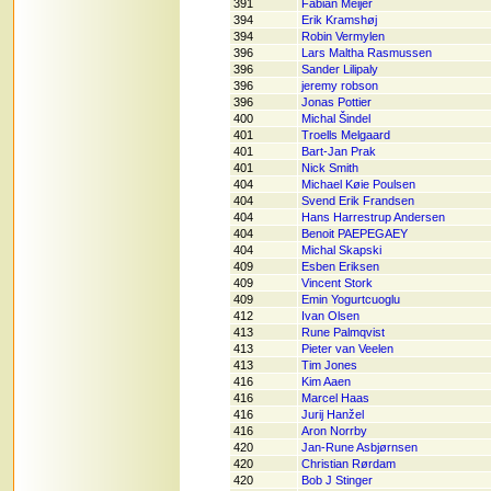
391
Fabian Meijer
394
Erik Kramshøj
394
Robin Vermylen
396
Lars Maltha Rasmussen
396
Sander Lilipaly
396
jeremy robson
396
Jonas Pottier
400
Michal Šindel
401
Troells Melgaard
401
Bart-Jan Prak
401
Nick Smith
404
Michael Køie Poulsen
404
Svend Erik Frandsen
404
Hans Harrestrup Andersen
404
Benoit PAEPEGAEY
404
Michal Skapski
409
Esben Eriksen
409
Vincent Stork
409
Emin Yogurtcuoglu
412
Ivan Olsen
413
Rune Palmqvist
413
Pieter van Veelen
413
Tim Jones
416
Kim Aaen
416
Marcel Haas
416
Jurij Hanžel
416
Aron Norrby
420
Jan-Rune Asbjørnsen
420
Christian Rørdam
420
Bob J Stinger