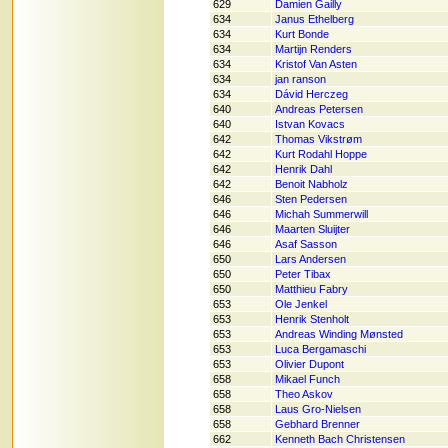
629
Damien Gailly
634
Janus Ethelberg
634
Kurt Bonde
634
Martijn Renders
634
Kristof Van Asten
634
jan ranson
634
Dávid Herczeg
640
Andreas Petersen
640
Istvan Kovacs
642
Thomas Vikstrøm
642
Kurt Rodahl Hoppe
642
Henrik Dahl
642
Benoit Nabholz
646
Sten Pedersen
646
Michah Summerwill
646
Maarten Sluijter
646
Asaf Sasson
650
Lars Andersen
650
Peter Tibax
650
Matthieu Fabry
653
Ole Jenkel
653
Henrik Stenholt
653
Andreas Winding Mønsted
653
Luca Bergamaschi
653
Olivier Dupont
658
Mikael Funch
658
Theo Askov
658
Laus Gro-Nielsen
658
Gebhard Brenner
662
Kenneth Bach Christensen