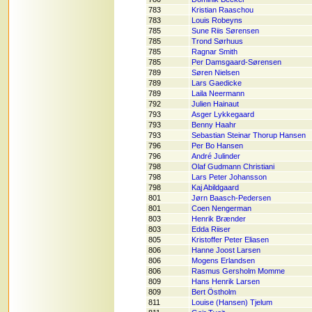
783
Kristian Raaschou
783
Louis Robeyns
785
Sune Riis Sørensen
785
Trond Sørhuus
785
Ragnar Smith
785
Per Damsgaard-Sørensen
789
Søren Nielsen
789
Lars Gaedicke
789
Laila Neermann
792
Julien Hainaut
793
Asger Lykkegaard
793
Benny Haahr
793
Sebastian Steinar Thorup Hansen
796
Per Bo Hansen
796
André Julinder
798
Olaf Gudmann Christiani
798
Lars Peter Johansson
798
Kaj Abildgaard
801
Jørn Baasch-Pedersen
801
Coen Nengerman
803
Henrik Brænder
803
Edda Riiser
805
Kristoffer Peter Eliasen
806
Hanne Joost Larsen
806
Mogens Erlandsen
806
Rasmus Gersholm Momme
809
Hans Henrik Larsen
809
Bert Östholm
811
Louise (Hansen) Tjelum