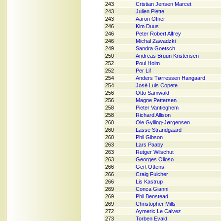
243
Cristian Jensen Marcet
243
Julien Piette
243
Aaron Ofner
246
Kim Duus
246
Peter Robert Alfrey
246
Michal Zawadzki
249
Sandra Goetsch
250
Andreas Bruun Kristensen
252
Poul Holm
252
Per Lif
254
Anders Tørressen Hangaard
254
José Luis Copete
256
Otto Samwald
256
Magne Pettersen
258
Pieter Vantieghem
258
Richard Allison
260
Ole Gylling-Jørgensen
260
Lasse Strandgaard
260
Phil Gibson
263
Lars Paaby
263
Rutger Wilschut
263
Georges Olioso
266
Gert Ottens
266
Craig Fulcher
266
Lis Kastrup
269
Conca Gianni
269
Phil Benstead
269
Christopher Mills
272
Aymeric Le Calvez
273
Torben Evald