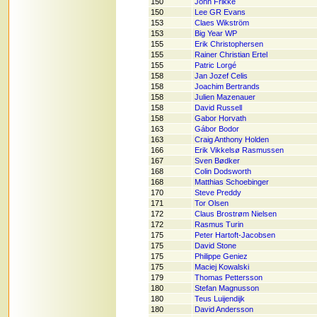
150
John Frikke
150
Lee GR Evans
153
Claes Wikström
153
Big Year WP
155
Erik Christophersen
155
Rainer Christian Ertel
155
Patric Lorgé
158
Jan Jozef Celis
158
Joachim Bertrands
158
Julien Mazenauer
158
David Russell
158
Gabor Horvath
163
Gábor Bodor
163
Craig Anthony Holden
166
Erik Vikkelsø Rasmussen
167
Sven Bødker
168
Colin Dodsworth
168
Matthias Schoebinger
170
Steve Preddy
171
Tor Olsen
172
Claus Brostrøm Nielsen
172
Rasmus Turin
175
Peter Hartoft-Jacobsen
175
David Stone
175
Philippe Geniez
175
Maciej Kowalski
179
Thomas Pettersson
180
Stefan Magnusson
180
Teus Luijendijk
180
David Andersson