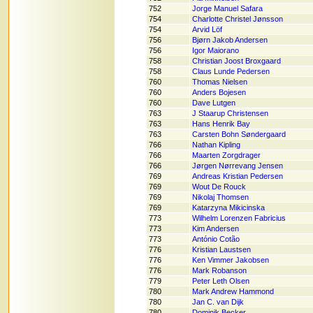
752
Jorge Manuel Safara
754
Charlotte Christel Jønsson
754
Arvid Löf
756
Bjørn Jakob Andersen
756
Igor Maiorano
758
Christian Joost Broxgaard
758
Claus Lunde Pedersen
760
Thomas Nielsen
760
Anders Bojesen
760
Dave Lutgen
763
J Staarup Christensen
763
Hans Henrik Bay
763
Carsten Bohn Søndergaard
766
Nathan Kipling
766
Maarten Zorgdrager
766
Jørgen Nørrevang Jensen
769
Andreas Kristian Pedersen
769
Wout De Rouck
769
Nikolaj Thomsen
769
Katarzyna Mikicinska
773
Wilhelm Lorenzen Fabricius
773
Kim Andersen
773
António Cotão
776
Kristian Laustsen
776
Ken Vimmer Jakobsen
776
Mark Robanson
779
Peter Leth Olsen
780
Mark Andrew Hammond
780
Jan C. van Dijk
780
Dominik Becker