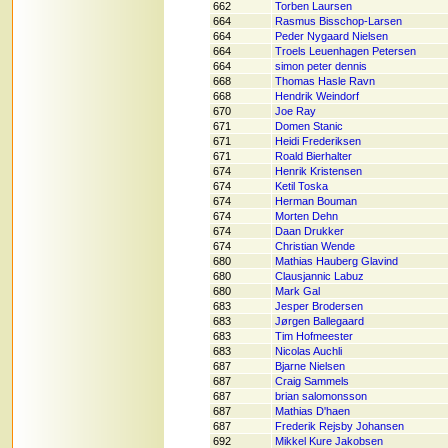
662
Torben Laursen
664
Rasmus Bisschop-Larsen
664
Peder Nygaard Nielsen
664
Troels Leuenhagen Petersen
664
simon peter dennis
668
Thomas Hasle Ravn
668
Hendrik Weindorf
670
Joe Ray
671
Domen Stanic
671
Heidi Frederiksen
671
Roald Bierhalter
674
Henrik Kristensen
674
Ketil Toska
674
Herman Bouman
674
Morten Dehn
674
Daan Drukker
674
Christian Wende
680
Mathias Hauberg Glavind
680
Clausjannic Labuz
680
Mark Gal
683
Jesper Brodersen
683
Jørgen Ballegaard
683
Tim Hofmeester
683
Nicolas Auchli
687
Bjarne Nielsen
687
Craig Sammels
687
brian salomonsson
687
Mathias D'haen
687
Frederik Rejsby Johansen
692
Mikkel Kure Jakobsen