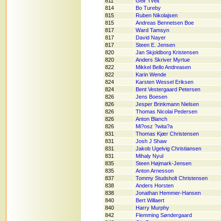
811
Geir Tveit
814
Bo Tureby
815
Ruben Nikolajsen
815
Andreas Bennetsen Boe
817
Ward Tamsyn
817
David Nayer
817
Steen E. Jensen
820
Jan Skjoldborg Kristensen
820
Anders Skriver Myrtue
822
Mikkel Bello Andreasen
822
Karin Wende
824
Karsten Wessel Eriksen
824
Bent Vestergaard Petersen
826
Jens Boesen
826
Jesper Brinkmann Nielsen
826
Thomas Nicolai Pedersen
826
Anton Blanch
826
Mi?osz ?wita?a
831
Thomas Kjær Christensen
831
Josh J Shaw
831
Jakob Ugelvig Christiansen
831
Mihaly Nyul
835
Steen Højmark-Jensen
835
Anton Arnesson
837
Tommy Studsholt Christensen
838
Anders Horsten
838
Jonathan Hemmer-Hansen
840
Bert Willaert
840
Harry Murphy
842
Flemming Søndergaard