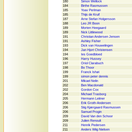
180
Simon Wellock
184
Birthe Rasmussen
185
Yoav Perlman
185
Thijs de Kruif
187
Arne Stefan Holgersson
188
Leo JR Boon
189
Morten Heegaard
189
Nick Littlewood
191
Christian Andersen Jensen
191
Ashley Fisher
193
Dick van Houwelingen
194
Jan Hjort Christensen
194
Ies Goedbloed
196
Harry Hussey
197
Oriol Clarabuch
198
Bo Thoor
199
Franck Ishøi
199
simon peter dennis
201
Mikael Nelin
202
Ben Macdonald
202
Gordon Cox
204
Michael Trasborg
205
Hermann Leitner
206
Erik Groth-Andersen
206
Stig Kjærgaard Rasmussen
206
Samuel Progin
209
David Van den Schoor
209
Julien Renoult
211
Henrik Pedersen
211
Anders Wiig Nielsen