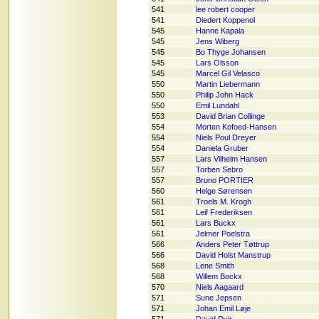
541
lee robert cooper
541
Diedert Koppenol
545
Hanne Kapala
545
Jens Wiberg
545
Bo Thyge Johansen
545
Lars Olsson
545
Marcel Gil Velasco
550
Martin Liebermann
550
Philip John Hack
550
Emil Lundahl
553
David Brian Collinge
554
Morten Kofoed-Hansen
554
Niels Poul Dreyer
554
Daniela Gruber
557
Lars Vilhelm Hansen
557
Torben Sebro
557
Bruno PORTIER
560
Helge Sørensen
561
Troels M. Krogh
561
Leif Frederiksen
561
Lars Buckx
561
Jelmer Poelstra
566
Anders Peter Tøttrup
566
David Holst Manstrup
568
Lene Smith
568
Willem Bockx
570
Niels Aagaard
571
Sune Jepsen
571
Johan Emil Løje