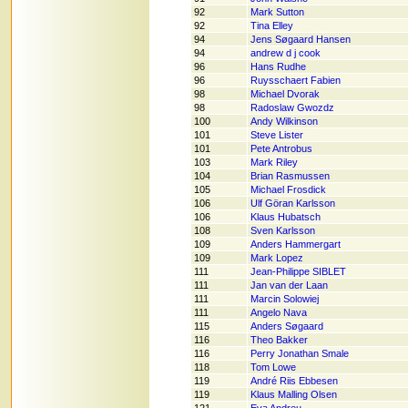
92
Mark Sutton
92
Tina Elley
94
Jens Søgaard Hansen
94
andrew d j cook
96
Hans Rudhe
96
Ruysschaert Fabien
98
Michael Dvorak
98
Radoslaw Gwozdz
100
Andy Wilkinson
101
Steve Lister
101
Pete Antrobus
103
Mark Riley
104
Brian Rasmussen
105
Michael Frosdick
106
Ulf Göran Karlsson
106
Klaus Hubatsch
108
Sven Karlsson
109
Anders Hammergart
109
Mark Lopez
111
Jean-Philippe SIBLET
111
Jan van der Laan
111
Marcin Solowiej
111
Angelo Nava
115
Anders Søgaard
116
Theo Bakker
116
Perry Jonathan Smale
118
Tom Lowe
119
André Riis Ebbesen
119
Klaus Malling Olsen