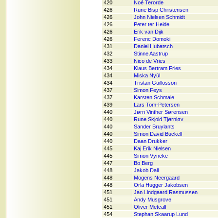
420
Noé Terorde
426
Rune Bisp Christensen
426
John Nielsen Schmidt
426
Peter ter Heide
426
Erik van Dijk
426
Ferenc Domoki
431
Daniel Hubatsch
432
Stinne Aastrup
433
Nico de Vries
434
Klaus Bertram Fries
434
Miska Nyúl
434
Tristan Guillosson
437
Simon Feys
437
Karsten Schmale
439
Lars Tom-Petersen
440
Jørn Vinther Sørensen
440
Rune Skjold Tjørnløv
440
Sander Bruylants
440
Simon David Buckell
440
Daan Drukker
445
Kaj Erik Nielsen
445
Simon Vyncke
447
Bo Berg
448
Jakob Dall
448
Mogens Neergaard
448
Orla Hugger Jakobsen
451
Jan Lindgaard Rasmussen
451
Andy Musgrove
451
Oliver Metcalf
454
Stephan Skaarup Lund