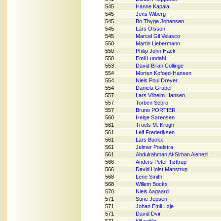
545
Hanne Kapala
545
Jens Wiberg
545
Bo Thyge Johansen
545
Lars Olsson
545
Marcel Gil Velasco
550
Martin Liebermann
550
Philip John Hack
550
Emil Lundahl
553
David Brian Collinge
554
Morten Kofoed-Hansen
554
Niels Poul Dreyer
554
Daniela Gruber
557
Lars Vilhelm Hansen
557
Torben Sebro
557
Bruno PORTIER
560
Helge Sørensen
561
Troels M. Krogh
561
Leif Frederiksen
561
Lars Buckx
561
Jelmer Poelstra
561
Abdulrahman Al-Sirhan Alenezi
566
Anders Peter Tøttrup
566
David Holst Manstrup
568
Lene Smith
568
Willem Bockx
570
Niels Aagaard
571
Sune Jepsen
571
Johan Emil Løje
571
David Dvir