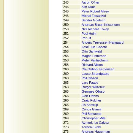
243
Aaron Ofner
246
Kim Duus
246
Peter Robert Alfrey
246
Michal Zawadzki
249
Sandra Goetsch
250
Andreas Bruun Kristensen
250
Neil Richard Tovey
252
Poul Holm
252
Per Lif
254
Anders Tørressen Hangaard
254
José Luis Copete
256
Otto Samwald
256
Magne Pettersen
258
Pieter Vantieghem
258
Richard Allison
260
Ole Gylling-Jørgensen
260
Lasse Strandgaard
260
Phil Gibson
263
Lars Paaby
263
Rutger Wilschut
263
Georges Olioso
266
Gert Ottens
266
Craig Fulcher
266
Lis Kastrup
269
Conca Gianni
269
Phil Benstead
269
Christopher Mills
272
Aymeric Le Calvez
273
Torben Evald
273
Andreas Hagerman