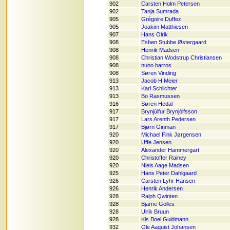
902
Carsten Holm Petersen
902
Tanja Sumrada
905
Grégoire Duffez
905
Joakim Matthiesen
907
Hans Olrik
908
Esben Stubbe Østergaard
908
Henrik Madsen
908
Christian Wodstrup Christiansen
908
nuno barros
908
Søren Vinding
913
Jacob H Meier
913
Karl Schlichter
913
Bo Rasmussen
916
Søren Hedal
917
Brynjúlfur Brynjólfsson
917
Lars Arenth Pedersen
917
Bjørn Ginman
920
Michael Fink Jørgensen
920
Uffe Jensen
920
Alexander Hammergart
920
Christoffer Rainey
920
Niels Aage Madsen
925
Hans Peter Dahlgaard
926
Carsten Lyhr Hansen
926
Henrik Andersen
928
Ralph Qwinten
928
Bjarne Golles
928
Ulrik Bruun
928
Kis Boel Guldmann
932
Ole Aaquist Johansen