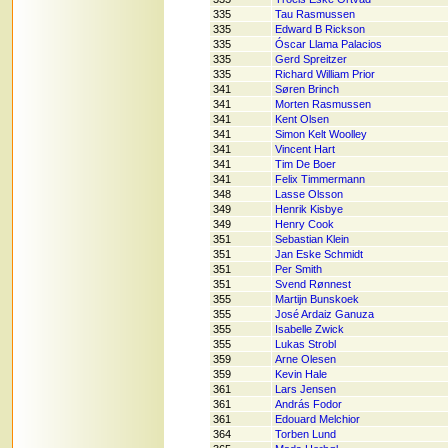
335
Tau Rasmussen
335
Edward B Rickson
335
Óscar Llama Palacios
335
Gerd Spreitzer
335
Richard William Prior
341
Søren Brinch
341
Morten Rasmussen
341
Kent Olsen
341
Simon Kelt Woolley
341
Vincent Hart
341
Tim De Boer
341
Felix Timmermann
348
Lasse Olsson
349
Henrik Kisbye
349
Henry Cook
351
Sebastian Klein
351
Jan Eske Schmidt
351
Per Smith
351
Svend Rønnest
355
Martijn Bunskoek
355
José Ardaiz Ganuza
355
Isabelle Zwick
355
Lukas Strobl
359
Arne Olesen
359
Kevin Hale
361
Lars Jensen
361
András Fodor
361
Edouard Melchior
364
Torben Lund