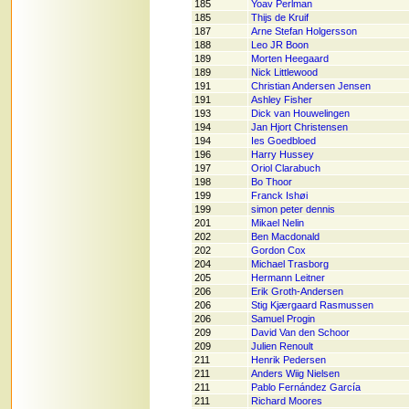
185
Yoav Perlman
185
Thijs de Kruif
187
Arne Stefan Holgersson
188
Leo JR Boon
189
Morten Heegaard
189
Nick Littlewood
191
Christian Andersen Jensen
191
Ashley Fisher
193
Dick van Houwelingen
194
Jan Hjort Christensen
194
Ies Goedbloed
196
Harry Hussey
197
Oriol Clarabuch
198
Bo Thoor
199
Franck Ishøi
199
simon peter dennis
201
Mikael Nelin
202
Ben Macdonald
202
Gordon Cox
204
Michael Trasborg
205
Hermann Leitner
206
Erik Groth-Andersen
206
Stig Kjærgaard Rasmussen
206
Samuel Progin
209
David Van den Schoor
209
Julien Renoult
211
Henrik Pedersen
211
Anders Wiig Nielsen
211
Pablo Fernández García
211
Richard Moores