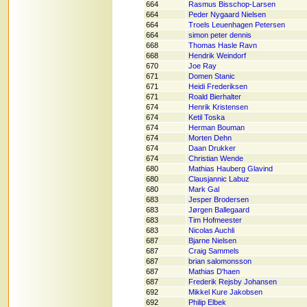
664
Rasmus Bisschop-Larsen
664
Peder Nygaard Nielsen
664
Troels Leuenhagen Petersen
664
simon peter dennis
668
Thomas Hasle Ravn
668
Hendrik Weindorf
670
Joe Ray
671
Domen Stanic
671
Heidi Frederiksen
671
Roald Bierhalter
674
Henrik Kristensen
674
Ketil Toska
674
Herman Bouman
674
Morten Dehn
674
Daan Drukker
674
Christian Wende
680
Mathias Hauberg Glavind
680
Clausjannic Labuz
680
Mark Gal
683
Jesper Brodersen
683
Jørgen Ballegaard
683
Tim Hofmeester
683
Nicolas Auchli
687
Bjarne Nielsen
687
Craig Sammels
687
brian salomonsson
687
Mathias D'haen
687
Frederik Rejsby Johansen
692
Mikkel Kure Jakobsen
692
Philip Elbek