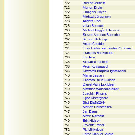
722
Brecht Verhelst
722
Morten Drejer
722
François Doyen
722
Michael Jürgensen
728
Anders Roel
728
yolan Bosteels
730
Michael Højgård Hansen
730
Steven Van den Bussche
732
Richard Katzinger
732
Anton Cnudde
734
Juan Carlos Fernández-Ordóñez
734
François Bouzendorf
736
Jon Friis
736
Scalabre Ludovic
736
Peter Kyvsgaard
736
Sławomir Karpicki-Ignatowski
740
Martin Jessen
740
Thomas Buus Nielsen
740
Daniel Palm Eskildsen
740
Matthias Weissensteiner
740
Joachim Pintens
745
Egon Østergaard
745
Blaž Blaži&269;
747
Morten Christensen
747
Jan Baert
749
Mette Rørdam
749
Erik Nielsen
751
Levente Pribéli
752
Pia Mikkelsen
752
Jorge Manuel Safara