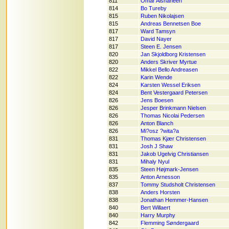
811
Omar Alshaheen
814
Bo Tureby
815
Ruben Nikolajsen
815
Andreas Bennetsen Boe
817
Ward Tamsyn
817
David Nayer
817
Steen E. Jensen
820
Jan Skjoldborg Kristensen
820
Anders Skriver Myrtue
822
Mikkel Bello Andreasen
822
Karin Wende
824
Karsten Wessel Eriksen
824
Bent Vestergaard Petersen
826
Jens Boesen
826
Jesper Brinkmann Nielsen
826
Thomas Nicolai Pedersen
826
Anton Blanch
826
Mi?osz ?wita?a
831
Thomas Kjær Christensen
831
Josh J Shaw
831
Jakob Ugelvig Christiansen
831
Mihaly Nyul
835
Steen Højmark-Jensen
835
Anton Arnesson
837
Tommy Studsholt Christensen
838
Anders Horsten
838
Jonathan Hemmer-Hansen
840
Bert Willaert
840
Harry Murphy
842
Flemming Søndergaard