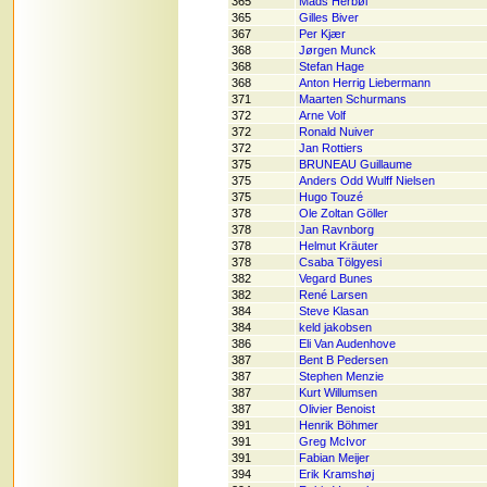
365
Mads Herbøl
365
Gilles Biver
367
Per Kjær
368
Jørgen Munck
368
Stefan Hage
368
Anton Herrig Liebermann
371
Maarten Schurmans
372
Arne Volf
372
Ronald Nuiver
372
Jan Rottiers
375
BRUNEAU Guillaume
375
Anders Odd Wulff Nielsen
375
Hugo Touzé
378
Ole Zoltan Göller
378
Jan Ravnborg
378
Helmut Kräuter
378
Csaba Tölgyesi
382
Vegard Bunes
382
René Larsen
384
Steve Klasan
384
keld jakobsen
386
Eli Van Audenhove
387
Bent B Pedersen
387
Stephen Menzie
387
Kurt Willumsen
387
Olivier Benoist
391
Henrik Böhmer
391
Greg McIvor
391
Fabian Meijer
394
Erik Kramshøj