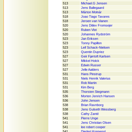
513
Michael.G Jensen
513
Jens Ballegaard
513
Márton Molnár
518
Joao Tiago Tavares
518
Jeroen van Vianen
520
Jens Ditlev Fromsejer
520
Ruben Vlot
520
Johannes Rydström
523
Jan Eriksen
523
Tonny Papillon
523
Leif Schack-Nielsen
523
Quentin Dupriez
527
Geir Fjørtoft Karlsen
527
Mikkel Holck
527
Edwin Russer
527
Jelle Aalders
531
Hans Pinstrup
531
Niels Henrik Valerius
531
Rob Martin
531
Kim Berg
535
Thorsten Stegmann
536
Morten Jenrich Hansen
536
John Jensen
538
Brian Ravnborg
538
Jens Gulseth Wessberg
538
Cathy Zanté
541
Pierre Unge
541
Jens Christian Olsen
541
lee robert cooper
541
Diedert Koppenol