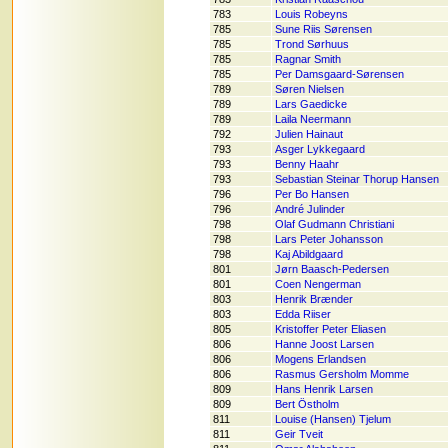
783
Louis Robeyns
785
Sune Riis Sørensen
785
Trond Sørhuus
785
Ragnar Smith
785
Per Damsgaard-Sørensen
789
Søren Nielsen
789
Lars Gaedicke
789
Laila Neermann
792
Julien Hainaut
793
Asger Lykkegaard
793
Benny Haahr
793
Sebastian Steinar Thorup Hansen
796
Per Bo Hansen
796
André Julinder
798
Olaf Gudmann Christiani
798
Lars Peter Johansson
798
Kaj Abildgaard
801
Jørn Baasch-Pedersen
801
Coen Nengerman
803
Henrik Brænder
803
Edda Riiser
805
Kristoffer Peter Eliasen
806
Hanne Joost Larsen
806
Mogens Erlandsen
806
Rasmus Gersholm Momme
809
Hans Henrik Larsen
809
Bert Östholm
811
Louise (Hansen) Tjelum
811
Geir Tveit