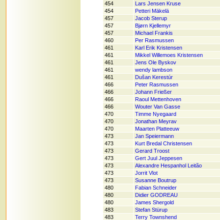
454
Lars Jensen Kruse
454
Petteri Mäkelä
457
Jacob Sterup
457
Bjørn Kjellemyr
457
Michael Frankis
460
Per Rasmussen
461
Karl Erik Kristensen
461
Mikkel Willemoes Kristensen
461
Jens Ole Byskov
461
wendy lambson
461
Dušan Kerestúr
466
Peter Rasmussen
466
Johann Frießer
466
Raoul Mettenhoven
466
Wouter Van Gasse
470
Timme Nyegaard
470
Jonathan Meyrav
470
Maarten Platteeuw
473
Jan Speiermann
473
Kurt Bredal Christensen
473
Gerard Troost
473
Gert Juul Jeppesen
473
Alexandre Hespanhol Leitão
473
Jorrit Vlot
473
Susanne Boutrup
480
Fabian Schneider
480
Didier GODREAU
480
James Shergold
483
Stefan Stürup
483
Terry Townshend