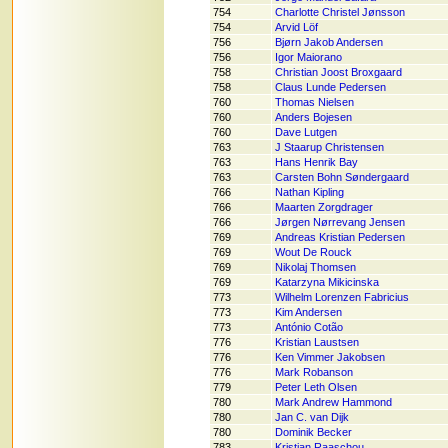
754
Charlotte Christel Jønsson
754
Arvid Löf
756
Bjørn Jakob Andersen
756
Igor Maiorano
758
Christian Joost Broxgaard
758
Claus Lunde Pedersen
760
Thomas Nielsen
760
Anders Bojesen
760
Dave Lutgen
763
J Staarup Christensen
763
Hans Henrik Bay
763
Carsten Bohn Søndergaard
766
Nathan Kipling
766
Maarten Zorgdrager
766
Jørgen Nørrevang Jensen
769
Andreas Kristian Pedersen
769
Wout De Rouck
769
Nikolaj Thomsen
769
Katarzyna Mikicinska
773
Wilhelm Lorenzen Fabricius
773
Kim Andersen
773
António Cotão
776
Kristian Laustsen
776
Ken Vimmer Jakobsen
776
Mark Robanson
779
Peter Leth Olsen
780
Mark Andrew Hammond
780
Jan C. van Dijk
780
Dominik Becker
783
Kristian Raaschou