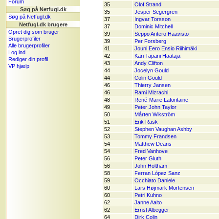
Forum
35
Olof Strand
Søg på Netfugl.dk
35
Jesper Segergren
Søg på Netfugl.dk
37
Ingvar Torsson
Netfugl.dk brugere
37
Dominic Mitchell
Opret dig som bruger
39
Seppo Antero Haavisto
Brugerprofiler
39
Per Forsberg
Alle brugerprofiler
41
Jouni Eero Ensio Riihimäki
Log ind
42
Kari Tapani Haataja
Rediger din profil
43
Andy Clifton
VP hjælp
44
Jocelyn Gould
44
Colin Gould
46
Thierry Jansen
46
Rami Mizrachi
48
René-Marie Lafontaine
49
Peter John Taylor
50
Mårten Wikström
51
Erik Rask
52
Stephen Vaughan Ashby
53
Tommy Frandsen
54
Matthew Deans
54
Fred Vanhove
56
Peter Gluth
56
John Holtham
58
Ferran López Sanz
59
Occhiato Daniele
60
Lars Højmark Mortensen
60
Petri Kuhno
62
Janne Aalto
62
Ernst Albegger
64
Dirk Colin