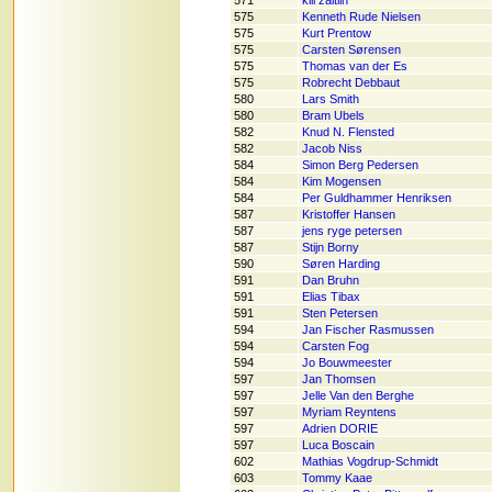
571
klil zaitlin
575
Kenneth Rude Nielsen
575
Kurt Prentow
575
Carsten Sørensen
575
Thomas van der Es
575
Robrecht Debbaut
580
Lars Smith
580
Bram Ubels
582
Knud N. Flensted
582
Jacob Niss
584
Simon Berg Pedersen
584
Kim Mogensen
584
Per Guldhammer Henriksen
587
Kristoffer Hansen
587
jens ryge petersen
587
Stijn Borny
590
Søren Harding
591
Dan Bruhn
591
Elias Tibax
591
Sten Petersen
594
Jan Fischer Rasmussen
594
Carsten Fog
594
Jo Bouwmeester
597
Jan Thomsen
597
Jelle Van den Berghe
597
Myriam Reyntens
597
Adrien DORIE
597
Luca Boscain
602
Mathias Vogdrup-Schmidt
603
Tommy Kaae