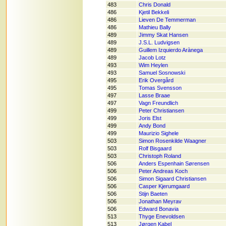
483
Chris Donald
486
Kjetil Bekkeli
486
Lieven De Temmerman
486
Mathieu Bally
489
Jimmy Skat Hansen
489
J.S.L. Ludvigsen
489
Guillem Izquierdo Arànega
489
Jacob Lotz
493
Wim Heylen
493
Samuel Sosnowski
495
Erik Overgård
495
Tomas Svensson
497
Lasse Braae
497
Vagn Freundlich
499
Peter Christiansen
499
Joris Elst
499
Andy Bond
499
Maurizio Sighele
503
Simon Rosenkilde Waagner
503
Rolf Bisgaard
503
Christoph Roland
506
Anders Espenhain Sørensen
506
Peter Andreas Koch
506
Simon Sigaard Christiansen
506
Casper Kjerumgaard
506
Stijn Baeten
506
Jonathan Meyrav
506
Edward Bonavia
513
Thyge Enevoldsen
513
Jørgen Kabel