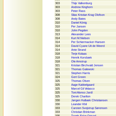
303
Thijs Valkenburg
303
Andrew Kinghorn
303
Peter Rass
308
Silas Kristian Krag Olofson
308
Andy Bates
310
Daniel König
310
Per Jansen
310
John Pegden
313
Alexander Lees
314
Kurt M.Nielsen
314
Per Schiermacker-Hansen
314
David Cyane Uit de Weerd
314
Ante Strand
318
Terje Kolaas
318
Henrik Korsbæk
318
Ole Amstrup
321
Kristian Birchvald Jensen
321
Thomas Galewski
321
Stephen Harris
324
Gert Green
325
Thomas Olsen
325
Aage Kabbelgaard
325
Marcel Gil Velasco
325
Toni Alonso Jardí
325
Derek Charlton
330
Jørgen Hulbæk Christiansen
330
Leander Khil
333
Carsten Svejstrup Sørensen
333
Christian Brinkman
335
Troels Eske Ortvad