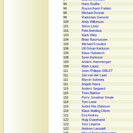
96
Hans Rudhe
96
Ruysschaert Fabien
98
Michael Dvorak
98
Radoslaw Gwozdz
100
Andy Wilkinson
101
Steve Lister
101
Pete Antrobus
103
Mark Riley
104
Brian Rasmussen
105
Michael Frosdick
106
Ulf Göran Karlsson
106
Klaus Hubatsch
108
Sven Karlsson
109
Anders Hammergart
109
Mark Lopez
111
Jean-Philippe SIBLET
111
Jan van der Laan
111
Marcin Solowiej
111
Angelo Nava
115
Anders Søgaard
116
Theo Bakker
116
Perry Jonathan Smale
118
Tom Lowe
119
André Riis Ebbesen
119
Klaus Malling Olsen
121
Eva Andreu
122
Huig Ouwehand
122
Tero Linjama
122
Andrew Lansdell