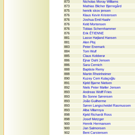
873
Nicholas Moray Williams
873
Mathias Blicher Bjerregård
875
henrik skov jensen
876
Klaus Kevin Kristensen
876
Joshua Emil Haahr
876
Keld Mortensen
876
Tobias Schernhammer
876
Erik ÉTIENNE
881
Lasse Højland Hansen
881
Alen Ploj
883
Peter Enemark
884
Tom Wulf
885
Claus Kobberø
886
Ejnar Dahl Jensen
886
Sara Cernich
888
Baptiste Remy
888
Martin Rheinheimer
890
Kuzey Cem Kulaçoğlu
891
Kjeld Bjarne Nielsen
892
Niels Peter Møller Jensen
893
Andreas Wolff Fries
893
Bo Sonne Sørensen
893
João Guilherme
893
Søren Langscheidel Rasmussen
893
Alba Villarroya
898
Kjeld Richardt Ross
898
Josef Metzger
900
Henrik Hermansen
900
Jan Salmonsen
902
Bent Carstensen