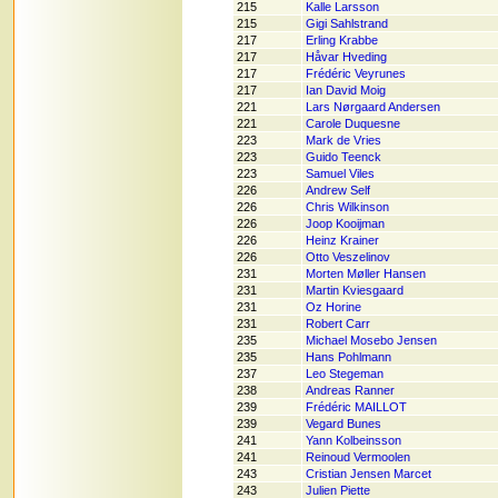
215
Kalle Larsson
215
Gigi Sahlstrand
217
Erling Krabbe
217
Håvar Hveding
217
Frédéric Veyrunes
217
Ian David Moig
221
Lars Nørgaard Andersen
221
Carole Duquesne
223
Mark de Vries
223
Guido Teenck
223
Samuel Viles
226
Andrew Self
226
Chris Wilkinson
226
Joop Kooijman
226
Heinz Krainer
226
Otto Veszelinov
231
Morten Møller Hansen
231
Martin Kviesgaard
231
Oz Horine
231
Robert Carr
235
Michael Mosebo Jensen
235
Hans Pohlmann
237
Leo Stegeman
238
Andreas Ranner
239
Frédéric MAILLOT
239
Vegard Bunes
241
Yann Kolbeinsson
241
Reinoud Vermoolen
243
Cristian Jensen Marcet
243
Julien Piette