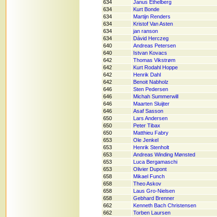
634
Janus Ethelberg
634
Kurt Bonde
634
Martijn Renders
634
Kristof Van Asten
634
jan ranson
634
Dávid Herczeg
640
Andreas Petersen
640
Istvan Kovacs
642
Thomas Vikstrøm
642
Kurt Rodahl Hoppe
642
Henrik Dahl
642
Benoit Nabholz
646
Sten Pedersen
646
Michah Summerwill
646
Maarten Sluijter
646
Asaf Sasson
650
Lars Andersen
650
Peter Tibax
650
Matthieu Fabry
653
Ole Jenkel
653
Henrik Stenholt
653
Andreas Winding Mønsted
653
Luca Bergamaschi
653
Olivier Dupont
658
Mikael Funch
658
Theo Askov
658
Laus Gro-Nielsen
658
Gebhard Brenner
662
Kenneth Bach Christensen
662
Torben Laursen