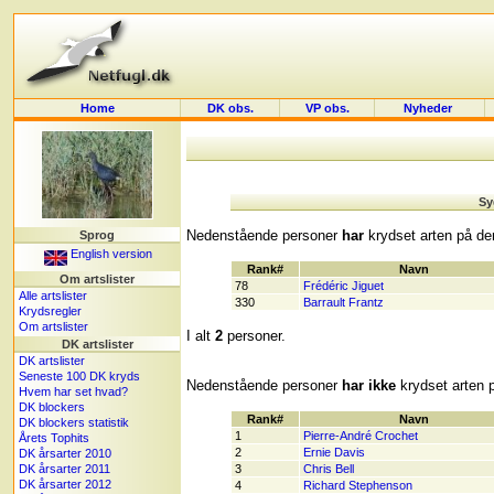
Home
DK obs.
VP obs.
Nyheder
Sy
Nedenstående personer
har
krydset arten på der
Sprog
English version
Rank#
Navn
Om artslister
78
Frédéric Jiguet
Alle artslister
330
Barrault Frantz
Krydsregler
Om artslister
I alt
2
personer.
DK artslister
DK artslister
Seneste 100 DK kryds
Nedenstående personer
har ikke
krydset arten p
Hvem har set hvad?
DK blockers
Rank#
Navn
DK blockers statistik
1
Pierre-André Crochet
Årets Tophits
2
Ernie Davis
DK årsarter 2010
DK årsarter 2011
3
Chris Bell
DK årsarter 2012
4
Richard Stephenson