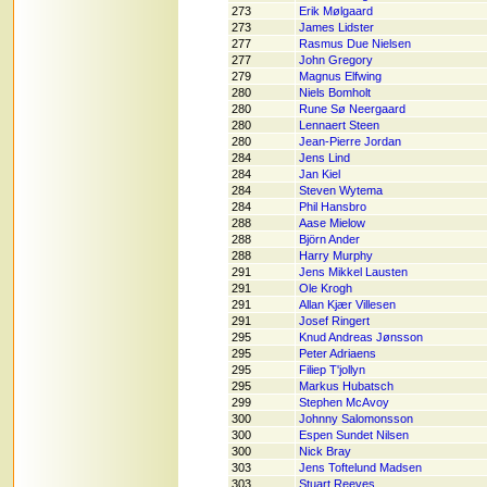
273
Erik Mølgaard
273
James Lidster
277
Rasmus Due Nielsen
277
John Gregory
279
Magnus Elfwing
280
Niels Bomholt
280
Rune Sø Neergaard
280
Lennaert Steen
280
Jean-Pierre Jordan
284
Jens Lind
284
Jan Kiel
284
Steven Wytema
284
Phil Hansbro
288
Aase Mielow
288
Björn Ander
288
Harry Murphy
291
Jens Mikkel Lausten
291
Ole Krogh
291
Allan Kjær Villesen
291
Josef Ringert
295
Knud Andreas Jønsson
295
Peter Adriaens
295
Filiep T'jollyn
295
Markus Hubatsch
299
Stephen McAvoy
300
Johnny Salomonsson
300
Espen Sundet Nilsen
300
Nick Bray
303
Jens Toftelund Madsen
303
Stuart Reeves