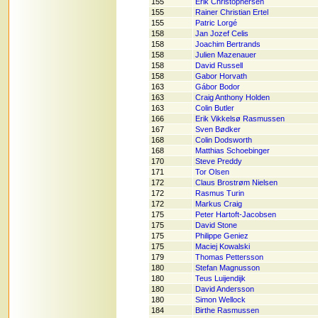
155
Erik Christophersen
155
Rainer Christian Ertel
155
Patric Lorgé
158
Jan Jozef Celis
158
Joachim Bertrands
158
Julien Mazenauer
158
David Russell
158
Gabor Horvath
163
Gábor Bodor
163
Craig Anthony Holden
163
Colin Butler
166
Erik Vikkelsø Rasmussen
167
Sven Bødker
168
Colin Dodsworth
168
Matthias Schoebinger
170
Steve Preddy
171
Tor Olsen
172
Claus Brostrøm Nielsen
172
Rasmus Turin
172
Markus Craig
175
Peter Hartoft-Jacobsen
175
David Stone
175
Philippe Geniez
175
Maciej Kowalski
179
Thomas Pettersson
180
Stefan Magnusson
180
Teus Luijendijk
180
David Andersson
180
Simon Wellock
184
Birthe Rasmussen