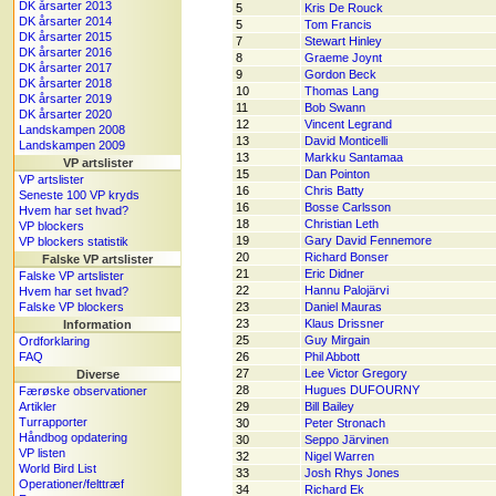
DK årsarter 2013
5
Kris De Rouck
DK årsarter 2014
5
Tom Francis
DK årsarter 2015
7
Stewart Hinley
DK årsarter 2016
8
Graeme Joynt
DK årsarter 2017
9
Gordon Beck
DK årsarter 2018
10
Thomas Lang
DK årsarter 2019
11
Bob Swann
DK årsarter 2020
12
Vincent Legrand
Landskampen 2008
13
David Monticelli
Landskampen 2009
13
Markku Santamaa
VP artslister
15
Dan Pointon
VP artslister
16
Chris Batty
Seneste 100 VP kryds
16
Bosse Carlsson
Hvem har set hvad?
18
Christian Leth
VP blockers
19
Gary David Fennemore
VP blockers statistik
20
Richard Bonser
Falske VP artslister
21
Eric Didner
Falske VP artslister
22
Hannu Palojärvi
Hvem har set hvad?
Falske VP blockers
23
Daniel Mauras
23
Klaus Drissner
Information
25
Guy Mirgain
Ordforklaring
FAQ
26
Phil Abbott
27
Lee Victor Gregory
Diverse
28
Hugues DUFOURNY
Færøske observationer
Artikler
29
Bill Bailey
Turrapporter
30
Peter Stronach
Håndbog opdatering
30
Seppo Järvinen
VP listen
32
Nigel Warren
World Bird List
33
Josh Rhys Jones
Operationer/felttræf
34
Richard Ek