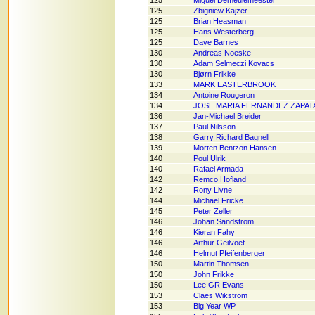
125
Miguel Demeulemeester
125
Zbigniew Kajzer
125
Brian Heasman
125
Hans Westerberg
125
Dave Barnes
130
Andreas Noeske
130
Adam Selmeczi Kovacs
130
Bjørn Frikke
133
MARK EASTERBROOK
134
Antoine Rougeron
134
JOSE MARIA FERNANDEZ ZAPAT
136
Jan-Michael Breider
137
Paul Nilsson
138
Garry Richard Bagnell
139
Morten Bentzon Hansen
140
Poul Ulrik
140
Rafael Armada
142
Remco Hofland
142
Rony Livne
144
Michael Fricke
145
Peter Zeller
146
Johan Sandström
146
Kieran Fahy
146
Arthur Geilvoet
146
Helmut Pfeifenberger
150
Martin Thomsen
150
John Frikke
150
Lee GR Evans
153
Claes Wikström
153
Big Year WP